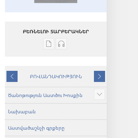
ԲԵՌՆԵԼՈՒ ՏԱՐԲԵՐԱԿՆԵՐ
Թվային
Աուդիոձայնագրությունները
հրատարակությունները
բեռնելու
բեռնելու
տարբերակներ
տարբերակներ
Աստվածաշունչ.
ԲՈՎԱՆԴԱԿՈՒԹՅՈՒՆ
Աստվածաշունչ.
«Նոր
Նախորդ
Հաջորդ
«Նոր
աշխարհ»
աշխարհ»
թարգմանություն
Ծանոթություն Աստծու Խոսքին
Ցույց
թարգմանություն
(2024)
տալ
(2024)
Նախաբան
ավելին
Աստվածաշնչի գրքերը