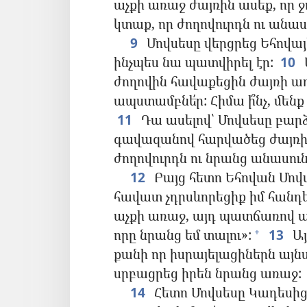
աչքի առաջ ժայռին ասեք, որ ջ
կտաք, որ ժողովուրդն ու անաս
9
Մովսեսը վերցրեց Եհովա
ինչպես նա պատվիրել էր:
10
ժողովին հավաքեցին ժայռի առա
ապստամբնե՛ր: Հիմա ի՞նչ, մենք
11
Դա ասելով՝ Մովսեսը բարձ
գավազանով հարվածեց ժայռին:
ժողովուրդն ու նրանց անասուն
12
Բայց հետո Եհովան Մովս
հավատ չդրսևորեցիք իմ հանդե
աչքի առաջ, այդ պատճառով այս
որը նրանց եմ տալու»:
13
Այ
+
քանի որ իսրայելացիներն այնտ
սրբացրեց իրեն նրանց առաջ:
14
Հետո Մովսեսը Կադեսի