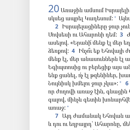
20
Առաջին ամսում Իսրայելի
սկսեց ապրել Կադեսում:
Այն
+
2
Իսրայելացիները ջուր չու
Մովսեսի ու Ահարոնի դեմ:
3
Ժ
ասելով. «Երանի՜ մենք էլ մեր 
ձեռքով:
4
Ինչո՞ւ եք Եհովայի 
մենք էլ, մեր անասուններն էլ ա
Եգիպտոսից ու բերեցիք այս ա
ենք ցանել, ո՛չ էլ թզենիներ, խ
Նույնիսկ խմելու ջուր չկա»:
6
+
որ ժողովի առաջ էին, գնացին
գալով, մինչև գետին խոնարհվ
առաջ:
+
7
Այդ ժամանակ Եհովան ա
և դու ու եղբայրդ՝ Ահարոնը, 