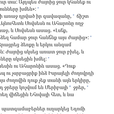
ուր տա: Այդպես ժայռից ջուր կհանեք ու
ունները խմեն»:
+
յի առաջ դրված իր գավազանը,
ճիշտ
+
Այնուհետև Մովսեսն ու Ահարոնը ողջ
ջ, և Մովսեսն ասաց. «Լսե՛ք,
 ձեզ համար ջուր հանե՞նք այս ժայռից»:
+
րացրեց ձեռքը և երկու անգամ
 Ժայռից սկսեց առատ ջուր բխել, և
ները սկսեցին խմել:
+
եսին ու Ահարոնին ասաց. «Դուք
պ ու չսրբացրիք ինձ Իսրայելի ժողովրդի
 ժողովին դուք չեք տանի այն երկիրը,
դ ջրերը կոչվում են Մերիբայի
ջրեր,
+
*
եղ վիճեցին Եհովայի հետ, և նա
ց պատգամաբերներ ուղարկեց Եդոմի