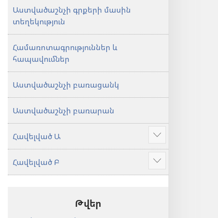
Աստվածաշնչի գրքերի մասին
տեղեկություն
Համառոտագրություններ և
հապավումներ
Աստվածաշնչի բառացանկ
Աստվածաշնչի բառարան
Հավելված Ա
Ցույց
տալ
Հավելված Բ
ավելին
Ցույց
տալ
ավելին
Թվեր