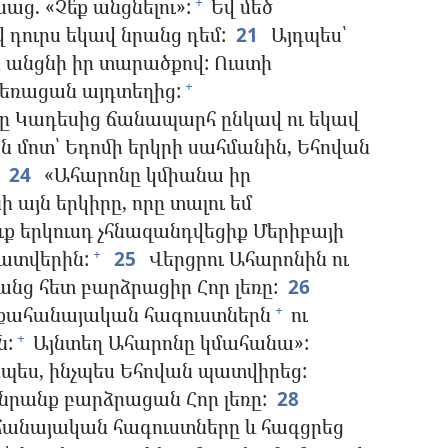
ց. «Չե՛ք անցնելու»:
Եվ մեծ
+
 դուրս եկավ նրանց դեմ:
21
Այդպես՝
ելն անցնի իր տարածքով: Ուստի
 հեռացան այդտեղից:
+
րդը Կադեսից ճանապարհ ընկավ ու եկավ
ն մոտ՝ Եդոմի երկրի սահմանին, Եհովան
24
«Ահարոնը կմիանա իր
ի այն երկիրը, որը տալու եմ
ւք երկուսդ չհնազանդվեցիք Մերիբայի
պատվերին:
25
Վերցրու Ահարոնին ու
+
անց հետ բարձրացիր Հոր լեռը:
26
 քահանայական հագուստներն
ու
+
ն:
Այնտեղ Ահարոնը կմահանա»:
+
նպես, ինչպես Եհովան պատվիրեց:
նրանք բարձրացան Հոր լեռը:
28
հանայական հագուստները և հագցրեց