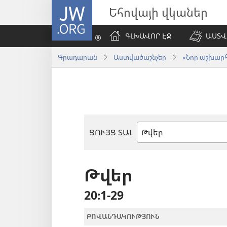
JW.ORG
Եհովայի վկաներ
ԳԼԽԱՎՈՐ ԷՋ
ԱՍՏՎ
Գրադարան
Աստվածաշնչեր
«Նոր աշխարհ»
ՑՈՒՅՑ ՏԱԼ
Աստվածաշնչյան
գիրք
Թվեր
20։1-29
ԲՈՎԱՆԴԱԿՈՒԹՅՈՒՆ