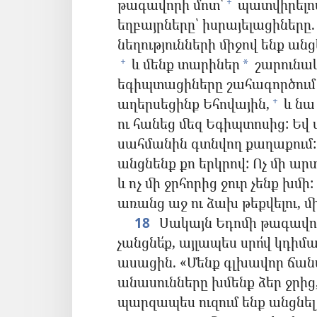
թագավորի մոտ՝
պատվիրելով,
+
եղբայրները՝ իսրայելացիները.
նեղությունների միջով ենք անց
և մենք տարիներ
շարունակ
+
*
եգիպտացիները շահագործում է
աղերսեցինք Եհովային,
և նա 
+
ու հանեց մեզ Եգիպտոսից: Եվ
սահմանին գտնվող քաղաքում:
անցնենք քո երկրով: Ոչ մի ար
և ոչ մի ջրհորից ջուր չենք 
առանց աջ ու ձախ թեքվելու, մ
18
Սակայն Եդոմի թագավոր
չանցնե՛ք, այլապես սրո՛վ կդիմ
ասացին. «Մենք գլխավոր ճանա
անասունները խմենք ձեր ջրից
պարզապես ուզում ենք անցնել ք