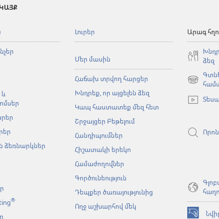
 ԿԱՅՔ
ն
Լուրեր
Արագ հղո
նչեր
Խնդր
Մեր մասին
ձեզ
Գտնե
Հաճախ տրվող հարցեր
(բացվում
համ
Խնդրեք, որ այցելեն ձեզ
է
 և
Տեսա
նոր
ոմսեր
Կապ հաստատեք մեզ հետ
պատուհա
արեր
Շրջայցեր Բեթելում
րեր
Որոն
Հանդիպումներ
 ձեռնարկներ
Հիշատակի երեկո
Համաժողովներ
Գործունեություն
Գլոբ
եր
հաղո
Դեպքեր ծառայությունից
®
ting
Ողջ աշխարհով մեկ
Նվի
ր
(բացվում