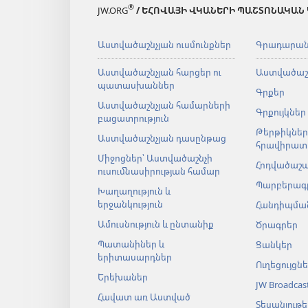
®
JW.ORG
/ ԵՀՈՎԱՅԻ ՎԿԱՆԵՐԻ ՊԱՇՏՈՆԱԿԱՆ
Աստվածաշնչյան ուսմունքներ
Գրադարա
Աստվածաշնչյան հարցեր ու
Աստվածաշ
պատասխաններ
Գրքեր
Աստվածաշնչյան համարների
Գրքույկներ
բացատրություն
Թերթիկներ
Աստվածաշնչյան դասընթաց
հրավիրատ
Միջոցներ՝ Աստվածաշնչի
Հոդվածաշ
ուսումնասիրության համար
Պարբերագ
Խաղաղություն և
երջանկություն
Հանդիպման
Ամուսնություն և ընտանիք
Ծրագրեր
Պատանիներ և
Ցանկեր
երիտասարդներ
Ուղեցույցն
Երեխաներ
JW Broadcas
Հավատ առ Աստված
Տեսանյութե