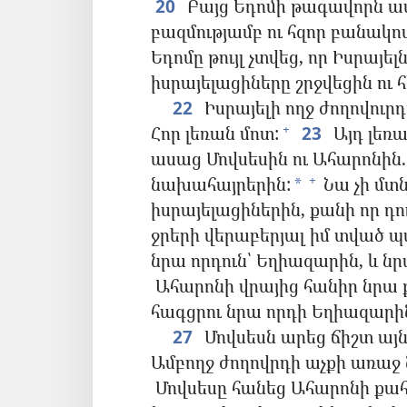
20
Բայց Եդոմի թագավորն ասա
բազմությամբ ու հզոր բանակով
Եդոմը թույլ չտվեց, որ Իսրայ
իսրայելացիները շրջվեցին ու
22
Իսրայելի ողջ ժողովու
Հոր լեռան մոտ:
23
Այդ լեռա
+
ասաց Մովսեսին ու Ահարոնին.
նախահայրերին:
Նա չի մտն
+
*
իսրայելացիներին, քանի որ դո
ջրերի վերաբերյալ իմ տված 
նրա որդուն՝ Եղիազարին, և նր
Ահարոնի վրայից հանիր նրա
հագցրու նրա որդի Եղիազարի
27
Մովսեսն արեց ճիշտ այ
Ամբողջ ժողովրդի աչքի առաջ 
Մովսեսը հանեց Ահարոնի քա