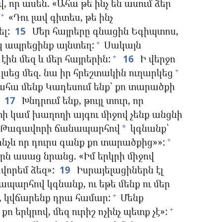
 որ ասեն. «Ահա թե ինչ են ասում ձեր
«Դու լավ գիտես, թե ինչ
+
ել:
15
Մեր հայրերը գնացին Եգիպտոս,
 ապրեցինք այնտեղ:
Սակայն
+
ին մեզ և մեր հայրերին:
16
Ի վերջո
+
լսեց մեզ. նա իր հրեշտակին ուղարկեց
+
 ահա մենք Կադեսում ենք՝ քո տարածքի
17
Խնդրում ենք, թույլ տուր, որ
տի կամ խաղողի այգու միջով չենք անցնի
խմի: Թագավորի ճանապարհով
կգնանք՝
*
ինչև որ դուրս գանք քո տարածքից»»:
+
ն ասաց նրանց. «Իմ երկրի միջով
ավորեմ ձեզ»:
19
Իսրայելացիներն էլ
պարհով կգնանք, ու եթե մենք ու մեր
, կվճարենք դրա համար:
Մենք
+
ո երկրով, մեզ ուրիշ ոչինչ պետք չէ»:
+