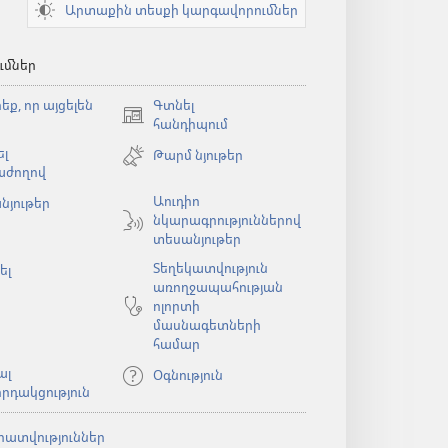
Արտաքին տեսքի կարգավորումներ
ւմներ
եք, որ այցելեն
Գտնել
(բացվում
հանդիպում
է
լ
Թարմ նյութեր
նոր
աժողով
պատուհան)
Աուդիո
նյութեր
նկարագրություններով
ն)
տեսանյութեր
Տեղեկատվություն
ել
առողջապահության
ոլորտի
մասնագետների
համար
ալ
Օգնություն
րդակցություն
րատվություններ