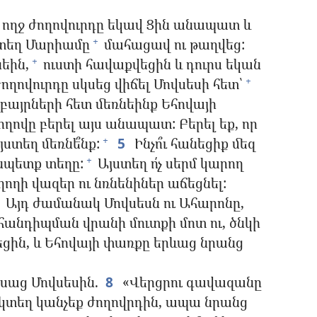
 ողջ ժողովուրդը եկավ Ցին անապատ և
տեղ Մարիամը
մահացավ ու թաղվեց:
+
նեին,
ուստի հավաքվեցին և դուրս եկան
+
ողովուրդը սկսեց վիճել Մովսեսի հետ՝
+
եղբայրների հետ մեռնեինք Եհովայի
ժողովը բերել այս անապատ: Բերել եք, որ
յստեղ մեռնե՞նք:
5
Ինչո՞ւ հանեցիք մեզ
+
նպետք տեղը:
Այստեղ ո՛չ սերմ կարող
+
աղողի վազեր ու նռնենիներ աճեցնել:
Այդ ժամանակ Մովսեսն ու Ահարոնը,
 հանդիպման վրանի մուտքի մոտ ու, ծնկի
եցին, և Եհովայի փառքը երևաց նրանց
սաց Մովսեսին.
8
«Վերցրու գավազանը
մեկտեղ կանչեք ժողովրդին, ապա նրանց