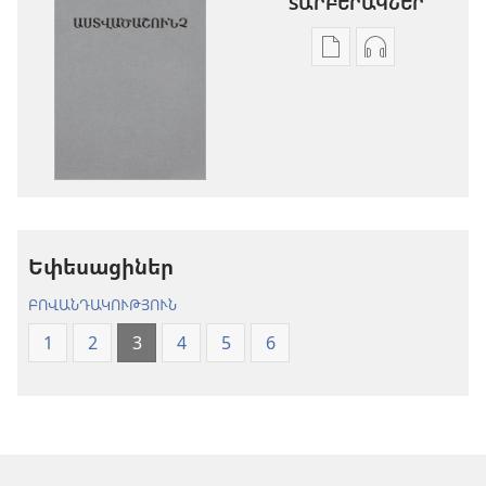
ՏԱՐԲԵՐԱԿՆԵՐ
Թվային
Աուդիոձայն
հրատարակությու
բեռնելու
բեռնելու
տարբերակն
տարբերակներ
Աստվածաշու
Աստվածաշունչ.
«Նոր
«Նոր
աշխարհ»
աշխարհ»
թարգմանութ
թարգմանություն
(2024)
Եփեսացիներ
(2024)
ԲՈՎԱՆԴԱԿՈՒԹՅՈՒՆ
1
2
3
4
5
6