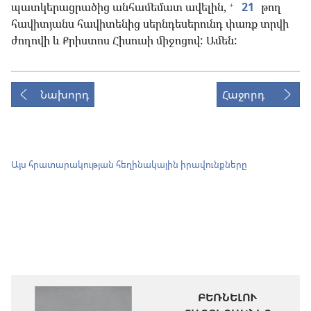
+
պատկերացրածից անհամեմատ ավելին,
21
թող
հավիտյանս հավիտենից սերնդեսերունդ փառք տրվի
ժողովի և Քրիստոս Հիսուսի միջոցով: Ամեն:
Նախորդ
Հաջորդ
Այս հրատարակության հեղինակային իրավունքները
ԲԵՌՆԵԼՈՒ