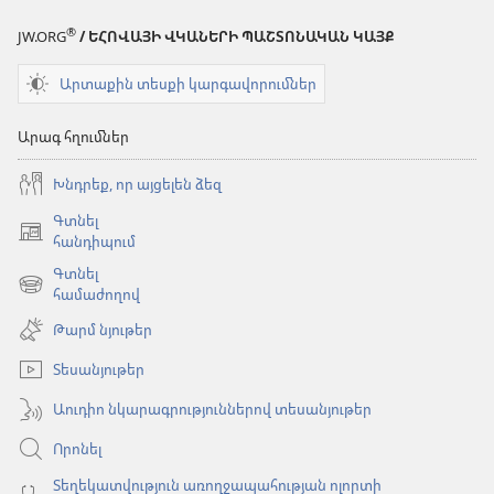
®
JW.ORG
/ ԵՀՈՎԱՅԻ ՎԿԱՆԵՐԻ ՊԱՇՏՈՆԱԿԱՆ ԿԱՅՔ
Արտաքին տեսքի կարգավորումներ
Արագ հղումներ
Խնդրեք, որ այցելեն ձեզ
Գտնել
(բացվում
հանդիպում
է
Գտնել
նոր
(բացվում
համաժողով
պատուհան)
է
Թարմ նյութեր
նոր
պատուհան)
Տեսանյութեր
Աուդիո նկարագրություններով տեսանյութեր
Որոնել
Տեղեկատվություն առողջապահության ոլորտի