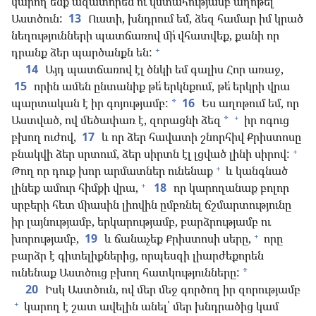
կարող ենք ազատորեն ու վստահությամբ աղոթել
Աստծուն:
13
Ուստի, խնդրում եմ, ձեզ համար իմ կրած
նեղությունների պատճառով մի՛ վհատվեք, քանի որ
+
դրանք ձեր պարծանքն են:
14
Այդ պատճառով էլ ծնկի եմ գալիս Հոր առաջ,
15
որին ամեն ընտանիք թե՛ երկնքում, թե՛ երկրի վրա
պարտական է իր գոյությամբ:
16
Ես աղոթում եմ, որ
*
+
Աստված, ով մեծափառ է, զորացնի ձեզ
իր ոգուց
*
բխող ուժով,
17
և որ ձեր հավատի շնորհիվ Քրիստոսը
+
բնակվի ձեր սրտում, ձեր սիրտն էլ լցված լինի սիրով:
+
Թող որ դուք խոր արմատներ ունենաք
և կանգնած
+
լինեք ամուր հիմքի վրա,
18
որ կարողանաք բոլոր
սրբերի հետ միասին լիովին ըմբռնել ճշմարտությունը
իր լայնությամբ, երկարությամբ, բարձրությամբ ու
+
խորությամբ,
19
և ճանաչեք Քրիստոսի սերը,
որը
բարձր է գիտելիքներից, որպեսզի լիարժեքորեն
ունենաք Աստծուց բխող հատկությունները:
*
20
Իսկ Աստծուն, ով մեր մեջ գործող իր զորությամբ
+
կարող է շատ ավելին անել՝ մեր խնդրածից կամ