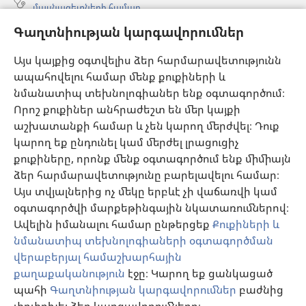
մասնագետների համար
Գաղտնիության կարգավորումներ
Գլոբալ հաղորդակցություն
Օգնություն
Այս կայքից օգտվելիս ձեր հարմարավետությունն
ապահովելու համար մենք քուքիների և
Նվիրատվություններ
նմանատիպ տեխնոլոգիաներ ենք օգտագործում։
(բացվում
է
Որոշ քուքիներ անհրաժեշտ են մեր կայքի
նոր
աշխատանքի համար և չեն կարող մերժվել։ Դուք
Դիտարանի ՕՆԼԱՅՆ ԳՐԱԴԱՐԱՆ
(բացվում
պատուհան)
կարող եք ընդունել կամ մերժել լրացուցիչ
է
®
JW Hub
քուքիները, որոնք մենք օգտագործում ենք միմիայն
նոր
(բացվում
պատուհան)
ձեր հարմարավետությունը բարելավելու համար։
է
®
JW Library
հավելված
նոր
Այս տվյալներից ոչ մեկը երբևէ չի վաճառվի կամ
պատուհան)
օգտագործվի մարքեթինգային նկատառումներով։
Watchtower Library
Ավելին իմանալու համար ընթերցեք
Քուքիների և
նմանատիպ տեխնոլոգիաների օգտագործման
վերաբերյալ համաշխարհային
քաղաքականություն
էջը։ Կարող եք ցանկացած
պահի
Գաղտնիության կարգավորումներ
բաժնից
Copyright
© 2026 Watch Tower Bible and Tract Society of Pennsylvania.
ՕԳՏԱԳՈՐԾՄԱՆ ՊԱՅՄԱՆՆԵՐ
|
ԳԱՂՏՆԻՈՒԹՅԱՆ