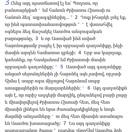
3
Հենց այդ պատճառով էլ ես՝ Պողոսս, որ
+
բանտարկված
եմ հանուն Քրիստոս Հիսուսի ու
հանուն ձեզ՝ այլազգիներիդ...
2
Դուք իհարկե լսել եք,
*
+
որ ինձ պատասխանատվություն
է վստահվել
*
օգնելու ձեզ ճաշակել Աստծու անզուգական
բարությունը,
3
և որ Աստված ինձ տված
հայտնությամբ բացել է իր սրբազան գաղտնիքը, ինչի
մասին արդեն համառոտ գրեցի:
4
Երբ սա կարդաք,
կտեսնեք, որ հասկանում եմ Քրիստոսի մասին
+
սրբազան գաղտնիքը:
5
Աստված այդ գաղտնիքը
անցած սերունդներին չի հայտնել այն չափով, որչափ
հիմա է սուրբ ոգու միջոցով հայտնում սուրբ
+
առաքյալներին ու մարգարեներին:
6
Այդ գաղտնիքն
այն է, որ ուրիշ ազգերի մարդիկ, ընդունելով բարի լուրը
և միավորվելով Քրիստոս Հիսուսի հետ, մեզ հետ
միասին լինելու են նրա ժառանգակիցները և նույն
+
մարմնի անդամները
ու մեզ հետ միասին ստանալու
են Աստծու խոստացածը:
7
Ես այդ գաղտնիքը
պարզաբանող ծառա
դարձա շնորհիվ Աստծու ձրի
*