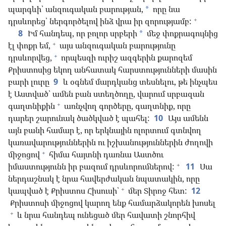
պարգևի՝ անզուգական բարության,
որը նա
*
+
դրսևորեց՝ ներգործելով ինձ վրա իր զորությամբ:
8
Իմ հանդեպ, որ բոլոր սրբերի
մեջ փոքրագույնից
*
+
էլ փոքր եմ,
այս անզուգական բարությունը
+
դրսևորվեց,
որպեսզի ուրիշ ազգերին քարոզեմ
Քրիստոսից եկող անհատակ հարստությունների մասին
բարի լուրը
9
և օգնեմ մարդկանց տեսնելու, թե ինչպես
է Աստված՝ ամեն բան ստեղծողը, վարում սրբազան
+
գաղտնիքին
առնչվող գործերը, գաղտնիք, որը
դարեր շարունակ ծածկված է պահել:
10
Այս ամենն
այն բանի համար է, որ երկնային ոլորտում գտնվող
կառավարություններին ու իշխանություններին ժողովի
+
միջոցով
հիմա հայտնի դառնա Աստծու
+
իմաստությունն իր բազում դրսևորումներով:
11
Սա
ներդաշնակ է նրա հավերժական նպատակին, որը
+
կապված է Քրիստոս Հիսուսի՝
մեր Տիրոջ հետ:
12
Քրիստոսի միջոցով կարող ենք համարձակորեն խոսել
+
և նրա հանդեպ ունեցած մեր հավատի շնորհիվ