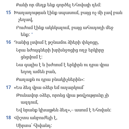
Քանի որ մեղք ենք գործել Եհովայի դեմ:
15
Խաղաղության էինք սպասում, բայց ոչ մի լավ բան
չեղավ,
Բուժում էինք ակնկալում, բայց ահուդողի մեջ
+
ենք:
16
Դանից լսվում է թշնամու ձիերի փնչոցը,
Նրա նժույգների խրխնջոցից ողջ երկիրը
ցնցվում է:
Նա գալիս է և խժռում է երկիրն ու դրա վրա
եղող ամեն բան,
Քաղաքն ու դրա բնակիչներին»:
17
«Ես ձեզ վրա օձեր եմ ուղարկում՝
Թունավոր օձեր, որոնց վրա թովչությունը չի
ազդում,
Եվ նրանք կխայթեն ձեզ»,– ասում է Եհովան:
18
Վիշտս անբուժելի է,
Սիրտս՝ հիվանդ: