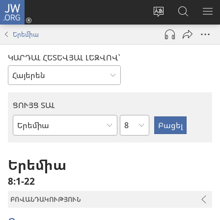
JW.ORG
Մուտքագրվել
(բացվում
Փոխել
Որոնում
ՑՈ
է
կայքի
JW.ORG
ՏԱ
Երեմիա
նոր
լեզուն
կայքում
ՄԵ
պատուհան)
ԿԱՐԴԱԼ ՀԵՏԵՎՅԱԼ ԼԵԶՎՈՎ՝
ՑՈՒՅՑ ՏԱԼ
Ըստ
Աստվածաշնչյան
գլուխների
գիրք
Երեմիա
8։1-22
ԲՈՎԱՆԴԱԿՈՒԹՅՈՒՆ