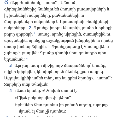
8
«Այդ ժամանակ,– ասում է Եհովան,–
գերեզմաններից հանելու են Հուդայի թագավորների և
իշխանների ոսկորները, քահանաների ու
մարգարեների ոսկորները և Երուսաղեմի բնակիչների
ոսկորները:
2
Դրանք փռելու են արևի, լուսնի և երկնքի
բոլոր զորքերի
առաջ, որոնց սիրեցին, ծառայեցին ու
*
պաշտեցին, որոնցից աջակցություն խնդրեցին ու որոնց
+
առաջ խոնարհվեցին:
Դրանք չպետք է հավաքվեն և
չպետք է թաղվեն: Դրանք գետնի վրա գոմաղբի պես
+
կդառնան:
3
Այս չար ազգի միջից ողջ մնացածները՝ նրանք,
ովքեր կփրկվեն, կնախընտրեն մեռնել, քան ապրել:
Այդպես կլինի ամեն տեղ, ուր ես ցրեմ նրանց»,– ասում է
Զորքերի տեր Եհովան:
4
«Ասա նրանց. «Եհովան ասում է.
«Մի՞թե ընկածը վեր չի կենում:
Եթե մեկը հետ դառնա իր բռնած ուղուց, արդյոք
մյուսն էլ հետ չի՞ դառնա: