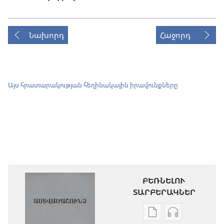
Նախորդ
Հաջորդ
Այս հրատարակության հեղինակային իրավունքները
ԲԵՌՆԵԼՈՒ
ՏԱՐԲԵՐԱԿՆԵՐ
Թվային
Աուդիոձայն