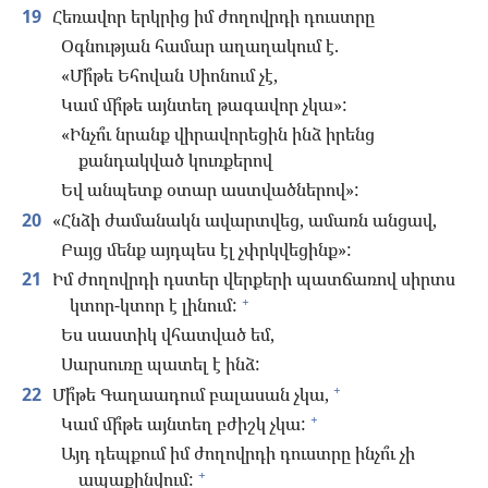
19
Հեռավոր երկրից իմ ժողովրդի դուստրը
Օգնության համար աղաղակում է.
«Մի՞թե Եհովան Սիոնում չէ,
Կամ մի՞թե այնտեղ թագավոր չկա»:
«Ինչո՞ւ նրանք վիրավորեցին ինձ իրենց
քանդակված կուռքերով
Եվ անպետք օտար աստվածներով»:
20
«Հնձի ժամանակն ավարտվեց, ամառն անցավ,
Բայց մենք այդպես էլ չփրկվեցինք»:
21
Իմ ժողովրդի դստեր վերքերի պատճառով սիրտս
+
կտոր-կտոր է լինում:
Ես սաստիկ վհատված եմ,
Սարսուռը պատել է ինձ:
+
22
Մի՞թե Գաղաադում բալասան չկա,
+
Կամ մի՞թե այնտեղ բժիշկ չկա:
Այդ դեպքում իմ ժողովրդի դուստրը ինչո՞ւ չի
+
ապաքինվում: