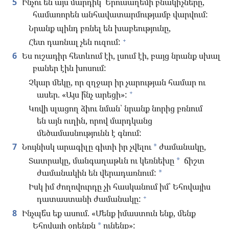
5
Ինչո՞ւ են այս մարդիկ՝ Երուսաղեմի բնակիչները,
համառորեն անհավատարմությամբ վարվում:
Նրանք պինդ բռնել են խաբեությունը,
+
Հետ դառնալ չեն ուզում:
6
Ես ուշադիր հետևում էի, լսում էի, բայց նրանք սխալ
բաներ էին խոսում:
Չկար մեկը, որ զղջար իր չարության համար ու
+
ասեր. «Այս ի՞նչ արեցի»:
Կռվի սլացող ձիու նման՝ նրանք նորից բռնում
են այն ուղին, որով մարդկանց
մեծամասնությունն է գնում:
7
Նույնիսկ արագիլը գիտի իր չվելու
ժամանակը,
*
Տատրակը, մանգաղաթևն ու կեռնեխը
ճիշտ
*
ժամանակին են վերադառնում:
*
Իսկ իմ ժողովուրդը չի հասկանում իմ՝ Եհովայիս
+
դատաստանի ժամանակը:
8
Ինչպե՞ս եք ասում. «Մենք իմաստուն ենք, մենք
Եհովայի օրենքն
ունենք»:
*