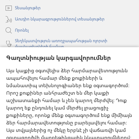
պատուհան)
Տեսանյութեր
Աուդիո նկարագրություններով տեսանյութեր
Որոնել
Տեղեկատվություն առողջապահության ոլորտի
մասնագետների համար
Գաղտնիության կարգավորումներ
Գլոբալ հաղորդակցություն
Օգնություն
Այս կայքից օգտվելիս ձեր հարմարավետությունն
ապահովելու համար մենք քուքիների և
Նվիրատվություններ
նմանատիպ տեխնոլոգիաներ ենք օգտագործում։
(բացվում
է
Որոշ քուքիներ անհրաժեշտ են մեր կայքի
նոր
աշխատանքի համար և չեն կարող մերժվել։ Դուք
Դիտարանի ՕՆԼԱՅՆ ԳՐԱԴԱՐԱՆ
(բացվում
պատուհան)
կարող եք ընդունել կամ մերժել լրացուցիչ
է
®
JW Hub
քուքիները, որոնք մենք օգտագործում ենք միմիայն
նոր
(բացվում
պատուհան)
ձեր հարմարավետությունը բարելավելու համար։
է
®
JW Library
հավելված
նոր
Այս տվյալներից ոչ մեկը երբևէ չի վաճառվի կամ
պատուհան)
օգտագործվի մարքեթինգային նկատառումներով։