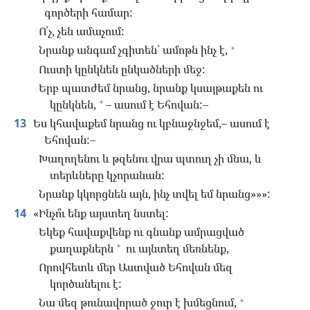
գործերի համար:
Ո՛չ, չեն ամաչում:
+
Նրանք անգամ չգիտեն՝ ամոթն ինչ է,
Ուստի կընկնեն ընկածների մեջ:
Երբ պատժեմ նրանց, նրանք կսայթաքեն ու
+
կընկնեն,
– ասում է Եհովան:–
13
Ես կհավաքեմ նրանց ու կբնաջնջեմ,– ասում է
Եհովան:–
Խաղողենու և թզենու վրա պտուղ չի մնա, և
տերևները կչորանան:
Նրանք կկորցնեն այն, ինչ տվել եմ նրանց»»»:
14
«Ինչո՞ւ ենք այստեղ նստել:
Եկեք հավաքվենք ու գնանք ամրացված
+
քաղաքներն
ու այնտեղ մեռնենք,
Որովհետև մեր Աստված Եհովան մեզ
կործանելու է:
+
Նա մեզ թունավորած ջուր է խմեցնում,