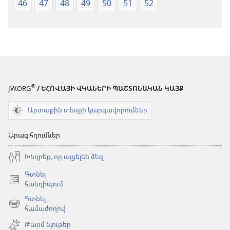
46
47
48
49
50
51
52
®
JW.ORG
/ ԵՀՈՎԱՅԻ ՎԿԱՆԵՐԻ ՊԱՇՏՈՆԱԿԱՆ ԿԱՅՔ
Արտաքին տեսքի կարգավորումներ
Արագ հղումներ
Խնդրեք, որ այցելեն ձեզ
Գտնել
(բացվում
հանդիպում
է
Գտնել
նոր
(բացվում
համաժողով
պատուհան)
է
Թարմ նյութեր
նոր