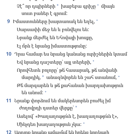
+
Չէ՞ որ դպիրների
խաբեբա գրիչը
միայն
*
սուտ բաներ է գրում:
+
9
Իմաստունները խայտառակ են եղել,
Սարսափի մեջ են և բռնվելու են:
Նրանք մերժել են Եհովայի խոսքը,
Էլ ո՞րն է նրանց իմաստությունը:
10
Դրա համար ես նրանց կանանց ուրիշներին կտամ
+
Եվ նրանց դաշտերը՝ այլ տերերի,
Որովհետև բոլորը՝ թե՛ հասարակ, թե՛ անվանի
+
մարդիկ,
անազնվորեն են շահ ստանում,
*
Թե՛ մարգարեն և թե՛ քահանան խարդախություն
+
են անում:
11
Նրանք փորձում են մակերեսորեն բուժել իմ
ժողովրդի դստեր վերքը՝
*
Ասելով՝ «Խաղաղությո՜ւն է, խաղաղությո՜ւն է»,
+
Մինչդեռ խաղաղություն չկա:
12
Արդյոք նրանք ամաչո՞ւմ են իրենց նողկալի