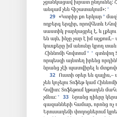
չցանկացավ խրատ ընդունել: Հ
անգամ չեն հիշատակում»:
+
29
«Կտրիր քո երկար
մազե
*
ողբերգ երգիր, որովհետև Եհովա
սաստիկ բարկացրել է, և լքելու
են այն, ինչը չար է իմ աչքում,
կուռքերը իմ անունը կրող տան 
Հիննոմի հովտում
գտնվող Տ
+
*
որպեսզի այնտեղ իրենց որդինե
նրանց չէի պատվիրել և մտքով
32
Ուստի օրեր են գալիս,– ա
չեն կոչելու Տոֆեթ կամ Հիննոմ
հովիտ: Տոֆեթում կթաղեն մահա
չմնա:
33
Նրանց դիերը կերա
+
գազանների համար, որոնց ոչ ոք
Երուսաղեմի փողոցներում կլռե