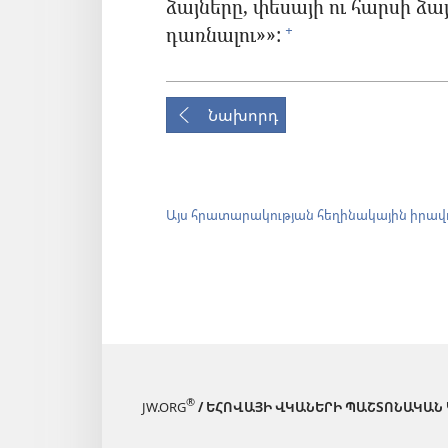
ձայները, փեսայի ու հարսի ձայ
դառնալու»»:
+
Նախորդ
Այս հրատարակության հեղինակային իրավ
®
JW.ORG
/ ԵՀՈՎԱՅԻ ՎԿԱՆԵՐԻ ՊԱՇՏՈՆԱԿԱՆ