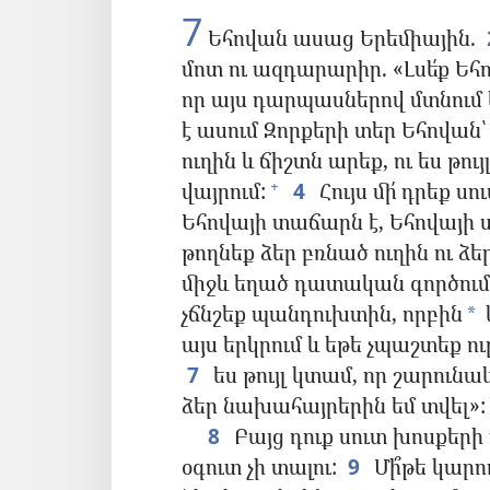
7
Եհովան ասաց Երեմիային.
մոտ ու ազդարարիր. «Լսե՛ք Եհո
որ այս դարպասներով մտնում 
է ասում Զորքերի տեր Եհովան
ուղին և ճիշտն արեք, ու ես թո
վայրում:
4
Հույս մի՛ դրեք ս
+
Եհովայի տաճարն է, Եհովայի
թողնեք ձեր բռնած ուղին ու ձե
միջև եղած դատական գործում
չճնշեք պանդուխտին, որբին
*
այս երկրում և եթե չպաշտեք ո
7
ես թույլ կտամ, որ շարունա
ձեր նախահայրերին եմ տվել»:
8
Բայց դուք սուտ խոսքերի վ
օգուտ չի տալու:
9
Մի՞թե կարո