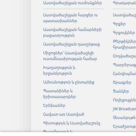
Աստվածաշնչյան ուսմունքներ
Գրադարա
Աստվածաշնչյան հարցեր ու
Աստվածաշ
պատասխաններ
Գրքեր
Աստվածաշնչյան համարների
Գրքույկներ
բացատրություն
Թերթիկներ
Աստվածաշնչյան դասընթաց
հրավիրատ
Միջոցներ՝ Աստվածաշնչի
Հոդվածաշ
ուսումնասիրության համար
Պարբերագ
Խաղաղություն և
երջանկություն
Հանդիպման
Ամուսնություն և ընտանիք
Ծրագրեր
Պատանիներ և
Ցանկեր
երիտասարդներ
Ուղեցույցն
Երեխաներ
JW Broadcas
Հավատ առ Աստված
Տեսանյութե
Գիտություն և Աստվածաշունչ
Երաժշտությ
Պատմություն և
Աստվածաշ