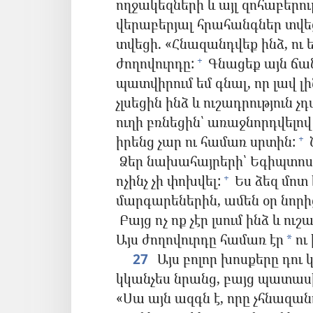
ողջակեզների և այլ զոհաբերութ
վերաբերյալ հրահանգներ տվե
տվեցի. «Հնազանդվեք ինձ, ու ե
ժողովուրդը:
Գնացեք այն ճա
+
պատվիրում եմ գնալ, որ լավ լ
չլսեցին ինձ և ուշադրություն 
ուղի բռնեցին՝ առաջնորդվելով 
իրենց չար ու համառ սրտին:
+
Ձեր նախահայրերի՝ Եգիպտոսից
ոչինչ չի փոխվել:
Ես ձեզ մոտ 
+
մարգարեներին, ամեն օր նորից
Բայց ոչ ոք չէր լսում ինձ և ու
Այս ժողովուրդը համառ էր
ու
*
27
Այս բոլոր խոսքերը դու 
կկանչես նրանց, բայց պատաս
«Սա այն ազգն է, որը չհնազա