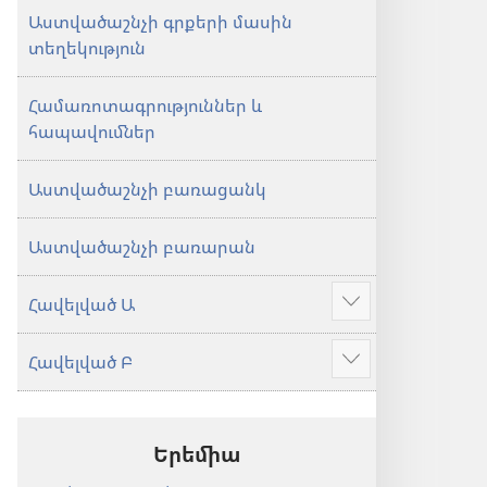
Աստվածաշնչի գրքերի մասին
տեղեկություն
Համառոտագրություններ և
հապավումներ
Աստվածաշնչի բառացանկ
Աստվածաշնչի բառարան
Հավելված Ա
Ցույց
տալ
Հավելված Բ
ավելին
Ցույց
տալ
ավելին
Երեմիա