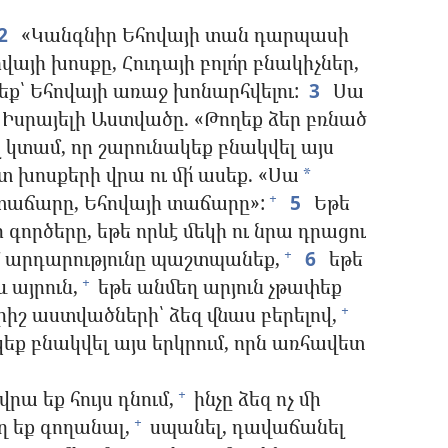
2
«Կանգնիր Եհովայի տան դարպասի
վայի խոսքը, Հուդայի բոլո՛ր բնակիչներ,
եք՝ Եհովայի առաջ խոնարհվելու:
3
Սա
՝ Իսրայելի Աստվածը. «Թողեք ձեր բռնած
ւյլ կտամ, որ շարունակեք բնակվել այս
ուտ խոսքերի վրա ու մի՛ ասեք. «Սա
*
 տաճարը, Եհովայի տաճարը»:
5
Եթե
+
ր գործերը, եթե որևէ մեկի ու նրա դրացու
 արդարությունը պաշտպանեք,
6
եթե
+
և այրուն,
եթե անմեղ արյուն չթափեք
+
ւրիշ աստվածների՝ ձեզ վնաս բերելով,
+
կեք բնակվել այս երկրում, որն առհավետ
րա եք հույս դնում,
ինչը ձեզ ոչ մի
+
ղ եք գողանալ,
սպանել, դավաճանել
+