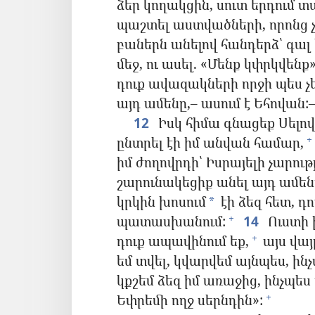
ձեր կողակցին, սուտ երդում տա
պաշտել աստվածների, որոնց չ
բաներն անելով հանդերձ՝ գալ
մեջ, ու ասել. «Մենք կփրկվենք»
դուք ավազակների որջի պես չ
այդ ամենը,– ասում է Եհովան:
12
Իսկ հիմա գնացեք Սելով
ընտրել էի իմ անվան համար,
+
իմ ժողովրդի՝ Իսրայելի չարո
շարունակեցիք անել այդ ամենը,
կրկին խոսում
էի ձեզ հետ, դու
*
պատասխանում:
14
Ուստի 
+
դուք ապավինում եք,
այս վայ
+
եմ տվել, կվարվեմ այնպես, ին
կքշեմ ձեզ իմ առաջից, ինչպես 
Եփրեմի ողջ սերնդին»:
+