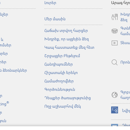
ն
Լուրեր
Արագ հղո
նչեր
Խնդր
Մեր մասին
ձեզ
Գտնե
Հաճախ տրվող հարցեր
(բացվում
համ
Խնդրեք, որ այցելեն ձեզ
է
 և
Տեսա
նոր
ոմսեր
Կապ հաստատեք մեզ հետ
պատուհա
արեր
Շրջայցեր Բեթելում
րեր
Որոն
Հանդիպումներ
 ձեռնարկներ
Հիշատակի երեկո
Համաժողովներ
Գործունեություն
Գլոբ
եր
հաղո
Դեպքեր ծառայությունից
®
ting
Ողջ աշխարհով մեկ
Նվի
ր
(բացվում
է
ուն
նոր
Դիտ
նչյան
պատուհա