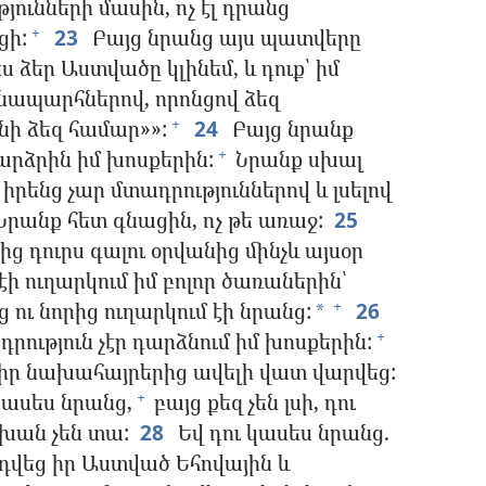
յունների մասին, ոչ էլ դրանց
ցի:
23
Բայց նրանց այս պատվերը
+
ս ձեր Աստվածը կլինեմ, և դուք՝ իմ
նապարհներով, որոնցով ձեզ
ինի ձեզ համար»»:
24
Բայց նրանք
+
չդարձրին իմ խոսքերին:
Նրանք սխալ
+
իրենց չար մտադրություններով և լսելով
Նրանք հետ գնացին, ոչ թե առաջ:
25
 դուրս գալու օրվանից մինչև այսօր
էի ուղարկում իմ բոլոր ծառաներին՝
 ու նորից ուղարկում էի նրանց:
26
+
*
շադրություն չէր դարձնում իմ խոսքերին:
+
 իր նախահայրերից ավելի վատ վարվեց:
կասես նրանց,
բայց քեզ չեն լսի, դու
+
խան չեն տա:
28
Եվ դու կասես նրանց.
նդվեց իր Աստված Եհովային և