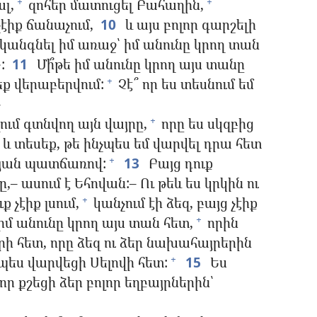
լ,
զոհեր մատուցել Բահաղին,
+
+
էիք ճանաչում,
10
և այս բոլոր գարշելի
 կանգնել իմ առաջ՝ իմ անունը կրող տան
:
11
Մի՞թե իմ անունը կրող այս տանը
եք վերաբերվում:
Չէ՞ որ ես տեսնում եմ
+
–
ում գտնվող այն վայրը,
որը ես սկզբից
+
և տեսեք, թե ինչպես եմ վարվել դրա հետ
ւթյան պատճառով:
13
Բայց դուք
+
– ասում է Եհովան:– Ու թեև ես կրկին ու
ք չէիք լսում,
կանչում էի ձեզ, բայց չէիք
+
իմ անունը կրող այս տան հետ,
որին
+
րի հետ, որը ձեզ ու ձեր նախահայրերին
չպես վարվեցի Սելովի հետ:
15
Ես
+
որ քշեցի ձեր բոլոր եղբայրներին՝