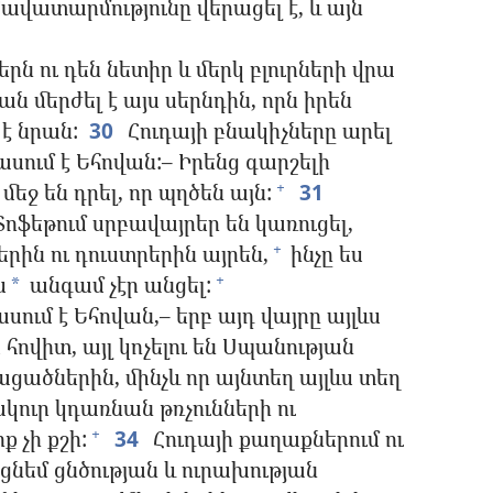
ավատարմությունը վերացել է, և այն
րն ու դեն նետիր և մերկ բլուրների վրա
ն մերժել է այս սերնդին, որն իրեն
 է նրան:
30
Հուդայի բնակիչները արել
– ասում է Եհովան:– Իրենց գարշելի
մեջ են դրել, որ պղծեն այն:
31
+
ոֆեթում սրբավայրեր են կառուցել,
րին ու դուստրերին այրեն,
ինչը ես
+
ս
անգամ չէր անցել:
+
*
սում է Եհովան,– երբ այդ վայրը այլևս
ի հովիտ, այլ կոչելու են Սպանության
ցածներին, մինչև որ այնտեղ այլևս տեղ
կուր կդառնան թռչունների ու
 չի քշի:
34
Հուդայի քաղաքներում ու
+
ցնեմ ցնծության և ուրախության