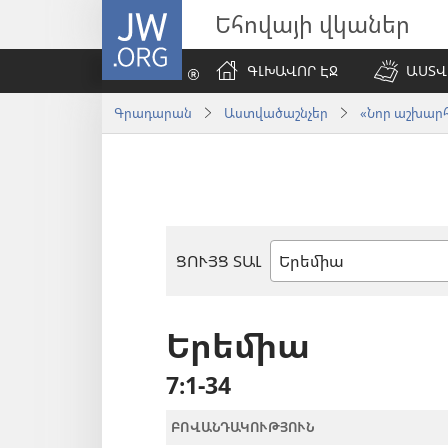
JW.ORG
Եհովայի վկաներ
ԳԼԽԱՎՈՐ ԷՋ
ԱՍՏՎ
Գրադարան
Աստվածաշնչեր
«Նոր աշխարհ»
ՑՈՒՅՑ ՏԱԼ
Աստվածաշնչյան
գիրք
Երեմիա
7։1-34
ԲՈՎԱՆԴԱԿՈՒԹՅՈՒՆ