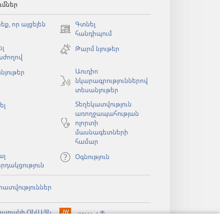
ւմներ
եք, որ այցելեն
Գտնել
(բացվում
հանդիպում
է
լ
Թարմ նյութեր
նոր
աժողով
պատուհան)
Աուդիո
նյութեր
նկարագրություններով
ն)
տեսանյութեր
Տեղեկատվություն
ել
առողջապահության
ոլորտի
մասնագետների
համար
ալ
Օգնություն
րդակցություն
րատվություններ
արանի ՕՆԼԱՅՆ
®
JW Hub
(բացվում
ն)