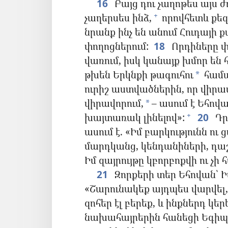
16
Բայց դու չաղոթես այս ժ
չաղերսես ինձ,
որովհետև քեզ չ
+
նրանք ինչ են անում Հուդայի 
փողոցներում:
18
Որդիները փ
վառում, իսկ կանայք խմոր են 
թխեն Երկնքի թագուհու
համա
*
ուրիշ աստվածներին, որ վիրավ
վիրավորում,
– ասում է Եհովա
*
խայտառակ լինելով»:
20
Դր
+
ասում է. «Իմ բարկությունն ու 
մարդկանց, կենդանիների, դաշ
Իմ զայրույթը կբորբոքվի ու չի 
21
Զորքերի տեր Եհովան՝ Ի
«Շարունակեք այդպես վարվել, 
զոհեր էլ բերեք, և ինքներդ կե
նախահայրերին հանեցի Եգիպտ