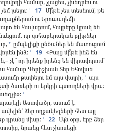
ողովրդի համար, չլացես, չխնդրես ու
եմ լսելու:
17
Մի՞թե չես տեսնում, թե
+
քաղաքներում ու Երուսաղեմի
այտ են հավաքում, հայրերը կրակ են
հունցում, որ զոհաբերական բլիթներ
ր,
ըմպելիքի ընծաներ են մատուցում
+
որեն ինձ:
19
«Բայց մի՞թե ինձ են
+
ն,– չէ՞ որ իրենք իրենց են վիրավորում՝
ա համար Գերիշխան Տեր Եհովան
ցասումը թափելու եմ այս վայրի,
այս
+
տի ծառերի ու երկրի պտուղների վրա:
հանգչի»:
+
սրայելի Աստվածը, ասում է.
ավելին՝ ձեր ողջակեզների հետ այլ
րեք դրանց միսը:
22
Այն օրը, երբ ձեր
+
ոսից, նրանց հետ չխոսեցի