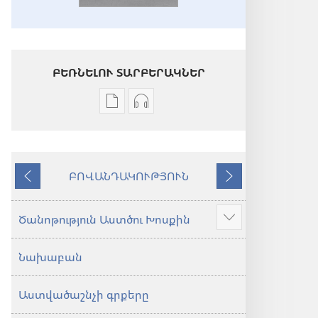
ԲԵՌՆԵԼՈՒ ՏԱՐԲԵՐԱԿՆԵՐ
Թվային
Աուդիոձայնագրությունները
հրատարակությունները
բեռնելու
բեռնելու
տարբերակներ
տարբերակներ
Աստվածաշունչ.
ԲՈՎԱՆԴԱԿՈՒԹՅՈՒՆ
Աստվածաշունչ.
«Նոր
Նախորդ
Հաջորդ
«Նոր
աշխարհ»
աշխարհ»
թարգմանություն
Ծանոթություն Աստծու Խոսքին
Ցույց
թարգմանություն
(2024)
տալ
(2024)
Նախաբան
ավելին
Աստվածաշնչի գրքերը