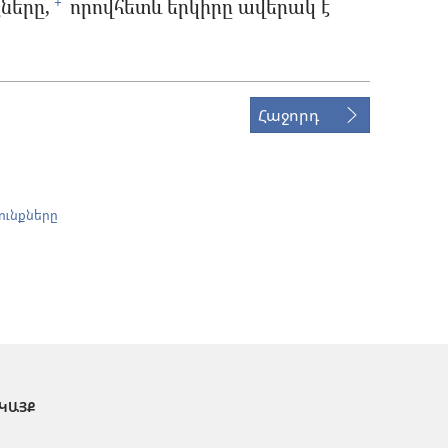
ները,
որովհետև երկիրը ավերակ է
+
Հաջորդ
ունքները
 ԿԱՅՔ