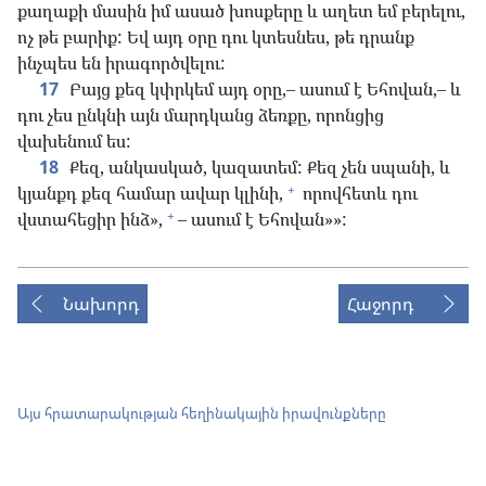
քաղաքի մասին իմ ասած խոսքերը և աղետ եմ բերելու,
ոչ թե բարիք: Եվ այդ օրը դու կտեսնես, թե դրանք
ինչպես են իրագործվելու:
17
Բայց քեզ կփրկեմ այդ օրը,– ասում է Եհովան,– և
դու չես ընկնի այն մարդկանց ձեռքը, որոնցից
վախենում ես:
18
Քեզ, անկասկած, կազատեմ: Քեզ չեն սպանի, և
+
կյանքդ քեզ համար ավար կլինի,
որովհետև դու
+
վստահեցիր ինձ»,
– ասում է Եհովան»»:
Նախորդ
Հաջորդ
Այս հրատարակության հեղինակային իրավունքները