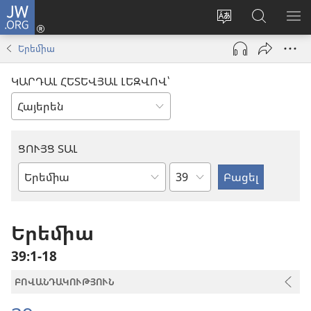
JW.ORG
Մուտքագրվել
(բացվում
Փոխել
Որոնում
ՑՈ
է
կայքի
JW.ORG
ՏԱ
Երեմիա
նոր
լեզուն
կայքում
ՄԵ
պատուհան)
ԿԱՐԴԱԼ ՀԵՏԵՎՅԱԼ ԼԵԶՎՈՎ՝
ՑՈՒՅՑ ՏԱԼ
Ըստ
Աստվածաշնչյան
գլուխների
գիրք
Երեմիա
39։1-18
ԲՈՎԱՆԴԱԿՈՒԹՅՈՒՆ