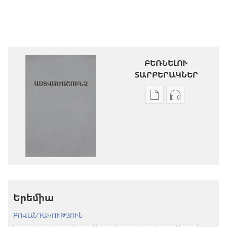
ԲԵՌՆԵԼՈՒ
ՏԱՐԲԵՐԱԿՆԵՐ
Թվային
Աուդիոձայն
հրատարակությու
բեռնելու
բեռնելու
տարբերակն
տարբերակներ
Աստվածաշու
Աստվածաշունչ.
«Նոր
«Նոր
աշխարհ»
աշխարհ»
թարգմանութ
թարգմանություն
(2024)
Երեմիա
(2024)
ԲՈՎԱՆԴԱԿՈՒԹՅՈՒՆ