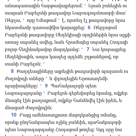
+
անապատային հարթավայրերում:
Նրան բռնեցին ու
տարան Բաբելոնի թագավոր Նաբուգոդոնոսորի մոտ՝
+
+
Ռեբլա,
որը Եմաթում
է, որտեղ էլ թագավորը նրա
նկատմամբ դատավճիռ կայացրեց:
6
Ռեբլայում
Բաբելոնի թագավորը Սեդեկիայի որդիներին նրա աչքի
առաջ սպանել տվեց, նաև հրամայեց սպանել Հուդայի
+
բոլոր հեղինակավոր մարդկանց:
7
Նա կուրացրեց
Սեդեկիային, ապա կապեց պղնձե շղթաներով, որ
+
տանի Բաբելոն:
8
Քաղդեացիները այրեցին թագավորի պալատն ու
+
ժողովրդի տները
և փլուզեցին Երուսաղեմի
+
պարիսպները:
9
Պահակազորի պետ
+
Նաբուզարդանը
Բաբելոն գերեվարեց նրանց, ովքեր
մնացել էին քաղաքում, ովքեր հանձնվել էին իրեն, և
մնացած ժողովրդին:
10
Բայց ամենաաղքատ մարդկանցից ոմանց,
որոնք ընդհանրապես ոչինչ չունեին, պահակազորի
պետ Նաբուզարդանը Հուդայում թողեց: Այդ օրը նա