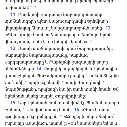
խաղողի այգիներ և արտեր տվեց նրանց, որպեսզի
+
աշխատեն:
*
11
Բաբելոնի թագավոր Նաբուգոդոնոսորը
պահակազորի պետ Նաբուզարդանին Երեմիայի
վերաբերյալ հետևյալ կարգադրությունն արեց.
12
«Գնա, գտիր նրան ու հոգ տար նրա համար: Նրան
+
վնաս չտաս, և ինչ էլ որ խնդրի, կանես»:
13
Ուստի պահակազորի պետ Նաբուզարդանը,
ռաբսարիս Նաբուսազաբանը, ռաբմագ
Ներգելսարասարը և Բաբելոնի թագավորի բոլոր
մեծամեծները
14
մարդիկ ուղարկեցին և Երեմիային
+
դուրս բերեցին Պահակախմբի բակից
ու հանձնեցին
+
+
+
Սաֆանի
որդի Աքիկամի
որդի Գոդողիայի
հոգածությանը, որպեսզի նա իր տուն տանի նրան: Եվ
Երեմիան սկսեց ապրել ժողովրդի մեջ:
15
Երբ Երեմիան բանտարկված էր Պահակախմբի
+
բակում,
Եհովան ասաց նրան.
16
«Գնա և ասա
+
եթովպացի Աբդիմելեքին.
«Զորքերի տեր Եհովան՝
Իսրայելի Աստվածը, ասում է. «Ես կատարելու եմ այս