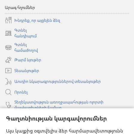
Արագ հղումներ
Խնդրեք, որ այցելեն ձեզ
Գտնել
(բացվում
հանդիպում
է
Գտնել
նոր
(բացվում
համաժողով
պատուհան)
է
Թարմ նյութեր
նոր
պատուհան)
Տեսանյութեր
Աուդիո նկարագրություններով տեսանյութեր
Որոնել
Տեղեկատվություն առողջապահության ոլորտի
մասնագետների համար
Գաղտնիության կարգավորումներ
Գլոբալ հաղորդակցություն
Օգնություն
Այս կայքից օգտվելիս ձեր հարմարավետությունն