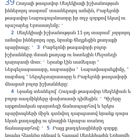
39
Հուդայի թագավոր Սեդեկիայի իշխանության
իններորդ տարում՝ տասներորդ ամսին, Բաբելոնի
թագավոր Նաբուգոդոնոսորը իր ողջ զորքով եկավ ու
+
պաշարեց Երուսաղեմը:
2
Սեդեկիայի իշխանության 11-րդ տարում՝ չորրորդ
ամսվա իններորդ օրը, նրանք ճեղքեցին քաղաքի
+
պարիսպը:
3
Բաբելոնի թագավորի բոլոր
իշխանները մտան քաղաք ու նստեցին Մեջտեղի
+
դարպասի մոտ:
Նրանք էին սամեգար
*
Ներգելսարասարը, ռաբսարիս
Նաբավսարսեքիմը,
*
*
ռաբմագ
Ներգելսարասարը և Բաբելոնի թագավորի
*
մնացած բոլոր իշխանները:
4
Նրանց տեսնելով՝ Հուդայի թագավոր Սեդեկիան և
+
բոլոր ռազմիկները փախուստի դիմեցին:
Գիշերը
արքունական պարտեզի ճանապարհով և երկու
պարիսպների միջև գտնվող դարպասով նրանք դուրս
եկան քաղաքից ու գնացին Արաբա տանող
+
ճանապարհով:
5
Բայց քաղդեացիների զորքը
նրանց հետևից ընկավ և հասավ Սեդեկիային Երիքովի