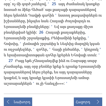
+
օրը՝ ոչ մի գործ չանելով,
25
այդ ժամանակ կառքեր
նստած ու ձիեր հեծած՝ այս քաղաքի դարպասներով
+
ներս կմտնեն Դավթի գահին
նստող թագավորներն ու
իշխանները, ինչպես նաև Հուդայի ժողովուրդն ու
+
Երուսաղեմի բնակիչները:
Եվ այս քաղաքը միշտ
բնակեցված կլինի:
26
Հուդայի քաղաքներից,
+
Երուսաղեմի շրջակայքից, Բենիամինի երկրից,
+
հովտից,
լեռնային շրջանից և Նեգևից մարդիկ կգան
+
+
+
ու ողջակեզներ,
զոհեր,
հացի ընծաներ,
կնդրուկ
*
+
և երախտագիտության զոհեր կբերեն Եհովայի տուն:
27
Բայց եթե չհնազանդվեք ինձ ու Շաբաթը սուրբ
չհամարեք, այդ օրը բեռներ կրեք և դրանք Երուսաղեմի
դարպասներով ներս բերեք, ես այդ դարպասները
կայրեմ, և այդ կրակը կլափի Երուսաղեմի ամուր
+
+
աշտարակներն
ու չի հանգչի»»»:
Նախորդ
Հաջորդ