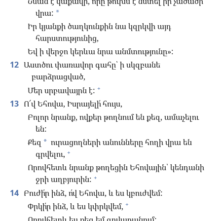
Նման է կաքավի, որը թուխս է նստել իր չածածի
վրա:
*
Իր կյանքի ծաղկունքին նա կզրկվի այդ
հարստությունից,
Եվ ի վերջո կերևա նրա անմտությունը»:
12
Աստծու փառավոր գահը՝ ի սկզբանե
բարձրացված,
+
Մեր սրբավայրն է:
13
Ո՜վ Եհովա, Իսրայելի՛ հույս,
Բոլոր նրանք, ովքեր թողնում են քեզ, ամաչելու
են:
Քեզ
ուրացողների անունները հողի վրա են
*
+
գրվելու,
Որովհետև նրանք թողեցին Եհովային՝ կենդանի
+
ջրի աղբյուրին:
14
Բուժի՛ր ինձ, ո՛վ Եհովա, և ես կբուժվեմ:
+
Փրկի՛ր ինձ, և ես կփրկվեմ,
Որովհետև ես քեզ եմ գովաբանում: