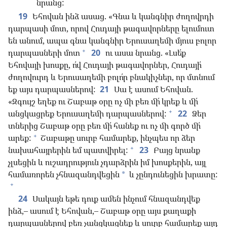
նրանց:
19
Եհովան ինձ ասաց. «Գնա և կանգնիր ժողովրդի
դարպասի մոտ, որով Հուդայի թագավորները ելումուտ
են անում, ապա գնա կանգնիր Երուսաղեմի մյուս բոլոր
+
դարպասների մոտ
20
ու ասա նրանց. «Լսե՛ք
Եհովայի խոսքը, ո՛վ Հուդայի թագավորներ, Հուդայի՛
ժողովուրդ և Երուսաղեմի բոլո՛ր բնակիչներ, որ մտնում
եք այս դարպասներով:
21
Սա է ասում Եհովան.
«Զգույշ եղեք ու Շաբաթ օրը ոչ մի բեռ մի՛ կրեք և մի՛
+
անցկացրեք Երուսաղեմի դարպասներով:
22
Ձեր
տներից Շաբաթ օրը բեռ մի՛ հանեք ու ոչ մի գործ մի՛
+
արեք:
Շաբաթը սուրբ համարեք, ինչպես որ ձեր
+
նախահայրերին եմ պատվիրել:
23
Բայց նրանք
չլսեցին և ուշադրություն չդարձրին իմ խոսքերին, այլ
համառորեն չհնազանդվեցին
և չընդունեցին խրատը:
*
+
24
Սակայն եթե դուք ամեն ինչում հնազանդվեք
ինձ,– ասում է Եհովան,– Շաբաթ օրը այս քաղաքի
դարպասներով բեռ չանցկացնեք և սուրբ համարեք այդ