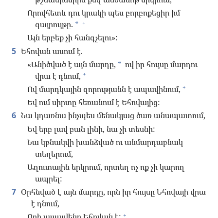
Որովհետև դու կրակի պես բորբոքեցիր իմ
+
զայրույթը.
*
Այն երբեք չի հանգչելու»:
5
Եհովան ասում է.
«Անիծված է այն մարդը,
ով իր հույսը մարդու
*
+
վրա է դնում,
+
Ով մարդկային զորությանն է ապավինում,
Եվ ում սիրտը հեռանում է Եհովայից:
6
Նա կդառնա ինչպես մենակյաց ծառ անապատում,
Եվ երբ լավ բան լինի, նա չի տեսնի:
Նա կբնակվի խանձված ու անմարդաբնակ
տեղերում,
Աղուտային երկրում, որտեղ ոչ ոք չի կարող
ապրել:
7
Օրհնված է այն մարդը, որն իր հույսը Եհովայի վրա
է դնում,
+
Որի ապավենը Եհովան է: