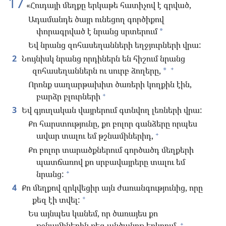
17
«Հուդայի մեղքը երկաթե հատիչով է գրված,
Ադամանդե ծայր ունեցող գործիքով
փորագրված է նրանց սրտերում
*
Եվ նրանց զոհասեղանների եղջյուրների վրա:
2
Նույնիսկ նրանց որդիներն են հիշում նրանց
+
զոհասեղաններն ու սուրբ ձողերը,
*
Որոնք սաղարթախիտ ծառերի կողքին էին,
+
բարձր բլուրների
3
Եվ գյուղական վայրերում գտնվող լեռների վրա:
Քո հարստությունը, քո բոլոր գանձերը որպես
+
ավար տալու եմ թշնամիներիդ,
Քո բոլոր տարածքներում գործածդ մեղքերի
պատճառով քո սրբավայրերը տալու եմ
+
նրանց:
4
Քո մեղքով զրկվեցիր այն ժառանգությունից, որը
+
քեզ էի տվել:
Ես այնպես կանեմ, որ ծառայես քո
+
թշնամիներին քեզ անծանոթ երկրում,