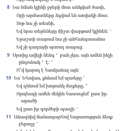
8
Նա նման կլինի ջրերի մոտ տնկված ծառի,
Որի արմատները ձգվում են առվակի մոտ:
Տոթ նա չի տեսնի,
+
Եվ նրա տերևները միշտ փարթամ կլինեն:
Երաշտի տարում նա չի անհանգստանա
Եվ չի դադարի պտուղ տալուց:
9
Սրտից ավելի նենգ
բան չկա. այն ամեն ինչի
*
+
ընդունակ
է:
*
Ո՞վ կարող է հասկանալ այն:
+
10
Ես՝ Եհովաս, քննում եմ սրտերը
Եվ զննում եմ խորունկ մտքերը,
*
Որպեսզի ամեն մեկին հատուցեմ՝ ըստ իր
արածի
+
Եվ ըստ իր գործերի պտղի:
11
Անազնիվ ճանապարհով հարստություն ձեռք
+
բերողը