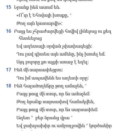
15
Նրանք ինձ ասում են.
+
«Ո՞ւր է Եհովայի խոսքը,
Թող այն կատարվի»:
16
Բայց ես չհրաժարվեցի հովիվ լինելուց ու քեզ
հետևելուց
Եվ աղետալի օրվան չփափագեցի:
Դու լավ գիտես այն ամենը, ինչ խոսել եմ.
Այդ բոլորը քո աչքի առաջ է եղել:
17
Ինձ մի՛ սարսափեցրու:
Դու իմ ապավենն ես աղետի օրը:
+
18
Ինձ հալածողնե՛րը թող ամաչեն,
Բայց թույլ մի՛ տուր, որ ե՛ս ամաչեմ:
Թող նրա՛նք սարսափով համակվեն,
Բայց թույլ մի՛ տուր, որ ե՛ս սարսափեմ:
+
Աղետ
բեր նրանց վրա
*
Եվ ջախջախիր ու ամբողջովին
կործանիր
*