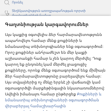
Որոնել
Տեղեկատվություն առողջապահության ոլորտի
մասնագետների համար
Գաղտնիության կարգավորումներ
Գլոբալ հաղորդակցություն
Օգնություն
Այս կայքից օգտվելիս ձեր հարմարավետությունն
ապահովելու համար մենք քուքիների և
Նվիրատվություններ
նմանատիպ տեխնոլոգիաներ ենք օգտագործում։
(բացվում
է
Որոշ քուքիներ անհրաժեշտ են մեր կայքի
նոր
աշխատանքի համար և չեն կարող մերժվել։ Դուք
Դիտարանի ՕՆԼԱՅՆ ԳՐԱԴԱՐԱՆ
(բացվում
պատուհան)
կարող եք ընդունել կամ մերժել լրացուցիչ
է
®
JW Hub
քուքիները, որոնք մենք օգտագործում ենք միմիայն
նոր
(բացվում
պատուհան)
ձեր հարմարավետությունը բարելավելու համար։
է
®
JW Library
հավելված
նոր
Այս տվյալներից ոչ մեկը երբևէ չի վաճառվի կամ
պատուհան)
օգտագործվի մարքեթինգային նկատառումներով։
Watchtower Library
Ավելին իմանալու համար ընթերցեք
Քուքիների և
նմանատիպ տեխնոլոգիաների օգտագործման
վերաբերյալ համաշխարհային