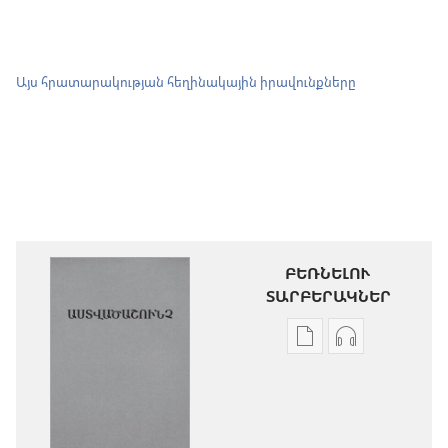
Այս հրատարակության հեղինակային իրավունքները
ԲԵՌՆԵԼՈՒ
ՏԱՐԲԵՐԱԿՆԵՐ
Թվային
Աուդիոձայն
հրատարակությու
բեռնելու
բեռնելու
տարբերակն
տարբերակներ
Աստվածաշու
Աստվածաշունչ.
«Նոր