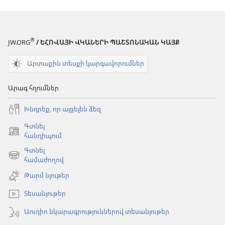
®
JW.ORG
/ ԵՀՈՎԱՅԻ ՎԿԱՆԵՐԻ ՊԱՇՏՈՆԱԿԱՆ ԿԱՅՔ
Արտաքին տեսքի կարգավորումներ
Արագ հղումներ
Խնդրեք, որ այցելեն ձեզ
Գտնել
(բացվում
հանդիպում
է
Գտնել
նոր
(բացվում
համաժողով
պատուհան)
է
Թարմ նյութեր
նոր
պատուհան)
Տեսանյութեր
Աուդիո նկարագրություններով տեսանյութեր