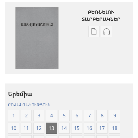
ԲԵՌՆԵԼՈՒ
ՏԱՐԲԵՐԱԿՆԵՐ
Թվային
Աուդիոձայն
հրատարակությու
բեռնելու
բեռնելու
տարբերակն
տարբերակներ
Աստվածաշու
Աստվածաշունչ.
«Նոր
«Նոր
աշխարհ»
աշխարհ»
թարգմանութ
թարգմանություն
(2024)
Երեմիա
(2024)
ԲՈՎԱՆԴԱԿՈՒԹՅՈՒՆ
1
2
3
4
5
6
7
8
9
10
11
12
13
14
15
16
17
18