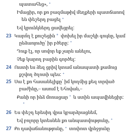
+
պատահեց»,
Իմացիր, որ քո բազմաթիվ մեղքերի պատճառով
+
են փեշերդ բացել
Եվ կրունկներդ ցավեցրել:
23
Կարո՞ղ է քուշեցին
փոխել իր մաշկի գույնը, կամ
*
+
ընձառյուծը՝ իր բծերը:
Դուք էլ, որ սովոր եք չարն անելու,
Չեք կարող բարին գործել:
24
Ուստի ես ձեզ ցրիվ կտամ անապատի քամուց
+
քշվող ծղոտի պես:
25
Սա է քո հասանելիքը՝ իմ կողմից քեզ տրված
բաժինը,– ասում է Եհովան,–
+
Քանի որ ինձ մոռացար
և ստին ապավինեցիր:
+
26
Ես փեշդ երեսիդ վրա կբարձրացնեմ,
+
Եվ բոլորը կտեսնեն քո անպատվությունը,
+
27
Քո դավաճանությունը,
տռփոտ վրնջյունը