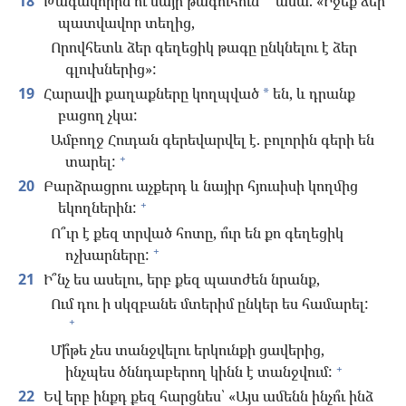
18
Թագավորին ու մայր թագուհուն
ասա. «Իջեք ձեր
պատվավոր տեղից,
Որովհետև ձեր գեղեցիկ թագը ընկնելու է ձեր
գլուխներից»:
19
Հարավի քաղաքները կողպված
են, և դրանք
*
բացող չկա:
Ամբողջ Հուդան գերեվարվել է. բոլորին գերի են
+
տարել:
20
Բարձրացրու աչքերդ և նայիր հյուսիսի կողմից
+
եկողներին:
Ո՞ւր է քեզ տրված հոտը, ո՞ւր են քո գեղեցիկ
+
ոչխարները:
21
Ի՞նչ ես ասելու, երբ քեզ պատժեն նրանք,
Ում դու ի սկզբանե մտերիմ ընկեր ես համարել:
+
Մի՞թե չես տանջվելու երկունքի ցավերից,
+
ինչպես ծննդաբերող կինն է տանջվում:
22
Եվ երբ ինքդ քեզ հարցնես՝ «Այս ամենն ինչո՞ւ ինձ