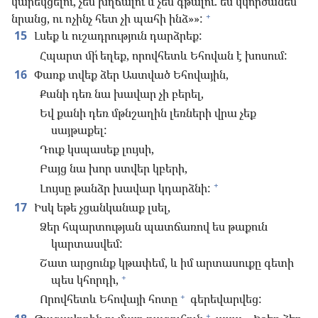
կարեկցելու, չեմ խղճալու և չեմ գթալու. ես կկործանեմ
+
նրանց, ու ոչինչ հետ չի պահի ինձ»»:
15
Լսեք և ուշադրություն դարձրեք:
Հպարտ մի՛ եղեք, որովհետև Եհովան է խոսում:
16
Փառք տվեք ձեր Աստված Եհովային,
Քանի դեռ նա խավար չի բերել,
Եվ քանի դեռ մթնշաղին լեռների վրա չեք
սայթաքել:
Դուք կսպասեք լույսի,
Բայց նա խոր ստվեր կբերի,
+
Լույսը թանձր խավար կդարձնի:
17
Իսկ եթե չցանկանաք լսել,
Ձեր հպարտության պատճառով ես թաքուն
կարտասվեմ:
Շատ արցունք կթափեմ, և իմ արտասուքը գետի
+
պես կհորդի,
+
Որովհետև Եհովայի հոտը
գերեվարվեց:
+