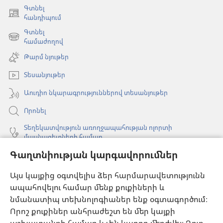
Գտնել
(բացվում
հանդիպում
է
Գտնել
նոր
(բացվում
համաժողով
պատուհան)
է
Թարմ նյութեր
նոր
պատուհան)
Տեսանյութեր
Աուդիո նկարագրություններով տեսանյութեր
Որոնել
Տեղեկատվություն առողջապահության ոլորտի
մասնագետների համար
Գաղտնիության կարգավորումներ
Գլոբալ հաղորդակցություն
Օգնություն
Այս կայքից օգտվելիս ձեր հարմարավետությունն
ապահովելու համար մենք քուքիների և
Նվիրատվություններ
նմանատիպ տեխնոլոգիաներ ենք օգտագործում։
(բացվում
է
Որոշ քուքիներ անհրաժեշտ են մեր կայքի
նոր