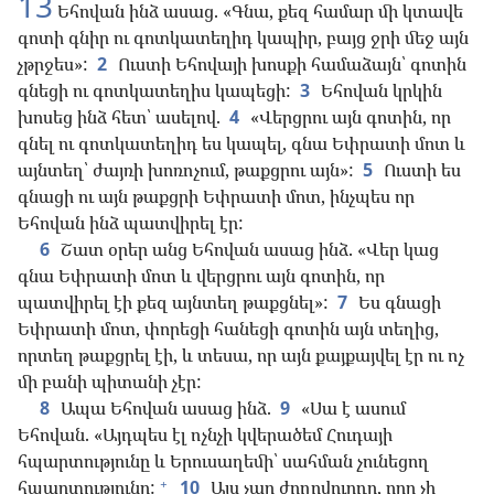
13
Եհովան ինձ ասաց. «Գնա, քեզ համար մի կտավե
գոտի գնիր ու գոտկատեղիդ կապիր, բայց ջրի մեջ այն
չթրջես»:
2
Ուստի Եհովայի խոսքի համաձայն՝ գոտին
գնեցի ու գոտկատեղիս կապեցի:
3
Եհովան կրկին
խոսեց ինձ հետ՝ ասելով.
4
«Վերցրու այն գոտին, որ
գնել ու գոտկատեղիդ ես կապել, գնա Եփրատի մոտ և
այնտեղ՝ ժայռի խոռոչում, թաքցրու այն»:
5
Ուստի ես
գնացի ու այն թաքցրի Եփրատի մոտ, ինչպես որ
Եհովան ինձ պատվիրել էր:
6
Շատ օրեր անց Եհովան ասաց ինձ. «Վեր կաց
գնա Եփրատի մոտ և վերցրու այն գոտին, որ
պատվիրել էի քեզ այնտեղ թաքցնել»:
7
Ես գնացի
Եփրատի մոտ, փորեցի հանեցի գոտին այն տեղից,
որտեղ թաքցրել էի, և տեսա, որ այն քայքայվել էր ու ոչ
մի բանի պիտանի չէր:
8
Ապա Եհովան ասաց ինձ.
9
«Սա է ասում
Եհովան. «Այդպես էլ ոչնչի կվերածեմ Հուդայի
հպարտությունը և Երուսաղեմի՝ սահման չունեցող
+
հպարտությունը:
10
Այս չար ժողովուրդը, որը չի