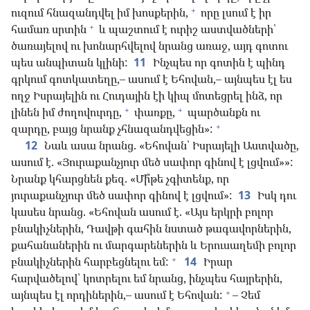
+
ուզում հնազանդվել իմ խոսքերին,
որը լսում է իր
+
համառ սրտին
և պաշտում է ուրիշ աստվածների՝
ծառայելով ու խոնարհվելով նրանց առաջ, այդ գոտու
պես անպիտան կլինի:
11
Ինչպես որ գոտին է պինդ
գրկում գոտկատեղը,– ասում է Եհովան,– այնպես էլ ես
ողջ Իսրայելին ու Հուդային էի կիպ մոտեցրել ինձ, որ
+
+
լինեն իմ ժողովուրդը,
փառքը,
պարծանքն ու
+
զարդը, բայց նրանք չհնազանդվեցին»:
12
Նաև ասա նրանց. «Եհովան՝ Իսրայելի Աստվածը,
ասում է. «Յուրաքանչյուր մեծ սափոր գինով է լցվում»»:
Նրանք կհարցնեն քեզ. «Մի՞թե չգիտենք, որ
յուրաքանչյուր մեծ սափոր գինով է լցվում»:
13
Իսկ դու
կասես նրանց. «Եհովան ասում է. «Այս երկրի բոլոր
բնակիչներին, Դավթի գահին նստած թագավորներին,
քահանաներին ու մարգարեներին և Երուսաղեմի բոլոր
+
բնակիչներին հարբեցնելու եմ:
14
Իրար
հարվածելով՝ կոտրելու եմ նրանց, ինչպես հայրերին,
+
այնպես էլ որդիներին,– ասում է Եհովան:
– Չեմ