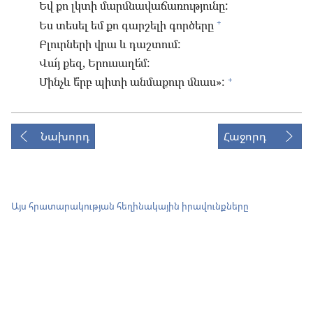
Եվ քո լկտի մարմնավաճառությունը:
+
Ես տեսել եմ քո գարշելի գործերը
Բլուրների վրա և դաշտում:
Վա՜յ քեզ, Երուսաղե՛մ:
+
Մինչև ե՞րբ պիտի անմաքուր մնաս»:
Նախորդ
Հաջորդ
Այս հրատարակության հեղինակային իրավունքները