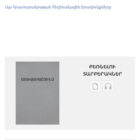
Այս հրատարակության հեղինակային իրավունքները
ԲԵՌՆԵԼՈՒ
ՏԱՐԲԵՐԱԿՆԵՐ
Թվային
Աուդիոձայն
հրատարակությու
բեռնելու
բեռնելու
տարբերակն
տարբերակներ
Աստվածաշու
Աստվածաշունչ.
«Նոր
«Նոր
աշխարհ»
աշխարհ»
թարգմանութ