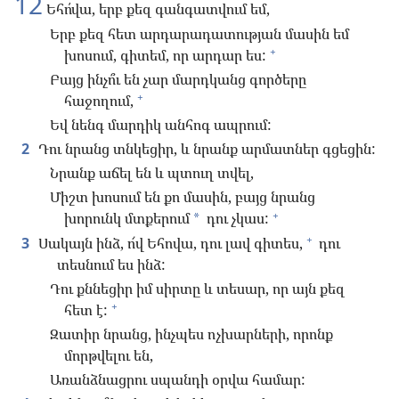
12
Եհո՛վա, երբ քեզ գանգատվում եմ,
Երբ քեզ հետ արդարադատության մասին եմ
+
խոսում, գիտեմ, որ արդար ես:
Բայց ինչո՞ւ են չար մարդկանց գործերը
+
հաջողում,
Եվ նենգ մարդիկ անհոգ ապրում:
2
Դու նրանց տնկեցիր, և նրանք արմատներ գցեցին:
Նրանք աճել են և պտուղ տվել,
Միշտ խոսում են քո մասին, բայց նրանց
+
խորունկ մտքերում
դու չկաս:
*
+
3
Սակայն ինձ, ո՜վ Եհովա, դու լավ գիտես,
դու
տեսնում ես ինձ:
Դու քննեցիր իմ սիրտը և տեսար, որ այն քեզ
+
հետ է:
Զատիր նրանց, ինչպես ոչխարների, որոնք
մորթվելու են,
Առանձնացրու սպանդի օրվա համար: