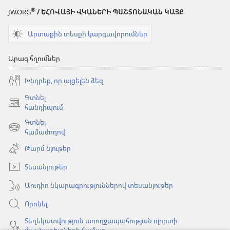
®
JW.ORG
/ ԵՀՈՎԱՅԻ ՎԿԱՆԵՐԻ ՊԱՇՏՈՆԱԿԱՆ ԿԱՅՔ
Արտաքին տեսքի կարգավորումներ
Արագ հղումներ
Խնդրեք, որ այցելեն ձեզ
Գտնել
(բացվում
հանդիպում
է
Գտնել
նոր
(բացվում
համաժողով
պատուհան)
է
Թարմ նյութեր
նոր
պատուհան)
Տեսանյութեր
Աուդիո նկարագրություններով տեսանյութեր
Որոնել
Տեղեկատվություն առողջապահության ոլորտի