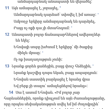
անմարդաբնակ անապատի են վերածել:
11
Այն ամայացել է, չորացել,
*
+
Անմարդաբնակ դարձած՝ սփռվել է իմ առաջ:
Ամբողջ երկիրը անմարդաբնակ են դարձրել,
+
Բայց ոչ ոքի դա չի մտահոգում:
12
Անապատի բոլոր ճանապարհներով ավերողներ
են եկել:
Եհովայի սուրը խժռում է երկիրը՝ մի ծայրից
+
մինչև մյուսը:
Ոչ ոք խաղաղություն չունի:
+
13
Նրանք ցորեն ցանեցին, բայց փուշ հնձեցին,
Նրանք կաշվից դուրս եկան, բայց ապարդյուն:
Եհովան սաստիկ բարկացել է նրանց վրա
Եվ բերք չի տալու՝ ամաչեցնելով նրանց»:
14
Սա է ասում Եհովան. «Իմ բոլոր չար
հարևաններին, որոնք դիպչում են այն ժառանգությանը,
որը որպես սեփականություն տվել եմ իմ ժողովրդին՝
+
+