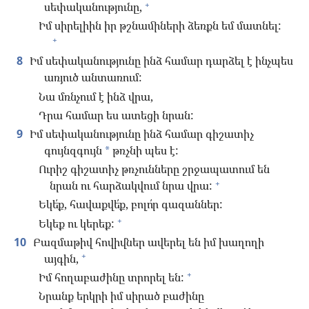
+
սեփականությունը,
Իմ սիրելիին իր թշնամիների ձեռքն եմ մատնել:
+
8
Իմ սեփականությունը ինձ համար դարձել է ինչպես
առյուծ անտառում:
Նա մռնչում է ինձ վրա,
Դրա համար ես ատեցի նրան:
9
Իմ սեփականությունը ինձ համար գիշատիչ
գույնզգույն
թռչնի պես է:
*
Ուրիշ գիշատիչ թռչունները շրջապատում են
+
նրան ու հարձակվում նրա վրա:
Եկե՛ք, հավաքվե՛ք, բոլո՛ր գազաններ:
+
Եկեք ու կերեք:
10
Բազմաթիվ հովիվներ ավերել են իմ խաղողի
+
այգին,
+
Իմ հողաբաժինը տրորել են:
Նրանք երկրի իմ սիրած բաժինը