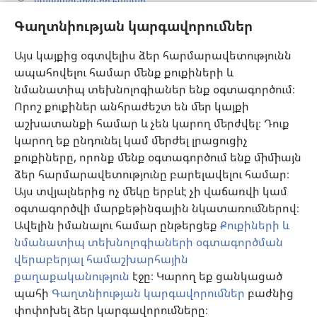
մասնագետների համար
Գաղտնիության կարգավորումներ
Գլոբալ հաղորդակցություն
Օգնություն
Այս կայքից օգտվելիս ձեր հարմարավետությունն
ապահովելու համար մենք քուքիների և
Նվիրատվություններ
նմանատիպ տեխնոլոգիաներ ենք օգտագործում։
(բացվում
է
Որոշ քուքիներ անհրաժեշտ են մեր կայքի
նոր
աշխատանքի համար և չեն կարող մերժվել։ Դուք
Դիտարանի ՕՆԼԱՅՆ ԳՐԱԴԱՐԱՆ
(բացվում
պատուհան)
կարող եք ընդունել կամ մերժել լրացուցիչ
է
®
JW Hub
քուքիները, որոնք մենք օգտագործում ենք միմիայն
նոր
(բացվում
պատուհան)
ձեր հարմարավետությունը բարելավելու համար։
է
®
JW Library
հավելված
նոր
Այս տվյալներից ոչ մեկը երբևէ չի վաճառվի կամ
պատուհան)
օգտագործվի մարքեթինգային նկատառումներով։
Watchtower Library
Ավելին իմանալու համար ընթերցեք
Քուքիների և
նմանատիպ տեխնոլոգիաների օգտագործման
վերաբերյալ համաշխարհային
քաղաքականություն
էջը։ Կարող եք ցանկացած
պահի
Գաղտնիության կարգավորումներ
բաժնից
Copyright
© 2026 Watch Tower Bible and Tract Society of Pennsylvania.
ՕԳՏԱԳՈՐԾՄԱՆ ՊԱՅՄԱՆՆԵՐ
|
ԳԱՂՏՆԻՈՒԹՅԱՆ
փոփոխել ձեր կարգավորումները։