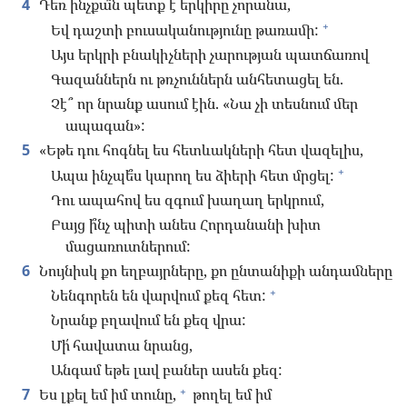
4
Դեռ ինչքա՞ն պետք է երկիրը չորանա,
+
Եվ դաշտի բուսականությունը թառամի:
Այս երկրի բնակիչների չարության պատճառով
Գազաններն ու թռչուններն անհետացել են.
Չէ՞ որ նրանք ասում էին. «Նա չի տեսնում մեր
ապագան»:
5
«Եթե դու հոգնել ես հետևակների հետ վազելիս,
+
Ապա ինչպե՞ս կարող ես ձիերի հետ մրցել:
Դու ապահով ես զգում խաղաղ երկրում,
Բայց ի՞նչ պիտի անես Հորդանանի խիտ
մացառուտներում:
6
Նույնիսկ քո եղբայրները, քո ընտանիքի անդամները
+
Նենգորեն են վարվում քեզ հետ:
Նրանք բղավում են քեզ վրա:
Մի՛ հավատա նրանց,
Անգամ եթե լավ բաներ ասեն քեզ:
+
7
Ես լքել եմ իմ տունը,
թողել եմ իմ