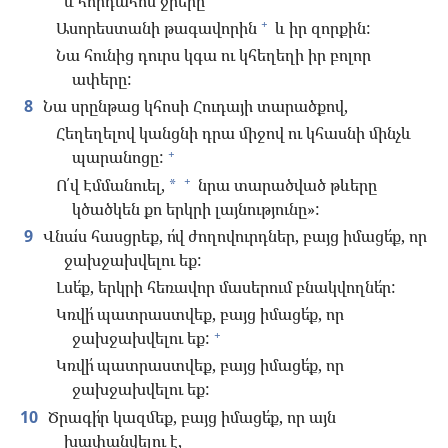
և հորդահոս ջրերը՝
+
Ասորեստանի թագավորին
և իր զորքին:
Նա հունից դուրս կգա ու կհեղեղի իր բոլոր
ափերը:
8
Նա սրընթաց կհոսի Հուդայի տարածքով,
Հեղեղելով կանցնի դրա միջով ու կհասնի մինչև
+
պարանոցը:
+
Ո՛վ Էմմանուել,
նրա տարածված թևերը
*
կծածկեն քո երկրի լայնությունը»:
9
Վնա՛ս հասցրեք, ո՛վ ժողովուրդներ, բայց իմացե՛ք, որ
ջախջախվելու եք:
Լսե՛ք, երկրի հեռավոր մասերում բնակվողնե՛ր:
Կռվի՛ պատրաստվեք, բայց իմացե՛ք, որ
+
ջախջախվելու եք:
Կռվի՛ պատրաստվեք, բայց իմացե՛ք, որ
ջախջախվելու եք:
10
Ծրագի՛ր կազմեք, բայց իմացե՛ք, որ այն
խափանվելու է,