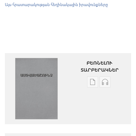
Այս հրատարակության հեղինակային իրավունքները
ԲԵՌՆԵԼՈՒ
ՏԱՐԲԵՐԱԿՆԵՐ
Թվային
Աուդիոձայն
հրատարակությու
բեռնելու
բեռնելու
տարբերակն
տարբերակներ
Աստվածաշու
Աստվածաշունչ.
«Նոր
«Նոր
աշխարհ»
աշխարհ»
թարգմանութ