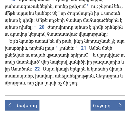
բախտագուշակներին, որոնք քչփչում
ու շշնջում են»,
*
մի՞թե այդպես կանեք: Չէ՞ որ ժողովուրդն իր Աստծուն
պետք է դիմի: Մի՞թե ողջերի համար մահացածներին է
+
պետք դիմել:
20
Ժողովուրդը պետք է դիմի օրենքին
ու գրավոր կերպով հաստատված վկայությանը:
Եթե նրանք ասում են մի բան, ինչը ներդաշնակ չէ այս
+
խոսքերին, ուրեմն լույս
չունեն:
21
Ամեն մեկն
*
+
ընկճված ու սոված կթափառի երկրում
և վրդովված ու
սովի մատնված՝ վեր նայելով կանիծի իր թագավորին և
իր Աստծուն:
22
Ապա կնայի երկրին և կտեսնի միայն
տառապանք, խավար, անելանելիություն, նեղություն և
մթություն, ուր չկա լույսի ոչ մի շող:
Նախորդ
Հաջորդ