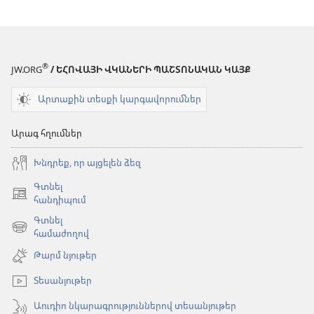
®
JW.ORG
/ ԵՀՈՎԱՅԻ ՎԿԱՆԵՐԻ ՊԱՇՏՈՆԱԿԱՆ ԿԱՅՔ
Արտաքին տեսքի կարգավորումներ
Արագ հղումներ
Խնդրեք, որ այցելեն ձեզ
Գտնել
(բացվում
հանդիպում
է
Գտնել
նոր
(բացվում
համաժողով
պատուհան)
է
Թարմ նյութեր
նոր
պատուհան)
Տեսանյութեր
Աուդիո նկարագրություններով տեսանյութեր