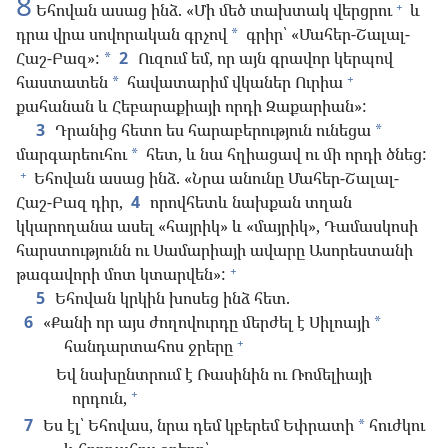
8
+
Եհովան ասաց ինձ. «Մի մեծ տախտակ վերցրու
և
դրա վրա սովորական գրչով
գրիր՝ «Մահեր-Շալալ-
*
Հաշ-Բազ»:
2
Ուզում եմ, որ այն գրավոր կերպով
*
+
հաստատեն
հավատարիմ վկաներ Ուրիա
*
քահանան և Հեբարաքիայի որդի Զաքարիան»:
3
Դրանից հետո ես հարաբերություն ունեցա
*
մարգարեուհու
հետ, և նա հղիացավ ու մի որդի ծնեց:
*
+
Եհովան ասաց ինձ. «Նրա անունը Մահեր-Շալալ-
Հաշ-Բազ դիր,
4
որովհետև նախքան տղան
կկարողանա ասել «հայրիկ» և «մայրիկ», Դամասկոսի
հարստությունն ու Սամարիայի ավարը Ասորեստանի
+
թագավորի մոտ կտարվեն»:
5
Եհովան կրկին խոսեց ինձ հետ.
6
«Քանի որ այս ժողովուրդը մերժել է Սիլոայի
*
+
հանդարտահոս ջրերը
Եվ նախընտրում է Ռասինին ու Ռոմելիայի
+
որդուն,
7
Ես էլ՝ Եհովաս, նրա դեմ կբերեմ Եփրատի
հուժկու
*