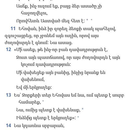
Ասե՛ք, ինչ ուզում եք, բայց ձեր ասածը չի
հաջողվելու,
+
Որովհետև Աստված մեզ հետ է:
*
11
Եհովան, ինձ իր զորեղ ձեռքի տակ պահելով,
զգուշացրեց, որ չբռնեմ այն ուղին, որով այս
ժողովուրդն է գնում: Նա ասաց.
12
«Մի՛ ասեք, թե ինչ-որ բան դավադրություն է,
Զուտ այն պատճառով, որ այս ժողովուրդն է այն
կոչում դավադրություն:
Մի՛ վախեցեք այն բանից, ինչից նրանք են
վախենում,
Եվ մի՛ երկյուղեք:
13
Ես՝ Զորքերի տեր Եհովաս եմ նա, ում պետք է սուրբ
+
համարեք,
Նա, ումից պետք է վախենաք,
*
+
Ինձնի՛ց պետք է երկյուղեք»:
14
Նա կդառնա սրբարան,