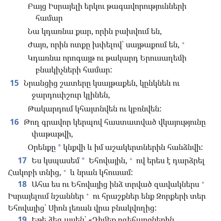
Բայց Իսրայելի երկու թագավորությունների
համար
Նա կդառնա քար, որին բախվում են,
+
Ժայռ, որին ոտքը խփելով՝ սայթաքում են,
Կդառնա որոգայթ ու թակարդ Երուսաղեմի
բնակիչների համար:
15
Նրանցից շատերը կսայթաքեն, կընկնեն ու
ջարդուփշուր կլինեն,
Թակարդում կհայտնվեն ու կբռնվեն:
16
Թող գրավոր կերպով հաստատված վկայությունը
փաթաթվի,
Օրենքը
կնքվի և իմ աշակերտներին հանձնվի:
*
+
17
Ես կսպասեմ
Եհովային,
ով երես է դարձրել
*
+
Հակոբի տնից,
և նրան կհուսամ:
+
18
Ահա ես ու Եհովայից ինձ տրված զավակներս
+
Իսրայելում նշաններ
ու հրաշքներ ենք Զորքերի տեր
Եհովայից՝ Սիոն լեռան վրա բնակվողից:
19
Եթե ձեզ ասեն՝ «Դիմեք ոգեհարցներին,