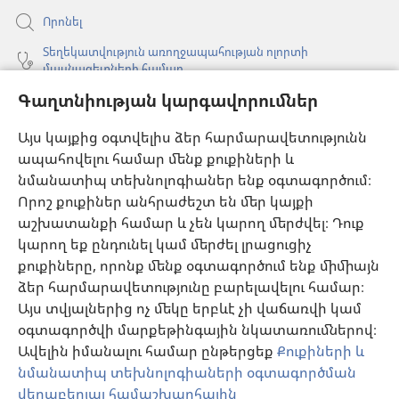
Որոնել
Տեղեկատվություն առողջապահության ոլորտի
մասնագետների համար
Գաղտնիության կարգավորումներ
Գլոբալ հաղորդակցություն
Օգնություն
Այս կայքից օգտվելիս ձեր հարմարավետությունն
ապահովելու համար մենք քուքիների և
Նվիրատվություններ
նմանատիպ տեխնոլոգիաներ ենք օգտագործում։
(բացվում
է
Որոշ քուքիներ անհրաժեշտ են մեր կայքի
նոր
աշխատանքի համար և չեն կարող մերժվել։ Դուք
Դիտարանի ՕՆԼԱՅՆ ԳՐԱԴԱՐԱՆ
(բացվում
պատուհան)
կարող եք ընդունել կամ մերժել լրացուցիչ
է
®
JW Hub
քուքիները, որոնք մենք օգտագործում ենք միմիայն
նոր
(բացվում
պատուհան)
ձեր հարմարավետությունը բարելավելու համար։
է
®
JW Library
հավելված
նոր
Այս տվյալներից ոչ մեկը երբևէ չի վաճառվի կամ
պատուհան)
օգտագործվի մարքեթինգային նկատառումներով։
Watchtower Library
Ավելին իմանալու համար ընթերցեք
Քուքիների և
նմանատիպ տեխնոլոգիաների օգտագործման
վերաբերյալ համաշխարհային