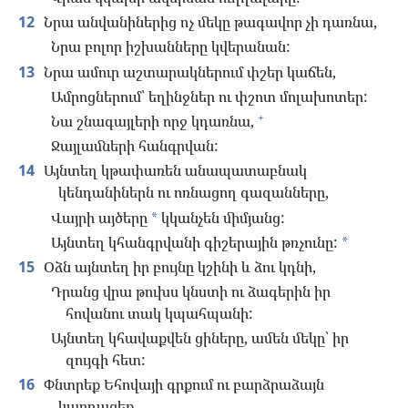
12
Նրա անվանիներից ոչ մեկը թագավոր չի դառնա,
Նրա բոլոր իշխանները կվերանան:
13
Նրա ամուր աշտարակներում փշեր կաճեն,
Ամրոցներում՝ եղինջներ ու փշոտ մոլախոտեր:
+
Նա շնագայլերի որջ կդառնա,
Ջայլամների հանգրվան:
14
Այնտեղ կթափառեն անապատաբնակ
կենդանիներն ու ոռնացող գազանները,
Վայրի այծերը
կկանչեն միմյանց:
*
Այնտեղ կհանգրվանի գիշերային թռչունը:
*
15
Օձն այնտեղ իր բույնը կշինի և ձու կդնի,
Դրանց վրա թուխս կնստի ու ձագերին իր
հովանու տակ կպահպանի:
Այնտեղ կհավաքվեն ցիները, ամեն մեկը՝ իր
զույգի հետ:
16
Փնտրեք Եհովայի գրքում ու բարձրաձայն
կարդացեք.