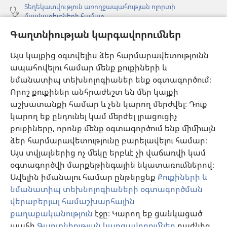
Տեղեկատվություն առողջապահության ոլորտի
մասնագետների համար
Գաղտնիության կարգավորումներ
Գլոբալ հաղորդակցություն
Օգնություն
Այս կայքից օգտվելիս ձեր հարմարավետությունն
ապահովելու համար մենք քուքիների և
Նվիրատվություններ
նմանատիպ տեխնոլոգիաներ ենք օգտագործում։
(բացվում
է
Որոշ քուքիներ անհրաժեշտ են մեր կայքի
նոր
աշխատանքի համար և չեն կարող մերժվել։ Դուք
Դիտարանի ՕՆԼԱՅՆ ԳՐԱԴԱՐԱՆ
(բացվում
պատուհան)
կարող եք ընդունել կամ մերժել լրացուցիչ
է
®
JW Hub
քուքիները, որոնք մենք օգտագործում ենք միմիայն
նոր
(բացվում
պատուհան)
ձեր հարմարավետությունը բարելավելու համար։
է
®
JW Library
հավելված
նոր
Այս տվյալներից ոչ մեկը երբևէ չի վաճառվի կամ
պատուհան)
օգտագործվի մարքեթինգային նկատառումներով։
Watchtower Library
Ավելին իմանալու համար ընթերցեք
Քուքիների և
նմանատիպ տեխնոլոգիաների օգտագործման
վերաբերյալ համաշխարհային
քաղաքականություն
էջը։ Կարող եք ցանկացած
Copyright
© 2026 Watch Tower Bible and Tract Society of Pennsylvania.
պահի
Գաղտնիության կարգավորումներ
բաժնից