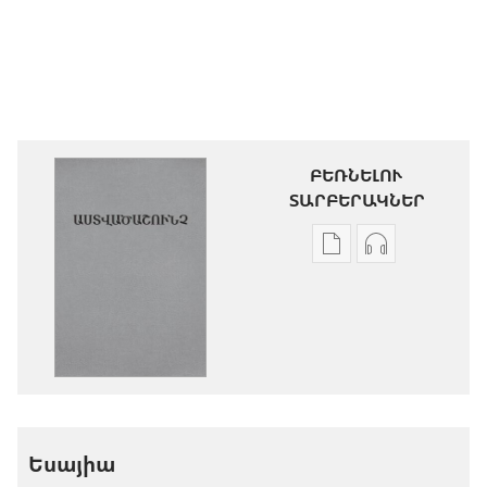
ԲԵՌՆԵԼՈՒ
ՏԱՐԲԵՐԱԿՆԵՐ
Թվային
Աուդիոձայն
հրատարակությու
բեռնելու
բեռնելու
տարբերակն
տարբերակներ
Աստվածաշու
Աստվածաշունչ.
«Նոր
«Նոր
աշխարհ»
աշխարհ»
թարգմանութ
թարգմանություն
(2024)
Եսայիա
(2024)