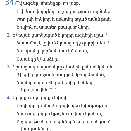
34
Ո՛վ ազգեր, մոտեցեք, որ լսեք,
Ո՛վ ժողովուրդներ, ուշադրություն դարձրեք:
Թող լսի երկիրը և այնտեղ եղած ամեն բան,
Երկիրն ու այնտեղ բնակվողները:
+
2
Եհովան բարկացած է բոլոր ազգերի վրա,
+
Ցասումով է լցված նրանց ողջ զորքի դեմ:
Նա նրանց կործանման կմատնի,
+
Սպանդի կհանձնի:
3
Նրանց սպանվածները գետնին ընկած կմնան,
+
Դիերից գարշահոտություն կբարձրանա,
Նրանց արյան հեղեղներից լեռները
+
կքայքայվեն:
*
4
Երկնքի ողջ զորքը կփտի,
Երկինքը գլանաձև գրքի պես կփաթաթվի:
Նրա ողջ զորքը կթոշնի ու վայր կընկնի,
Ինչպես թոշնած տերևներն են ցած ընկնում
խաղողենուց,