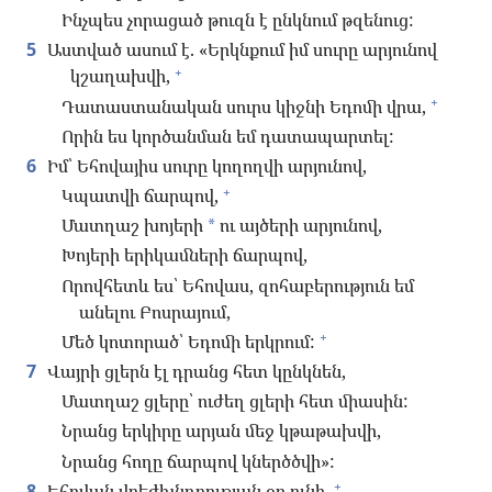
Ինչպես չորացած թուզն է ընկնում թզենուց:
5
Աստված ասում է. «Երկնքում իմ սուրը արյունով
+
կշաղախվի,
+
Դատաստանական սուրս կիջնի Եդոմի վրա,
Որին ես կործանման եմ դատապարտել:
6
Իմ՝ Եհովայիս սուրը կողողվի արյունով,
+
Կպատվի ճարպով,
Մատղաշ խոյերի
ու այծերի արյունով,
*
Խոյերի երիկամների ճարպով,
Որովհետև ես՝ Եհովաս, զոհաբերություն եմ
անելու Բոսրայում,
+
Մեծ կոտորած՝ Եդոմի երկրում:
7
Վայրի ցլերն էլ դրանց հետ կընկնեն,
Մատղաշ ցլերը՝ ուժեղ ցլերի հետ միասին:
Նրանց երկիրը արյան մեջ կթաթախվի,
Նրանց հողը ճարպով կներծծվի»:
+
8
Եհովան վրեժխնդրության օր ունի,