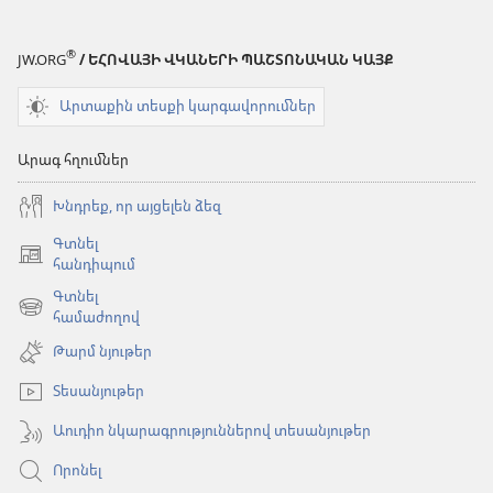
®
JW.ORG
/ ԵՀՈՎԱՅԻ ՎԿԱՆԵՐԻ ՊԱՇՏՈՆԱԿԱՆ ԿԱՅՔ
Արտաքին տեսքի կարգավորումներ
Արագ հղումներ
Խնդրեք, որ այցելեն ձեզ
Գտնել
(բացվում
հանդիպում
է
Գտնել
նոր
(բացվում
համաժողով
պատուհան)
է
Թարմ նյութեր
նոր
պատուհան)
Տեսանյութեր
Աուդիո նկարագրություններով տեսանյութեր
Որոնել