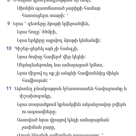
Սիոնին պատճառած չարիքի համար
+
հատուցելու տարի:
9
Նրա
գետերը ձյութի կվերածվեն,
*
Նրա հողը՝ ծծմբի,
Նրա երկիրը այրվող ձյութի կնմանվի:
10
Գիշեր-ցերեկ այն չի հանգչի,
Նրա ծուխը հավերժ վեր կելնի:
Սերնդեսերունդ նա ամայացած կմնա,
Նրա միջով ոչ ոք չի անցնի հավիտենից մինչև
+
հավիտյան:
11
Այնտեղ բնակություն կհաստատեն հավալուսնը և
փշախոզուկը,
Նրա տարածքում կբնակվեն ականջավոր բվերն
ու ագռավները:
Աստված նրա վրայով կձգի ամայացման
չափման լարը,
Վրան կկախի ավերման ուղղալարը:
*