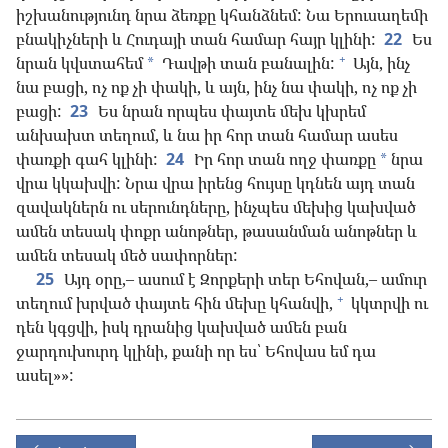
իշխանությունդ նրա ձեռքը կհանձնեմ: Նա Երուսաղեմի
բնակիչների և Հուդայի տան համար հայր կլինի:
22
Ես
+
նրան կվստահեմ
Դավթի տան բանալին:
Այն, ինչ
*
նա բացի, ոչ ոք չի փակի, և այն, ինչ նա փակի, ոչ ոք չի
բացի:
23
Ես նրան որպես փայտե մեխ կխրեմ
անխախտ տեղում, և նա իր հոր տան համար ասես
փառքի գահ կլինի:
24
Իր հոր տան ողջ փառքը
նրա
*
վրա կկախվի: Նրա վրա իրենց հույսը կդնեն այդ տան
զավակներն ու սերունդները, ինչպես մեխից կախված
ամեն տեսակ փոքր անոթներ, թասանման անոթներ և
ամեն տեսակ մեծ սափորներ:
25
Այդ օրը,– ասում է Զորքերի տեր Եհովան,– ամուր
+
տեղում խրված փայտե հին մեխը կհանվի,
կկտրվի ու
դեն կգցվի, իսկ դրանից կախված ամեն բան
ջարդուխուրդ կլինի, քանի որ ես՝ Եհովաս եմ դա
ասել»»: