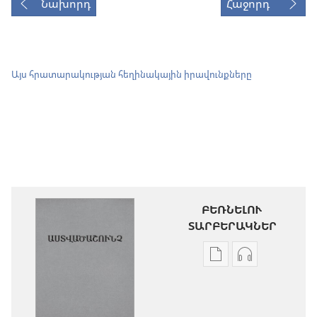
Նախորդ
Հաջորդ
Այս հրատարակության հեղինակային իրավունքները
ԲԵՌՆԵԼՈՒ
ՏԱՐԲԵՐԱԿՆԵՐ
Թվային
Աուդիոձայն
հրատարակությու
բեռնելու
բեռնելու
տարբերակն
տարբերակներ
Աստվածաշու