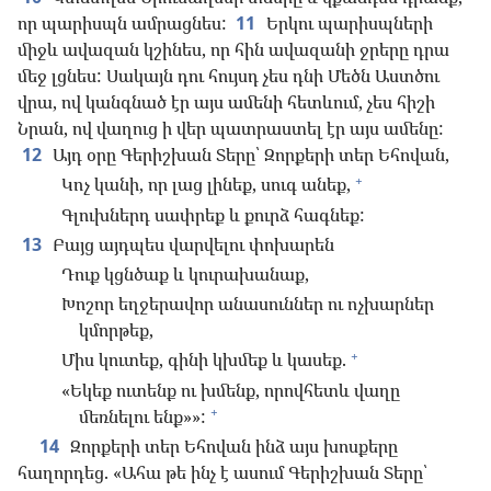
որ պարիսպն ամրացնես:
11
Երկու պարիսպների
միջև ավազան կշինես, որ հին ավազանի ջրերը դրա
մեջ լցնես: Սակայն դու հույսդ չես դնի Մեծն Աստծու
վրա, ով կանգնած էր այս ամենի հետևում, չես հիշի
Նրան, ով վաղուց ի վեր պատրաստել էր այս ամենը:
12
Այդ օրը Գերիշխան Տերը՝ Զորքերի տեր Եհովան,
+
Կոչ կանի, որ լաց լինեք, սուգ անեք,
Գլուխներդ սափրեք և քուրձ հագնեք:
13
Բայց այդպես վարվելու փոխարեն
Դուք կցնծաք և կուրախանաք,
Խոշոր եղջերավոր անասուններ ու ոչխարներ
կմորթեք,
+
Միս կուտեք, գինի կխմեք և կասեք.
«Եկեք ուտենք ու խմենք, որովհետև վաղը
+
մեռնելու ենք»»:
14
Զորքերի տեր Եհովան ինձ այս խոսքերը
հաղորդեց. «Ահա թե ինչ է ասում Գերիշխան Տերը՝