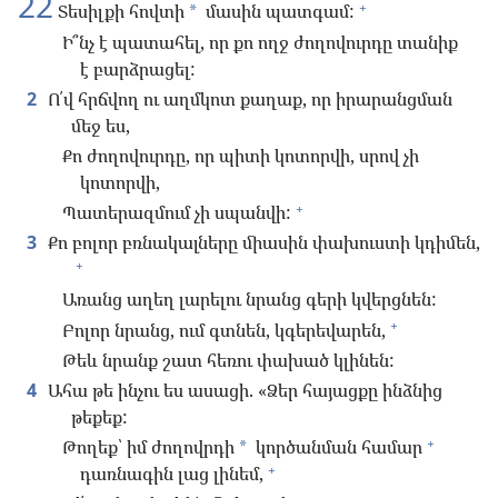
22
+
Տեսիլքի հովտի
մասին պատգամ:
*
Ի՞նչ է պատահել, որ քո ողջ ժողովուրդը տանիք
է բարձրացել:
2
Ո՛վ հրճվող ու աղմկոտ քաղաք, որ իրարանցման
մեջ ես,
Քո ժողովուրդը, որ պիտի կոտորվի, սրով չի
կոտորվի,
+
Պատերազմում չի սպանվի:
3
Քո բոլոր բռնակալները միասին փախուստի կդիմեն,
+
Առանց աղեղ լարելու նրանց գերի կվերցնեն:
+
Բոլոր նրանց, ում գտնեն, կգերեվարեն,
Թեև նրանք շատ հեռու փախած կլինեն:
4
Ահա թե ինչու ես ասացի. «Ձեր հայացքը ինձնից
թեքեք:
+
Թողեք՝ իմ ժողովրդի
կործանման համար
*
+
դառնագին լաց լինեմ,