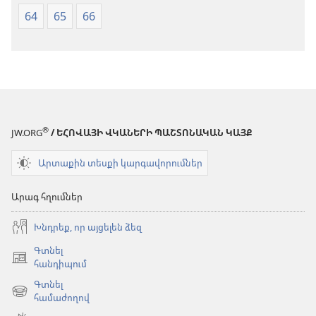
64
65
66
®
JW.ORG
/ ԵՀՈՎԱՅԻ ՎԿԱՆԵՐԻ ՊԱՇՏՈՆԱԿԱՆ ԿԱՅՔ
Արտաքին տեսքի կարգավորումներ
Արագ հղումներ
Խնդրեք, որ այցելեն ձեզ
Գտնել
(բացվում
հանդիպում
է
Գտնել
նոր
(բացվում
համաժողով
պատուհան)
է