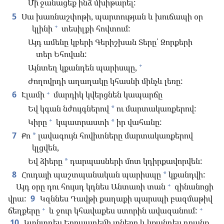
Մի՛ ջանացեք ինձ մխիթարել:
5
Սա խառնաշփոթի, պարտության և խուճապի օր
+
կլինի
տեսիլքի հովտում:
Այդ ամենը կբերի Գերիշխան Տերը՝ Զորքերի
տեր Եհովան:
+
Այնտեղ կքանդեն պարիսպը,
Ժողովրդի աղաղակը կհասնի մինչև լեռը:
+
6
Էլամի
մարդիկ կվերցնեն կապարճը
Եվ կգան նժույգներով
ու մարտակառքերով:
*
+
Կիրը
կպատրաստի
իր վահանը:
*
7
Քո
լավագույն հովիտները մարտակառքերով
*
կլցվեն,
Եվ ձիերը
դարպասների մոտ կդիրքավորվեն:
*
8
Հուդայի պաշտպանական պարիսպը
կքանդվի:
*
+
Այդ օրը դու հույսդ կդնես Անտառի տան
զինանոցի
վրա:
9
Կզննես Դավթի քաղաքի պարսպի բազմաթիվ
+
+
ճեղքերը
և ջուր կհավաքես ստորին ավազանում:
10
Կտնտղես Երուսաղեմի տները և կքանդես դրանք,