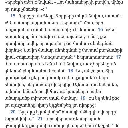
Զորքերի տեր Եհովան. «Այդ հանցանքը չի քավվի, մինչև
+
որ դուք չմեռնեք»»:
15
Գերիշխան Տերը՝ Զորքերի տեր Եհովան, ասում է.
+
«Գնա մտիր այդ տնտեսի՝ Սեբնայի
մոտ, որը
արքայական տան կառավարիչն է, և ասա.
16
«Քեզ
հասանելիք ի՞նչ բաժին ունես այստեղ, և ո՞վ է քեզ
իրավունք տվել, որ այստեղ քեզ համար գերեզման
փորես»: Նա իր համար գերեզման է փորում բարձունքի
վրա, ժայռափոր հանգստարան
է պատրաստում:
17
*
Նաև ասա նրան. «Ահա ես՝ Եհովաս, ուժգնորեն ցած
կնետեմ քեզ և ուժով կբռնեմ:
18
Ես, անշուշտ, ձիգ
կփաթաթեմ քեզ ու գնդակի պես կշպրտեմ դեպի
հեռավոր, ընդարձակ մի երկիր: Այնտեղ դու կմեռնես,
այնտեղ կմնան քո վեհաշուք կառքերը որպես
անարգանք տիրոջդ տան համար:
19
Ես կզրկեմ քեզ
քո պաշտոնից, վայր կգցեմ քեզ քո դիրքից:
20
Այդ օրը կկանչեմ իմ ծառային՝ Քեղկիայի որդի
+
Եղիակիմին,
21
և քո վերնազգեստը նրան
+
կհագցնեմ, քո գոտին ամուր կկապեմ նրա մեջքին
և