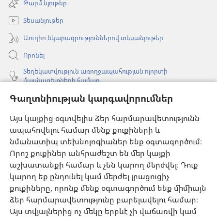
Թարմ նյութեր
նոր
պատուհան)
Տեսանյութեր
Աուդիո նկարագրություններով տեսանյութեր
Որոնել
Տեղեկատվություն առողջապահության ոլորտի
մասնագետների համար
Գլոբալ հաղորդակցություն
Գաղտնիության կարգավորումներ
Օգնություն
Այս կայքից օգտվելիս ձեր հարմարավետությունն
ապահովելու համար մենք քուքիների և
Նվիրատվություններ
նմանատիպ տեխնոլոգիաներ ենք օգտագործում։
(բացվում
է
Որոշ քուքիներ անհրաժեշտ են մեր կայքի
նոր
աշխատանքի համար և չեն կարող մերժվել։ Դուք
Դիտարանի ՕՆԼԱՅՆ ԳՐԱԴԱՐԱՆ
(բացվում
պատուհան)
կարող եք ընդունել կամ մերժել լրացուցիչ
է
®
JW Hub
քուքիները, որոնք մենք օգտագործում ենք միմիայն
նոր
(բացվում
պատուհան)
ձեր հարմարավետությունը բարելավելու համար։
է
®
JW Library
հավելված
նոր
Այս տվյալներից ոչ մեկը երբևէ չի վաճառվի կամ