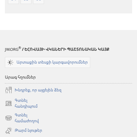
®
JW.ORG
/ ԵՀՈՎԱՅԻ ՎԿԱՆԵՐԻ ՊԱՇՏՈՆԱԿԱՆ ԿԱՅՔ
Արտաքին տեսքի կարգավորումներ
Արագ հղումներ
Խնդրեք, որ այցելեն ձեզ
Գտնել
(բացվում
հանդիպում
է
Գտնել
նոր
(բացվում
համաժողով
պատուհան)
է
Թարմ նյութեր
նոր