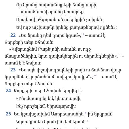
Որ նրանց նախահայրերի հանցանքի
պատճառով նրանց կոտորեք,
Որպեսզի չհզորանան ու երկրին չտիրեն
Եվ ողջ աշխարհը իրենց քաղաքներով չլցնեն»:
+
22
«Ես նրանց դեմ դուրս կգամ»,
– ասում է
Զորքերի տեր Եհովան:
«Կվերացնեմ Բաբելոնի անունն ու ողջ
+
մնացածներին, նրա զավակներին ու սերունդներին»,
–
ասում է Եհովան:
23
«Ես այն փշախոզուկների բույն ու ճահճոտ վայր
+
կդարձնեմ, կործանման ավելով կավլեմ»,
– ասում է
Զորքերի տեր Եհովան:
24
Զորքերի տեր Եհովան երդվել է.
«Ինչ մտադրել եմ, կկատարվի,
Ինչ որոշել եմ, կիրագործվի:
25
Ես կջախջախեմ Ասորեստանին
իմ երկրում,
*
+
Կկոխկրտեմ նրան իմ լեռներում,