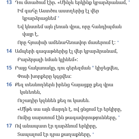
+
13
Դու մտածում էիր. «Մինչև երկինք կբարձրանամ,
Իմ գահը Աստծու աստղերից էլ վեր
+
կբարձրացնեմ
Եվ կնստեմ այն լեռան վրա, որը հանդիպման
վայր է,
+
Որը հյուսիսի ամենահեռավոր մասերում է:
14
Ամպերի գագաթներից էլ վեր կբարձրանամ,
Բարձրյալի նման կլինեմ»:
15
Բայց հակառակը, դու գերեզման
կիջեցվես,
*
Փոսի խորքերը կգցվես:
16
Քեզ տեսնողներն իրենց հայացքը քեզ վրա
կսևեռեն,
Ուշադիր կզննեն քեզ ու կասեն.
«Մի՞թե սա այն մարդն է, ով ցնցում էր երկիրը,
+
Ումից սարսռում էին թագավորությունները,
17
Ով անապատ էր դարձնում երկիրը,
+
Տապալում էր դրա քաղաքները,