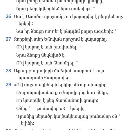
Նրա լուծը կհանեմ իմ ժողովրդի վրայից,
+
Նրա բեռը կվերցնեմ նրա ուսերից»:
26
Սա է Աստծու որոշումը, որ կայացվել է ընդդեմ ողջ
երկրի:
Նա իր ձեռքը ուղղել է ընդդեմ բոլոր ազգերի:
*
27
Զորքերի տեր Եհովան որոշում է կայացրել,
+
Ո՞վ կարող է այն խափանել:
Նրա ձեռքը մեկնված է,
+
Ո՞վ կարող է այն հետ մղել:
+
28
Աքազ թագավորի մահվան տարում
այս
պատգամը հաղորդվեց.
29
«Ո՛վ փղշտացիների երկիր, մի՛ ուրախացիր,
Թող չուրախանա քո ժողովրդից և ոչ մեկը,
Որ կոտրվել է քեզ հարվածողի ցուպը:
+
+
Օձից
թունավոր օձ
կսերի,
*
Դրանից սերածը կայծակնասլաց թունավոր օձ
*
կլինի: