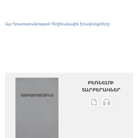
Այս հրատարակության հեղինակային իրավունքները
ԲԵՌՆԵԼՈՒ
ՏԱՐԲԵՐԱԿՆԵՐ
Թվային
Աուդիոձայն
հրատարակությու
բեռնելու
բեռնելու
տարբերակն
տարբերակներ
Աստվածաշու
Աստվածաշունչ.
«Նոր