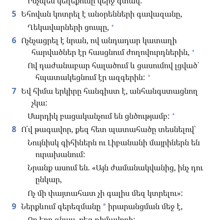
Ինչպե՜ս կեղեքումը վերջ գտավ:
5
Եհովան կոտրել է անօրենների գավազանը,
+
Ղեկավարների ցուպը,
6
Ոչնչացրել է նրան, ով անդադար կատաղի
+
հարվածներ էր հասցնում ժողովուրդներին,
Ով դաժանաբար հալածում և ցասումով լցված՝
+
հպատակեցնում էր ազգերին:
7
Եվ հիմա երկիրը հանգիստ է, անհանգստացնող
չկա:
+
Մարդիկ բացականչում են ցնծությամբ:
8
Ո՛վ թագավոր, քեզ հետ պատահածը տեսնելով՝
Նույնիսկ գիհիներն ու Լիբանանի մայրիներն են
ուրախանում:
Նրանք ասում են. «Այն ժամանակվանից, ինչ դու
ընկար,
Ոչ մի փայտահատ չի գալիս մեզ կտրելու»:
9
Ներքևում գերեզմանը
իրարանցման մեջ է,
*
Որ երբ գնաս, քեզ դիմավորի: