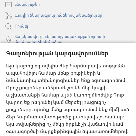
պատուհան)
Տեսանյութեր
Աուդիո նկարագրություններով տեսանյութեր
Որոնել
Տեղեկատվություն առողջապահության ոլորտի
մասնագետների համար
Գաղտնիության կարգավորումներ
Գլոբալ հաղորդակցություն
Օգնություն
Այս կայքից օգտվելիս ձեր հարմարավետությունն
ապահովելու համար մենք քուքիների և
Նվիրատվություններ
նմանատիպ տեխնոլոգիաներ ենք օգտագործում։
(բացվում
է
Որոշ քուքիներ անհրաժեշտ են մեր կայքի
նոր
աշխատանքի համար և չեն կարող մերժվել։ Դուք
Դիտարանի ՕՆԼԱՅՆ ԳՐԱԴԱՐԱՆ
(բացվում
պատուհան)
կարող եք ընդունել կամ մերժել լրացուցիչ
է
®
JW Hub
քուքիները, որոնք մենք օգտագործում ենք միմիայն
նոր
(բացվում
պատուհան)
ձեր հարմարավետությունը բարելավելու համար։
է
®
JW Library
հավելված
նոր
Այս տվյալներից ոչ մեկը երբևէ չի վաճառվի կամ
պատուհան)
օգտագործվի մարքեթինգային նկատառումներով։
Watchtower Library