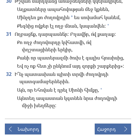
30
Թշվառ մարդկանց առաջնեկները կկերակրվեն,
Աղքատները ապահովության մեջ կքնեն,
Մինչդեռ քո ժողովրդին
ես սովամահ կանեմ,
*
+
Քեզնից ովքեր էլ ողջ մնան, կսպանվեն:
31
Ողբացե՛ք, դարպասնե՛ր: Բղավի՛ր, ո՛վ քաղաք:
Քո ողջ ժողովուրդը կվհատվի, ո՛վ
փղշտացիների երկիր,
Քանի որ պատերազմի ծուխ է գալիս հյուսիսից,
Եվ ոչ ոք հետ չի ընկնում այդ զորքի շարքերից»:
32
Ի՞նչ պատասխան պիտի տրվի ժողովրդի
պատգամաբերներին.
+
Այն, որ Եհովան է դրել Սիոնի հիմքը,
Այնտեղ ապաստան կգտնեն նրա ժողովրդի
միջի խեղճերը:
Նախորդ
Հաջորդ