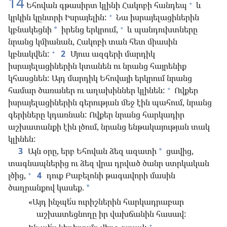
14
+
Եհովան գթասիրտ կլինի Հակոբի հանդեպ
և
+
կրկին կընտրի Իսրայելին:
Նա իսրայելացիներին
+
կբնակեցնի
իրենց երկրում,
և պանդուխտները
*
նրանց կմիանան, Հակոբի տան հետ միասին
+
կբնակվեն:
2
Մյուս ազգերի մարդիկ
իսրայելացիներին կտանեն ու նրանց հայրենիք
կհասցնեն: Այդ մարդիկ Եհովայի երկրում նրանց
+
համար ծառաներ ու աղախիններ կլինեն:
Ովքեր
իսրայելացիներին գերության մեջ էին պահում, նրանց
գերիները կդառնան: Ովքեր նրանց հարկադիր
աշխատանքի էին լծում, նրանց ենթակայության տակ
կլինեն:
3
Այն օրը, երբ Եհովան ձեզ ազատի
ցավից,
*
տագնապներից ու ձեզ վրա դրված ծանր ստրկական
+
լծից,
4
դուք Բաբելոնի թագավորի մասին
ծաղրանքով կասեք.
*
«Այդ ինչպե՜ս ուրիշներին հարկադրաբար
աշխատեցնողը իր վախճանին հասավ:
+