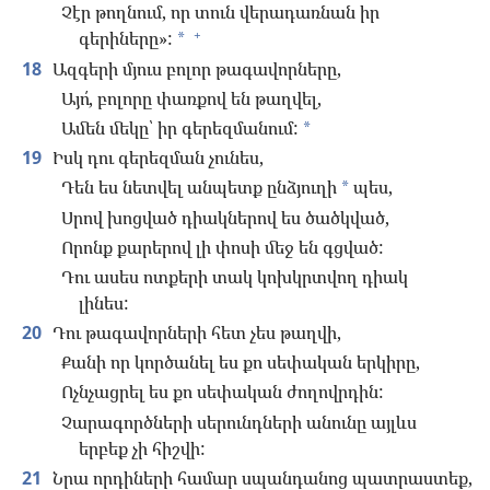
Չէր թողնում, որ տուն վերադառնան իր
+
գերիները»:
*
18
Ազգերի մյուս բոլոր թագավորները,
Այո՛, բոլորը փառքով են թաղվել,
Ամեն մեկը՝ իր գերեզմանում:
*
19
Իսկ դու գերեզման չունես,
Դեն ես նետվել անպետք ընձյուղի
պես,
*
Սրով խոցված դիակներով ես ծածկված,
Որոնք քարերով լի փոսի մեջ են գցված:
Դու ասես ոտքերի տակ կոխկրտվող դիակ
լինես:
20
Դու թագավորների հետ չես թաղվի,
Քանի որ կործանել ես քո սեփական երկիրը,
Ոչնչացրել ես քո սեփական ժողովրդին:
Չարագործների սերունդների անունը այլևս
երբեք չի հիշվի:
21
Նրա որդիների համար սպանդանոց պատրաստեք,