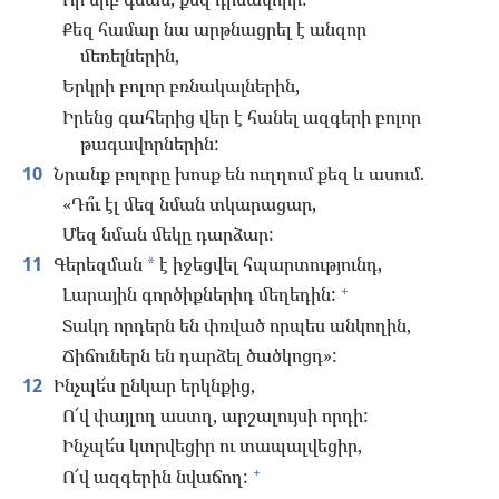
Քեզ համար նա արթնացրել է անզոր
մեռելներին,
Երկրի բոլոր բռնակալներին,
Իրենց գահերից վեր է հանել ազգերի բոլոր
թագավորներին:
10
Նրանք բոլորը խոսք են ուղղում քեզ և ասում.
«Դո՞ւ էլ մեզ նման տկարացար,
Մեզ նման մեկը դարձար:
11
Գերեզման
է իջեցվել հպարտությունդ,
*
+
Լարային գործիքներիդ մեղեդին:
Տակդ որդերն են փռված որպես անկողին,
Ճիճուներն են դարձել ծածկոցդ»:
12
Ինչպե՜ս ընկար երկնքից,
Ո՜վ փայլող աստղ, արշալույսի որդի:
Ինչպե՜ս կտրվեցիր ու տապալվեցիր,
+
Ո՜վ ազգերին նվաճող: