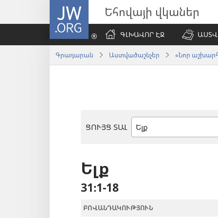
JW.ORG
Եհովայի վկաներ
ԳԼԽԱՎՈՐ ԷՋ
ԱՍՏՎ
Գրադարան
Աստվածաշնչեր
«Նոր աշխարհ»
ՑՈՒՅՑ ՏԱԼ
Աստվածաշնչյան
գիրք
Ելք
31։1-18
ԲՈՎԱՆԴԱԿՈՒԹՅՈՒՆ