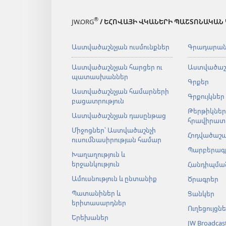
®
JW.ORG
/ ԵՀՈՎԱՅԻ ՎԿԱՆԵՐԻ ՊԱՇՏՈՆԱԿԱՆ
Աստվածաշնչյան ուսմունքներ
Գրադարա
Աստվածաշնչյան հարցեր ու
Աստվածաշ
պատասխաններ
Գրքեր
Աստվածաշնչյան համարների
Գրքույկներ
բացատրություն
Թերթիկներ
Աստվածաշնչյան դասընթաց
հրավիրատ
Միջոցներ՝ Աստվածաշնչի
Հոդվածաշ
ուսումնասիրության համար
Պարբերագ
Խաղաղություն և
երջանկություն
Հանդիպման
Ամուսնություն և ընտանիք
Ծրագրեր
Պատանիներ և
Ցանկեր
երիտասարդներ
Ուղեցույցն
Երեխաներ
JW Broadcas