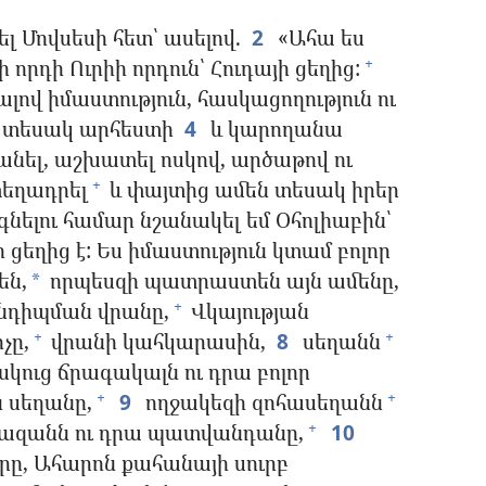
 Մովսեսի հետ՝ ասելով.
2
«Ահա ես
ի որդի Ուրիի որդուն՝ Հուդայի ցեղից:
+
ալով իմաստություն, հասկացողություն ու
ն տեսակ արհեստի
4
և կարողանա
նել, աշխատել ոսկով, արծաթով ու
տեղադրել
և փայտից ամեն տեսակ իրեր
+
գնելու համար նշանակել եմ Օհոլիաբին՝
 ցեղից է: Ես իմաստություն կտամ բոլոր
են,
որպեսզի պատրաստեն այն ամենը,
*
դիպման վրանը,
Վկայության
+
չը,
վրանի կահկարասին,
8
սեղանն
+
+
ոսկուց ճրագակալն ու դրա բոլոր
 սեղանը,
9
ողջակեզի զոհասեղանն
+
+
ավազանն ու դրա պատվանդանը,
10
+
րը, Ահարոն քահանայի սուրբ