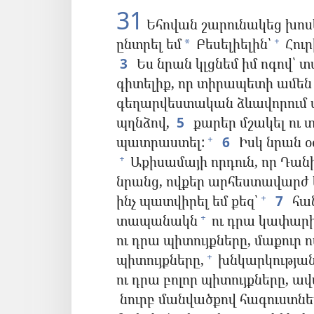
31
Եհովան շարունակեց խոսել
ընտրել եմ
Բեսելիելին՝
Հուր
+
*
3
Ես նրան կլցնեմ իմ ոգով՝ տ
գիտելիք, որ տիրապետի ամե
գեղարվեստական ձևավորում ա
պղնձով,
5
քարեր մշակել ու 
պատրաստել:
6
Իսկ նրան օ
+
Աքիսամայի որդուն, որ Դանի
+
նրանց, ովքեր արհեստավարժ 
ինչ պատվիրել եմ քեզ՝
7
հան
+
տապանակն
ու դրա կափարի
+
ու դրա պիտույքները, մաքուր 
պիտույքները,
խնկարկության
+
ու դրա բոլոր պիտույքները, 
նուրբ մանվածքով հագուստնե