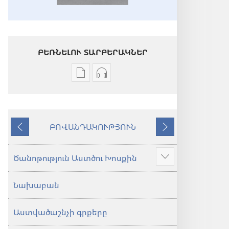
ԲԵՌՆԵԼՈՒ ՏԱՐԲԵՐԱԿՆԵՐ
Թվային
Աուդիոձայնագրությունները
հրատարակությունները
բեռնելու
բեռնելու
տարբերակներ
տարբերակներ
Աստվածաշունչ.
ԲՈՎԱՆԴԱԿՈՒԹՅՈՒՆ
Աստվածաշունչ.
«Նոր
Նախորդ
Հաջորդ
«Նոր
աշխարհ»
աշխարհ»
թարգմանություն
Ծանոթություն Աստծու Խոսքին
Ցույց
թարգմանություն
(2024)
տալ
(2024)
Նախաբան
ավելին
Աստվածաշնչի գրքերը