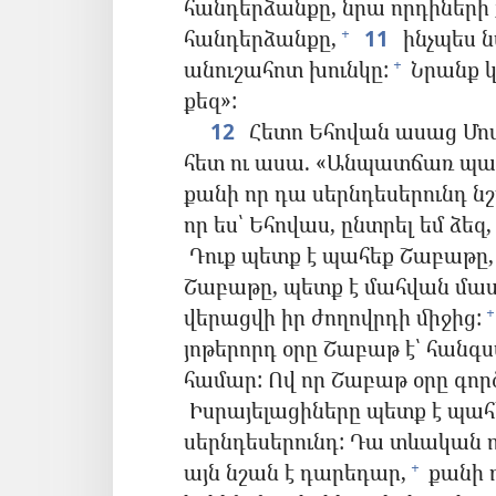
հանդերձանքը, նրա որդիներ
հանդերձանքը,
11
ինչպես ն
+
անուշահոտ խունկը:
Նրանք կ
+
քեզ»:
12
Հետո Եհովան ասաց Մով
հետ ու ասա. «Անպատճառ պահ
քանի որ դա սերնդեսերունդ նշա
որ ես՝ Եհովաս, ընտրել եմ ձեզ,
Դուք պետք է պահեք Շաբաթը, ո
Շաբաթը, պետք է մահվան մատն
վերացվի իր ժողովրդի միջից:
+
յոթերորդ օրը Շաբաթ է՝ հանգս
համար: Ով որ Շաբաթ օրը գոր
Իսրայելացիները պետք է պահ
սերնդեսերունդ: Դա տևական ո
այն նշան է դարեդար,
քանի ո
+