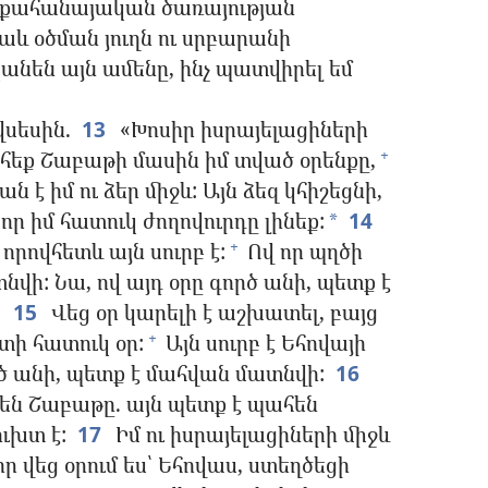
ի քահանայական ծառայության
աև օծման յուղն ու սրբարանի
անեն այն ամենը, ինչ պատվիրել եմ
սեսին.
13
«Խոսիր իսրայելացիների
եք Շաբաթի մասին իմ տված օրենքը,
+
ն է իմ ու ձեր միջև: Այն ձեզ կհիշեցնի,
 որ իմ հատուկ ժողովուրդը լինեք:
14
*
րովհետև այն սուրբ է:
Ով որ պղծի
+
վի: Նա, ով այդ օրը գործ անի, պետք է
15
Վեց օր կարելի է աշխատել, բայց
տի հատուկ օր:
Այն սուրբ է Եհովայի
+
ծ անի, պետք է մահվան մատնվի:
16
են Շաբաթը. այն պետք է պահեն
ւխտ է:
17
Իմ ու իսրայելացիների միջև
ր վեց օրում ես՝ Եհովաս, ստեղծեցի