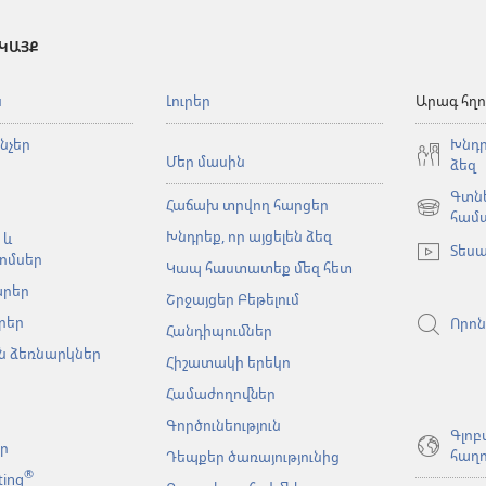
 ԿԱՅՔ
ն
Լուրեր
Արագ հղո
նչեր
Խնդր
Մեր մասին
ձեզ
Գտնե
Հաճախ տրվող հարցեր
(բացվում
համ
Խնդրեք, որ այցելեն ձեզ
է
 և
Տեսա
նոր
ոմսեր
Կապ հաստատեք մեզ հետ
պատուհա
արեր
Շրջայցեր Բեթելում
րեր
Որոն
Հանդիպումներ
 ձեռնարկներ
Հիշատակի երեկո
Համաժողովներ
Գործունեություն
Գլոբ
եր
հաղո
Դեպքեր ծառայությունից
®
ting