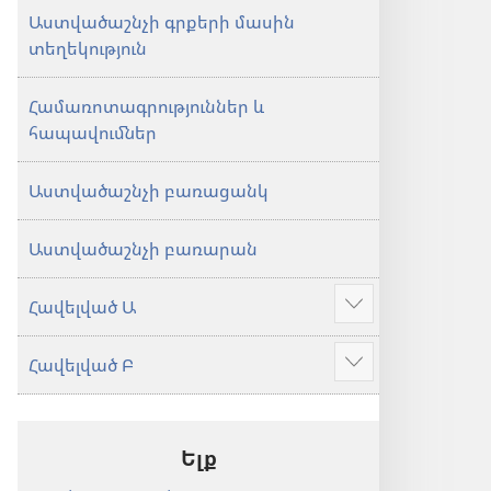
Աստվածաշնչի գրքերի մասին
տեղեկություն
Համառոտագրություններ և
հապավումներ
Աստվածաշնչի բառացանկ
Աստվածաշնչի բառարան
Հավելված Ա
Ցույց
տալ
Հավելված Բ
ավելին
Ցույց
տալ
ավելին
Ելք