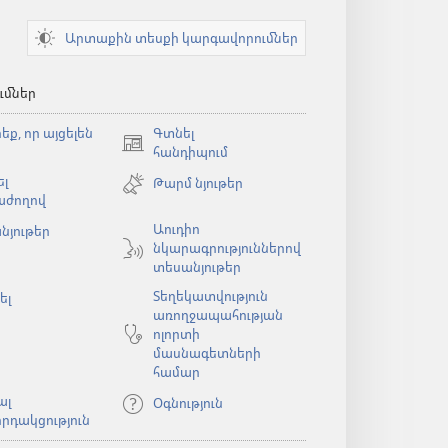
Արտաքին տեսքի կարգավորումներ
ւմներ
եք, որ այցելեն
Գտնել
(բացվում
հանդիպում
է
լ
Թարմ նյութեր
նոր
աժողով
պատուհան)
Աուդիո
նյութեր
նկարագրություններով
ն)
տեսանյութեր
Տեղեկատվություն
ել
առողջապահության
ոլորտի
մասնագետների
համար
ալ
Օգնություն
րդակցություն