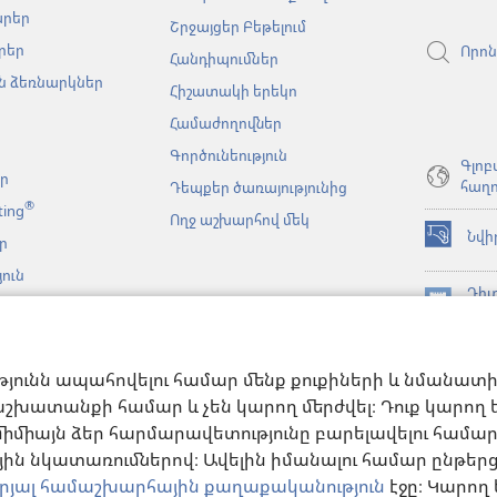
պատուհա
արեր
Շրջայցեր Բեթելում
րեր
Որոն
Հանդիպումներ
 ձեռնարկներ
Հիշատակի երեկո
Համաժողովներ
Գործունեություն
Գլոբ
եր
հաղո
Դեպքեր ծառայությունից
®
ting
Ողջ աշխարհով մեկ
Նվի
ր
(բացվում
է
ուն
նոր
Դիտ
նչյան
պատուհա
(բացվում
ԳՐ
կայացումներ
է
JW L
նոր
նչի
հավ
պատուհա
թյունն ապահովելու համար մենք քուքիների և նմանատ
անացված
թյուններ
շխատանքի համար և չեն կարող մերժվել։ Դուք կարող եք
միմիայն ձեր հարմարավետությունը բարելավելու համար։ 
ն նկատառումներով։ Ավելին իմանալու համար ընթեր
րյալ համաշխարհային քաղաքականություն
էջը։ Կարո