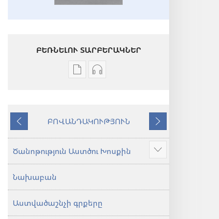
ԲԵՌՆԵԼՈՒ ՏԱՐԲԵՐԱԿՆԵՐ
Թվային
Աուդիոձայնագրությունները
հրատարակությունները
բեռնելու
բեռնելու
տարբերակներ
տարբերակներ
Աստվածաշունչ.
ԲՈՎԱՆԴԱԿՈՒԹՅՈՒՆ
Աստվածաշունչ.
«Նոր
Նախորդ
Հաջորդ
«Նոր
աշխարհ»
աշխարհ»
թարգմանություն
Ծանոթություն Աստծու Խոսքին
Ցույց
թարգմանություն
(2024)
տալ
(2024)
Նախաբան
ավելին
Աստվածաշնչի գրքերը