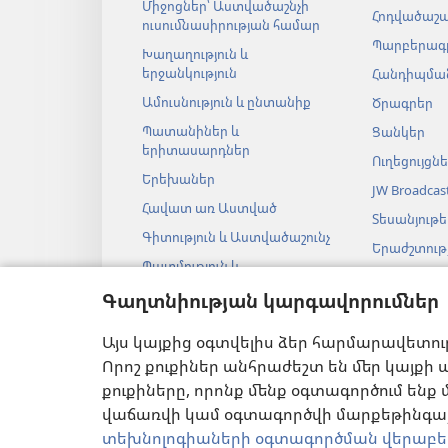
Միջոցներ՝ Աստվածաշնչի
Հոդվածաշ
ուսումնասիրության համար
Պարբերագ
Խաղաղություն և
երջանկություն
Հանդիպման
Ամուսնություն և ընտանիք
Ծրագրեր
Պատանիներ և
Ցանկեր
երիտասարդներ
Ուղեցույցն
Երեխաներ
JW Broadcas
Հավատ առ Աստված
Տեսանյութե
Գիտություն և Աստվածաշունչ
Երաժշտությ
Պատմություն և
Աստվածաշ
Աստվածաշունչ
աուդիոներ
Գաղտնիության կարգավորումներ
Աստվածաշ
Այս կայքից օգտվելիս ձեր հարմարավետու
թատերակ
ընթերցանու
Որոշ քուքիներ անհրաժեշտ են մեր կայքի ա
քուքիները, որոնք մենք օգտագործում ենք 
վաճառվի կամ օգտագործվի մարքեթինգայի
տեխնոլոգիաների օգտագործման վերաբե