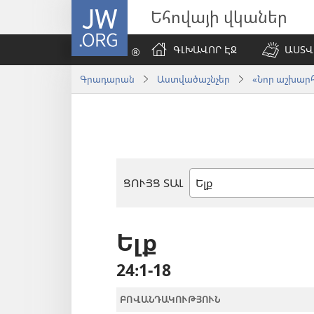
JW.ORG
Եհովայի վկաներ
ԳԼԽԱՎՈՐ ԷՋ
ԱՍՏՎ
Գրադարան
Աստվածաշնչեր
«Նոր աշխարհ»
ՑՈՒՅՑ ՏԱԼ
Աստվածաշնչյան
գիրք
Ելք
24։1-18
ԲՈՎԱՆԴԱԿՈՒԹՅՈՒՆ