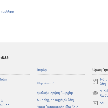
ունքները
 ԿԱՅՔ
ն
Լուրեր
Արագ հղո
նչեր
Խնդր
Մեր մասին
ձեզ
Գտնե
Հաճախ տրվող հարցեր
(բացվում
համ
Խնդրեք, որ այցելեն ձեզ
է
 և
Տեսա
նոր
ոմսեր
Կապ հաստատեք մեզ հետ