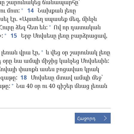
եսը շարունակեց ճանապարհը՝
ւ մոտ:
14
Նախքան լեռը
+
ել էր. «Այստեղ սպասեք մեզ, մինչև
ուրը ձեզ հետ են:
Ով որ դատական
+
:
15
Երբ Մովսեսը լեռը բարձրացավ,
+
լեռան վրա էր,
և վեց օր շարունակ լեռը
+
 օրը նա ամպի միջից կանչեց Մովսեսին:
հովայի փառքն ասես բոցավառ կրակ
ագաթը:
18
Մովսեսը մտավ ամպի մեջ՝
աթը:
Նա 40 օր ու 40 գիշեր մնաց լեռան
+
Հաջորդ