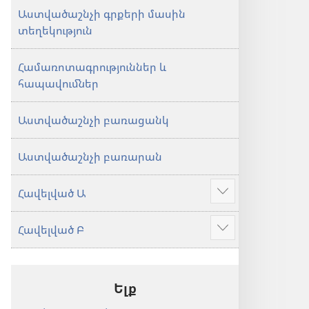
Աստվածաշնչի գրքերի մասին
տեղեկություն
Համառոտագրություններ և
հապավումներ
Աստվածաշնչի բառացանկ
Աստվածաշնչի բառարան
Հավելված Ա
Ցույց
տալ
Հավելված Բ
ավելին
Ցույց
տալ
ավելին
Ելք