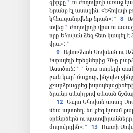
գիրքը
ու ժողովրդի առաջ կա
*
Նրանք էլ ասացին. «Եհովայի բ
կհնազանդվենք նրան»:
8
Ապ
+
տվեց
ժողովրդի վրա ու ասաց.
+
որը Եհովան ձեզ հետ կապել է 
վրա»:
+
9
Այնուհետև Մովսեսն ու Ա
Իսրայելի երեցներից 70-ը բա
Աստծուն:
Նրա ոտքերի տակ
+
*
բան կար՝ մաքուր, ինչպես ջինջ
չբարձրացրեց իսրայելացիներ
նրանք տեսիլքով տեսան ճշմար
12
Ապա Եհովան ասաց Մովս
մնա այստեղ. ես քեզ կտամ ք
օրենքներն ու պատվիրանները,
ժողովրդին»:
13
Ուստի Մովս
+