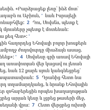
սին. «Բարձրացեք լեռը՝ ինձ մոտ՝
Նադաբն ու Աբիուն,
նաև Իսրայելի
+
խոնարհվեք:
2
Դու, Մովսե՛ս, պետք է
կ մյուսները չպետք է մոտենան:
ա քեզ հետ»:
+
դին հաղորդեց Եհովայի բոլոր խոսքերն
ամբողջ ժողովուրդը միաձայն ասաց.
նենք»:
4
Մովսեսը գրի առավ Եհովայի
+
աղ առավոտյան վեր կացավ ու լեռան
ց, նաև 12 քարե սյուն կանգնեցրեց՝
համապատասխան:
5
Դրանից հետո նա
րդ տղամարդկանց, և նրանք Եհովային
լեր զոհաբերեցին որպես խաղաղության
եց արյան կեսը և լցրեց թասերի մեջ,
ասեղանի վրա:
7
Հետո վերցրեց ուխտի