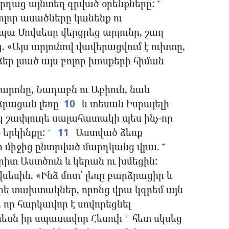
րդաց այնտեղ գրված օրենքները:
+
ոլոր ասածները կանենք ու
ա Մովսեսը վերցրեց արյունը, շաղ
 «Այս արյունով վավերացվում է ուխտը,
ձեր լսած այս բոլոր խոսքերի հիման
հարոնը, Նադաբն ու Աբիուն, նաև
րձրացան լեռը
10
և տեսան Իսրայելի
 շափյուղե սալահատակի պես ինչ-որ
 երկինքը:
11
Աստված ձեռք
+
ի միջից ընտրված մարդկանց վրա.
+
իտ Աստծուն և կերան ու խմեցին:
եսին. «Ինձ մոտ՝ լեռը բարձրացիր և
արե տախտակներ, որոնց վրա կգրեմ այն
 որ հարկավոր է սովորեցնել
եսն իր սպասավոր Հեսուի
հետ սկսեց
+