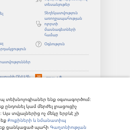
ն)
տեսանյութեր
Տեղեկատվություն
ել
առողջապահության
ոլորտի
մասնագետների
համար
ալ
Օգնություն
րդակցություն
րատվություններ
արանի ՕՆԼԱՅՆ
®
JW Hub
(բացվում
ն)
ԱԴԱՐԱՆ
է
®
ibrary
նոր
Watchtower Library
ելված
պատուհան)
ն)
իպ տեխնոլոգիաներ ենք օգտագործում։
 ընդունել կամ մերժել լրացուցիչ
Այս տվյալներից ոչ մեկը երբևէ չի
ցեք
Քուքիների և նմանատիպ
ղ եք ցանկացած պահի
Գաղտնիության