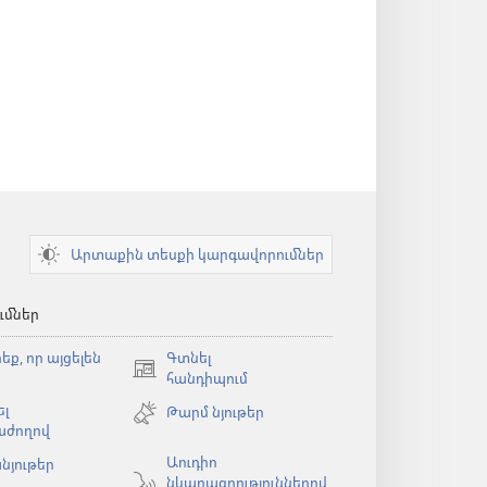
Արտաքին տեսքի կարգավորումներ
ւմներ
եք, որ այցելեն
Գտնել
(բացվում
հանդիպում
է
լ
Թարմ նյութեր
նոր
աժողով
պատուհան)
Աուդիո
նյութեր
նկարագրություններով