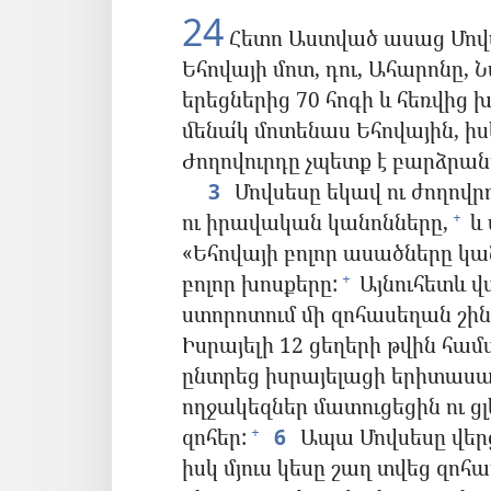
24
Հետո Աստված ասաց Մովսե
Եհովայի մոտ, դու, Ահարոնը, 
երեցներից 70 հոգի և հեռվից 
մենա՛կ մոտենաս Եհովային, իս
Ժողովուրդը չպետք է բարձրան
3
Մովսեսը եկավ ու ժողովր
ու իրավական կանոնները,
և 
+
«Եհովայի բոլոր ասածները կա
բոլոր խոսքերը:
Այնուհետև վ
+
ստորոտում մի զոհասեղան շինե
Իսրայելի 12 ցեղերի թվին 
ընտրեց իսրայելացի երիտասա
ողջակեզներ մատուցեցին ու ց
զոհեր:
6
Ապա Մովսեսը վերցր
+
իսկ մյուս կեսը շաղ տվեց զոհ