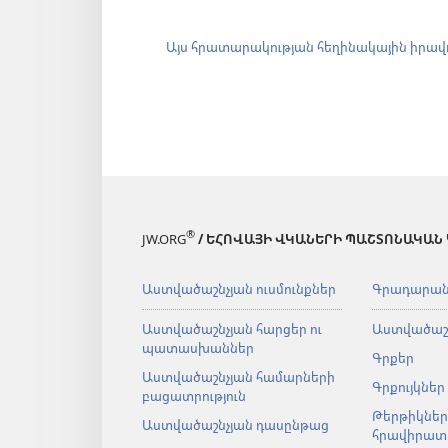
Այս հրատարակության հեղինակային իրավ
®
JW.ORG
/ ԵՀՈՎԱՅԻ ՎԿԱՆԵՐԻ ՊԱՇՏՈՆԱԿԱՆ
Աստվածաշնչյան ուսմունքներ
Գրադարա
Աստվածաշնչյան հարցեր ու
Աստվածաշ
պատասխաններ
Գրքեր
Աստվածաշնչյան համարների
Գրքույկներ
բացատրություն
Թերթիկներ
Աստվածաշնչյան դասընթաց
հրավիրատ