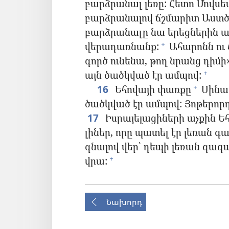
բարձրանալ լեռը: Հետո Մովս
բարձրանալով ճշմարիտ Աստծո
բարձրանալը նա երեցներին աս
վերադառնանք:
Ահարոնն ու Հ
+
գործ ունենա, թող նրանց դիմի»
այն ծածկված էր ամպով:
+
16
Եհովայի փառքը
Սինա 
+
ծածկված էր ամպով: Յոթերորդ
17
Իսրայելացիների աչքին Ե
լիներ, որը պատել էր լեռան գ
գնալով վեր՝ դեպի լեռան գագ
վրա:
+
Նախորդ