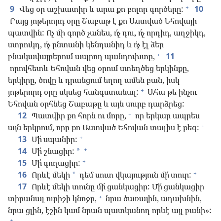
+
9
Վեց օր աշխատիր և արա քո բոլոր գործերը:
10
Բայց յոթերորդ օրը Շաբաթ է քո Աստված Եհովայի
պատվին: Ոչ մի գործ չանես, ո՛չ դու, ո՛չ որդիդ, աղջիկդ,
ստրուկդ, ո՛չ ընտանի կենդանիդ և ո՛չ էլ ձեր
+
բնակավայրերում ապրող պանդուխտը,
11
որովհետև Եհովան վեց օրում ստեղծեց երկինքը,
երկիրը, ծովը և դրանցում եղող ամեն բան, իսկ
+
յոթերորդ օրը սկսեց հանգստանալ:
Ահա թե ինչու
Եհովան օրհնեց Շաբաթը և այն սուրբ դարձրեց:
+
12
Պատվիր քո հորն ու մորը,
որ երկար ապրես
+
այն երկրում, որը քո Աստված Եհովան տալիս է քեզ:
+
13
Մի՛ սպանիր:
+
14
Մի՛ շնացիր:
*
+
15
Մի՛ գողացիր:
+
16
Որևէ մեկի
դեմ սուտ վկայություն մի՛ տուր:
*
17
Որևէ մեկի տունը մի՛ ցանկացիր: Մի՛ ցանկացիր
+
տիրանալ ուրիշի կնոջը,
նրա ծառային, աղախնին,
նրա ցլին, էշին կամ նրան պատկանող որևէ այլ բանի»:
+