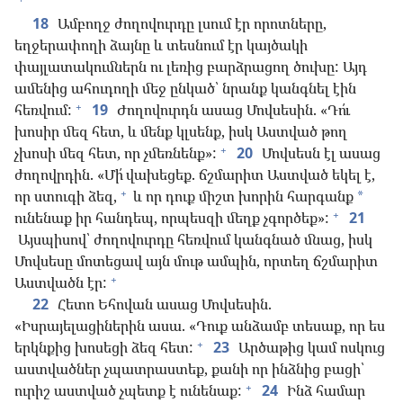
18
Ամբողջ ժողովուրդը լսում էր որոտները,
եղջերափողի ձայնը և տեսնում էր կայծակի
փայլատակումներն ու լեռից բարձրացող ծուխը: Այդ
ամենից ահուդողի մեջ ընկած՝ նրանք կանգնել էին
+
հեռվում:
19
Ժողովուրդն ասաց Մովսեսին. «Դո՛ւ
խոսիր մեզ հետ, և մենք կլսենք, իսկ Աստված թող
+
չխոսի մեզ հետ, որ չմեռնենք»:
20
Մովսեսն էլ ասաց
ժողովրդին. «Մի՛ վախեցեք. ճշմարիտ Աստված եկել է,
+
որ ստուգի ձեզ,
և որ դուք միշտ խորին հարգանք
*
+
ունենաք իր հանդեպ, որպեսզի մեղք չգործեք»:
21
Այսպիսով՝ ժողովուրդը հեռվում կանգնած մնաց, իսկ
Մովսեսը մոտեցավ այն մութ ամպին, որտեղ ճշմարիտ
+
Աստվածն էր:
22
Հետո Եհովան ասաց Մովսեսին.
«Իսրայելացիներին ասա. «Դուք անձամբ տեսաք, որ ես
+
երկնքից խոսեցի ձեզ հետ:
23
Արծաթից կամ ոսկուց
աստվածներ չպատրաստեք, քանի որ ինձնից բացի՝
+
ուրիշ աստված չպետք է ունենաք:
24
Ինձ համար