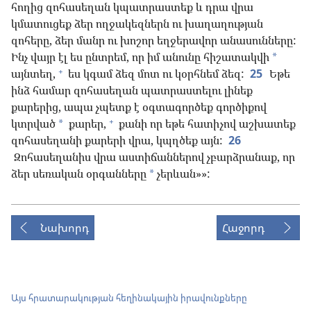
հողից զոհասեղան կպատրաստեք և դրա վրա
կմատուցեք ձեր ողջակեզներն ու խաղաղության
զոհերը, ձեր մանր ու խոշոր եղջերավոր անասունները:
Ինչ վայր էլ ես ընտրեմ, որ իմ անունը հիշատակվի
*
+
այնտեղ,
ես կգամ ձեզ մոտ ու կօրհնեմ ձեզ:
25
Եթե
ինձ համար զոհասեղան պատրաստելու լինեք
քարերից, ապա չպետք է օգտագործեք գործիքով
+
կտրված
քարեր,
քանի որ եթե հատիչով աշխատեք
*
զոհասեղանի քարերի վրա, կպղծեք այն:
26
Զոհասեղանիս վրա աստիճաններով չբարձրանաք, որ
ձեր սեռական օրգանները
չերևան»»:
*
Նախորդ
Հաջորդ
Այս հրատարակության հեղինակային իրավունքները