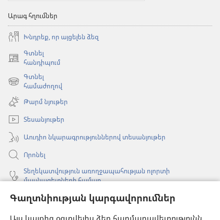
Արագ հղումներ
Խնդրեք, որ այցելեն ձեզ
Գտնել
(բացվում
հանդիպում
է
Գտնել
նոր
(բացվում
համաժողով
պատուհան)
է
Թարմ նյութեր
նոր
պատուհան)
Տեսանյութեր
Աուդիո նկարագրություններով տեսանյութեր
Որոնել
Տեղեկատվություն առողջապահության ոլորտի
մասնագետների համար
Գաղտնիության կարգավորումներ
Գլոբալ հաղորդակցություն
Օգնություն
Այս կայքից օգտվելիս ձեր հարմարավետությունն