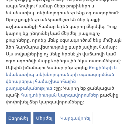
ապահովելու համար մենք քուքիների և
Նվիրատվություններ
նմանատիպ տեխնոլոգիաներ ենք օգտագործում։
(բացվում
է
Որոշ քուքիներ անհրաժեշտ են մեր կայքի
նոր
աշխատանքի համար և չեն կարող մերժվել։ Դուք
Դիտարանի ՕՆԼԱՅՆ ԳՐԱԴԱՐԱՆ
(բացվում
պատուհան)
կարող եք ընդունել կամ մերժել լրացուցիչ
է
®
JW Hub
քուքիները, որոնք մենք օգտագործում ենք միմիայն
նոր
(բացվում
պատուհան)
ձեր հարմարավետությունը բարելավելու համար։
է
®
JW Library
հավելված
նոր
Այս տվյալներից ոչ մեկը երբևէ չի վաճառվի կամ
պատուհան)
օգտագործվի մարքեթինգային նկատառումներով։
Watchtower Library
Ավելին իմանալու համար ընթերցեք
Քուքիների և
նմանատիպ տեխնոլոգիաների օգտագործման
վերաբերյալ համաշխարհային
քաղաքականություն
էջը։ Կարող եք ցանկացած
պահի
Գաղտնիության կարգավորումներ
բաժնից
Copyright
© 2026 Watch Tower Bible and Tract Society of Pennsylvania.
ՕԳՏԱԳՈՐԾՄԱՆ ՊԱՅՄԱՆՆԵՐ
|
ԳԱՂՏՆԻՈՒԹՅԱՆ
փոփոխել ձեր կարգավորումները։
S
ՔԱՂԱՔԱԿԱՆՈՒԹՅՈՒՆ
|
ԳԱՂՏՆԻՈՒԹՅԱՆ ԿԱՐԳԱՎՈՐՈՒՄՆԵՐ
Ta
Ընդունել
Մերժել
Կարգավորել
of
Co