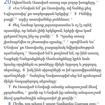
20
+
Այնուհետև Աստված ասաց այս բոլոր խոսքերը.
2
«Ես Եհովան եմ՝ քո Աստվածը, ով հանեց քեզ
+
Եգիպտոսից՝ քո ստրկության երկրից:
3
Ինձնից
+
բացի՝
ուրիշ աստվածներ չունենաս:
*
4
Քեզ համար կուռք չպատրաստես և ոչ էլ որևէ
պատկեր, որ նման լինի երկնքում, երկրի վրա կամ
+
ջրերում եղող ինչ-որ բանի:
5
Դրանց առաջ
+
չխոնարհվես ու չծառայես դրանց,
որովհետև ես՝
*
Եհովաս՝ քո Աստվածը, բացարձակ նվիրվածություն
+
պահանջող
Աստված եմ և թողնում եմ, որ ինձ ատող
հայրերի հանցանքների հետևանքները կրեն նաև
նրանց որդիներն ու թոռները մինչև երրորդ և չորրորդ
սերունդը,
6
իսկ ինձ սիրողների ու իմ պատվիրանները
+
պահողների
հանդեպ հավատարիմ սեր եմ դրսևորում
մինչև հազարերորդ սերունդը:
7
Քո Աստված Եհովայի անունը անպատշաճ ձևով
+
չգործածես,
քանի որ Եհովան իր անունը անպատշաճ
+
ձևով գործածողին անպատիժ չի թողնի:
+
8
Հիշի՛ր, դու պետք է սուրբ համարես Շաբաթ օրը: