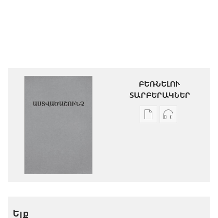
ԲԵՌՆԵԼՈՒ
ՏԱՐԲԵՐԱԿՆԵՐ
Թվային
Աուդիոձայն
հրատարակությու
բեռնելու
բեռնելու
տարբերակն
տարբերակներ
Աստվածաշու
Աստվածաշունչ.
«Նոր
«Նոր
աշխարհ»
աշխարհ»
թարգմանութ
թարգմանություն
(2024)
Ելք
(2024)