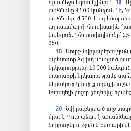
դրա մեջտեղում կլինի:
16
Սր
+
սահմանը 4 500 կանգուն
է, հ
*
սահմանը՝ 4 500, և արևմտյան 
արոտավայրի հյուսիսային հատ
կանգուն,
հարավայինինը՝ 250
*
250:
18
Սուրբ նվիրաբերության
արևմուտք ձգվող մնացած տար
երկարությունը 10 000 կանգո
տարածքի երկարությամբ սահմ
կերակուր կլինի քաղաքի աշխ
Իսրայելի բոլոր ցեղերից նրա
+
20
Նվիրաբերված ողջ տարած
վրա է: Դուք պետք է առանձնա
նվիրաբերության և քաղաքի ս