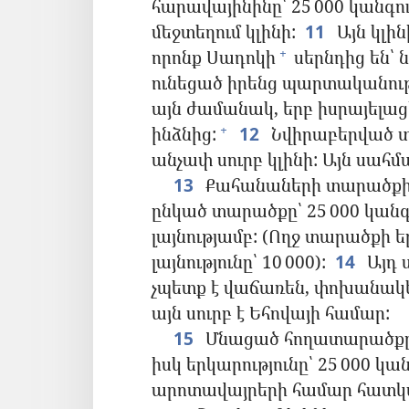
հարավայինինը՝ 25 000 կանգո
մեջտեղում կլինի:
11
Այն կլի
որոնք Սադոկի
սերնդից են՝ 
+
ունեցած իրենց պարտականությ
այն ժամանակ, երբ իսրայելաց
ինձնից:
12
Նվիրաբերված տ
+
անչափ սուրբ կլինի: Այն սահ
13
Քահանաների տարածքի 
ընկած տարածքը՝ 25 000 կանգո
լայնությամբ: (Ողջ տարածքի եր
լայնությունը՝ 10 000):
14
Այդ 
չպետք է վաճառեն, փոխանակե
այն սուրբ է Եհովայի համար:
15
Մնացած հողատարածքը, ո
իսկ երկարությունը՝ 25 000 կ
արոտավայրերի համար հատկ