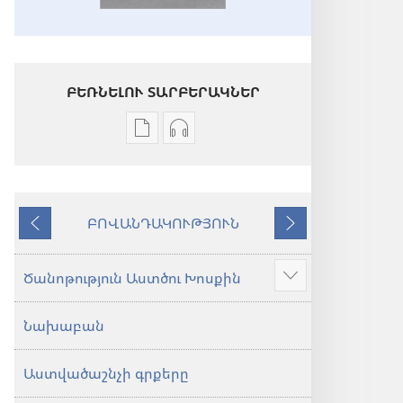
ԲԵՌՆԵԼՈՒ ՏԱՐԲԵՐԱԿՆԵՐ
Թվային
Աուդիոձայնագրությունները
հրատարակությունները
բեռնելու
բեռնելու
տարբերակներ
տարբերակներ
Աստվածաշունչ.
ԲՈՎԱՆԴԱԿՈՒԹՅՈՒՆ
Աստվածաշունչ.
«Նոր
Նախորդ
Հաջորդ
«Նոր
աշխարհ»
աշխարհ»
թարգմանություն
Ծանոթություն Աստծու Խոսքին
Ցույց
թարգմանություն
(2024)
տալ
(2024)
Նախաբան
ավելին
Աստվածաշնչի գրքերը