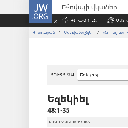
JW.ORG
Եհովայի վկաներ
ԳԼԽԱՎՈՐ ԷՋ
ԱՍՏՎ
Գրադարան
Աստվածաշնչեր
«Նոր աշխարհ»
ՑՈՒՅՑ ՏԱԼ
Աստվածաշնչյան
գիրք
Եզեկիել
48։1-35
ԲՈՎԱՆԴԱԿՈՒԹՅՈՒՆ