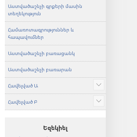
Աստվածաշնչի գրքերի մասին
տեղեկություն
Համառոտագրություններ և
հապավումներ
Աստվածաշնչի բառացանկ
Աստվածաշնչի բառարան
Հավելված Ա
Ցույց
տալ
Հավելված Բ
ավելին
Ցույց
տալ
ավելին
Եզեկիել