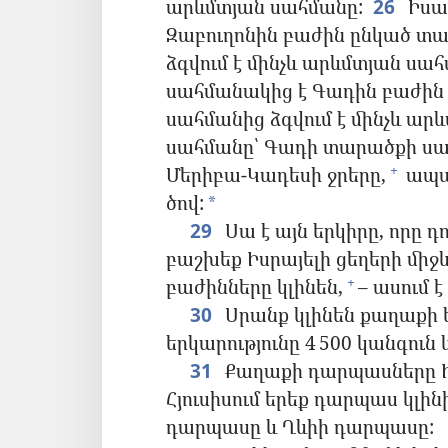
արևմտյան սահմանը:
26
Իսա
Զաբուղոնին բաժին ընկած տա
ձգվում է մինչև արևմտյան սահ
սահմանակից է Գադին բաժին
սահմանից ձգվում է մինչև ար
սահմանը՝ Գադի տարածքի ս
Մերիբա-Կադեսի ջրերը,
ապա
+
ծով:
*
29
Սա է այն երկիրը, որը դ
բաշխեք Իսրայելի ցեղերի միջև
բաժինները կլինեն,
– ասում 
+
30
Սրանք կլինեն քաղաքի ե
երկարությունը 4 500 կանգուն կ
31
Քաղաքի դարպասները Իսր
Հյուսիսում երեք դարպաս կլին
դարպասը և Ղևիի դարպասը: