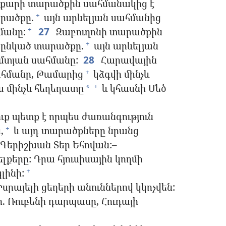
քարի տարածքին սահմանակից է
րածքը.
այն արևելյան սահմանից
+
մանը:
27
Զաբուղոնի տարածքին
+
 ընկած տարածքը.
այն արևելյան
+
ևմտյան սահմանը:
28
Հարավային
ահմանը, Թամարից
կձգվի մինչև
+
 մինչև հեղեղատը
և կհասնի Մեծ
+
*
ուք պետք է որպես ժառանգություն
,
և այդ տարածքները նրանց
+
է Գերիշխան Տեր Եհովան:–
լքերը: Դրա հյուսիսային կողմի
լինի:
+
այելի ցեղերի անուններով կկոչվեն:
ի. Ռուբենի դարպասը, Հուդայի