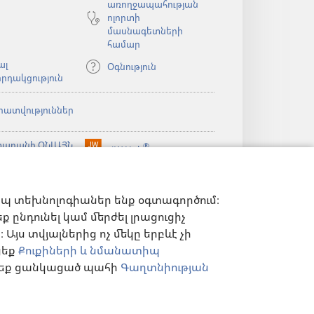
առողջապահության
ոլորտի
մասնագետների
համար
ալ
Օգնություն
րդակցություն
րատվություններ
արանի ՕՆԼԱՅՆ
®
JW Hub
(բացվում
ն)
ԱԴԱՐԱՆ
է
®
ibrary
նոր
Watchtower Library
ելված
պատուհան)
ն)
իպ տեխնոլոգիաներ ենք օգտագործում։
 ընդունել կամ մերժել լրացուցիչ
Այս տվյալներից ոչ մեկը երբևէ չի
ցեք
Քուքիների և նմանատիպ
ղ եք ցանկացած պահի
Գաղտնիության
Ն ԿԱՐԳԱՎՈՐՈՒՄՆԵՐ