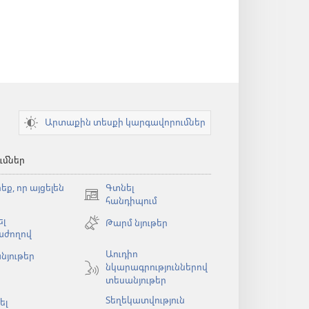
Արտաքին տեսքի կարգավորումներ
ւմներ
եք, որ այցելեն
Գտնել
(բացվում
հանդիպում
է
լ
Թարմ նյութեր
նոր
աժողով
պատուհան)
Աուդիո
նյութեր
նկարագրություններով
ն)
տեսանյութեր
Տեղեկատվություն
ել