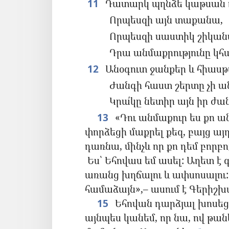
11
Դատարկ պղնձե կաթսան դ
Որպեսզի այն տաքանա,
Որպեսզի սաստիկ շիկան
Դրա անմաքրությունը կհա
12
Անօգուտ ջանքեր և հիասթա
Ժանգի հաստ շերտը չի ան
Կրա՛կը նետիր այն իր ժա
13
«Դու անմաքուր ես քո 
փորձեցի մաքրել քեզ, բայց այդ
դառնա, մինչև որ քո դեմ բորբ
Ես՝ Եհովաս եմ ասել: Աղետ է գ
առանց խղճալու և ափսոսալու:
համաձայն»,– ասում է Գերիշխ
15
Եհովան դարձյալ խոսեց 
այնպես կանեմ, որ նա, ով թա