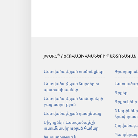
®
JW.ORG
/ ԵՀՈՎԱՅԻ ՎԿԱՆԵՐԻ ՊԱՇՏՈՆԱԿԱՆ
Աստվածաշնչյան ուսմունքներ
Գրադարա
Աստվածաշնչյան հարցեր ու
Աստվածաշ
պատասխաններ
Գրքեր
Աստվածաշնչյան համարների
Գրքույկներ
բացատրություն
Թերթիկներ
Աստվածաշնչյան դասընթաց
հրավիրատ
Միջոցներ՝ Աստվածաշնչի
Հոդվածաշ
ուսումնասիրության համար
Պարբերագ
Խաղաղություն և