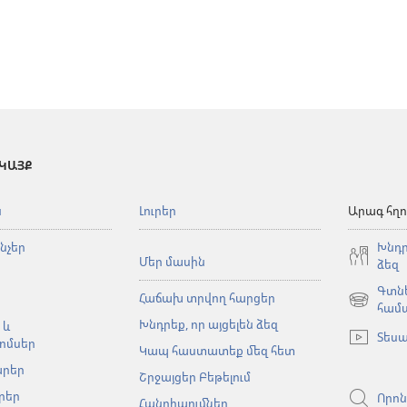
 ԿԱՅՔ
ն
Լուրեր
Արագ հղո
նչեր
Խնդր
Մեր մասին
ձեզ
Գտնե
Հաճախ տրվող հարցեր
(բացվում
համ
Խնդրեք, որ այցելեն ձեզ
է
 և
Տեսա
նոր
ոմսեր
Կապ հաստատեք մեզ հետ
պատուհա
արեր
Շրջայցեր Բեթելում
րեր
Որոն
Հանդիպումներ