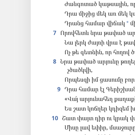
Ժանգոտած կաթսային, որ
Դրա միջից մեկ առ մեկ կ
Դրանց համար վիճակ
մի
*
7
Որովհետև նրա թափած արյո
Նա լերկ ժայռի վրա է թափ
Ոչ թե գետնին, որ հողով 
8
Նրա թափած արյունը թողել 
չծածկվի,
Որպեսզի իմ ցասումը բոր
9
Դրա համար էլ Գերիշխան 
«Վա՜յ արյունահեղ քաղաք
Ես շատ կոճղեր կդիզեմ 
10
Շատ փայտ դիր ու կրակ վ
Միսը լավ եփիր, մսաջուր