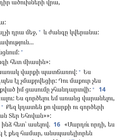
իր ածուխների վրա,
ա:
լչի դրա մեջ,
և ժանգը կվերանա:
+
փություն...
ցնում:
+
նգի հետ միասին»:
անառակ վարքի պատճառով:
Ես
+
պես էլ չմաքրվեցիր: Դու մաքուր չես
ոքված իմ ցասումը չհանդարտվի:
14
+
ալու: Ես գործելու եմ առանց վարանելու,
Քեզ կդատեն քո վարքի ու գործերի
+
ան Տեր Եհովան»»:
ինձ հետ՝ ասելով.
16
«Մարդո՛ւ որդի, ես
նկ է քեզ համար, անսպասելիորեն