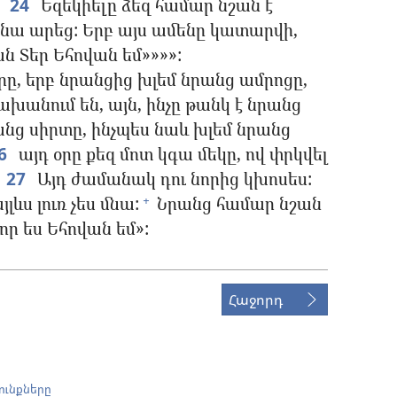
:
24
Եզեկիելը ձեզ համար նշան է
չ նա արեց: Երբ այս ամենը կատարվի,
ն Տեր Եհովան եմ»»»»:
օրը, երբ նրանցից խլեմ նրանց ամրոցը,
ախանում են, այն, ինչը թանկ է նրանց
անց սիրտը, ինչպես նաև խլեմ նրանց
6
այդ օրը քեզ մոտ կգա մեկը, ով փրկվել
27
Այդ ժամանակ դու նորից կխոսես:
լևս լուռ չես մնա:
Նրանց համար նշան
+
որ ես Եհովան եմ»:
Հաջորդ
ունքները