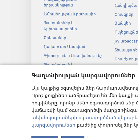
երջանկություն
Հանդիպման
Ամուսնություն և ընտանիք
Ծրագրեր
Պատանիներ և
Ցանկեր
երիտասարդներ
Ուղեցույցն
Երեխաներ
JW Broadcas
Հավատ առ Աստված
Տեսանյութե
Գիտություն և Աստվածաշունչ
Երաժշտությ
Պատմություն և
Աստվածաշ
Աստվածաշունչ
Գաղտնիության կարգավորումներ
աուդիոներ
Աստվածաշ
Այս կայքից օգտվելիս ձեր հարմարավետու
թատերակ
ընթերցանու
Որոշ քուքիներ անհրաժեշտ են մեր կայքի ա
քուքիները, որոնք մենք օգտագործում ենք 
վաճառվի կամ օգտագործվի մարքեթինգայի
տեխնոլոգիաների օգտագործման վերաբե
կարգավորումներ
բաժնից փոփոխել ձեր կ
ՕԳՏԱԳՈՐԾՄԱՆ ՊԱՅ