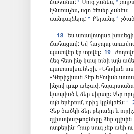
մահանա:
Սուգ չանես,
չողբա
+
*
կհառաչես, սգո ծեսեր չանես:
+
սանդալներդ:
Բերանդ
չծած
+
*
+
18
Ես առավոտյան խոսեցի ժ
մահացավ: Եվ հաջորդ առավոտ 
պատվեր էր տրվել:
19
Ժողովու
մեզ հետ ինչ կապ ունի այն ամեն
պատասխանեցի. «Եհովան ասել
«Գերիշխան Տեր Եհովան ասում 
ինչով դուք անչափ հպարտանում
կապված է ձեր սիրտը: Ձեր որդ
այն երկրում, սրից կընկնեն:
+
Չեք ծածկի ձեր բերանը և ուրի
գլխափաթթոցները ձեր գլխին կ
ոտքերին: Դուք սուգ չեք անի ո