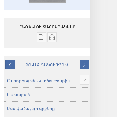
ԲԵՌՆԵԼՈՒ ՏԱՐԲԵՐԱԿՆԵՐ
Թվային
Աուդիոձայնագրությունները
հրատարակությունները
բեռնելու
բեռնելու
տարբերակներ
տարբերակներ
Աստվածաշունչ.
ԲՈՎԱՆԴԱԿՈՒԹՅՈՒՆ
Աստվածաշունչ.
«Նոր
Նախորդ
Հաջորդ
«Նոր
աշխարհ»
աշխարհ»
թարգմանություն
Ծանոթություն Աստծու Խոսքին
Ցույց
թարգմանություն
(2024)
տալ
(2024)
Նախաբան
ավելին
Աստվածաշնչի գրքերը