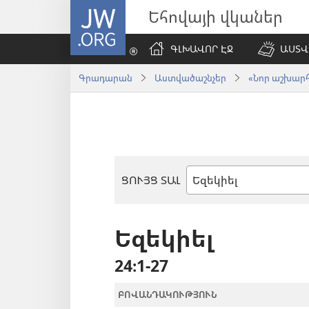
JW.ORG
Եհովայի վկաներ
ԳԼԽԱՎՈՐ ԷՋ
ԱՍՏՎ
Գրադարան
Աստվածաշնչեր
«Նոր աշխարհ»
ՑՈՒՅՑ ՏԱԼ
Աստվածաշնչյան
գիրք
Եզեկիել
24։1-27
ԲՈՎԱՆԴԱԿՈՒԹՅՈՒՆ