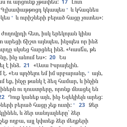
ս ու արցունք չթափես:
17
Լուռ
Գլխափաթթոցդ կկապես
և կհագնես
+
կես
և ուրիշների բերած հացը չուտես»:
+
ողովրդի հետ, իսկ երեկոյան կինս
արեցի ճիշտ այնպես, ինչպես որ ինձ
րդը սկսեց հարցնել ինձ. «Կասե՞ս, թե
ը, ինչ անում ես»:
20
Ես
 է ինձ.
21
«Ասա Իսրայելին.
է. «Ես պղծելու եմ իմ սրբարանը,
այն,
+
 եք, ինչը թանկ է ձեզ համար, և ինչին
իներն ու դուստրերը, որոնք մնացել են
22
Դուք կանեք այն, ինչ Եզեկիելն արեց:
շների բերած հացը չեք ուտի:
23
Ձեր
+
լինեն, և ձեր սանդալները՝ ձեր
ւ չեք ողբա, այլ կփտեք ձեր մեղքերի