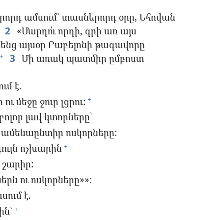
որդ ամսում՝ տասներորդ օրը, Եհովան
2
«Մարդո՛ւ որդի, գրի առ այս
 հենց այսօր Բաբելոնի թագավորը
3
Մի առակ պատմիր ըմբոստ
+
ւմ է.
ւ մեջը ջուր լցրու:
+
բոլոր լավ կտորները՝
ւ ամենաընտիր ոսկորները:
ույն ոչխարին
+
 շարիր:
երն ու ոսկորները»»:
ում է.
ին՝
+