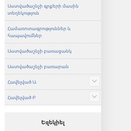
Աստվածաշնչի գրքերի մասին
տեղեկություն
Համառոտագրություններ և
հապավումներ
Աստվածաշնչի բառացանկ
Աստվածաշնչի բառարան
Հավելված Ա
Ցույց
տալ
Հավելված Բ
ավելին
Ցույց
տալ
ավելին
Եզեկիել