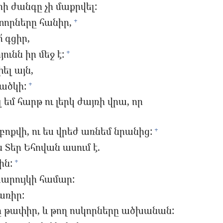
ի ժանգը չի մաքրվել:
տորները հանիր,
+
՛ գցիր,
ւնն իր մեջ է:
+
ել այն,
ծածկի:
+
եմ հարթ ու լերկ ժայռի վրա, որ
բոքվի, ու ես վրեժ առնեմ նրանից:
+
Տեր Եհովան ասում է.
ին:
+
խարույկի համար:
առիր:
ը թափիր, և թող ոսկորները ածխանան: