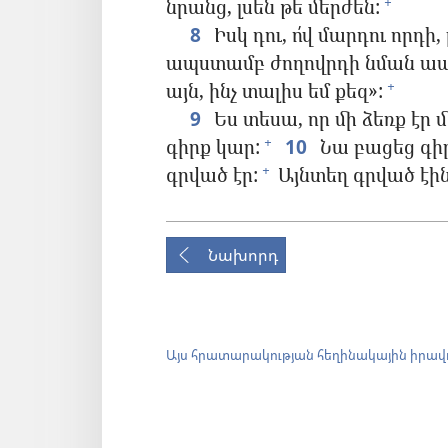
նրանց, լսեն թե մերժեն:
+
8
Իսկ դու, ո՛վ մարդու որդի, 
ապստամբ ժողովրդի նման ապս
այն, ինչ տալիս եմ քեզ»:
+
9
Ես տեսա, որ մի ձեռք էր 
գիրք կար:
10
Նա բացեց գիրք
+
գրված էր:
Այնտեղ գրված էին 
+
Նախորդ
Այս հրատարակության հեղինակային իրավ