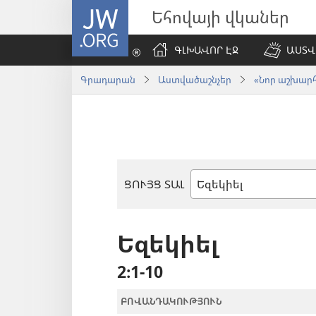
JW.ORG
Եհովայի վկաներ
ԳԼԽԱՎՈՐ ԷՋ
ԱՍՏՎ
Գրադարան
Աստվածաշնչեր
«Նոր աշխարհ»
ՑՈՒՅՑ ՏԱԼ
Աստվածաշնչյան
գիրք
Եզեկիել
2։1-10
ԲՈՎԱՆԴԱԿՈՒԹՅՈՒՆ