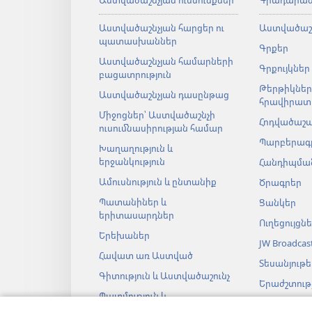
Աստվածաշնչյան ուսմունքներ
Գրադարա
Աստվածաշնչյան հարցեր ու
Աստվածաշ
պատասխաններ
Գրքեր
Աստվածաշնչյան համարների
Գրքույկներ
բացատրություն
Թերթիկներ
Աստվածաշնչյան դասընթաց
հրավիրատ
Միջոցներ՝ Աստվածաշնչի
Հոդվածաշ
ուսումնասիրության համար
Պարբերագ
Խաղաղություն և
երջանկություն
Հանդիպման
Ամուսնություն և ընտանիք
Ծրագրեր
Պատանիներ և
Ցանկեր
երիտասարդներ
Ուղեցույցն
Երեխաներ
JW Broadcas
Հավատ առ Աստված
Տեսանյութե
Գիտություն և Աստվածաշունչ
Երաժշտությ
Պատմություն և
Աստվածաշ
Աստվածաշունչ