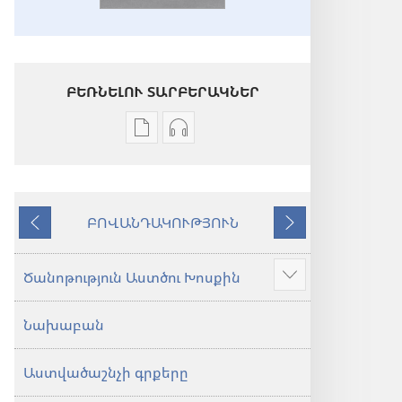
ԲԵՌՆԵԼՈՒ ՏԱՐԲԵՐԱԿՆԵՐ
Թվային
Աուդիոձայնագրությունները
հրատարակությունները
բեռնելու
բեռնելու
տարբերակներ
տարբերակներ
Աստվածաշունչ.
ԲՈՎԱՆԴԱԿՈՒԹՅՈՒՆ
Աստվածաշունչ.
«Նոր
Նախորդ
Հաջորդ
«Նոր
աշխարհ»
աշխարհ»
թարգմանություն
Ծանոթություն Աստծու Խոսքին
Ցույց
թարգմանություն
(2024)
տալ
(2024)
Նախաբան
ավելին
Աստվածաշնչի գրքերը