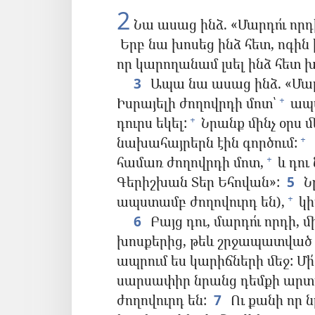
2
Նա ասաց ինձ. «Մարդո՛ւ որդ
Երբ նա խոսեց ինձ հետ, ոգին 
որ կարողանամ լսել ինձ հետ խ
3
Ապա նա ասաց ինձ. «Մարդո
Իսրայելի ժողովրդի մոտ՝
ապս
+
դուրս եկել:
Նրանք մինչ օրս մ
+
նախահայրերն էին գործում:
+
համառ ժողովրդի մոտ,
և դու
+
Գերիշխան Տեր Եհովան»:
5
Նր
ապստամբ ժողովուրդ են),
կի
+
6
Բայց դու, մարդո՛ւ որդի, մ
խոսքերից, թեև շրջապատված 
ապրում ես կարիճների մեջ: Մ
սարսափիր նրանց դեմքի արտա
ժողովուրդ են:
7
Ու քանի որ 