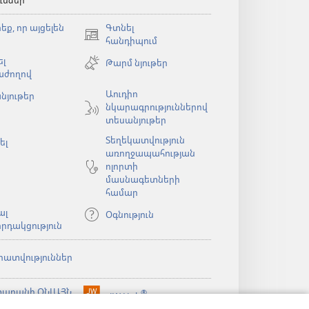
ւմներ
եք, որ այցելեն
Գտնել
(բացվում
հանդիպում
է
լ
Թարմ նյութեր
նոր
աժողով
պատուհան)
Աուդիո
նյութեր
նկարագրություններով
ն)
տեսանյութեր
Տեղեկատվություն
ել
առողջապահության
ոլորտի
մասնագետների
համար
ալ
Օգնություն
րդակցություն
րատվություններ
արանի ՕՆԼԱՅՆ
®
JW Hub
(բացվում
ն)
ԱԴԱՐԱՆ