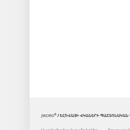
®
JW.ORG
/ ԵՀՈՎԱՅԻ ՎԿԱՆԵՐԻ ՊԱՇՏՈՆԱԿԱՆ