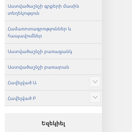
Աստվածաշնչի գրքերի մասին
տեղեկություն
Համառոտագրություններ և
հապավումներ
Աստվածաշնչի բառացանկ
Աստվածաշնչի բառարան
Հավելված Ա
Ցույց
տալ
Հավելված Բ
ավելին
Ցույց
տալ
ավելին
Եզեկիել