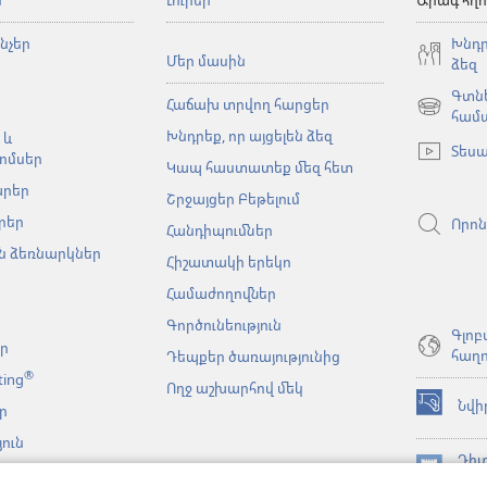
ն
Լուրեր
Արագ հղո
նչեր
Խնդր
Մեր մասին
ձեզ
Գտնե
Հաճախ տրվող հարցեր
(բացվում
համ
Խնդրեք, որ այցելեն ձեզ
է
 և
Տեսա
նոր
ոմսեր
Կապ հաստատեք մեզ հետ
պատուհա
արեր
Շրջայցեր Բեթելում
րեր
Որոն
Հանդիպումներ
 ձեռնարկներ
Հիշատակի երեկո
Համաժողովներ
Գործունեություն
Գլոբ
եր
հաղո
Դեպքեր ծառայությունից
®
ting
Ողջ աշխարհով մեկ
Նվի
ր
(բացվում
է
ուն
նոր
Դիտ
նչյան
պատուհա
(բացվում
ԳՐ