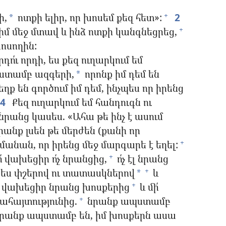
ի,
ոտքի ելիր, որ խոսեմ քեզ հետ»:
2
+
*
իմ մեջ մտավ և ինձ ոտքի կանգնեցրեց,
+
ոսողին:
՛ւ որդի, ես քեզ ուղարկում եմ
տամբ ազգերի,
որոնք իմ դեմ են
*
եղք են գործում իմ դեմ, ինչպես որ իրենց
4
Քեզ ուղարկում եմ հանդուգն ու
 նրանց կասես. «Ահա թե ինչ է ասում
անք լսեն թե մերժեն (քանի որ
մանան, որ իրենց մեջ մարգարե է եղել:
+
ի՛ վախեցիր ո՛չ նրանցից,
ո՛չ էլ նրանց
+
ես փշերով ու տատասկներով
և
+
*
ի՛ վախեցիր նրանց խոսքերից
և մի՛
+
հայտությունից.
նրանք ապստամբ
+
նրանք ապստամբ են, իմ խոսքերն ասա