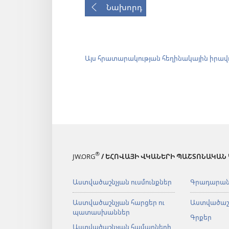
Նախորդ
Այս հրատարակության հեղինակային իրավ
®
JW.ORG
/ ԵՀՈՎԱՅԻ ՎԿԱՆԵՐԻ ՊԱՇՏՈՆԱԿԱՆ
Աստվածաշնչյան ուսմունքներ
Գրադարա
Աստվածաշնչյան հարցեր ու
Աստվածաշ
պատասխաններ
Գրքեր
Աստվածաշնչյան համարների