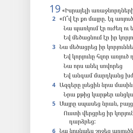
19
«Իսրայելի առաջնորդների
2
«Ո՞վ էր քո մայրը. էգ առյուծ
Նա պառկում էր ուժեղ ու
Եվ մեծացնում էր իր կորյ
3
Նա մեծացրեց իր կորյուննե
Եվ կորյունը հզոր առյուծ
Նա որս անել սովորեց
Եվ անգամ մարդկանց խժ
4
Ազգերը լսեցին նրա մասին 
Նրա քթից կարթեր անցկ
5
Մայրը սպասեց նրան, բայց
Ուստի վերցրեց իր կորյուն
դարձրեց:
6
Նա նույնպես շրջեց առյուծն