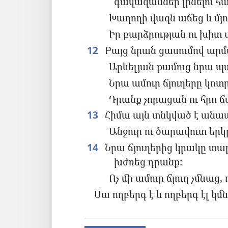
գավազաններ լինելու հ
Խաղողի վազն աճեց և մյո
Իր բարձրության ու խիտ 
12
Բայց նրան ցասումով ար
Արևելյան քամուց նրա պ
Նրա ամուր ճյուղերը կոտ
Դրանք չորացան ու հրո 
13
Հիմա այն տնկված է անա
Անջուր ու ծարավուտ երկր
14
Նրա ճյուղերից կրակը տար
խժռեց դրանք:
Ոչ մի ամուր ճյուղ չմնաց
Սա ողբերգ է և ողբերգ էլ կմ