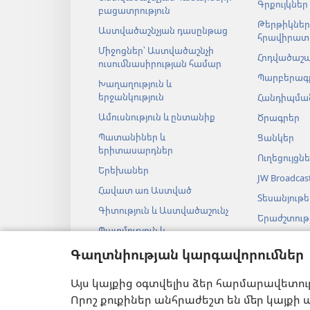
Գրքույկներ
բացատրություն
Թերթիկներ
Աստվածաշնչյան դասընթաց
հրավիրատ
Միջոցներ՝ Աստվածաշնչի
Հոդվածաշ
ուսումնասիրության համար
Պարբերագ
Խաղաղություն և
երջանկություն
Հանդիպման
Ամուսնություն և ընտանիք
Ծրագրեր
Պատանիներ և
Ցանկեր
երիտասարդներ
Ուղեցույցն
Երեխաներ
JW Broadcas
Հավատ առ Աստված
Տեսանյութե
Գիտություն և Աստվածաշունչ
Երաժշտությ
Պատմություն և
Աստվածաշ
Աստվածաշունչ
աուդիոներ
Գաղտնիության կարգավորումներ
Աստվածաշ
Այս կայքից օգտվելիս ձեր հարմարավետու
թատերակ
ընթերցանու
Որոշ քուքիներ անհրաժեշտ են մեր կայքի ա