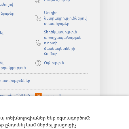
նոր
աժողով
պատուհան)
Աուդիո
նյութեր
նկարագրություններով
ն)
տեսանյութեր
Տեղեկատվություն
ել
առողջապահության
ոլորտի
մասնագետների
համար
ալ
Օգնություն
րդակցություն
րատվություններ
արանի ՕՆԼԱՅՆ
®
JW Hub
(բացվում
ն)
ԱԴԱՐԱՆ
է
®
ibrary
նոր
Watchtower Library
ելված
պատուհան)
ն)
իպ տեխնոլոգիաներ ենք օգտագործում։
 ընդունել կամ մերժել լրացուցիչ