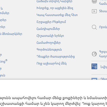
Հաճախ տրվող հարցեր
(բացվում
համ
Խնդրեք, որ այցելեն ձեզ
է
 և
Տեսա
նոր
ոմսեր
Կապ հաստատեք մեզ հետ
պատուհա
արեր
Շրջայցեր Բեթելում
րեր
Որոն
Հանդիպումներ
 ձեռնարկներ
Հիշատակի երեկո
Համաժողովներ
Գործունեություն
Գլոբ
եր
հաղո
Դեպքեր ծառայությունից
®
ting
Ողջ աշխարհով մեկ
Նվի
ր
(բացվում
է
ուն
նոր
Դիտ
նչյան
պատուհա
(բացվում
ԳՐ
կայացումներ
է
JW L
նոր
նչի
հավ
պատուհա
թյունն ապահովելու համար մենք քուքիների և նմանատ
անացված
թյուններ
շխատանքի համար և չեն կարող մերժվել։ Դուք կարող եք