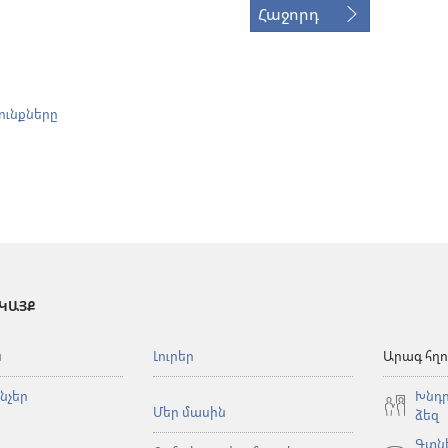
Հաջորդ
ունքները
 ԿԱՅՔ
ն
Լուրեր
Արագ հղո
նչեր
Խնդր
Մեր մասին
ձեզ
Գտնե