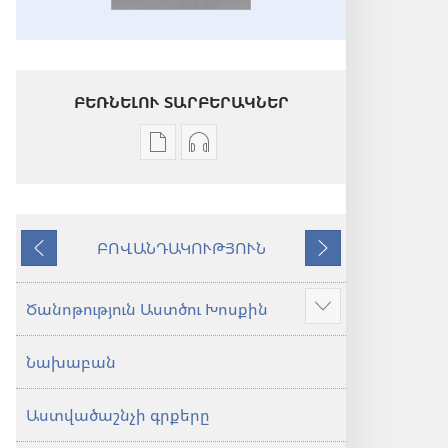
ԲԵՌՆԵԼՈՒ ՏԱՐԲԵՐԱԿՆԵՐ
Թվային
Աուդիոձայնագրությունները
հրատարակությունները
բեռնելու
բեռնելու
տարբերակներ
տարբերակներ
Աստվածաշունչ.
ԲՈՎԱՆԴԱԿՈՒԹՅՈՒՆ
Աստվածաշունչ.
«Նոր
Նախորդ
Հաջորդ
«Նոր
աշխարհ»
աշխարհ»
թարգմանություն
Ծանոթություն Աստծու Խոսքին
Ցույց
թարգմանություն
(2024)
տալ
(2024)
Նախաբան
ավելին
Աստվածաշնչի գրքերը