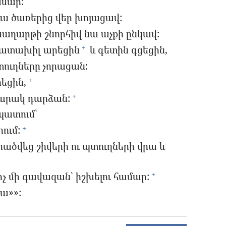
ամար:
ւս ծառերից վեր խոյացավ:
սաղարթի շնորհիվ նա աչքի ընկավ:
մատախիլ արեցին
և գետին գցեցին,
+
տուղները չորացան:
րեցին,
+
ճարակ դարձան:
+
պատում՝
ում:
+
ածվեց շիվերի ու պտուղների վրա և
, ոչ մի գավազան՝ իշխելու համար:
+
նա»»: