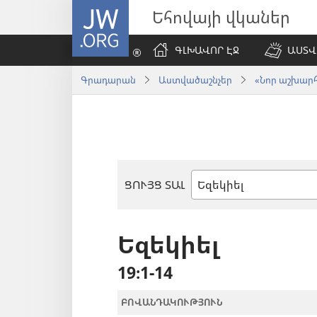
JW.ORG
Եհովայի վկաներ
ԳԼԽԱՎՈՐ ԷՋ
ԱՍՏՎ
Գրադարան
Աստվածաշնչեր
«Նոր աշխարհ»
ՑՈՒՅՑ ՏԱԼ
Աստվածաշնչյան
գիրք
Եզեկիել
19։1-14
ԲՈՎԱՆԴԱԿՈՒԹՅՈՒՆ