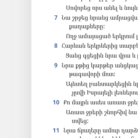
Սովորեց որս անել և նու
7
Նա շրջեց նրանց ամրացվա
քաղաքները:
Ողջ ամայացած երկրում լս
8
Հարևան երկրներից տարբեր
Ցանց գցեցին նրա վրա և
9
Նրա քթից կարթեր անցկացր
թագավորի մոտ:
Այնտեղ բանտարկեցին նրա
չլսվի Իսրայելի լեռներու
10
Քո մայրն ասես առատ ջրե
Առատ ջրերի շնորհիվ նա 
տվեց:
11
Նրա ճյուղերը ամուր դար