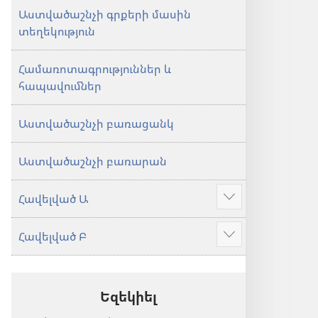
Աստվածաշնչի գրքերի մասին
տեղեկություն
Համառոտագրություններ և
հապավումներ
Աստվածաշնչի բառացանկ
Աստվածաշնչի բառարան
Հավելված Ա
Ցույց
տալ
Հավելված Բ
ավելին
Ցույց
տալ
ավելին
Եզեկիել