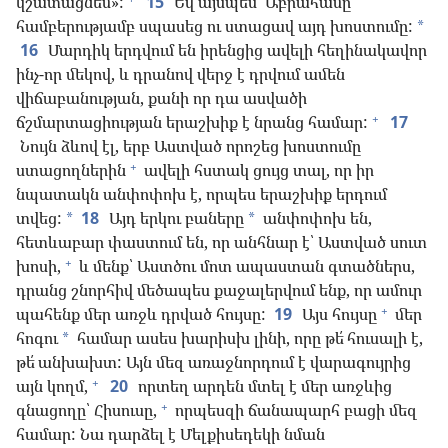
կշատացնեմ»:
15
Եվ այսպես՝ Աբրահամը
համբերությամբ սպասեց ու ստացավ այդ խոստումը:
*
16
Մարդիկ երդվում են իրենցից ավելի հեղինակավոր
ինչ-որ մեկով, և դրանով վերջ է դրվում ամեն
վիճաբանության, քանի որ դա ասվածի
+
ճշմարտացիության երաշխիք է նրանց համար:
17
Նույն ձևով էլ, երբ Աստված որոշեց խոստումը
+
ստացողներին
ավելի հստակ ցույց տալ, որ իր
նպատակն անփոփոխ է, որպես երաշխիք երդում
տվեց:
18
Այդ երկու բաները
անփոփոխ են,
*
*
հետևաբար փաստում են, որ անհնար է՝ Աստված սուտ
+
խոսի,
և մենք՝ Աստծու մոտ ապաստան գտածներս,
դրանց շնորհիվ մեծապես քաջալերվում ենք, որ ամուր
+
պահենք մեր առջև դրված հույսը:
19
Այս հույսը
մեր
հոգու
համար ասես խարիսխ լինի, որը թե՛ հուսալի է,
*
թե՛ անխախտ: Այն մեզ առաջնորդում է վարագույրից
+
այն կողմ,
20
որտեղ արդեն մտել է մեր առջևից
+
գնացողը՝ Հիսուսը,
որպեսզի ճանապարհ բացի մեզ
համար: Նա դարձել է Մելքիսեդեկի նման