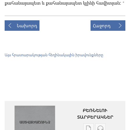
+
քահանայապետ և քահանայապետ կլինի հավիտյան:
Նախորդ
Հաջորդ
Այս հրատարակության հեղինակային իրավունքները
ԲԵՌՆԵԼՈՒ
ՏԱՐԲԵՐԱԿՆԵՐ