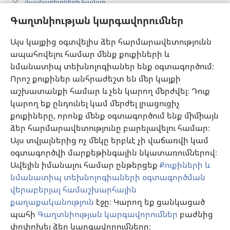
մասնագետների համար
Գաղտնիության կարգավորումներ
Գլոբալ հաղորդակցություն
Օգնություն
Այս կայքից օգտվելիս ձեր հարմարավետությունն
ապահովելու համար մենք քուքիների և
Նվիրատվություններ
նմանատիպ տեխնոլոգիաներ ենք օգտագործում։
(բացվում
է
Որոշ քուքիներ անհրաժեշտ են մեր կայքի
նոր
աշխատանքի համար և չեն կարող մերժվել։ Դուք
Դիտարանի ՕՆԼԱՅՆ ԳՐԱԴԱՐԱՆ
(բացվում
պատուհան)
կարող եք ընդունել կամ մերժել լրացուցիչ
է
®
JW Hub
քուքիները, որոնք մենք օգտագործում ենք միմիայն
նոր
(բացվում
պատուհան)
ձեր հարմարավետությունը բարելավելու համար։
է
®
JW Library
հավելված
նոր
Այս տվյալներից ոչ մեկը երբևէ չի վաճառվի կամ
պատուհան)
օգտագործվի մարքեթինգային նկատառումներով։
Watchtower Library
Ավելին իմանալու համար ընթերցեք
Քուքիների և
նմանատիպ տեխնոլոգիաների օգտագործման
վերաբերյալ համաշխարհային
քաղաքականություն
էջը։ Կարող եք ցանկացած
պահի
Գաղտնիության կարգավորումներ
բաժնից
Copyright
© 2026 Watch Tower Bible and Tract Society of Pennsylvania.
ՕԳՏԱԳՈՐԾՄԱՆ ՊԱՅՄԱՆՆԵՐ
|
ԳԱՂՏՆԻՈՒԹՅԱՆ
փոփոխել ձեր կարգավորումները։