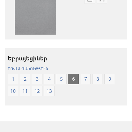
Թվային
Աուդիոձայն
հրատարակությու
բեռնելու
բեռնելու
տարբերակն
տարբերակներ
Աստվածաշու
Աստվածաշունչ.
«Նոր
«Նոր
աշխարհ»
աշխարհ»
թարգմանութ
թարգմանություն
(2024)
Եբրայեցիներ
(2024)
ԲՈՎԱՆԴԱԿՈՒԹՅՈՒՆ
1
2
3
4
5
6
7
8
9
10
11
12
13