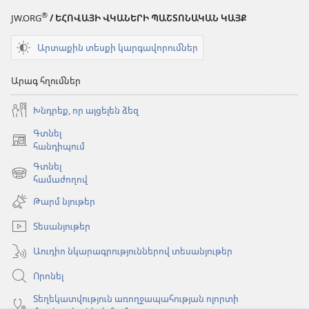
®
JW.ORG
/ ԵՀՈՎԱՅԻ ՎԿԱՆԵՐԻ ՊԱՇՏՈՆԱԿԱՆ ԿԱՅՔ
Արտաքին տեսքի կարգավորումներ
Արագ հղումներ
Խնդրեք, որ այցելեն ձեզ
Գտնել
(բացվում
հանդիպում
է
Գտնել
նոր
(բացվում
համաժողով
պատուհան)
է
Թարմ նյութեր
նոր
պատուհան)
Տեսանյութեր
Աուդիո նկարագրություններով տեսանյութեր
Որոնել
Տեղեկատվություն առողջապահության ոլորտի