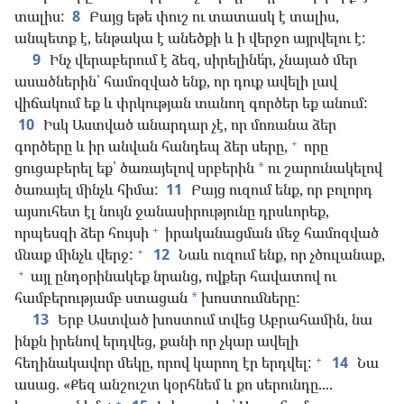
տալիս:
8
Բայց եթե փուշ ու տատասկ է տալիս,
անպետք է, ենթակա է անեծքի և ի վերջո այրվելու է:
9
Ինչ վերաբերում է ձեզ, սիրելինե՛ր, չնայած մեր
ասածներին՝ համոզված ենք, որ դուք ավելի լավ
վիճակում եք և փրկության տանող գործեր եք անում:
10
Իսկ Աստված անարդար չէ, որ մոռանա ձեր
+
գործերը և իր անվան հանդեպ ձեր սերը,
որը
ցուցաբերել եք՝ ծառայելով սրբերին
ու շարունակելով
*
ծառայել մինչև հիմա:
11
Բայց ուզում ենք, որ բոլորդ
այսուհետ էլ նույն ջանասիրությունը դրսևորեք,
+
որպեսզի ձեր հույսի
իրականացման մեջ համոզված
+
մնաք մինչև վերջ:
12
Նաև ուզում ենք, որ չծուլանաք,
+
այլ ընդօրինակեք նրանց, ովքեր հավատով ու
համբերությամբ ստացան
խոստումները:
*
13
Երբ Աստված խոստում տվեց Աբրահամին, նա
ինքն իրենով երդվեց, քանի որ չկար ավելի
+
հեղինակավոր մեկը, որով կարող էր երդվել:
14
Նա
ասաց. «Քեզ անշուշտ կօրհնեմ և քո սերունդը....
+