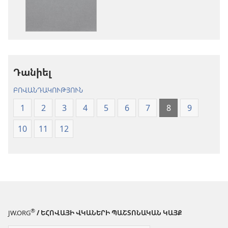
տարբերակներ
Աստվածաշու
Աստվածաշունչ.
«Նոր
«Նոր
աշխարհ»
աշխարհ»
թարգմանութ
թարգմանություն
(2024)
Դանիել
(2024)
ԲՈՎԱՆԴԱԿՈՒԹՅՈՒՆ
1
2
3
4
5
6
7
8
9
10
11
12
®
JW.ORG
/ ԵՀՈՎԱՅԻ ՎԿԱՆԵՐԻ ՊԱՇՏՈՆԱԿԱՆ ԿԱՅՔ