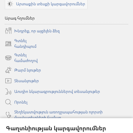
Արտաքին տեսքի կարգավորումներ
Արագ հղումներ
Խնդրեք, որ այցելեն ձեզ
Գտնել
(բացվում
հանդիպում
է
Գտնել
նոր
(բացվում
համաժողով
պատուհան)
է
Թարմ նյութեր
նոր
պատուհան)
Տեսանյութեր
Աուդիո նկարագրություններով տեսանյութեր
Որոնել
Տեղեկատվություն առողջապահության ոլորտի
մասնագետների համար
Գաղտնիության կարգավորումներ
Գլոբալ հաղորդակցություն