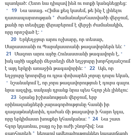
պառկած: Հետո նա դիպավ ինձ ու ոտքի կանգնեցրեց:
+
19
Նա ասաց. «Հիմա քեզ կասեմ, թե ինչ է լինելու
դատապարտության
ժամանակահատվածի վերջում,
*
քանի որ տեսիլքը վերաբերում է վերջի ժամանակին,
+
որը որոշված է:
20
Երկեղջյուր արու ոչխարը, որ տեսար,
+
Մարաստանի ու Պարսկաստանի թագավորներն են:
+
21
Մազոտ արու այծը Հունաստանի թագավորն է,
իսկ այծի աչքերի մեջտեղի մեծ եղջյուրը խորհրդանշում
+
է այդ երկրի առաջին թագավորին:
22
Այն, որ
եղջյուրը կոտրվեց ու դրա փոխարեն չորսը դուրս եկան,
+
նշանակում է, որ չորս թագավորություն է դուրս գալու
նրա ազգից, սակայն դրանք նրա պես հզոր չեն լինելու:
23
Նրանց իշխանության վերջում, երբ
օրինազանցների չարագործությունը հասնի իր
գագաթնակետին, դաժան մի թագավոր ի հայտ կգա,
որը երկիմաստ խոսքեր կհասկանա:
24
Նա շատ
*
հզոր կդառնա, բայց ոչ իր ուժի շնորհիվ: Նա
զարհուրելի
կերպով ավերածություններ կպատճառի
*