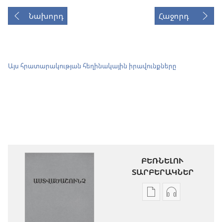
Նախորդ
Հաջորդ
Այս հրատարակության հեղինակային իրավունքները
ԲԵՌՆԵԼՈՒ
ՏԱՐԲԵՐԱԿՆԵՐ
Թվային
Աուդիոձայն
հրատարակությու
բեռնելու
բեռնելու
տարբերակն