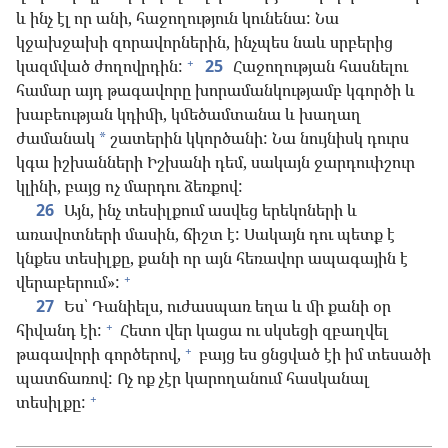
և ինչ էլ որ անի, հաջողություն կունենա: Նա
կջախջախի զորավորներին, ինչպես նաև սրբերից
+
կազմված ժողովրդին:
25
Հաջողության հասնելու
համար այդ թագավորը խորամանկությամբ կգործի և
խաբեության կդիմի, կմեծամտանա և խաղաղ
ժամանակ
շատերին կկործանի: Նա նույնիսկ դուրս
*
կգա իշխանների Իշխանի դեմ, սակայն ջարդուփշուր
կլինի, բայց ոչ մարդու ձեռքով:
26
Այն, ինչ տեսիլքում ասվեց երեկոների և
առավոտների մասին, ճիշտ է: Սակայն դու պետք է
կնքես տեսիլքը, քանի որ այն հեռավոր ապագային է
+
վերաբերում»:
27
Ես՝ Դանիելս, ուժասպառ եղա և մի քանի օր
+
հիվանդ էի:
Հետո վեր կացա ու սկսեցի զբաղվել
+
թագավորի գործերով,
բայց ես ցնցված էի իմ տեսածի
պատճառով: Ոչ ոք չէր կարողանում հասկանալ
+
տեսիլքը: