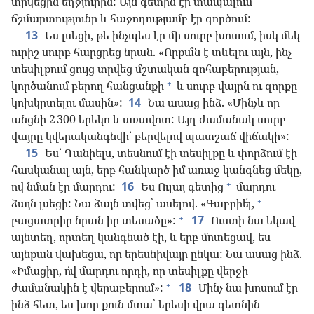
տրվեցին եղջյուրին: Այն գետին էր տապալում
ճշմարտությունը և հաջողությամբ էր գործում:
13
Ես լսեցի, թե ինչպես էր մի սուրբ խոսում, իսկ մեկ
ուրիշ սուրբ հարցրեց նրան. «Որքա՞ն է տևելու այն, ինչ
տեսիլքում ցույց տրվեց մշտական զոհաբերության,
+
կործանում բերող հանցանքի
և սուրբ վայրն ու զորքը
կոխկրտելու մասին»:
14
Նա ասաց ինձ. «Մինչև որ
անցնի 2 300 երեկո և առավոտ: Այդ ժամանակ սուրբ
վայրը կվերականգնվի՝ բերվելով պատշաճ վիճակի»:
15
Ես՝ Դանիելս, տեսնում էի տեսիլքը և փորձում էի
հասկանալ այն, երբ հանկարծ իմ առաջ կանգնեց մեկը,
+
ով նման էր մարդու:
16
Ես Ուլայ գետից
մարդու
+
ձայն լսեցի: Նա ձայն տվեց՝ ասելով. «Գաբրիե՛լ,
+
բացատրիր նրան իր տեսածը»:
17
Ուստի նա եկավ
այնտեղ, որտեղ կանգնած էի, և երբ մոտեցավ, ես
այնքան վախեցա, որ երեսնիվայր ընկա: Նա ասաց ինձ.
«Իմացիր, ո՛վ մարդու որդի, որ տեսիլքը վերջի
+
ժամանակին է վերաբերում»:
18
Մինչ նա խոսում էր
ինձ հետ, ես խոր քուն մտա՝ երեսի վրա գետնին