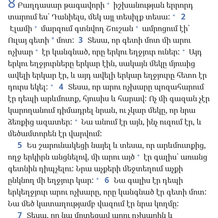
8
+
Բաղդասար թագավորի
իշխանության երրորդ
+
տարում ես՝ Դանիելս, մեկ այլ տեսիլք տեսա:
2
+
+
Էլամի
մարզում գտնվող Շուշան
ամրոցում էի՝
Ուլայ գետի
մոտ:
3
Տեսա, որ գետի մոտ մի արու
*
+
+
ոչխար
էր կանգնած, որը երկու եղջյուր ուներ:
Այդ
երկու եղջյուրները երկար էին, սակայն մեկը մյուսից
ավելի երկար էր, և այդ ավելի երկար եղջյուրը հետո էր
+
դուրս եկել:
4
Տեսա, որ արու ոչխարը պոզահարում
էր դեպի արևմուտք, հյուսիս և հարավ: Ոչ մի գազան չէր
կարողանում դիմադրել նրան, ու չկար մեկը, որ նրա
+
ձեռքից ազատեր:
Նա անում էր այն, ինչ ուզում էր, և
մեծամտորեն էր վարվում:
5
Ես շարունակեցի նայել և տեսա, որ արևմուտքից,
+
ողջ երկիրն անցնելով, մի արու այծ
էր գալիս՝ առանց
գետնին դիպչելու: Նրա աչքերի մեջտեղում աչքի
+
ընկնող մի եղջյուր կար:
6
Նա գալիս էր դեպի
երկեղջյուր արու ոչխարը, որը կանգնած էր գետի մոտ:
Նա մեծ կատաղությամբ վազում էր նրա կողմը:
7
Տեսա, որ նա մոտեցավ արու ոչխարին և