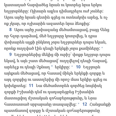
կատաղած հարվածեց նրան ու կոտրեց նրա երկու
եղջյուրները: Ոչխարն այլևս դիմադրելու ուժ չուներ:
Արու այծը նրան գետին գցեց ու ոտնակոխ արեց, և ոչ
ոք չկար, որ ոչխարին ազատեր նրա ձեռքից:
8
Արու այծը չափազանց մեծամտացավ, բայց հենց
որ հզոր դարձավ, մեծ եղջյուրը կոտրվեց, և դրա
փոխարեն աչքի ընկնող չորս եղջյուրներ դուրս եկան,
+
որոնք ուղղված էին դեպի երկնքի չորս քամիները:
9
Եղջյուրներից մեկից մի ուրիշ՝ փոքր եղջյուր դուրս
եկավ, և այն շատ մեծացավ՝ ուղղվելով դեպի հարավ,
+
արևելք ու դեպի Չքնաղ
երկիրը:
10
Եղջյուրն
*
այնքան մեծացավ, որ հասավ մինչև երկնքի զորքը և
այդ զորքից ու աստղերից մի որոշ մաս երկիր գցեց ու
կոխկրտեց:
11
Նա մեծամտորեն գործեց նույնիսկ
զորքի Իշխանի դեմ ու դադարեցրեց Իշխանին
մատուցվող մշտական զոհաբերությունը, և Նրա
+
հաստատած սրբարանը տապալվեց:
12
Հանցանքի
պատճառով զորքը և մշտական զոհաբերությունը