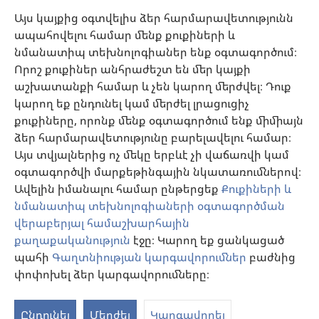
Օգնություն
Այս կայքից օգտվելիս ձեր հարմարավետությունն
ապահովելու համար մենք քուքիների և
Նվիրատվություններ
նմանատիպ տեխնոլոգիաներ ենք օգտագործում։
(բացվում
է
Որոշ քուքիներ անհրաժեշտ են մեր կայքի
նոր
աշխատանքի համար և չեն կարող մերժվել։ Դուք
Դիտարանի ՕՆԼԱՅՆ ԳՐԱԴԱՐԱՆ
(բացվում
պատուհան)
կարող եք ընդունել կամ մերժել լրացուցիչ
է
®
JW Hub
քուքիները, որոնք մենք օգտագործում ենք միմիայն
նոր
(բացվում
պատուհան)
ձեր հարմարավետությունը բարելավելու համար։
է
®
JW Library
հավելված
նոր
Այս տվյալներից ոչ մեկը երբևէ չի վաճառվի կամ
պատուհան)
օգտագործվի մարքեթինգային նկատառումներով։
Watchtower Library
Ավելին իմանալու համար ընթերցեք
Քուքիների և
նմանատիպ տեխնոլոգիաների օգտագործման
վերաբերյալ համաշխարհային
քաղաքականություն
էջը։ Կարող եք ցանկացած
պահի
Գաղտնիության կարգավորումներ
բաժնից
Copyright
© 2026 Watch Tower Bible and Tract Society of Pennsylvania.
ՕԳՏԱԳՈՐԾՄԱՆ ՊԱՅՄԱՆՆԵՐ
|
ԳԱՂՏՆԻՈՒԹՅԱՆ
փոփոխել ձեր կարգավորումները։
S
ՔԱՂԱՔԱԿԱՆՈՒԹՅՈՒՆ
|
ԳԱՂՏՆԻՈՒԹՅԱՆ ԿԱՐԳԱՎՈՐՈՒՄՆԵՐ
Ta
Ընդունել
Մերժել
Կարգավորել
of