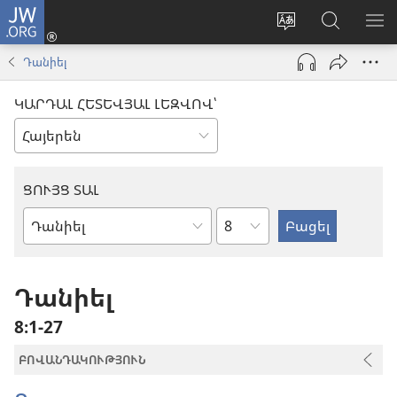
JW.ORG
Մուտքագրվել
(բացվում
Փոխել
Որոնում
ՑՈ
է
կայքի
JW.ORG
ՏԱ
Դանիել
նոր
լեզուն
կայքում
ՄԵ
պատուհան)
ԿԱՐԴԱԼ ՀԵՏԵՎՅԱԼ ԼԵԶՎՈՎ՝
ՑՈՒՅՑ ՏԱԼ
Ըստ
Աստվածաշնչյան
գլուխների
գիրք
Դանիել
8։1-27
ԲՈՎԱՆԴԱԿՈՒԹՅՈՒՆ