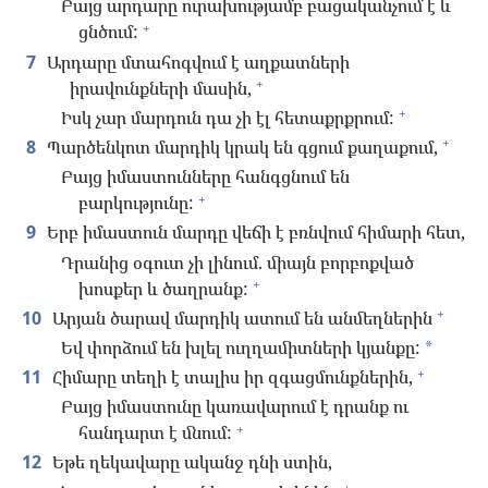
Բայց արդարը ուրախությամբ բացականչում է և
+
ցնծում:
7
Արդարը մտահոգվում է աղքատների
+
իրավունքների մասին,
+
Իսկ չար մարդուն դա չի էլ հետաքրքրում:
+
8
Պարծենկոտ մարդիկ կրակ են գցում քաղաքում,
Բայց իմաստունները հանգցնում են
+
բարկությունը:
9
Երբ իմաստուն մարդը վեճի է բռնվում հիմարի հետ,
Դրանից օգուտ չի լինում. միայն բորբոքված
+
խոսքեր և ծաղրանք:
+
10
Արյան ծարավ մարդիկ ատում են անմեղներին
Եվ փորձում են խլել ուղղամիտների կյանքը:
*
+
11
Հիմարը տեղի է տալիս իր զգացմունքներին,
Բայց իմաստունը կառավարում է դրանք ու
+
հանդարտ է մնում:
12
Եթե ղեկավարը ականջ դնի ստին,
+