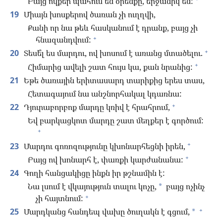
Բայց ովքեր պահում են օրենքը, երջանիկ են:
19
Միայն խոսքերով ծառան չի ուղղվի,
Քանի որ նա թեև հասկանում է դրանք, բայց չի
+
հնազանդվում:
+
20
Տեսե՞լ ես մարդու, ով խոսում է առանց մտածելու.
+
Հիմարից ավելի շատ հույս կա, քան նրանից:
21
Եթե ծառային երիտասարդ տարիքից երես տաս,
Հետագայում նա անշնորհակալ կդառնա:
+
22
Դյուրաբորբոք մարդը կռիվ է հրահրում,
Եվ բարկացկոտ մարդը շատ մեղքեր է գործում:
+
+
23
Մարդու գոռոզությունը կխոնարհեցնի իրեն,
+
Բայց ով խոնարհ է, փառքի կարժանանա:
24
Գողի հանցակիցը ինքն իր թշնամին է:
Նա լսում է վկայություն տալու կոչը,
բայց ոչինչ
*
+
չի հայտնում:
+
25
Մարդկանց հանդեպ վախը ծուղակն է գցում,
*