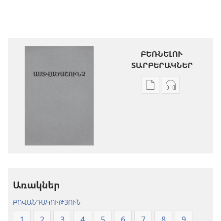
ԲԵՌՆԵԼՈՒ
ՏԱՐԲԵՐԱԿՆԵՐ
Թվային
Աուդիոձայն
հրատարակությու
բեռնելու
բեռնելու
տարբերակն
տարբերակներ
Աստվածաշու
Աստվածաշունչ.
«Նոր
«Նոր
աշխարհ»
աշխարհ»
թարգմանութ
թարգմանություն
(2024)
Առակներ
(2024)
ԲՈՎԱՆԴԱԿՈՒԹՅՈՒՆ
1
2
3
4
5
6
7
8
9