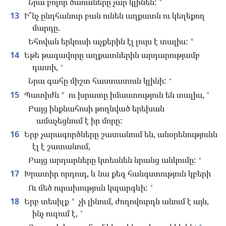
Նրա բոլոր ծառաները չար կլինեն:
13
Ի՞նչ ընդհանուր բան ունեն աղքատն ու կեղեքող
մարդը.
Եհովան երկուսի աչքերին էլ լույս է տալիս:
*
14
Եթե թագավորը աղքատներին արդարությամբ
+
դատի,
+
Նրա գահը միշտ հաստատուն կլինի:
+
15
Պատիժն
ու խրատը իմաստություն են տալիս,
*
Բայց ինքնահոսի թողնված երեխան
ամաչեցնում է իր մորը:
16
Երբ չարագործները շատանում են, անօրենությունն
էլ է շատանում,
+
Բայց արդարները կտեսնեն նրանց անկումը:
17
Խրատիր որդուդ, և նա քեզ հանգստություն կբերի
+
Ու մեծ ուրախություն կպարգևի:
18
Երբ տեսիլք
չի լինում, ժողովուրդն անում է այն,
*
+
ինչ ուզում է,
+