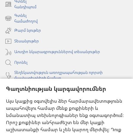
Գտնել
(բացվում
հանդիպում
է
Գտնել
նոր
(բացվում
համաժողով
պատուհան)
է
Թարմ նյութեր
նոր
պատուհան)
Տեսանյութեր
Աուդիո նկարագրություններով տեսանյութեր
Որոնել
Տեղեկատվություն առողջապահության ոլորտի
մասնագետների համար
Գաղտնիության կարգավորումներ
Գլոբալ հաղորդակցություն
Օգնություն
Այս կայքից օգտվելիս ձեր հարմարավետությունն
ապահովելու համար մենք քուքիների և
Նվիրատվություններ
նմանատիպ տեխնոլոգիաներ ենք օգտագործում։
(բացվում
է
Որոշ քուքիներ անհրաժեշտ են մեր կայքի
նոր
աշխատանքի համար և չեն կարող մերժվել։ Դուք
Դիտարանի ՕՆԼԱՅՆ ԳՐԱԴԱՐԱՆ
(բացվում
պատուհան)