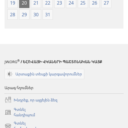
19
20
21
22
23
24
25
26
27
28
29
30
31
®
JW.ORG
/ ԵՀՈՎԱՅԻ ՎԿԱՆԵՐԻ ՊԱՇՏՈՆԱԿԱՆ ԿԱՅՔ
Արտաքին տեսքի կարգավորումներ
Արագ հղումներ
Խնդրեք, որ այցելեն ձեզ
Գտնել
(բացվում
հանդիպում
է
Գտնել
նոր