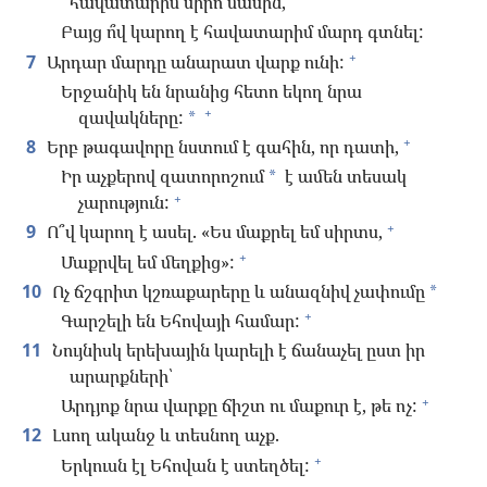
հավատարիմ սիրո մասին,
Բայց ո՞վ կարող է հավատարիմ մարդ գտնել:
+
7
Արդար մարդը անարատ վարք ունի:
Երջանիկ են նրանից հետո եկող նրա
+
զավակները:
*
+
8
Երբ թագավորը նստում է գահին, որ դատի,
Իր աչքերով զատորոշում
է ամեն տեսակ
*
+
չարություն:
+
9
Ո՞վ կարող է ասել. «Ես մաքրել եմ սիրտս,
+
Մաքրվել եմ մեղքից»:
10
Ոչ ճշգրիտ կշռաքարերը և անազնիվ չափումը
*
+
Գարշելի են Եհովայի համար:
11
Նույնիսկ երեխային կարելի է ճանաչել ըստ իր
արարքների՝
+
Արդյոք նրա վարքը ճիշտ ու մաքուր է, թե ոչ:
12
Լսող ականջ և տեսնող աչք.
+
Երկուսն էլ Եհովան է ստեղծել: