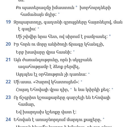
Քո պատերազմը իմաստուն
խորհուրդների
*
+
համաձայն մղիր:
19
Զրպարտողը, գաղտնի զրույցները հայտնելով, ման
+
է գալիս:
Մի՛ շփվիր նրա հետ, ով սիրում է բամբասել:
*
20
Իր հորն ու մորը անիծողի ճրագը կհանգչի,
+
Երբ խավարը վրա հասնի:
21
Այն ժառանգությունը, որն ի սկզբանե
ագահությամբ է ձեռք բերվել,
+
Այդպես էլ օրհնություն չի դառնա:
+
22
Մի՛ ասա. «Չարով կհատուցեմ»:
+
+
Հույսդ Եհովայի վրա դիր,
և նա կփրկի քեզ:
23
Ոչ ճշգրիտ կշռաքարերը գարշելի են Եհովայի
համար,
Եվ խարդախ կշեռքը վատ է:
+
24
Եհովան է առաջնորդում մարդու քայլերը.