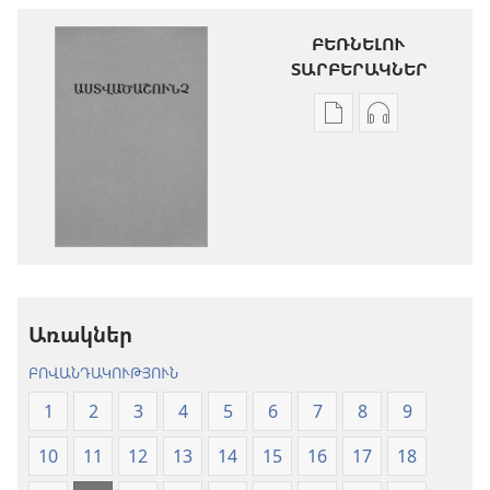
ԲԵՌՆԵԼՈՒ
ՏԱՐԲԵՐԱԿՆԵՐ
Թվային
Աուդիոձայն
հրատարակությու
բեռնելու
բեռնելու
տարբերակն
տարբերակներ
Աստվածաշու
Աստվածաշունչ.
«Նոր
«Նոր
աշխարհ»
աշխարհ»
թարգմանութ
թարգմանություն
(2024)
Առակներ
(2024)
ԲՈՎԱՆԴԱԿՈՒԹՅՈՒՆ
1
2
3
4
5
6
7
8
9
10
11
12
13
14
15
16
17
18