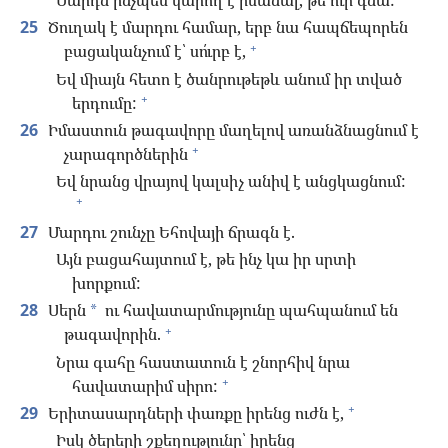
Մարդն ինչպե՞ս կարող է իմանալ, թե ուր գնա:
25
Ծուղակ է մարդու համար, երբ նա հապճեպորեն
+
բացականչում է՝ սո՛ւրբ է,
Եվ միայն հետո է ծանրութեթև անում իր տված
+
երդումը:
26
Իմաստուն թագավորը մաղելով առանձնացնում է
+
չարագործներին
Եվ նրանց վրայով կալսիչ անիվ է անցկացնում:
+
27
Մարդու շունչը Եհովայի ճրագն է.
Այն բացահայտում է, թե ինչ կա իր սրտի
խորքում:
28
Սերն
ու հավատարմությունը պահպանում են
*
+
թագավորին.
Նրա գահը հաստատուն է շնորհիվ նրա
+
հավատարիմ սիրո:
+
29
Երիտասարդների փառքը իրենց ուժն է,
Իսկ ծերերի շքեղությունը՝ իրենց