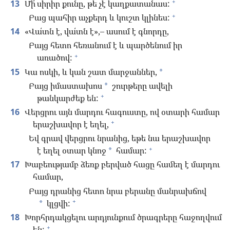
+
13
Մի՛ սիրիր քունը, թե չէ կաղքատանաս:
+
Բաց պահիր աչքերդ և կուշտ կլինես:
14
«Վա՛տն է, վա՛տն է»,– ասում է գնորդը,
Բայց հետո հեռանում է և պարծենում իր
+
առածով:
15
Կա ոսկի, և կան շատ մարջաններ,
*
Բայց իմաստախոս
շուրթերը ավելի
*
+
թանկարժեք են:
16
Վերցրու այն մարդու հագուստը, ով օտարի համար
+
երաշխավոր է եղել,
Եվ գրավ վերցրու նրանից, եթե նա երաշխավոր
+
է եղել օտար կնոջ
համար:
*
17
Խաբեությամբ ձեռք բերված հացը համեղ է մարդու
համար,
Բայց դրանից հետո նրա բերանը մանրախճով
+
կլցվի:
*
18
Խորհրդակցելու արդյունքում ծրագրերը հաջողվում
+
են: