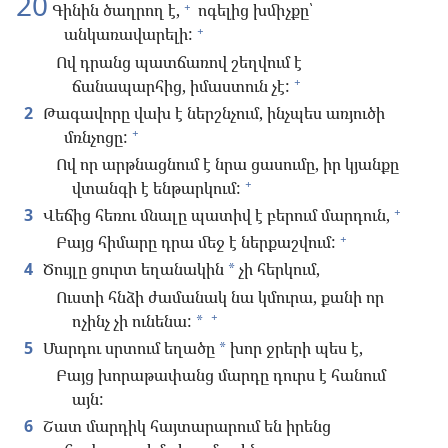
20
+
Գինին ծաղրող է,
ոգելից խմիչքը՝
+
անկառավարելի:
Ով դրանց պատճառով շեղվում է
+
ճանապարհից, իմաստուն չէ:
2
Թագավորը վախ է ներշնչում, ինչպես առյուծի
+
մռնչոցը:
Ով որ արթնացնում է նրա ցասումը, իր կյանքը
+
վտանգի է ենթարկում:
+
3
Վեճից հեռու մնալը պատիվ է բերում մարդուն,
+
Բայց հիմարը դրա մեջ է ներքաշվում:
4
Ծույլը ցուրտ եղանակին
չի հերկում,
*
Ուստի հնձի ժամանակ նա կմուրա, քանի որ
+
ոչինչ չի ունենա:
*
5
Մարդու սրտում եղածը
խոր ջրերի պես է,
*
Բայց խորաթափանց մարդը դուրս է հանում
այն:
6
Շատ մարդիկ հայտարարում են իրենց