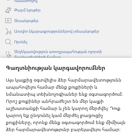
(բացվում
համաժողով
պատուհան)
է
Թարմ նյութեր
նոր
պատուհան)
Տեսանյութեր
Աուդիո նկարագրություններով տեսանյութեր
Որոնել
Տեղեկատվություն առողջապահության ոլորտի
մասնագետների համար
Գաղտնիության կարգավորումներ
Գլոբալ հաղորդակցություն
Օգնություն
Այս կայքից օգտվելիս ձեր հարմարավետությունն
ապահովելու համար մենք քուքիների և
Նվիրատվություններ
նմանատիպ տեխնոլոգիաներ ենք օգտագործում։
(բացվում
է
Որոշ քուքիներ անհրաժեշտ են մեր կայքի
նոր
աշխատանքի համար և չեն կարող մերժվել։ Դուք
Դիտարանի ՕՆԼԱՅՆ ԳՐԱԴԱՐԱՆ
(բացվում
պատուհան)
կարող եք ընդունել կամ մերժել լրացուցիչ
է
®
JW Hub
քուքիները, որոնք մենք օգտագործում ենք միմիայն
նոր
(բացվում
պատուհան)
ձեր հարմարավետությունը բարելավելու համար։
է