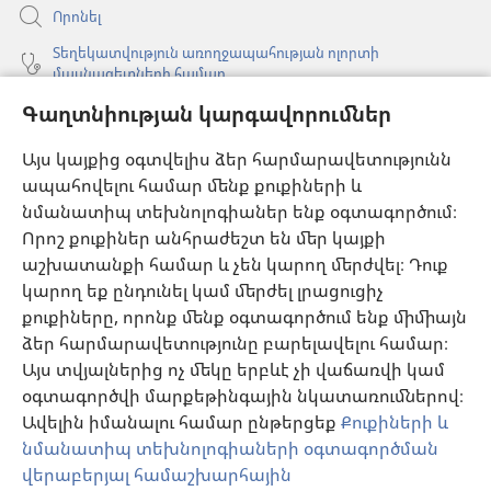
Որոնել
Տեղեկատվություն առողջապահության ոլորտի
մասնագետների համար
Գլոբալ հաղորդակցություն
Գաղտնիության կարգավորումներ
Օգնություն
Այս կայքից օգտվելիս ձեր հարմարավետությունն
ապահովելու համար մենք քուքիների և
Նվիրատվություններ
նմանատիպ տեխնոլոգիաներ ենք օգտագործում։
(բացվում
է
Որոշ քուքիներ անհրաժեշտ են մեր կայքի
նոր
աշխատանքի համար և չեն կարող մերժվել։ Դուք
Դիտարանի ՕՆԼԱՅՆ ԳՐԱԴԱՐԱՆ
(բացվում
պատուհան)
կարող եք ընդունել կամ մերժել լրացուցիչ
է
®
JW Hub
քուքիները, որոնք մենք օգտագործում ենք միմիայն
նոր
(բացվում
պատուհան)
ձեր հարմարավետությունը բարելավելու համար։
է
®
JW Library
հավելված
նոր
Այս տվյալներից ոչ մեկը երբևէ չի վաճառվի կամ
պատուհան)
օգտագործվի մարքեթինգային նկատառումներով։
Watchtower Library
Ավելին իմանալու համար ընթերցեք
Քուքիների և
նմանատիպ տեխնոլոգիաների օգտագործման
վերաբերյալ համաշխարհային