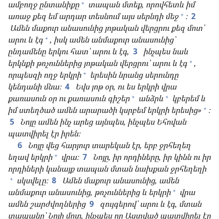
+
ամբողջ ընտանիքը
տապան մտեք, որովհետև իմ
+
առաջ քեզ եմ արդար տեսնում այս սերնդի մեջ
։
2
Ամեն մաքուր անասունից յոթական վերցրու քեզ մոտ՝
+
արու և էգ
, իսկ ամեն անմաքուր անասունից՝
ընդամենը երկու հատ՝ արու և էգ,
3
ինչպես նաև
+
երկնքի թռչուններից յոթական վերցրու՝ արու և էգ
,
+
որպեսզի ողջ երկրի
երեսին նրանց սերունդը
կենդանի մնա։
4
Եվս յոթ օր, ու ես երկրի վրա
+
+
քառասուն օր ու քառասուն գիշեր
անձրև
կբերեմ և
+
իմ ստեղծած ամեն արարածի կսրբեմ երկրի երեսից»
։
5
Նոյը ամեն ինչ արեց այնպես, ինչպես Եհովան
պատվիրել էր իրեն։
6
Նոյը վեց հարյուր տարեկան էր, երբ ջրհեղեղ
+
եղավ երկրի
վրա։
7
Նոյը, իր որդիները, իր կինն ու իր
որդիների կանայք տապան մտան նախքան ջրհեղեղի
+
սկսվելը։
8
Ամեն մաքուր
անասունից, ամեն
+
անմաքուր անասունից, թռչուններից և երկրի
վրա
ամեն շարժվողներից
9
զույգերով՝ արու և էգ, մտան
տապանը՝ Նոյի մոտ, ինչպես որ Աստված պատվիրել էր