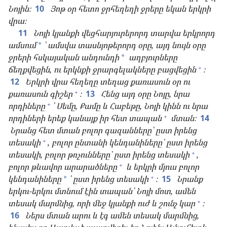
Նոյին։
10
Յոթ օր հետո ջրհեղեղի ջրերը եկան երկրի
վրա։
11
Նոյի կյանքի վեցհարյուրերորդ տարվա երկրորդ
ամսում
՝ ամսվա տասնյոթերորդ օրը, այդ նույն օրը
*
ջրերի հսկայական անդունդի
աղբյուրները
*
+
ճեղքվեցին, ու երկնքի ջրարգելակները բացվեցին
։
12
Երկրի վրա հեղեղը տեղաց քառասուն օր ու
+
քառասուն գիշեր
։
13
Հենց այդ օրը Նոյը, նրա
+
որդիները
՝ Սեմը, Քամը և Հաբեթը, Նոյի կինն ու նրա
+
որդիների երեք կանայք իր հետ տապան
մտան։
14
Նրանց հետ մտան բոլոր գազանները՝ ըստ իրենց
+
տեսակի
, բոլոր ընտանի կենդանիները՝ ըստ իրենց
+
տեսակի, բոլոր թռչունները՝ ըստ իրենց տեսակի
,
+
բոլոր թևավոր արարածները
և երկրի մյուս բոլոր
+
կենդանիները
՝ ըստ իրենց տեսակի
։
15
Նրանք
*
երկու-​երկու մտնում էին տապան՝ Նոյի մոտ, ամեն
+
տեսակ մարմնից, որի մեջ կյանքի ուժ և շունչ կար
։
16
Ներս մտան արու և էգ ամեն տեսակ մարմնից,