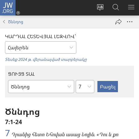
JW.ORG
Մուտքագրվել
(բացվում
Փոխել
Որոնում
ՑՈ
է
կայքի
JW.ORG
ՏԱ
Ծննդոց
նոր
լեզուն
կայքում
ՄԵ
պատուհան)
ԿԱՐԴԱԼ ՀԵՏԵՎՅԱԼ ԼԵԶՎՈՎ՝
Տեսեք 2024 թ. վերանայված տարբերակը
ՑՈՒՅՑ ՏԱԼ
Ըստ
Աստվածաշնչյան
գլուխների
գիրք
Ծննդոց
7։1-24
7
Դրանից հետո Եհովան ասաց Նոյին. «Դու և քո