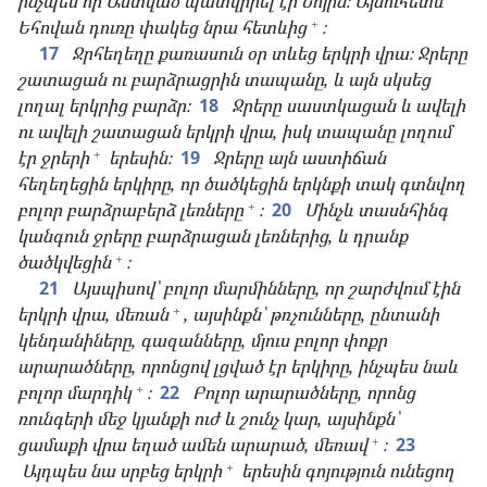
ինչպես որ Աստված պատվիրել էր Նոյին։ Այնուհետև
+
Եհովան դուռը փակեց նրա հետևից
։
17
Ջրհեղեղը քառասուն օր տևեց երկրի վրա։ Ջրերը
շատացան ու բարձրացրին տապանը, և այն սկսեց
լողալ երկրից բարձր։
18
Ջրերը սաստկացան և ավելի
ու ավելի շատացան երկրի վրա, իսկ տապանը լողում
+
էր ջրերի
երեսին։
19
Ջրերը այն աստիճան
հեղեղեցին երկիրը, որ ծածկեցին երկնքի տակ գտնվող
+
բոլոր բարձրաբերձ լեռները
։
20
Մինչև տասնհինգ
կանգուն ջրերը բարձրացան լեռներից, և դրանք
+
ծածկվեցին
։
21
Այսպիսով՝ բոլոր մարմինները, որ շարժվում էին
+
երկրի վրա, մեռան
, այսինքն՝ թռչունները, ընտանի
կենդանիները, գազանները, մյուս բոլոր փոքր
արարածները, որոնցով լցված էր երկիրը, ինչպես նաև
+
բոլոր մարդիկ
։
22
Բոլոր արարածները, որոնց
ռունգերի մեջ կյանքի ուժ և շունչ կար, այսինքն՝
+
ցամաքի վրա եղած ամեն արարած, մեռավ
։
23
+
Այդպես նա սրբեց երկրի
երեսին գոյություն ունեցող