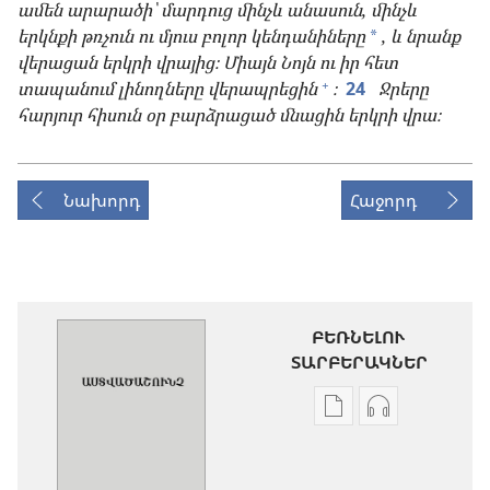
ամեն արարածի՝ մարդուց մինչև անասուն, մինչև
երկնքի թռչուն ու մյուս բոլոր կենդանիները
, և նրանք
*
վերացան երկրի վրայից։ Միայն Նոյն ու իր հետ
+
տապանում լինողները վերապրեցին
։
24
Ջրերը
հարյուր հիսուն օր բարձրացած մնացին երկրի վրա։
Նախորդ
Հաջորդ
ԲԵՌՆԵԼՈՒ
ՏԱՐԲԵՐԱԿՆԵՐ
Թվային
Աուդիոձայն
հրատարակությու
բեռնելու
բեռնելու
տարբերակն