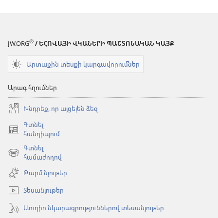
®
JW.ORG
/ ԵՀՈՎԱՅԻ ՎԿԱՆԵՐԻ ՊԱՇՏՈՆԱԿԱՆ ԿԱՅՔ
Արտաքին տեսքի կարգավորումներ
Արագ հղումներ
Խնդրեք, որ այցելեն ձեզ
Գտնել
(բացվում
հանդիպում
է
Գտնել
նոր
(բացվում
համաժողով
պատուհան)
է
Թարմ նյութեր
նոր
պատուհան)
Տեսանյութեր
Աուդիո նկարագրություններով տեսանյութեր