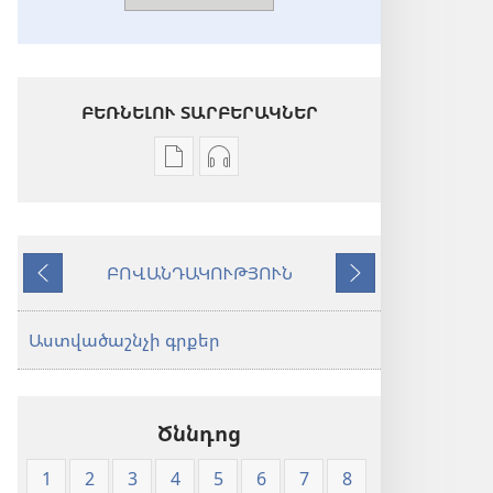
ԲԵՌՆԵԼՈՒ ՏԱՐԲԵՐԱԿՆԵՐ
Թվային
Աուդիոձայնագրությունները
հրատարակությունները
բեռնելու
բեռնելու
տարբերակներ
տարբերակներ
ՆԱ
ԲՈՎԱՆԴԱԿՈՒԹՅՈՒՆ
ՆԱ
թարգմանություն
Նախորդ
Հաջորդ
թարգմանություն
(փափուկ
(փափուկ
կազմով)
Աստվածաշնչի գրքեր
կազմով)
Ծննդոց
1
2
3
4
5
6
7
8