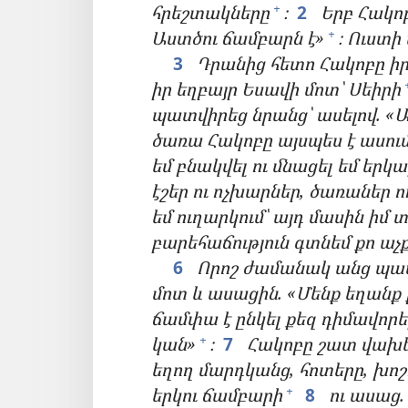
հրեշտակները
։
2
Երբ Հակոբ
+
Աստծու ճամբարն է»
։ Ուստի
+
3
Դրանից հետո Հակոբը 
իր եղբայր Եսավի մոտ՝ Սեիրի
պատվիրեց նրանց՝ ասելով. «Ա
ծառա Հակոբը այսպես է ասու
եմ բնակվել ու մնացել եմ երկ
էշեր ու ոչխարներ, ծառաներ 
եմ ուղարկում՝ այդ մասին իմ 
բարեհաճություն գտնեմ քո աչք
6
Որոշ ժամանակ անց պա
մոտ և ասացին. «Մենք եղանք 
ճամփա է ընկել քեզ դիմավորել
կան»
։
7
Հակոբը շատ վախ
+
եղող մարդկանց, հոտերը, խո
երկու ճամբարի
8
ու ասաց.
+