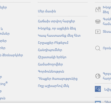
նչեր
Խնդր
Մեր մասին
ձեզ
Գտնե
Հաճախ տրվող հարցեր
(բացվում
համ
Խնդրեք, որ այցելեն ձեզ
է
 և
Տեսա
նոր
ոմսեր
Կապ հաստատեք մեզ հետ
պատուհա
արեր
Շրջայցեր Բեթելում
րեր
Որոն
Հանդիպումներ
 ձեռնարկներ
Հիշատակի երեկո
Համաժողովներ
Գործունեություն
Գլոբ
եր
հաղո
Դեպքեր ծառայությունից
®
ting
Ողջ աշխարհով մեկ
Նվի
ր
(բացվում
է
ուն
նոր
Դիտ
նչյան
պատուհա
(բացվում
ԳՐ
կայացումներ