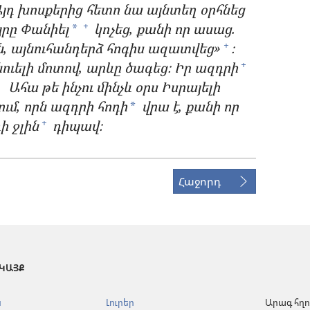
Այդ խոսքերից հետո նա այնտեղ օրհնեց
յրը Փանիել
կոչեց, քանի որ ասաց.
+
*
ն, այնուհանդերձ հոգիս ազատվեց»
։
+
ուելի մոտով, արևը ծագեց։ Իր ազդրի
+
2
Ահա թե ինչու մինչև
օրս Իսրայելի
ում, որն ազդրի հոդի
վրա է, քանի որ
*
ի ջլին
դիպավ։
+
Հաջորդ
 ԿԱՅՔ
ն
Լուրեր
Արագ հղո