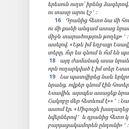
երեսուն ուղտ՝ իրենց ձագերով,
ու տասը արու էշ
։
+
16
Դրանից հետո նա մի հո
ու մի քանի անգամ ասաց նրան
միջև տարածություն թողեք»
+
ասելով. «Եթե իմ եղբայր Եսավը
տերը, ո՞ւր ես գնում և ո՞ւմ ե
18
այդ ժամանակ ասա նրան. 
որն ուղարկված է իմ տեր Եսա
19
Նա պատվիրեց նաև երկրոր
նրանց, ովքեր գնում էին հոտե
Եսավին, այսպես ասացեք նրա
Հակոբը մեր հետևում է»»
։ Ն
+
ասում էր. «Միգուցե խաղաղեց
նվերներով
և դրանից հետո կ
+
բարյացակամորեն ընդունի»
+