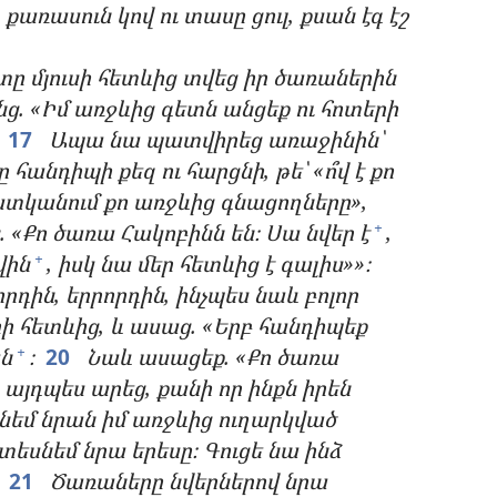
 քառասուն կով ու տասը ցուլ, քսան էգ էշ
տը մյուսի հետևից տվեց իր ծառաներին
ց. «Իմ առջևից գետն անցեք ու հոտերի
։
17
Ապա նա պատվիրեց առաջինին՝
 հանդիպի քեզ ու հարցնի, թե՝ «ո՞վ է քո
ն պատկանում քո առջևից գնացողները»,
«Քո ծառա Հակոբինն են։ Սա նվեր է
,
+
վին
, իսկ նա մեր հետևից է գալիս»»։
+
դին, երրորդին, ինչպես նաև բոլոր
րի հետևից, և ասաց. «Երբ հանդիպեք
ն
։
20
Նաև ասացեք. «Քո ծառա
+
ա այդպես արեց, քանի որ ինքն իրեն
նեմ նրան իմ առջևից ուղարկված
տեսնեմ նրա երեսը։ Գուցե նա ինձ
։
21
Ծառաները նվերներով նրա