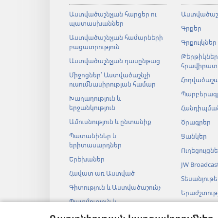
Աստվածաշնչյան հարցեր ու
Աստվածաշ
պատասխաններ
Գրքեր
Աստվածաշնչյան համարների
Գրքույկներ
բացատրություն
Թերթիկներ
Աստվածաշնչյան դասընթաց
հրավիրատ
Միջոցներ՝ Աստվածաշնչի
Հոդվածաշ
ուսումնասիրության համար
Պարբերագ
Խաղաղություն և
երջանկություն
Հանդիպման
Ամուսնություն և ընտանիք
Ծրագրեր
Պատանիներ և
Ցանկեր
երիտասարդներ
Ուղեցույցն
Երեխաներ
JW Broadcas
Հավատ առ Աստված
Տեսանյութե
Գիտություն և Աստվածաշունչ
Երաժշտությ
Պատմություն և
Աստվածաշ
Աստվածաշունչ
աուդիոներ