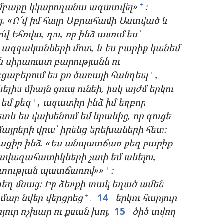
ամբարը կկարողանա ազատվել»
։
+
. «Ո՜վ իմ հայր Աբրահամի Աստված և
 ո՜վ Եհովա, դու, որ ինձ ասում ես՝
ո ազգականների մոտ, և ես բարիք կանեմ
ն սիրառատ բարությանն ու
ւցաբերում ես քո ծառայի հանդեպ
,
+
լիս միայն ցուպ ունեի, իսկ այժմ երկու
 եմ քեզ
, ազատիր ինձ իմ եղբոր
+
ետև ես վախենում եմ նրանից, որ գուցե
մայրերի վրա՝ իրենց երեխաների հետ։
սացիր ինձ. «Ես անպատճառ քեզ բարիք
ի ավազահատիկների չափ եմ անելու,
շատության պատճառով»»
։
+
տեղ մնաց։ Իր ձեռքի տակ եղած ամեն
մար նվեր վերցրեց
.
14
երկու հարյուր
+
յուր ոչխար ու քսան խոյ,
15
ծիծ տվող