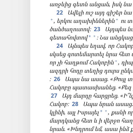
առջևից գետն անցան, իսկ նա
22
Ավելի ուշ այդ գիշեր ն
, երկու աղախիններին
ու 
+
+
ծանծաղուտով։
23
Այդպես ն
գետահովտով
։ Նա անցկաց
+
*
24
Այնպես եղավ, որ Հակո
սկսեց գոտեմարտել նրա հետ մ
որ չի հաղթում Հակոբին
, դի
+
ազդրի հոդը տեղից դուրս ընկ
։
26
Ապա նա ասաց. «Թույլ տո
Հակոբը պատասխանեց. «Քեզ բա
27
Այդ մարդը հարցրեց. «Ի՞ն
Հակոբ։
28
Ապա նրան ասաց. 
կլինի, այլ Իսրայել
, քանի ո
+
*
մարդկանց հետ և ի վերջո հա
նրան. «Խնդրում եմ, ասա ինձ ք