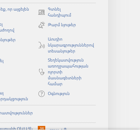
եք, որ այցելեն
Գտնել
(բացվում
հանդիպում
է
լ
Թարմ նյութեր
նոր
աժողով
պատուհան)
Աուդիո
նյութեր
նկարագրություններով
ն)
տեսանյութեր
Տեղեկատվություն
ել
առողջապահության
ոլորտի
մասնագետների
համար
ալ
Օգնություն
րդակցություն
րատվություններ
արանի ՕՆԼԱՅՆ
®
JW Hub
(բացվում
ն)
ԱԴԱՐԱՆ
է