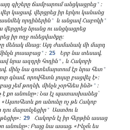
 այդ գիշերը ճամբարում անցկացրեց
։
+
ա վեր կացավ, վերցրեց իր երկու կանանց
տասնմեկ որդիներին
և անցավ Հաբոկի
+
+
ա վերցրեց նրանց ու անցկացրեց
րեց իր ողջ ունեցվածքը։
բը մենակ մնաց։ Այդ ժամանակ մի մարդ
ինչև լուսաբաց
։
25
Երբ նա տեսավ,
+
պավ նրա ազդրի հոդին
, և Հակոբի
*
ավ, մինչ նա գոտեմարտում էր նրա հետ
+
ւր գնամ, որովհետև լույսը բացվել է»։
ց չեմ թողնի, մինչև չօրհնես ինձ»
։
+
չ է քո անունը»։ Նա էլ պատասխանեց՝
«Այսուհետև քո անունը ոչ թե Հակոբ
ր դու մարտնչեցիր
Աստծու և
+
ղթեցիր»։
29
Հակոբն էլ իր հերթին ասաց
ո անունը»։ Բայց նա ասաց. «Ինչո՞ւ ես