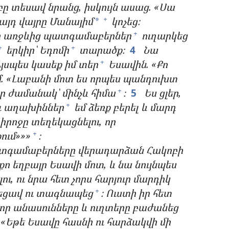
ը տեսավ նրանց, իսկույն ասաց. «Սա
 այդ վայրը Մանայիմ
կոչեց։
+
*
իր առջևից պատգամաբերներ
ուղարկեց
+
երկիր՝ Եդոմի
տարածք։
4
Նա
+
+
յսպես կասեք իմ տեր
Եսավին. «Քո
+
մ. «Լաբանի մոտ ես որպես պանդուխտ
ար ժամանակ՝ մինչև հիմա
։
5
Ես ցլեր,
+
ու աղախիններ
եմ ձեռք բերել և մարդ
+
տիրոջը տեղեկացնելու, որ
ում»»»
։
+
տգամաբերները վերադարձան Հակոբի
քո եղբայր Եսավի մոտ, և նա նույնպես
ու, ու նրա հետ չորս հարյուր մարդիկ
եցավ ու տագնապեց
։ Ուստի իր հետ
+
շոր անասունները և ուղտերը բաժանեց
 «Եթե Եսավը հասնի ու հարձակվի մի