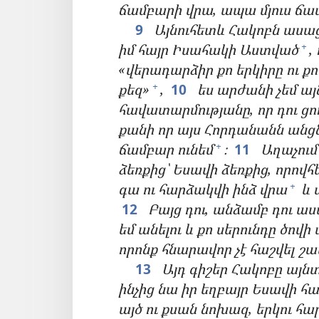
ճամբարի վրա, ապա մյուս ճ
9
Այնուհետև Հակոբն ասաց
իմ հայր Իսահակի Աստված
,
+
«վերադարձիր քո երկիրը ու ք
քեզ»
,
10
ես արժանի չեմ այ
+
հավատարմությանը, որ դու ցո
քանի որ այս Հորդանանն անցնե
ճամբար ունեմ
։
11
Աղաչում
+
ձեռքից՝ Եսավի ձեռքից, որովհ
գա ու հարձակվի ինձ վրա
և 
+
12
Բայց դու, անձամբ դու ա
եմ անելու և քո սերունդը ծով
որոնք հնարավոր չէ հաշվել 
13
Այդ գիշեր Հակոբը այն
ինչից նա իր եղբայր
Եսավի հա
այծ ու քսան նոխազ, երկու հար