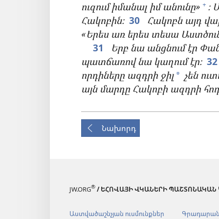
ուզում իմանալ իմ անունը»
։ 
+
Հակոբին։
30
Հակոբն այդ վա
«Երես առ երես տեսա Աստծու
31
Երբ նա անցնում էր Փան
պատճառով նա կաղում էր։
3
որդիները ազդրի ջիլ
չեն ուտ
*
այն մարդը Հակոբի ազդրի հոդ
Նախորդ
®
JW.ORG
/ ԵՀՈՎԱՅԻ ՎԿԱՆԵՐԻ ՊԱՇՏՈՆԱԿԱՆ
Աստվածաշնչյան ուսմունքներ
Գրադարա