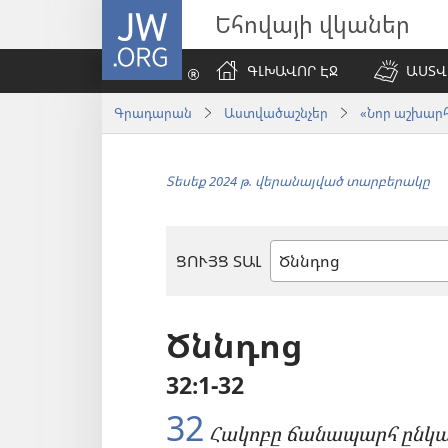
JW.ORG
Եհովայի վկաներ
ԳԼԽԱՎՈՐ ԷՋ
ԱՍՏՎ
Գրադարան
Աստվածաշնչեր
«Նոր աշխարհ»
Տեսեք 2024 թ. վերանայված տարբերակը
ՑՈՒՅՑ ՏԱԼ
Աստվածաշնչյան
գիրք
Ծննդոց
32։1-32
32
Հակոբը ճանապարհ ընկավ