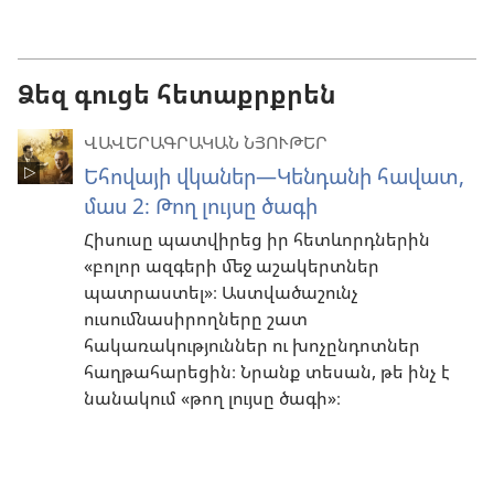
տարբերակնե
Ձեզ գուցե հետաքրքրեն
ՎԱՎԵՐԱԳՐԱԿԱՆ ՆՅՈՒԹԵՐ
Եհովայի վկաներ—Կենդանի հավատ,
մաս 2։ Թող լույսը ծագի
Հիսուսը պատվիրեց իր հետևորդներին
«բոլոր ազգերի մեջ աշակերտներ
պատրաստել»։ Աստվածաշունչ
ուսումնասիրողները շատ
հակառակություններ ու խոչընդոտներ
հաղթահարեցին։ Նրանք տեսան, թե ինչ է
նանակում «թող լույսը ծագի»։