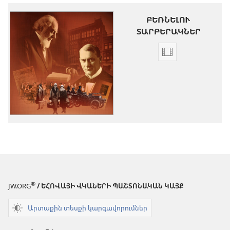
ԲԵՌՆԵԼՈՒ
ՏԱՐԲԵՐԱԿՆԵՐ
Տեսանյութը
բեռնելու
տարբերակնե
Եհովայի
վկաներ
—
Կենդանի
հավատ,
մաս
1:
Խավարից
®
JW.ORG
/ ԵՀՈՎԱՅԻ ՎԿԱՆԵՐԻ ՊԱՇՏՈՆԱԿԱՆ ԿԱՅՔ
դեպի
լույս
Արտաքին տեսքի կարգավորումներ