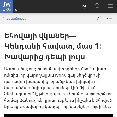
JW.ORG
Մուտքագրվել
(բացվում
Փոխել
Որոնում
ՑՈ
է
կայքի
JW.ORG
ՏԱ
Տեսանյութեր
նոր
լեզուն
կայքում
ՄԵ
պատուհան)
Եհովայի վկաներ—
Կենդանի հավատ, մաս 1:
Խավարից դեպի լույս
Աստվածաշունչ ուսումնասիրողները մեծ հավատ
ունեին, որ կարողացան դուրս գալ կեղծ կրոնի
դարավոր խավարից։ Նրանք նաև խիզախ ու
նախանձախնդիր լուսատուներ էին։ Ֆիլմում
ներկացավում է, թե ինչպես են նրանք քաջություն ու
համարձակություն դրսևորել, և թե ինչպես է Եհովան
նրանց «խավարից կանչել... իր սաքնչելի լույսի մեջ»։