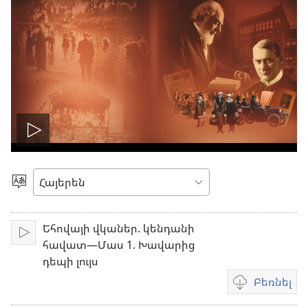
Սկսել
տեսանյութը
Ընտրեք
լեզուն
Եհովայի վկաներ. կենդանի
Միացնել
հավատ—Մաս 1. Խավարից
դեպի լույս
Բեռնել
Տեսանյութը
բեռնելու