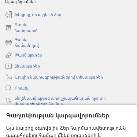
Արագ հղումներ
Խնդրեք, որ այցելեն ձեզ
Գտնել
(բացվում
հանդիպում
է
Գտնել
նոր
(բացվում
համաժողով
պատուհան)
է
Թարմ նյութեր
նոր
պատուհան)
Տեսանյութեր
Աուդիո նկարագրություններով տեսանյութեր
Որոնել
Տեղեկատվություն առողջապահության ոլորտի
մասնագետների համար
Գլոբալ հաղորդակցություն
Գաղտնիության կարգավորումներ
Օգնություն
Այս կայքից օգտվելիս ձեր հարմարավետությունն
ապահովելու համար մենք քուքիների և