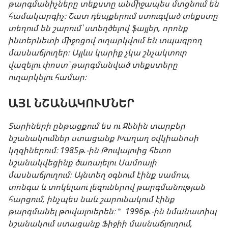
թարգմանիչները տեքստը անմիջապես մտցնում են
համակարգիչ։ Շատ դեպքերում ստուգված տեքստը
տեղում են շարում՝ ստեղծելով ֆայլեր, որոնք
ինտերնետի միջոցով ուղարկվում են տպագրող
մասնաճյուղեր։ Այլևս կարիք չկա շնչակտուր
վազելու փոստ՝ թարգմանված տեքստերը
ուղարկելու համար։
ԱՅԼ ՆՇԱՆԱԿՈՒՄՆԵՐ
Տարիների ընթացքում ես ու Ջենին տարբեր
նշանակումներ ստացանք Խաղաղ օվկիանոսի
կղզիներում։ 1985թ.-ին Թուվալուից հետո
նշանակվեցինք ծառայելու Սամոայի
մասնաճյուղում։ Այնտեղ օգնում էինք սամոա,
տոնգա և տոկելաու լեզուներով թարգմանության
հարցում, ինչպես նաև շարունակում էինք
թարգմանել թուվալուերեն։
1996թ.-ին նմանատիպ
*
նշանակում ստացանք Ֆիջիի մասնաճյուղում,