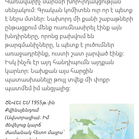
Կառավարիչ մարմնի խորհրդակցության
սենյակում։ Գրական կոմիտեն ուր որ է պետք
է ներս մտներ։ Նախորդ մի քանի շաբաթների
ընթացքում մենք ուսումնասիրել էինք այն
խնդիրները, որոնց բախվում են
թարգմանիչները, և պետք է լուծումներ
առաջադրեինք, ուստի շատ լարված էինք։
Իսկ ինչո՞ւ էր այդ հանդիպումն այդքան
կարևոր։ Նախքան այս հարցին
պատասխանելը թույլ տվեք մի փոքր
պատմեմ իմ անցյալից։
ԾՆՎԵԼ ԵՄ 1955թ.-ին
Քվինսլենդում
(Ավստրալիա)։ Իմ
ծնվելուց կարճ
ժամանակ հետո մայրս՝