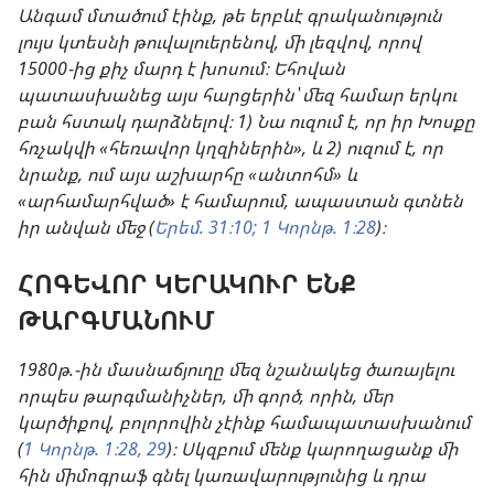
Անգամ մտածում էինք, թե երբևէ գրականություն
լույս կտեսնի թուվալուերենով, մի լեզվով, որով
15000-ից քիչ մարդ է խոսում։ Եհովան
պատասխանեց այս հարցերին՝ մեզ համար երկու
բան հստակ դարձնելով։ 1) Նա ուզում է, որ իր Խոսքը
հռչակվի «հեռավոր կղզիներին», և 2) ուզում է, որ
նրանք, ում այս աշխարհը «անտոհմ» և
«արհամարհված» է համարում, ապաստան գտնեն
իր անվան մեջ (
Երեմ. 31։10;
1 Կորնթ. 1։28
)։
ՀՈԳԵՎՈՐ ԿԵՐԱԿՈՒՐ ԵՆՔ
ԹԱՐԳՄԱՆՈՒՄ
1980թ.-ին մասնաճյուղը մեզ նշանակեց ծառայելու
որպես թարգմանիչներ, մի գործ, որին, մեր
կարծիքով, բոլորովին չէինք համապատասխանում
(
1 Կորնթ. 1։28, 29
)։ Սկզբում մենք կարողացանք մի
հին միմոգրաֆ գնել կառավարությունից և դրա