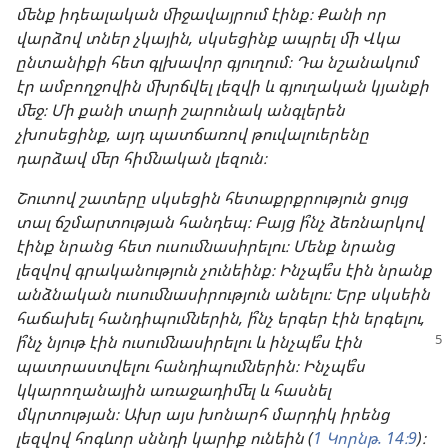
մենք իդեալական միջավայրում էինք։ Քանի որ
վարձով տներ չկային, սկսեցինք ապրել մի Վկա
ընտանիքի հետ գլխավոր գյուղում։ Դա նշանակում
էր ամբողջովին մխրճվել լեզվի և գյուղական կյանքի
մեջ։ Մի քանի տարի շարունակ անգլերեն
չխոսեցինք, այդ պատճառով թուվալուերենը
դարձավ մեր հիմնական լեզուն։
Շուտով շատերը սկսեցին հետաքրքրություն ցույց
տալ ճշմարտության հանդեպ։ Բայց ի՞նչ ձեռնարկով
էինք նրանց հետ ուսումնասիրելու։ Մենք նրանց
լեզվով գրականություն չունեինք։ Ինչպե՞ս էին նրանք
անձնական ուսումնասիրություն անելու։ Երբ սկսեին
հաճախել հանդիպումներին, ի՞նչ երգեր էին երգելու,
ի՞նչ նյութ էին ուսումնասիրելու
և ինչպե՞ս էին
պատրաստվելու հանդիպումներին։ Ինչպե՞ս
կկարողանային առաջադիմել և հասնել
մկրտության։ Ախր այս խոնարհ մարդիկ իրենց
լեզվով հոգևոր սննդի կարիք ունեին (
1 Կորնթ. 14։9
)։