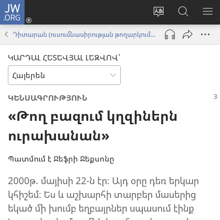
JW.ORG
Մուտքագրվել
(բացվում
Փոխել
Որոնում
ՑՈ
է
կայքի
JW.ORG
ՏԱ
Դիտարան (ուսումնասիրության թողարկում) | Օգոստոս 2015
նոր
լեզուն
կայքում
ՄԵ
պատուհան)
ԿԱՐԴԱԼ ՀԵՏԵՎՅԱԼ ԼԵԶՎՈՎ՝
ԿԵՆՍԱԳՐՈՒԹՅՈՒՆ
«Թող բազում կղզիներն
ուրախանան»
Պատմում է Ջեֆրի Ջեքսոնը
2000թ. մայիսի 22-ն էր։ Այդ օրը դեռ երկար
կհիշեմ։ Ես և աշխարհի տարբեր մասերից
եկած մի խումբ եղբայրներ սպասում էինք