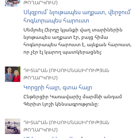
ԹՈՂԱՐԿՈՒՄ)
Սկզբում՝ նյութապես աղքատ, վերջում՝
հոգևորապես հարուստ
Սեմյուել Հերդը կյանքի վաղ տարիներին
նյութապես աղքատ էր, բայց հիմա
հոգևորապես հարուստ է, այնքան հարուստ,
որ չէր էլ կարող պատկերացնել։
ԴԻՏԱՐԱՆ (ՈՒՍՈՒՄՆԱՍԻՐՈՒԹՅԱՆ
ԹՈՂԱՐԿՈՒՄ)
Կորցրի հայր, գտա հայր
Ընթերցիր Կառավարիչ մարմնի անդամ
Գերիտ Լյոշի կենսագրությունը։
ԴԻՏԱՐԱՆ (ՈՒՍՈՒՄՆԱՍԻՐՈՒԹՅԱՆ
ԹՈՂԱՐԿՈՒՄ)