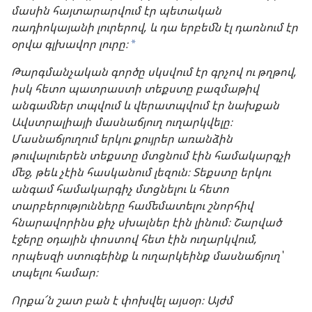
մասին հայտարարվում էր պետական
ռադիոկայանի լուրերով, և դա երբեմն էլ դառնում էր
օրվա գլխավոր լուրը։
*
Թարգմանչական գործը սկսվում էր գրչով ու թղթով,
իսկ հետո պատրաստի տեքստը բազմաթիվ
անգամներ տպվում և վերատպվում էր նախքան
Ավստրալիայի մասնաճյուղ ուղարկվելը։
Մասնաճյուղում երկու քույրեր առանձին
թուվալուերեն տեքստը մտցնում էին համակարգչի
մեջ, թեև չէին հասկանում լեզուն։ Տեքստը երկու
անգամ համակարգիչ մտցնելու և հետո
տարբերությունները համեմատելու շնորհիվ
հնարավորինս քիչ սխալներ էին լինում։ Շարված
էջերը օդային փոստով հետ էին ուղարկվում,
որպեսզի ստուգեինք և ուղարկեինք մասնաճյուղ՝
տպելու համար։
Որքա՜ն շատ բան է փոխվել այսօր։ Այժմ