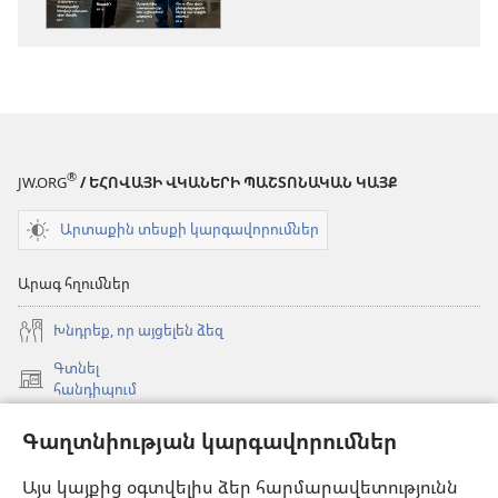
ԴԻՏԱՐԱՆ
(ՈՒՍՈՒՄՆԱ
(ՈՒՍՈՒՄՆԱՍԻՐՈ
ԹՈՂԱՐԿՈՒՄ
ԹՈՂԱՐԿՈՒՄ)
Օգոստոս 20
Օգոստոս 2015
®
JW.ORG
/ ԵՀՈՎԱՅԻ ՎԿԱՆԵՐԻ ՊԱՇՏՈՆԱԿԱՆ ԿԱՅՔ
Արտաքին տեսքի կարգավորումներ
Արագ հղումներ
Խնդրեք, որ այցելեն ձեզ
Գտնել
(բացվում
հանդիպում
է
Գտնել
նոր
Գաղտնիության կարգավորումներ
(բացվում
համաժողով
պատուհան)
է
Թարմ նյութեր
նոր
Այս կայքից օգտվելիս ձեր հարմարավետությունն