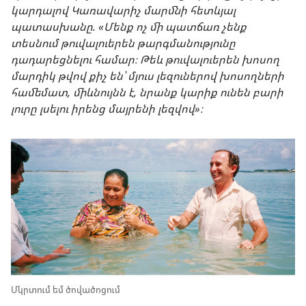
կարդալով Կառավարիչ մարմնի հետևյալ
պատասխանը. «Մենք ոչ մի պատճառ չենք
տեսնում թուվալուերեն թարգմանությունը
դադարեցնելու համար։ Թեև թուվալուերեն խոսող
մարդիկ թվով քիչ են՝ մյուս լեզուներով խոսողների
համեմատ, միևնույնն է, նրանք կարիք ունեն բարի
լուրը լսելու իրենց մայրենի լեզվով»։
Մկրտում եմ ծովածոցում