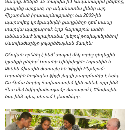
Ցավոք, Ջենին՝ 35 տարվա իմ հավատարիմ ընկերը,
չապրեց այնքան, որ ականատես լիներ այդ
հիշարժան իրադարձությանը։ Նա 2009-ին
պարտվեց կրծքագեղձի քաղցկեղի դեմ տասը
տարվա պայքարում։ Երբ հարություն առնի,
անկասկած կուրախանա՝ լսելով թուվալուերենով
Աստվածաշնչի լույսընծայման մասին։
Եհովան օրհնել է ինձ՝ տալով մեկ ուրիշ գեղեցիկ
կյանքի ընկեր՝ Լորանի Սիկիվոյին։ Լորանին և
Ջենին միասին ծառայել են Ֆիջիի Բեթելում։
Լորանին նույնպես ֆիջի լեզվի թարգմանիչ է եղել։
Ես հիմա նորից հավատարիմ կին ունեմ, որը ինձ
հետ մեծ նվիրվածությամբ ծառայում է Եհովային։
Նա, ինձ պես, սիրում է լեզուները։