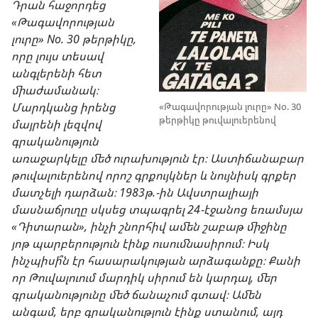
Դրան հաջորդեց
«Թագավորության
լուրը» No. 30 թերթիկը,
որը լույս տեսավ
անգլերենի հետ
միաժամանակ։
Մարդկանց իրենց
«Թագավորության լուրը» No. 30
թերթիկը թուվալուերենով
մայրենի լեզվով
գրականություն
առաջարկելը մեծ ուրախություն էր։ Աստիճանաբար
թուվալուերենով որոշ գրքույկներ և նույնիսկ գրքեր
մատչելի դարձան։ 1983թ.-ին Ավստրալիայի
մասնաճյուղը սկսեց տպագրել 24-էջանոց եռամսյա
«Դիտարան», ինչի շնորհիվ ամեն շաբաթ միջինը
յոթ պարբերություն էինք ուսումնասիրում։ Իսկ
ինչպիսի՞ն էր հասարակության արձագանքը։ Քանի
որ Թուվալուում մարդիկ սիրում են կարդալ, մեր
գրականությունը մեծ ճանաչում գտավ։ Ամեն
անգամ, երբ գրականություն էինք ստանում, այդ