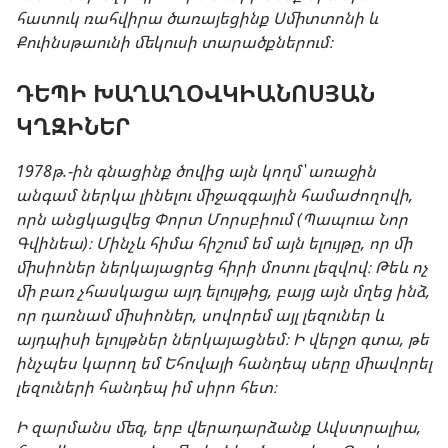
հատուկ ռահվիրա ծառայեցինք Սմիտտոնի և
Քուինսթաունի մեկուսի տարածքներում։
ԴԵՊԻ ԽԱՂԱՂՕՎԿԻԱՆՈՍՅԱՆ
ԿՂԶԻՆԵՐ
1978թ.-ին գնացինք ծովից այն կողմ՝ առաջին
անգամ ներկա լինելու միջազգային համաժողովի,
որն անցկացվեց Փորտ Մորսբիում (Պապուա Նոր
Գվինեա)։ Մինչև հիմա հիշում եմ այն ելույթը, որ մի
միսիոներ ներկայացրեց հիրի մոտու լեզվով։ Թեև ոչ
մի բառ չհասկացա այդ ելույթից, բայց այն մղեց ինձ,
որ դառնամ միսիոներ, սովորեմ այլ լեզուներ և
այդպիսի ելույթներ ներկայացնեմ։ Ի վերջո գտա, թե
ինչպես կարող եմ Եհովայի հանդեպ սերը միավորել
լեզուների հանդեպ իմ սիրո հետ։
Ի զարմանս մեզ, երբ վերադարձանք Ավստրալիա,