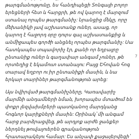
թարգմանությունը, ես հանդիպեցի Տոնգայի բոլոր
երեցների հետ և հարցրի, թե ով կարող է մարզում
ստանալ որպես թարգմանիչ։ Նրանցից մեկը, որը
մեխանիկի լավ աշխատանք ուներ, ասաց, որ
կարող է հաջորդ օրը դուրս գալ աշխատանքից և
անմիջապես գործի անցնել որպես թարգմանիչ։ Սա
հատկապես տպավորիչ էր, քանի որ եղբայրը
ընտանիք ուներ և գաղափար անգամ չուներ,
թե
որտեղից է եկամուտ ստանալու։ Բայց Եհովան հոգ
տարավ եղբոր ու իր ընտանիքի մասին, և նա
երկար տարիներ թարգմանություն արեց։
Այս նվիրված թարգմանիչները, Կառավարիչ
մարմնի անդամների նման, խորապես մտածում են
փոքր լեզվախմբերի պատկանող մարդկանց
հոգևոր կարիքների մասին։ Օրինակ՝ մի անգամ
հարց բարձրացվեց, թե արդյոք արժե ջանքեր
ներդնել թուվալուերեն գրականություն
հրատարակելու համար։ Ես անչափ քաջալերվեցի՝