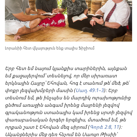
Լորանիի հետ վկայություն ենք տալիս Ֆիջիում
Երբ հետ եմ նայում կյանքիս տարիներին, այնքան
եմ քաջալերվում՝ տեսնելով, որ մեր սիրառատ
երկնային Հայրը՝ Եհովան, հոգ է տանում թե՛ մեծ, թե՛
փոքր լեզվախմբերի մասին (
Սաղ. 49։1–3
)։ Երբ
տեսնում եմ, թե ինչպես են մարդիկ ուրախությունից
ցնծում առաջին անգամ իրենց մայրենի լեզվով
գրականություն ստանալիս կամ իրենց սրտի լեզվով
փառաբանական երգեր երգելիս, մտածում եմ, թե
որքան շատ է Եհովան մեզ սիրում (
Գործ. 2։8,
11
)։
Ականջներիս մեջ դեռ հնչում են Սաուլո Թիսիի՝