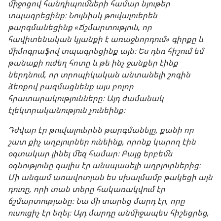
միջոցով հանդիպումների համար նյութեր
տպագրեցինք։ Նույնիսկ թուվալուերեն
թարգմանեցինք «Ճշմարտություն, որ
հավիտենական կյանքի է առաջնորդում» գիրքը և
միմոգրաֆով տպագրեցինք այն։ Ես դեռ հիշում եմ
թանաքի ուժեղ հոտը և թե ինչ ջանքեր էինք
ներդնում, որ տրոպիկական անտանելի շոգին
ձեռքով բազմացնենք այս բոլոր
հրատարակությունները։ Այդ ժամանակ
էլեկտրականություն չունեինք։
Դժվար էր թուվալուերեն թարգմանելը, քանի որ
շատ քիչ աղբյուրներ ունեինք, որոնք կարող էին
օգտակար լինել մեզ համար։ Բայց երբեմն
օգնությունը գալիս էր անսպասելի աղբյուրներից։
Մի անգամ առավոտյան ես սխալմամբ թակեցի այն
դուռը, որի տան տերը հակառակվում էր
ճշմարտությանը։ Նա մի տարեց մարդ էր, որը
ուսուցիչ էր եղել։ Այդ մարդը անմիջապես հիշեցրեց,