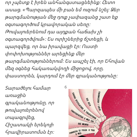
որ չպետք է իրեն անհանգստացնեինք։ Հետո
ասաց. «Պարզապես մի բան եմ ուզում նշել։ Ձեր
թարգմանության մեջ դուք չափազանց շատ եք
օգտագործում կրավորական սեռը։
Թուվալուերենում դա այդքան հաճախ չի
օգտագործվում»։ Ես ուրիշներից ճշտեցի, և
պարզվեց, որ նա իրավացի էր։ Ուստի
փոփոխություններ արեցինք մեր
թարգմանություններում։ Ես ապշել էի, որ Եհովան
մեզ օգնեց հակառակվողի միջոցով, որը,
փաստորեն, կարդում էր մեր գրականությունը։
Տարածելու համար
առաջին
գրականությունը, որ
թուվալուերենով
տպագրվեց,
Հիշատակի երեկոյի
հրավիրատոմսն էր։