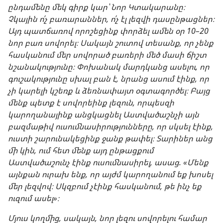
ընդամենը մեկ գիրք կար՝ Նոր Կտակարանը։
Չկային ո՛չ բառարաններ, ո՛չ էլ լեզվի դասընթացներ։
Այդ պատճառով որոշեցինք փորձել ամեն օր 10–20
նոր բառ սովորել։ Սակայն շուտով տեսանք, որ չենք
հասկանում մեր սովորած բառերի մեծ մասի ճիշտ
նշանակությունը։ Փոխանակ մարդկանց ասելու, որ
գուշակությունը սխալ բան է, նրանց ասում էինք, որ
չի կարելի կշեռք և ձեռնափայտ օգտագործել։ Բայց
մենք պետք է սովորեինք լեզուն, որպեսզի
կարողանայինք անցկացնել Աստվածաշնչի այն
բազմաթիվ ուսումնասիրությունները, որ սկսել էինք,
ուստի շարունակեցինք ջանք թափել։ Տարիներ անց
մի կին, ում հետ մենք այդ ընթացքում
Աստվածաշունչ էինք ուսումնասիրել, ասաց. «Մենք
այնքան ուրախ ենք, որ այժմ կարողանում եք խոսել
մեր լեզվով։ Սկզբում չէինք հասկանում, թե ինչ եք
ուզում ասել»։
Մյուս կողմից, սակայն, նոր լեզու սովորելու համար