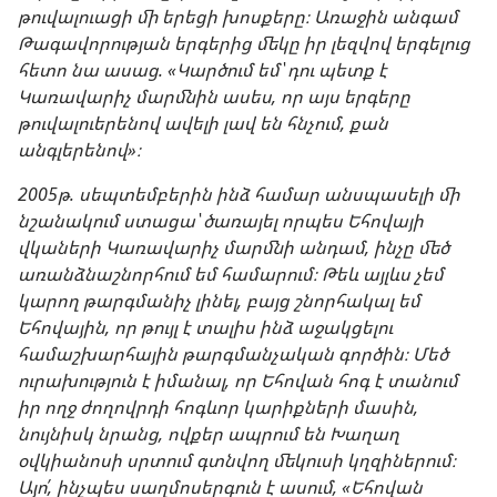
թուվալուացի մի երեցի խոսքերը։ Առաջին անգամ
Թագավորության երգերից մեկը իր լեզվով երգելուց
հետո նա ասաց. «Կարծում եմ՝ դու պետք է
Կառավարիչ մարմնին ասես, որ այս երգերը
թուվալուերենով ավելի լավ են հնչում, քան
անգլերենով»։
2005թ. սեպտեմբերին ինձ համար անսպասելի մի
նշանակում ստացա՝ ծառայել որպես Եհովայի
վկաների Կառավարիչ մարմնի անդամ, ինչը մեծ
առանձնաշնորհում եմ համարում։ Թեև այլևս չեմ
կարող թարգմանիչ լինել, բայց շնորհակալ եմ
Եհովային, որ թույլ է տալիս ինձ աջակցելու
համաշխարհային թարգմանչական գործին։ Մեծ
ուրախություն է իմանալ, որ Եհովան հոգ է տանում
իր ողջ ժողովրդի հոգևոր կարիքների մասին,
նույնիսկ նրանց, ովքեր ապրում են Խաղաղ
օվկիանոսի սրտում գտնվող մեկուսի կղզիներում։
Այո՛, ինչպես սաղմոսերգուն է ասում, «Եհովան