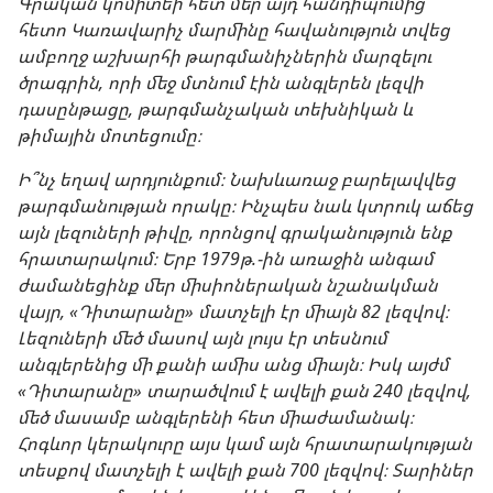
Գրական կոմիտեի հետ մեր այդ հանդիպումից
հետո Կառավարիչ մարմինը հավանություն տվեց
ամբողջ աշխարհի թարգմանիչներին մարզելու
ծրագրին, որի մեջ մտնում էին անգլերեն լեզվի
դասընթացը, թարգմանչական տեխնիկան և
թիմային մոտեցումը։
Ի՞նչ եղավ արդյունքում։ Նախևառաջ բարելավվեց
թարգմանության որակը։ Ինչպես նաև կտրուկ աճեց
այն լեզուների թիվը, որոնցով գրականություն ենք
հրատարակում։ Երբ 1979թ.-ին առաջին անգամ
ժամանեցինք մեր միսիոներական նշանակման
վայր, «Դիտարանը» մատչելի էր միայն 82 լեզվով։
Լեզուների մեծ մասով այն լույս էր տեսնում
անգլերենից մի քանի ամիս անց միայն։ Իսկ այժմ
«Դիտարանը» տարածվում է ավելի քան 240 լեզվով,
մեծ մասամբ անգլերենի հետ միաժամանակ։
Հոգևոր կերակուրը այս կամ այն հրատարակության
տեսքով մատչելի է ավելի քան 700 լեզվով։ Տարիներ