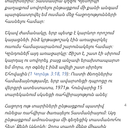
տարիներին։ Տասմանիա կղզու Գլենորկի
քաղաքում սովորելու ընթացքում մի քանի անգամ
պարգևատրվել եմ ուսման մեջ հաջողությունների
հասնելու համար։
Եկավ ժամանակը, երբ պետք է կարևոր որոշում
կայացնեի. ինձ կրթաթոշակ էին առաջարկել
ուսումս համալսարանում շարունակելու համար։
Կընդունեի՞ այդ առաջարկը։ Ճիշտ է, շատ էի սիրում
կարդալ ու սովորել, բայց անչափ երախտապարտ
եմ մորս, որ օգնել է ինձ ավելի շատ սիրելու
Եհովային (
1 Կորնթ. 3։18, 19
)։ Ուստի ծնողներիս
համաձայնությամբ, երբ ավարտեցի դպրոցը ու
վերցրի ատեստատս, 1971թ. հունվարից 15
տարեկանում սկսեցի ռահվիրայություն անել։
Հաջորդ ութ տարիների ընթացքում պատիվ
ունեցա ռահվիրա ծառայելու Տասմանիայում։ Այդ
ընթացքում ամուսնացա մի գեղեցիկ տասմանուհու
հետ՝ Ջենի Ալկոկի։ Չորս տարի մենք միասին