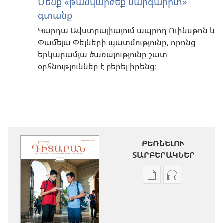
Մենք «թանկարժեք մարգարիտ»
գտանք
Կարդա Ավստրալիայում ապրող Ուինսթոն և
Փամելա Փեյների պատմությունը, որոնց
երկարամյա ծառայությունը շատ
օրհնություններ է բերել իրենց։
ԲԵՌՆԵԼՈՒ
ՏԱՐԲԵՐԱԿՆԵՐ
Թվային
Աուդիոձայն
հրատարակությու
բեռնելու
բեռնելու
տարբերակն
տարբերակներ
ԴԻՏԱՐԱՆ