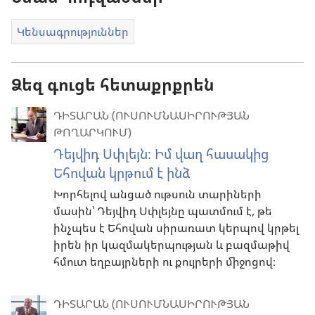
Կենսագրություններ
Ձեզ գուցե հետաքրքրեն
ԴԻՏԱՐԱՆ (ՈՒՍՈՒՄՆԱՍԻՐՈՒԹՅԱՆ
ԹՈՂԱՐԿՈՒՄ)
Դեյվիդ Սփլեյն։ Իմ վաղ հասակից
Եհովան կրթում է ինձ
Խորհելով անցած ութսուն տարիների
մասին՝ Դեյվիդ Սփլեյնը պատմում է, թե
ինչպես է Եհովան սիրառատ կերպով կրթել
իրեն իր կազմակերպության և բազմաթիվ
հմուտ եղբայրների ու քույրերի միջոցով։
ԴԻՏԱՐԱՆ (ՈՒՍՈՒՄՆԱՍԻՐՈՒԹՅԱՆ