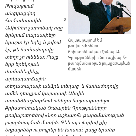
Թուվալուում
անցկացվող
համաժողովին։
Ամիսներ շարունակ ողջ
երկրում սարսափելի
Հայտարարում եմ
երաշտ էր եղել, և թվում
թուվալուերենով
էր, թե համաժողովը
Քրիստոնեական Հունարեն
տեղի չի ունենա։ Բայց
Գրությունների «Նոր աշխարհ»
թարգմանության լույսընծայման
երբ երեկոյան
մասին
ժամանեցինք,
արևադարձային
տեղատարափ անձրև տեղաց, և համաժողովը
ամեն դեպքում կայացավ։ Անգին
առանձնաշնորհում ունեցա հայտարարելու
Քրիստոնեական Հունարեն Գրությունների
թուվալուերենով «Նոր աշխարհ» թարգմանության
լույսընծայման մասին։ Թեև այս լեզվով քիչ
եղբայրներ ու քույրեր են խոսում, բայց նրանք