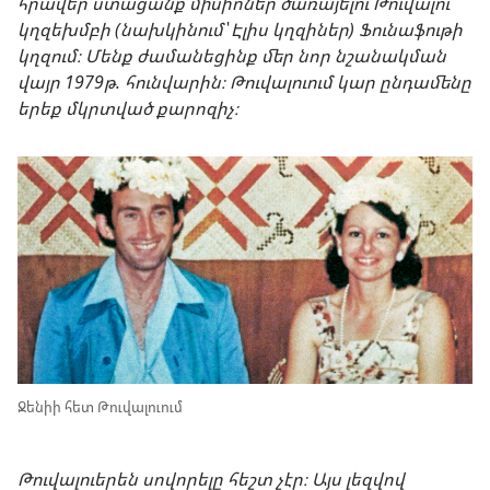
հրավեր ստացանք միսիոներ ծառայելու Թուվալու
կղզեխմբի (նախկինում՝ Էլիս կղզիներ) Ֆունաֆութի
կղզում։ Մենք ժամանեցինք մեր նոր նշանակման
վայր 1979թ. հունվարին։ Թուվալուում կար ընդամենը
երեք մկրտված քարոզիչ։
Ջենիի հետ Թուվալուում
Թուվալուերեն սովորելը հեշտ չէր։ Այս լեզվով