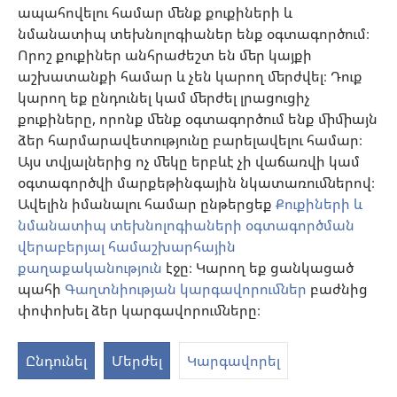
պատուհան)
ապահովելու համար մենք քուքիների և
Տեսանյութեր
նմանատիպ տեխնոլոգիաներ ենք օգտագործում։
Աուդիո նկարագրություններով տեսանյութեր
Որոշ քուքիներ անհրաժեշտ են մեր կայքի
աշխատանքի համար և չեն կարող մերժվել։ Դուք
Որոնել
կարող եք ընդունել կամ մերժել լրացուցիչ
Տեղեկատվություն առողջապահության ոլորտի
քուքիները, որոնք մենք օգտագործում ենք միմիայն
մասնագետների համար
ձեր հարմարավետությունը բարելավելու համար։
Գլոբալ հաղորդակցություն
Այս տվյալներից ոչ մեկը երբևէ չի վաճառվի կամ
օգտագործվի մարքեթինգային նկատառումներով։
Օգնություն
Ավելին իմանալու համար ընթերցեք
Քուքիների և
նմանատիպ տեխնոլոգիաների օգտագործման
Նվիրատվություններ
(բացվում
վերաբերյալ համաշխարհային
է
քաղաքականություն
էջը։ Կարող եք ցանկացած
նոր
Դիտարանի ՕՆԼԱՅՆ ԳՐԱԴԱՐԱՆ
պահի
Գաղտնիության կարգավորումներ
բաժնից
(բացվում
պատուհան)
է
փոփոխել ձեր կարգավորումները։
®
S
JW Hub
նոր
(բացվում
պատուհան)
Ta
է
®
Ընդունել
Մերժել
Կարգավորել
JW Library
հավելված
նոր
of
պատուհան)
Co