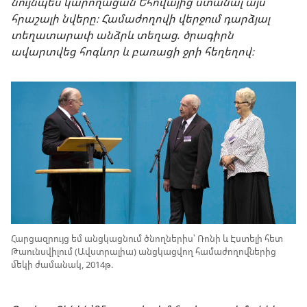
նույնպես կարողացան Եհովայից ստանալ այս
հրաշալի նվերը։ Համաժողովի վերջում դարձյալ
տեղատարափ անձրև տեղաց. ծրագիրն
ավարտվեց հոգևոր և բառացի ջրի հեղեղով։
Հարցազրույց եմ անցկացնում ծնողներիս՝ Ռոնի և Էստելի հետ
Թաունսվիլում (Ավստրալիա) անցկացվող համաժողովներից
մեկի ժամանակ, 2014թ.