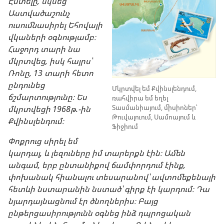
Էստելը, սկսեց
Աստվածաշունչ
ուսումնասիրել Եհովայի
վկաների օգնությամբ։
Հաջորդ տարի նա
մկրտվեց, իսկ հայրս՝
Ռոնը, 13 տարի հետո
ընդունեց
Մկրտվել եմ Քվինսլենդում,
ճշմարտությունը։ Ես
ռահվիրա եմ եղել
Տասմանիայում, միսիոներ՝
մկրտվեցի 1968թ.-ին
Թուվալուում, Սամոայում և
Քվինսլենդում։
Ֆիջիում
Փոքրուց սիրել եմ
կարդալ, և լեզուները իմ տարերքն էին։ Ամեն
անգամ, երբ ընտանիքով ճամփորդում էինք,
փոխանակ հիանալու տեսարանով՝ ավտոմեքենայի
հետևի նստարանին նստած՝ գիրք էի կարդում։ Դա
նյարդայնացնում էր ծնողներիս։ Բայց
ընթերցասիրությունն օգնեց ինձ դպրոցական