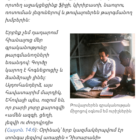
որտեղ աջակցեցինք ֆիջի, կիրիբատի, նաուրու,
ռոտուման լեզուներով և թուվալուերեն թարգմանող
խմբերին։
Երբեք չեմ դադարում
հիանալուց մեր
գրականությունը
թարգմանողների
եռանդով։ Գործը
կարող է հոգնեցուցիչ և
ձանձրալի լինել։
Այդուհանդերձ, այս
հավատարիմ մարդիկ,
Եհովայի պես, ուզում են,
Թուվալուերեն գրականության
որ բարի լուրը քարոզվի
միջոցով օգնում եմ ուրիշներին
«ամեն ազգի, ցեղի,
լեզվի ու ժողովրդի»
(
Հայտն. 14։6
)։ Օրինակ՝ երբ կազմակերպվում էր
տոնգա լեզվով առաջին «Դիտարանի»