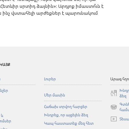
։ Հետևիր սրտիդ ձայնին»։ Արդյոք իմաստո՞ւն է
թե ինչ վստահելի արժեքներ է պարունակում
 ԿԱՅՔ
ն
Լուրեր
Արագ հղո
նչեր
Խնդր
Մեր մասին
ձեզ
Գտնե
Հաճախ տրվող հարցեր
(բացվում
համ
Խնդրեք, որ այցելեն ձեզ
է
 և
Տեսա
նոր
ոմսեր
Կապ հաստատեք մեզ հետ
պատուհա