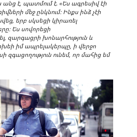
ն անց է, պատմում է. «Ես ագրեսիվ էի
իվների մեջ ընկնում։ Ինքս ինձ չէի
խվեց, երբ սկսեցի կիրառել
րը։ Ես սովորեցի
, զարգացրի խոնարհություն և
խեի իմ ապրելակերպը, ի վերջո
ի զգացողություն ունեմ, որ մահից եմ