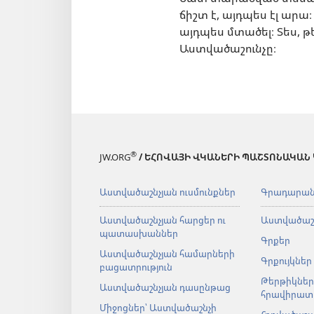
ճիշտ է, այդպես էլ արա
այդպես մտածել։ Տես, 
Աստվածաշունչը։
®
JW.ORG
/ ԵՀՈՎԱՅԻ ՎԿԱՆԵՐԻ ՊԱՇՏՈՆԱԿԱՆ
Աստվածաշնչյան ուսմունքներ
Գրադարա
Աստվածաշնչյան հարցեր ու
Աստվածաշ
պատասխաններ
Գրքեր
Աստվածաշնչյան համարների
Գրքույկներ
բացատրություն
Թերթիկներ
Աստվածաշնչյան դասընթաց
հրավիրատ
Միջոցներ՝ Աստվածաշնչի