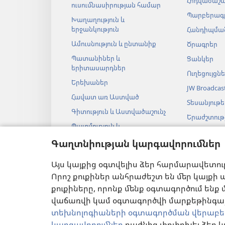
Հոդվածաշ
ուսումնասիրության համար
Պարբերագ
Խաղաղություն և
երջանկություն
Հանդիպման
Ամուսնություն և ընտանիք
Ծրագրեր
Պատանիներ և
Ցանկեր
երիտասարդներ
Ուղեցույցն
Երեխաներ
JW Broadcas
Հավատ առ Աստված
Տեսանյութե
Գիտություն և Աստվածաշունչ
Երաժշտությ
Պատմություն և
Աստվածաշ
Աստվածաշունչ
Գաղտնիության կարգավորումներ
աուդիոներ
Աստվածաշ
Այս կայքից օգտվելիս ձեր հարմարավետու
թատերակ
ընթերցանու
Որոշ քուքիներ անհրաժեշտ են մեր կայքի ա
քուքիները, որոնք մենք օգտագործում ենք 
վաճառվի կամ օգտագործվի մարքեթինգայի
տեխնոլոգիաների օգտագործման վերաբե
կարգավորումներ
բաժնից փոփոխել ձեր կ