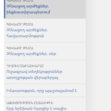
ԳԼԽԱՎՈՐ ԹԵՄԱ
Չհնացող արժեքներ.
ինքնատիրապետում
ԳԼԽԱՎՈՐ ԹԵՄԱ
Չհնացող արժեքներ.
հավատարմություն
ԳԼԽԱՎՈՐ ԹԵՄԱ
Չհնացող արժեքներ. սեր
ԴԻՏՈՒՄ ԵՆՔ ԱՇԽԱՐՀԸ
Ուշագրավ տեղեկություններ
առողջության վերաբերյալ
Իմաստություն, որը պաշտպանում է
ԱՋԱԿՑՈՒԹՅՈՒՆ ԸՆՏԱՆԻՔԻՆ
Երբ երեխան հարցեր է տալիս