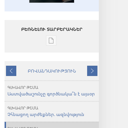
ԲԵՌՆԵԼՈՒ ՏԱՐԲԵՐԱԿՆԵՐ
Թվային
հրատարակությունները
բեռնելու
տարբերակներ
ԲՈՎԱՆԴԱԿՈՒԹՅՈՒՆ
ԱՐԹՆԱՑԵ՛Ք
Նախորդ
Հաջորդ
Աստվածաշունչը
գործնակա՞ն
ԳԼԽԱՎՈՐ ԹԵՄԱ
է
Աստվածաշունչը գործնակա՞ն է այսօր
այսօր
ԳԼԽԱՎՈՐ ԹԵՄԱ
Չհնացող արժեքներ. ազնվություն