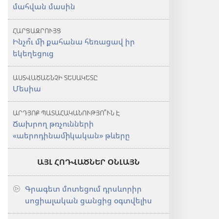
մահվան մասին
ՀԱՐՑԱԶՐՈՒՅՑ
Ինչո՞ւ մի քահանա հեռացավ իր
եկեղեցուց
ԱՍՏՎԱԾԱՇՆՉԻ ՏԵՍԱԿԵՏԸ
Մեսիա
ԱՐԴՅՈՔ ՊԱՏԱՀԱԿԱՆՈՒԹՅՈ՞ՒՆ Է
Ճախրող թռչունների
«աերոդինամիկական» թևերը
ԱՅԼ ՀՈԴՎԱԾՆԵՐ ՕՆԼԱՅՆ
Գրագետ մոտեցում դրսևորիր
սոցիալական ցանցից օգտվելիս