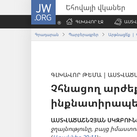
JW.ORG
Եհովայի վկաներ
ԳԼԽԱՎՈՐ ԷՋ
ԱՍՏՎ
Գրադարան
Պարբերագրեր
Արթնացե՛ք | 
ԳԼԽԱՎՈՐ ԹԵՄԱ | ԱՍՏՎԱԾԱ
Չհնացող արժե
ինքնատիրապե
ԱՍՏՎԱԾԱՇՆՉՅԱՆ ՍԿԶԲՈՒՆ
ջղայնությունը, բայց իմաստո