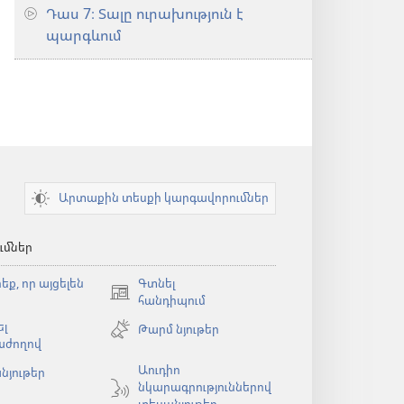
Դաս 7։ Տալը ուրախություն է
պարգևում
Արտաքին տեսքի կարգավորումներ
ւմներ
եք, որ այցելեն
Գտնել
(բացվում
հանդիպում
է
լ
Թարմ նյութեր
նոր
աժողով
պատուհան)
Աուդիո
նյութեր
նկարագրություններով
ն)