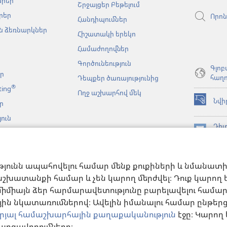
արեր
Շրջայցեր Բեթելում
րեր
Որոն
Հանդիպումներ
 ձեռնարկներ
Հիշատակի երեկո
Համաժողովներ
Գործունեություն
Գլոբ
եր
հաղո
Դեպքեր ծառայությունից
®
ting
Ողջ աշխարհով մեկ
Նվի
ր
(բացվում
է
ուն
նոր
Դիտ
նչյան
պատուհա
(բացվում
ԳՐ
կայացումներ
է
JW L
նոր
նչի
հավ
պատուհա
թյունն ապահովելու համար մենք քուքիների և նմանատ
անացված
թյուններ
շխատանքի համար և չեն կարող մերժվել։ Դուք կարող եք
միմիայն ձեր հարմարավետությունը բարելավելու համար։ 
ն նկատառումներով։ Ավելին իմանալու համար ընթեր
րյալ համաշխարհային քաղաքականություն
էջը։ Կարո
Copyright
© 2026 Watch Tower Bible and Tract Society of Pennsylvania.
արգավորումները։