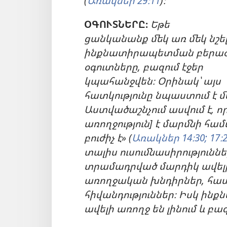
(
Առակներ 29։11
)։
ՕԳՈՒՏՆԵՐԸ։
Եթե
ցանկանանք մեկ առ մեկ նշե
ինքնատիրապետման բերա
օգուտները, բազում էջեր
կպահանջվեն։ Օրինակ՝ այս
հատկությունը նպաստում է 
Աստվածաշնչում ասվում է, ո
առողջություն] է մարմնի համ
բուժիչ է» (
Առակներ 14։30;
17։
տալիս ուսումնասիրություն
տրամադրված մարդիկ ավելի
առողջական խնդիրներ, հա
հիվանդություններ։ Իսկ ին
ավելի առողջ են լինում և բա