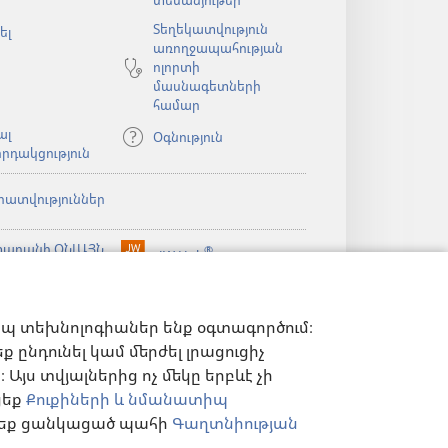
տեսանյութեր
Տեղեկատվություն
ել
առողջապահության
ոլորտի
մասնագետների
համար
ալ
Օգնություն
րդակցություն
րատվություններ
արանի ՕՆԼԱՅՆ
®
JW Hub
(բացվում
ն)
ԱԴԱՐԱՆ
է
®
ibrary
նոր
Watchtower Library
ելված
պատուհան)
ն)
իպ տեխնոլոգիաներ ենք օգտագործում։
 ընդունել կամ մերժել լրացուցիչ
Այս տվյալներից ոչ մեկը երբևէ չի
ցեք
Քուքիների և նմանատիպ
ղ եք ցանկացած պահի
Գաղտնիության