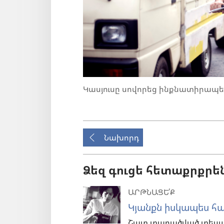
Կասյուսը սովորեց ինքնատիրապետ
Նախորդ
Ձեզ գուցե հետաքրքրե
ԱՐԹՆԱՑԵ՛Ք
Կյանքն իսկապես հ
Շատ տարածված տեսակետ