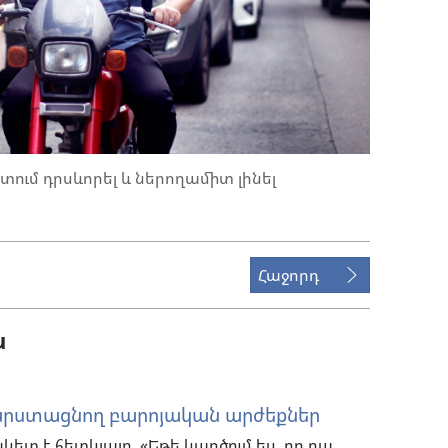
ում դրսևորել և ներողամիտ լինել
Հաջորդ
ն
արստացնող բարոյական արժեքներ
 է հետևյալը. «Եթե կարծում ես, որ դա