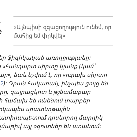
լ
«Այնպիսի զգացողություն ունեմ, որ
ծ
մահից եմ փրկվել»
մեր ֆիզիկական առողջությանը։
ր «հանդարտ սիրտը կյանք [կամ՝
ար», նաև նշվում է, որ «ուրախ սիրտը
22
)։ Դրան հակառակ, ինչպես ցույց են
ները, զայրացկոտ և թշնամաբար
 հաճախ են ունենում տարբեր
տկապես սրատնոթային
քնատիրապետում դրսևորող մարդիկ
զմաթիվ այլ օգուտներ են ստանում։