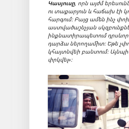
Կասյուսը
, որն այժմ երեսուն
ու տաքարյուն և հաճախ էի կռ
հարգում։ Բայց ամեն ինչ փո
աստվածաշնչյան սկզբունքնե
ինքնատիրապետում դրսևորել
դարձա ներողամիտ։ Եթե չփո
կհայտնվեի բանտում։ Այնպիս
փրկվել»։