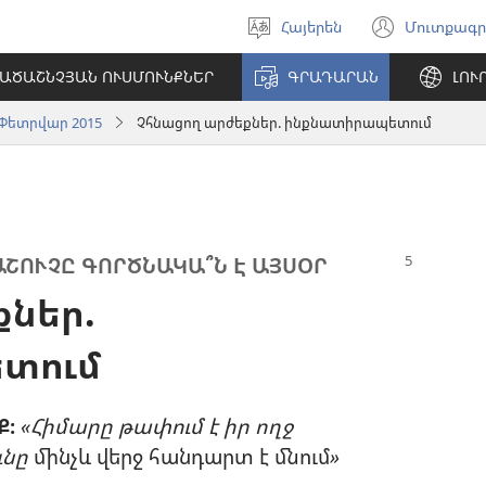
Հայերեն
Մուտքագր
Ընտրել
(բացվ
լեզուն
է
ԱԾԱՇՆՉՅԱՆ ՈՒՍՄՈՒՆՔՆԵՐ
ԳՐԱԴԱՐԱՆ
ԼՈՒ
նոր
պատո
Փետրվար 2015
Չհնացող արժեքներ. ինքնատիրապետում
ՇՈՒՉԸ ԳՈՐԾՆԱԿԱ՞Ն Է ԱՅՍՕՐ
քներ.
տում
Ք։
«Հիմարը թափում է իր ողջ
ւնը
մինչև վերջ հանդարտ է մնում
»