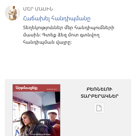
ՄԵՐ ՄԱՍԻՆ
Հաճախել հանդիպմանը
Տեղեկություններ մեր հանդիպումների
մասին։ Գտեք ձեզ մոտ գտնվող
հանդիպման վայրը։
ԲԵՌՆԵԼՈՒ
ՏԱՐԲԵՐԱԿՆԵՐ
Թվային
հրատարակությ
բեռնելու
տարբերակնե