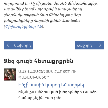
հորդորում է. «Ոչ մի բանի մասին մի՛ մտահոգվեք,
այլ ամեն ինչում աղոթքով և աղաչանքով
շնորհակալության հետ մեկտեղ թող ձեր
խնդրանքները հայտնի լինեն
Աստծուն
»
(
Փիլիպպեցիներ 4։6
)։
Նախորդ
Հաջորդ
Ձեզ գուցե հետաքրքրեն
ԱՍՏՎԱԾԱՇՆՉՅԱՆ ՀԱՐՑԵՐ ՈՒ
ՊԱՏԱՍԽԱՆՆԵՐ
Ինչի՞ մասին կարող եմ աղոթել
Ինչո՞ւ քո անձնական խնդիրները Աստծու
համար չնչին բան չեն։