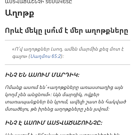
ԱՍՏՎԱԾԱՇՆՉԻ ՏԵՍԱԿԵՏԸ
Աղոթք
Որևէ մեկը լսո՞ւմ է մեր աղոթքները
«Ո՜վ աղոթքներ Լսող, ամեն մարմին քեզ մոտ է
գալու» (
Սաղմոս 65։2
)։
ԻՆՉ ԵՆ ԱՍՈՒՄ ՄԱՐԴԻԿ։
Ոմանք ասում են՝ «աղոթքները առաստաղից այն
կողմ չեն անցնում»։ Այն մարդիկ, ովքեր
տառապանքներ են կրում, ավելի շատ են հակված
մտածելու, թե իրենց աղոթքները չեն լսվում։
ԻՆՉ Է ԱՍՈՒՄ ԱՍՏՎԱԾԱՇՈՒՆՉԸ։
Այն ասում է. «Եհովայի աչքերն արդարներին են