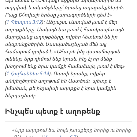
ուղղված, և ականջները՝ նրանց աղաչանքներին։
Բայց Եհովայի երեսը չարագործների դեմ է»
(
1 Պետրոս 3։12
)։ Անշուշտ, Աստված լսում է մեր
աղոթքները։ Սակայն նա լսում է հատկապես այն
մարդկանց աղոթքները, ովքեր հետևում են իր
սկզբունքներին։ Աստվածաշնչյան մեկ այլ
համարում գրված է. «Ահա թե ինչ վստահություն
ունենք, երբ դիմում ենք նրան. ինչ էլ որ մենք
խնդրում ենք նրա կամքի համաձայն, լսում է մեզ»
(
1 Հովհաննես 5։14
)։ Ուստի նրանք, ովքեր
անկեղծորեն աղոթում են Աստծուն, պետք է
իմանան, թե ինչպիսի աղոթքն է նրա կամքին
ներդաշնակ։
Ինչպե՞ս պետք է աղոթենք
«Երբ աղոթում ես, նույն խոսքերը նորից ու նորից