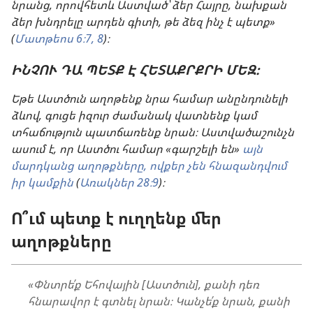
նրանց, որովհետև Աստված՝ ձեր Հայրը, նախքան
ձեր խնդրելը արդեն գիտի, թե ձեզ ինչ է պետք»
(
Մատթեոս 6։7, 8
)։
ԻՆՉՈՒ ԴԱ ՊԵՏՔ Է ՀԵՏԱՔՐՔՐԻ ՄԵԶ։
Եթե Աստծուն աղոթենք նրա համար անընդունելի
ձևով, գուցե իզուր ժամանակ վատնենք կամ
տհաճություն պատճառենք նրան։ Աստվածաշունչն
ասում է, որ Աստծու համար «գարշելի են»
այն
մարդկանց աղոթքները, ովքեր չեն հնազանդվում
իր կամքին
(
Առակներ 28։9
)։
Ո՞ւմ պետք է ուղղենք մեր
աղոթքները
«Փնտրե՛ք Եհովային [Աստծուն], քանի դեռ
հնարավոր է գտնել նրան։ Կանչե՛ք նրան, քանի