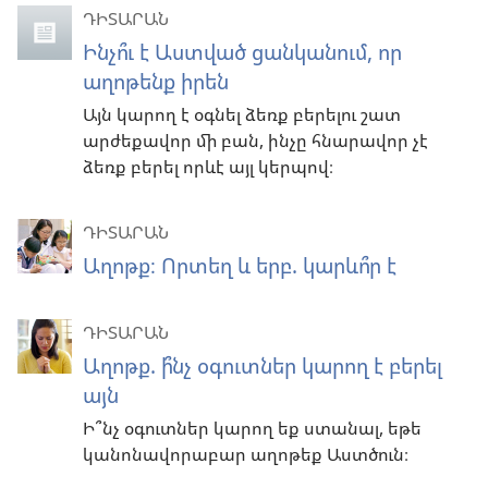
ԴԻՏԱՐԱՆ
Ինչո՞ւ է Աստված ցանկանում, որ
աղոթենք իրեն
Այն կարող է օգնել ձեռք բերելու շատ
արժեքավոր մի բան, ինչը հնարավոր չէ
ձեռք բերել որևէ այլ կերպով։
ԴԻՏԱՐԱՆ
Աղոթք։ Որտեղ և երբ. կարևո՞ր է
ԴԻՏԱՐԱՆ
Աղոթք. ի՞նչ օգուտներ կարող է բերել
այն
Ի՞նչ օգուտներ կարող եք ստանալ, եթե
կանոնավորաբար աղոթեք Աստծուն։