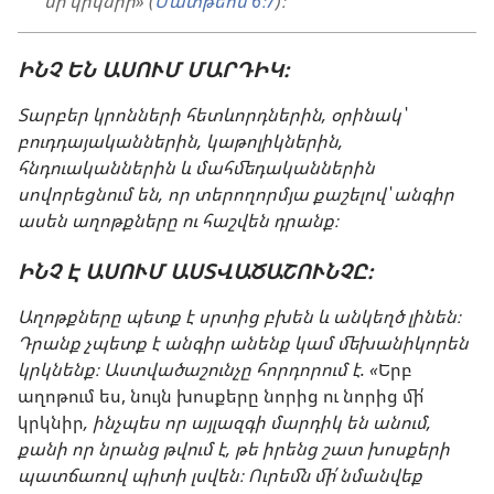
մի՛ կրկնիր» (
Մատթեոս 6։7
)։
ԻՆՉ ԵՆ ԱՍՈՒՄ ՄԱՐԴԻԿ։
Տարբեր կրոնների հետևորդներին, օրինակ՝
բուդդայականներին, կաթոլիկներին,
հնդուականներին և մահմեդականներին
սովորեցնում են, որ տերողորմյա քաշելով՝ անգիր
ասեն աղոթքները ու հաշվեն դրանք։
ԻՆՉ Է ԱՍՈՒՄ ԱՍՏՎԱԾԱՇՈՒՆՉԸ։
Աղոթքները պետք է սրտից բխեն և անկեղծ լինեն։
Դրանք չպետք է անգիր անենք կամ մեխանիկորեն
կրկնենք։ Աստվածաշունչը հորդորում է. «
Երբ
աղոթում ես, նույն խոսքերը նորից ու նորից մի՛
կրկնիր
, ինչպես որ այլազգի մարդիկ են անում,
քանի որ նրանց թվում է, թե իրենց շատ խոսքերի
պատճառով պիտի լսվեն։ Ուրեմն մի՛ նմանվեք