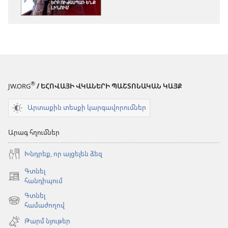
ԱՐԹՆԱՑԵ՛Ք
Ի՞նչ
կարող
ենք
անել,
երբ
ուժասպառ
®
JW.ORG
/ ԵՀՈՎԱՅԻ ՎԿԱՆԵՐԻ ՊԱՇՏՈՆԱԿԱՆ ԿԱՅՔ
ենք
լինում
Արտաքին տեսքի կարգավորումներ
Արագ հղումներ
Խնդրեք, որ այցելեն ձեզ
Գտնել
(բացվում
հանդիպում
է
Գտնել
նոր
(բացվում
համաժողով
պատուհան)
է
Թարմ նյութեր
նոր