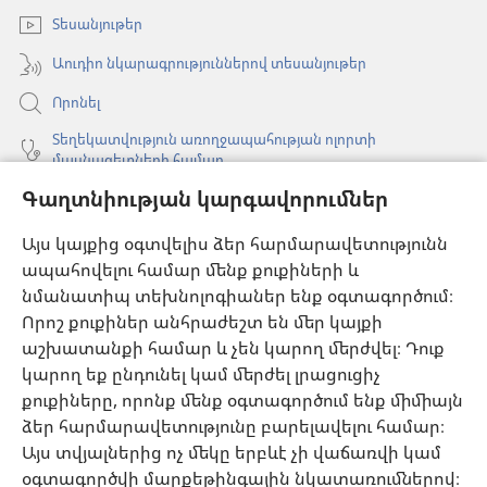
պատուհան)
Տեսանյութեր
Աուդիո նկարագրություններով տեսանյութեր
Որոնել
Տեղեկատվություն առողջապահության ոլորտի
մասնագետների համար
Գաղտնիության կարգավորումներ
Գլոբալ հաղորդակցություն
Օգնություն
Այս կայքից օգտվելիս ձեր հարմարավետությունն
ապահովելու համար մենք քուքիների և
Նվիրատվություններ
նմանատիպ տեխնոլոգիաներ ենք օգտագործում։
(բացվում
է
Որոշ քուքիներ անհրաժեշտ են մեր կայքի
նոր
աշխատանքի համար և չեն կարող մերժվել։ Դուք
Դիտարանի ՕՆԼԱՅՆ ԳՐԱԴԱՐԱՆ
(բացվում
պատուհան)
կարող եք ընդունել կամ մերժել լրացուցիչ
է
®
JW Hub
քուքիները, որոնք մենք օգտագործում ենք միմիայն
նոր
(բացվում
պատուհան)
ձեր հարմարավետությունը բարելավելու համար։
է
®
JW Library
հավելված
նոր
Այս տվյալներից ոչ մեկը երբևէ չի վաճառվի կամ
պատուհան)
օգտագործվի մարքեթինգային նկատառումներով։