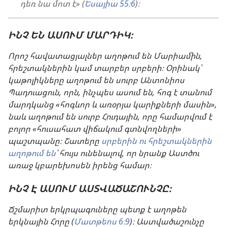
դեռ նա մոտ է» (
Եսայիա 55։6
)։
ԻՆՉ ԵՆ ԱՍՈՒՄ ՄԱՐԴԻԿ։
Որոշ հավատացյալներ աղոթում են Մարիամին,
հրեշտակներին կամ տարբեր սրբերի։ Օրինակ՝
կաթոլիկները աղոթում են սուրբ Անտոնիոս
Պադուացուն, որն, ինչպես ասում են, հոգ է տանում
մարդկանց «հոգևոր և առօրյա կարիքների մասին»,
նաև աղոթում են սուրբ Հուդային, որը համարվում է
բոլոր «հուսահատ վիճակում գտնվողների»
պաշտպանը։ Շատերը
սրբերին ու հրեշտակներին
աղոթում են
՝ հույս ունենալով, որ նրանք Աստծու
առաջ կբարեխոսեն իրենց համար։
ԻՆՉ Է ԱՍՈՒՄ ԱՍՏՎԱԾԱՇՈՒՆՉԸ։
Ճշմարիտ երկրպագուները պետք է աղոթեն
երկնային Հորը (
Մատթեոս 6։9
)։ Աստվածաշունչը