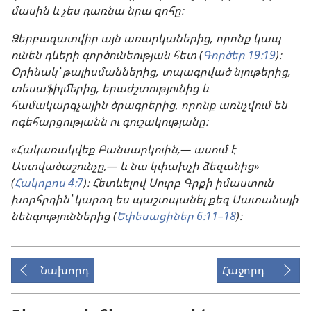
մասին և չես դառնա նրա զոհը։
Ձերբազատվիր այն առարկաներից, որոնք կապ
ունեն դևերի գործունեության հետ (
Գործեր 19։19
)։
Օրինակ՝ թալիսմաններից, տպագրված նյութերից,
տեսաֆիլմերից, երաժշտությունից և
համակարգչային ծրագրերից, որոնք առնչվում են
ոգեհարցությանն ու գուշակությանը։
«Հակառակվեք Բանսարկուին,— ասում է
Աստվածաշունչը,— և նա կփախչի ձեզանից»
(
Հակոբոս 4։7
)։ Հետևելով Սուրբ Գրքի իմաստուն
խորհրդին՝ կարող ես պաշտպանել քեզ Սատանայի
նենգություններից (
Եփեսացիներ 6։11–18
)։
Նախորդ
Հաջորդ