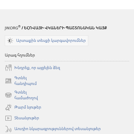
չե՞նք
գնումներ
անում
®
JW.ORG
/ ԵՀՈՎԱՅԻ ՎԿԱՆԵՐԻ ՊԱՇՏՈՆԱԿԱՆ ԿԱՅՔ
Արտաքին տեսքի կարգավորումներ
Արագ հղումներ
Խնդրեք, որ այցելեն ձեզ
Գտնել
(բացվում
հանդիպում
է
Գտնել
նոր
(բացվում
համաժողով
պատուհան)
է
Թարմ նյութեր
նոր
պատուհան)
Տեսանյութեր
Աուդիո նկարագրություններով տեսանյութեր