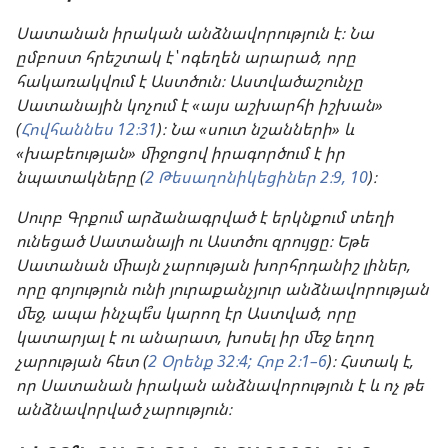
Սատանան իրական անձնավորություն է։ Նա
ըմբոստ հրեշտակ է՝ ոգեղեն արարած, որը
հակառակվում է Աստծուն։ Աստվածաշունչը
Սատանային կոչում է «այս աշխարհի իշխան»
(
Հովհաննես 12։31
)։ Նա «սուտ նշանների» և
«խաբեության» միջոցով իրագործում է իր
նպատակները (
2 Թեսաղոնիկեցիներ 2։9, 10
)։
Սուրբ Գրքում արձանագրված է երկնքում տեղի
ունեցած Սատանայի ու Աստծու զրույցը։ Եթե
Սատանան միայն չարության խորհրդանիշ լիներ,
որը գոյություն ունի յուրաքանչյուր անձնավորության
մեջ, ապա ինչպե՞ս կարող էր Աստված, որը
կատարյալ է ու անարատ, խոսել իր մեջ եղող
չարության հետ (
2 Օրենք 32։4;
Հոբ 2։1–6
)։ Հստակ է,
որ Սատանան իրական անձնավորություն է և ոչ թե
անձնավորված չարություն։