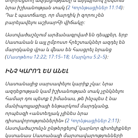
մոլորեցնող ազդեցությանը և այդպիսով ընկնում
նրա իշխանության տակ (
2 Կորնթացիներ 11։14
)։
Դա է պատճառը, որ մարդիկ ի զորու չեն
բարելավելու աշխարհի վիճակը։
Աստվածաշնչում արձանագրված են դեպքեր, երբ
Սատանան և այլ ըմբոստ հրեշտակներ ազդել են
մարդկանց վրա և վնաս են հասցրել նրանց
(
Մատթեոս 12։22;
17։15–18;
Մարկոս 5։2–5
)։
ԻՆՉ ԿԱՐՈՂ ԵՍ ԱՆԵԼ
Սատանայից սարսափելու կարիք չկա։ Նրա
ազդեցության կամ իշխանության տակ չընկնելու
համար դու պետք է իմանաս, թե ինչպես է նա
մանիպուլյացիայի ենթարկում մարդկանց,
որպեսզի «անտեղյակ չլինես նրա
դիտավորություններին» (
2 Կորնթացիներ 2։11
)։
Աստվածաշունչն ընթերցելով՝ կարևոր գիտելիքներ
կստանաս Սատանայի մարտավարությունների