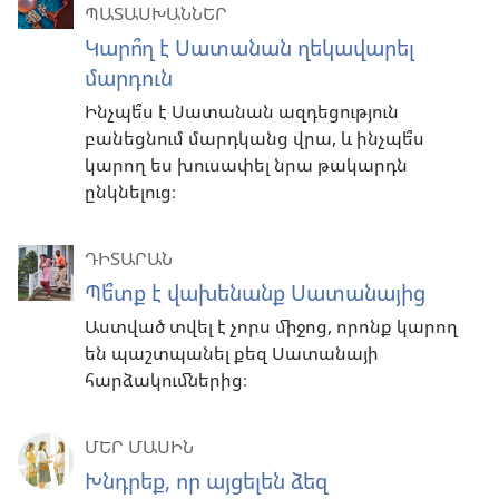
ՊԱՏԱՍԽԱՆՆԵՐ
Կարո՞ղ է Սատանան ղեկավարել
մարդուն
Ինչպե՞ս է Սատանան ազդեցություն
բանեցնում մարդկանց վրա, և ինչպե՞ս
կարող ես խուսափել նրա թակարդն
ընկնելուց։
ԴԻՏԱՐԱՆ
Պե՞տք է վախենանք Սատանայից
Աստված տվել է չորս միջոց, որոնք կարող
են պաշտպանել քեզ Սատանայի
հարձակումներից։
ՄԵՐ ՄԱՍԻՆ
Խնդրեք, որ այցելեն ձեզ