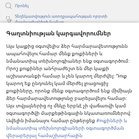
Որոնել
Տեղեկատվություն առողջապահության ոլորտի
մասնագետների համար
Գաղտնիության կարգավորումներ
Գլոբալ հաղորդակցություն
Օգնություն
Այս կայքից օգտվելիս ձեր հարմարավետությունն
ապահովելու համար մենք քուքիների և
Նվիրատվություններ
նմանատիպ տեխնոլոգիաներ ենք օգտագործում։
(բացվում
է
Որոշ քուքիներ անհրաժեշտ են մեր կայքի
նոր
աշխատանքի համար և չեն կարող մերժվել։ Դուք
Դիտարանի ՕՆԼԱՅՆ ԳՐԱԴԱՐԱՆ
(բացվում
պատուհան)
կարող եք ընդունել կամ մերժել լրացուցիչ
է
®
JW Hub
քուքիները, որոնք մենք օգտագործում ենք միմիայն
նոր
(բացվում
պատուհան)
ձեր հարմարավետությունը բարելավելու համար։
է
®
JW Library
հավելված
նոր
Այս տվյալներից ոչ մեկը երբևէ չի վաճառվի կամ
պատուհան)
օգտագործվի մարքեթինգային նկատառումներով։
Watchtower Library
Ավելին իմանալու համար ընթերցեք
Քուքիների և
նմանատիպ տեխնոլոգիաների օգտագործման
վերաբերյալ համաշխարհային