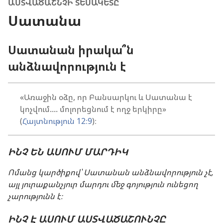
ԱՍՏՎԱԾԱՇՆՉԻ ՏԵՍԱԿԵՏԸ
Սատանա
Սատանան իրակա՞ն
անձնավորություն է
«Առաջին օձը, որ Բանսարկու և Սատանա է
կոչվում.... մոլորեցնում է ողջ երկիրը»
(
Հայտնություն 12։9
)։
ԻՆՉ ԵՆ ԱՍՈՒՄ ՄԱՐԴԻԿ
Ոմանց կարծիքով՝ Սատանան անձնավորություն չէ,
այլ յուրաքանչյուր մարդու մեջ գոյություն ունեցող
չարությունն է։
ԻՆՉ Է ԱՍՈՒՄ ԱՍՏՎԱԾԱՇՈՒՆՉԸ