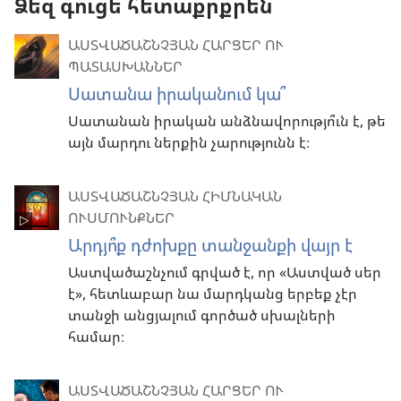
Ձեզ գուցե հետաքրքրեն
ԱՍՏՎԱԾԱՇՆՉՅԱՆ ՀԱՐՑԵՐ ՈՒ
ՊԱՏԱՍԽԱՆՆԵՐ
Սատանա իրականում կա՞
Սատանան իրական անձնավորությո՞ւն է, թե
այն մարդու ներքին չարությունն է։
ԱՍՏՎԱԾԱՇՆՉՅԱՆ ՀԻՄՆԱԿԱՆ
ՈՒՍՄՈՒՆՔՆԵՐ
Արդյո՞ք դժոխքը տանջանքի վայր է
Աստվածաշնչում գրված է, որ «Աստված սեր
է», հետևաբար նա մարդկանց երբեք չէր
տանջի անցյալում գործած սխալների
համար։
ԱՍՏՎԱԾԱՇՆՉՅԱՆ ՀԱՐՑԵՐ ՈՒ