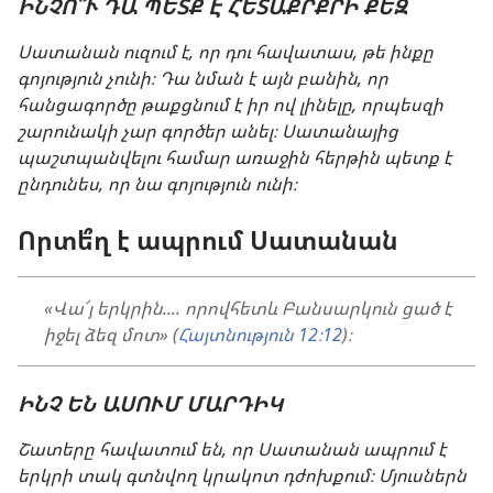
ԻՆՉՈ՞Ւ ԴԱ ՊԵՏՔ Է ՀԵՏԱՔՐՔՐԻ ՔԵԶ
Սատանան ուզում է, որ դու հավատաս, թե ինքը
գոյություն չունի։ Դա նման է այն բանին, որ
հանցագործը թաքցնում է իր ով լինելը, որպեսզի
շարունակի չար գործեր անել։ Սատանայից
պաշտպանվելու համար առաջին հերթին պետք է
ընդունես, որ նա գոյություն ունի։
Որտե՞ղ է ապրում Սատանան
«Վա՜յ երկրին.... որովհետև Բանսարկուն ցած է
իջել ձեզ մոտ» (
Հայտնություն 12։12
)։
ԻՆՉ ԵՆ ԱՍՈՒՄ ՄԱՐԴԻԿ
Շատերը հավատում են, որ Սատանան ապրում է
երկրի տակ գտնվող կրակոտ դժոխքում։ Մյուսներն