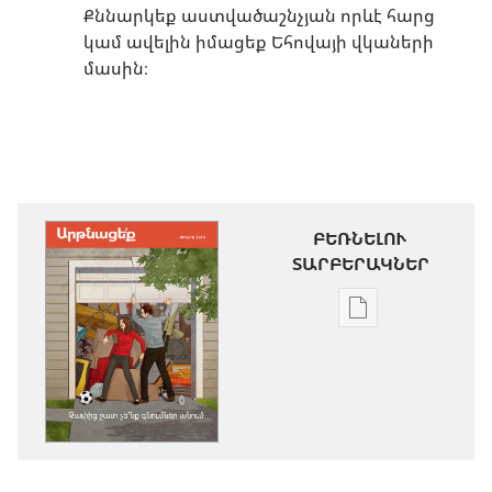
Քննարկեք աստվածաշնչյան որևէ հարց
կամ ավելին իմացեք Եհովայի վկաների
մասին։
ԲԵՌՆԵԼՈՒ
ՏԱՐԲԵՐԱԿՆԵՐ
Թվային
հրատարակությ
բեռնելու
տարբերակնե
ԱՐԹՆԱՑԵ՛Ք
Չափից
շատ