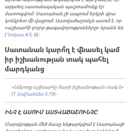
այդտեղ սատանայական պաշտամունք էր
մատուցվում։ Սատանան չի ապրում երկրի վրա
կոնկրետ մի վայրում։ Աստվածաշունչն ասում է, որ
«աշխարհի բոլոր թագավորությունները» նրանն են
(
Ղուկաս 4։5, 6
)։
Սատանան կարո՞ղ է վնասել կամ
իր իշխանության տակ պահել
մարդկանց
«Ամբողջ աշխարհը Չարի իշխանության տակ է»
(
1 Հովհաննես 5։19
)։
ԻՆՉ Է ԱՍՈՒՄ ԱՍՏՎԱԾԱՇՈՒՆՉԸ
Մարդկության մեծ մասը ենթարկվում է Սատանայի