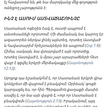
էլ հավատում են, թե նա մարդկանց մեջ գոյություն
ունեցող չարությունն է։
ԻՆՉ Է ԱՍՈՒՄ ԱՍՏՎԱԾԱՇՈՒՆՉԸ
Սատանան ոգեղեն էակ է, ուստի ապրում է
անտեսանելի ոլորտում։ Մի ժամանակ նա կարող էր
ազատորեն ներկա լինել այնտեղ, որտեղ Աստված
և հավատարիմ հրեշտակներն են ապրում (
Հոբ 1։6
)։
Հիմա, սակայն, նա վտարված է այն ոլորտից,
որտեղ Աստված է, և մյուս չար արարածների հետ
վայր է գցվել երկրի մերձակայքը (
Հայտնություն
12։12
)։
Արդյոք դա նշանակո՞ւմ է, որ Սատանան երկրի վրա
կոնկրետ մի վայրում է բնակվում։ Օրինակ՝ գուցե
կարդացել ես, որ հին Պերգամոն քաղաքի մասին
ասվել է, որ նա այն վայրն է, «ուր որ Սատանան է
բնակվում» (
Հայտնություն 2։13
)։ Իրականում, այդ
արտահայտությունն ակնարկում է այն բանին, որ