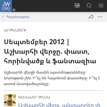
JW.ORG
Մուտքագրվել
(բացվում
Փոխել
Որոնում
ՑՈ
է
կայքի
JW.ORG
ՏԱ
Պարբերագրեր
նոր
լեզուն
կայքում
ՄԵ
պատուհան)
ԱՐԹՆԱՑԵ՛Ք
Սեպտեմբեր 2012 |
Աշխարհի վերջը. փաստ,
հորինվածք և ֆանտազիա
Աշխարհի վերջի մասին պատմությունները
նորություն չեն։ Ի՞նչ են հայտնում փաստերը։ Ի՞նչ է
ասում Աստվածաշունչը։
ԳԼԽԱՎՈՐ ԹԵՄԱ
Աշխարհի վերջ. անտարբեր չի