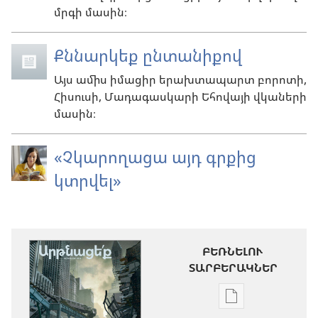
մրգի մասին։
Քննարկեք ընտանիքով
Այս ամիս իմացիր երախտապարտ բորոտի,
Հիսուսի, Մադագասկարի Եհովայի վկաների
մասին։
«Չկարողացա այդ գրքից
կտրվել»
ԲԵՌՆԵԼՈՒ
ՏԱՐԲԵՐԱԿՆԵՐ
Թվային