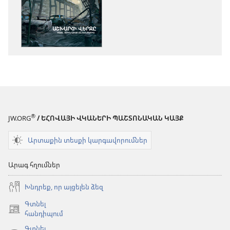
հրատարակությ
բեռնելու
տարբերակնե
ԱՐԹՆԱՑԵ՛Ք
Աշխարհի
վերջը.
փաստ,
հորինվածք
և
ֆանտազիա
®
JW.ORG
/ ԵՀՈՎԱՅԻ ՎԿԱՆԵՐԻ ՊԱՇՏՈՆԱԿԱՆ ԿԱՅՔ
Արտաքին տեսքի կարգավորումներ
Արագ հղումներ
Խնդրեք, որ այցելեն ձեզ
Գտնել
(բացվում
հանդիպում
է
Գտնել