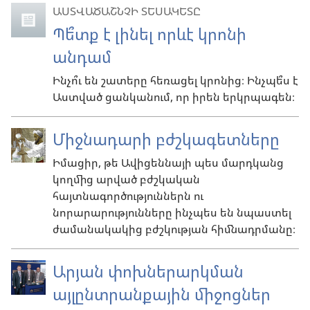
ԱՍՏՎԱԾԱՇՆՉԻ ՏԵՍԱԿԵՏԸ
Պե՞տք է լինել որևէ կրոնի
անդամ
Ինչո՞ւ են շատերը հեռացել կրոնից։ Ինչպե՞ս է
Աստված ցանկանում, որ իրեն երկրպագեն։
Միջնադարի բժշկագետները
Իմացիր, թե Ավիցեննայի պես մարդկանց
կողմից արված բժշկական
հայտնագործություններն ու
նորարարությունները ինչպես են նպաստել
ժամանակակից բժշկության հիմնադրմանը։
Արյան փոխներարկման
այլընտրանքային միջոցներ