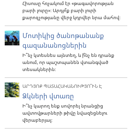
Հիսուսը հռչակում էր «թագավորության
բարի լուրը»։ Արդյո՞ք բարի լուրի
քարոզչությանը վերջ կդրվեր նրա մահով։
Մոտիկից ծանոթանանք
գազանանոցներին
Ի՞նչ կտեսնես այնտեղ, և ի՞նչ են դրանք
անում, որ պաշտպանեն վտանգված
տեսակներին։
ԱՐԴՅՈՔ ՊԱՏԱՀԱԿԱՆՈՒԹՅՈ՞ՒՆ Է
Ձկների վտառը
Ի՞նչ կարող ենք սովորել նրանցից
ավտովթարների թիվը նվազեցնելու
վերաբերյալ։