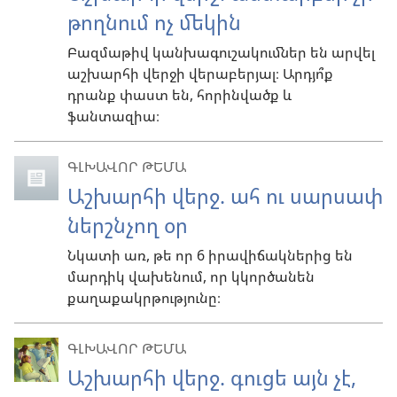
թողնում ոչ մեկին
Բազմաթիվ կանխագուշակումներ են արվել
աշխարհի վերջի վերաբերյալ։ Արդյո՞ք
դրանք փաստ են, հորինվածք և
ֆանտազիա։
ԳԼԽԱՎՈՐ ԹԵՄԱ
Աշխարհի վերջ. ահ ու սարսափ
ներշնչող օր
Նկատի առ, թե որ 6 իրավիճակներից են
մարդիկ վախենում, որ կկործանեն
քաղաքակրթությունը։
ԳԼԽԱՎՈՐ ԹԵՄԱ
Աշխարհի վերջ. գուցե այն չէ,