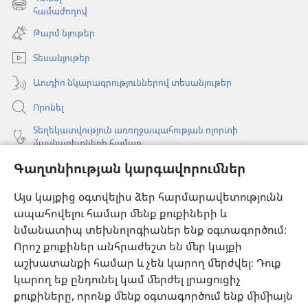
նոր
(բացվում
համաժողով
պատուհան)
է
Թարմ նյութեր
նոր
պատուհան)
Տեսանյութեր
Աուդիո նկարագրություններով տեսանյութեր
Որոնել
Տեղեկատվություն առողջապահության ոլորտի
մասնագետների համար
Գլոբալ հաղորդակցություն
Գաղտնիության կարգավորումներ
Օգնություն
Այս կայքից օգտվելիս ձեր հարմարավետությունն
ապահովելու համար մենք քուքիների և
Նվիրատվություններ
նմանատիպ տեխնոլոգիաներ ենք օգտագործում։
(բացվում
է
Որոշ քուքիներ անհրաժեշտ են մեր կայքի
նոր
աշխատանքի համար և չեն կարող մերժվել։ Դուք
Դիտարանի ՕՆԼԱՅՆ ԳՐԱԴԱՐԱՆ
(բացվում
պատուհան)
կարող եք ընդունել կամ մերժել լրացուցիչ
է
®
JW Hub
քուքիները, որոնք մենք օգտագործում ենք միմիայն
նոր
(բացվում
պատուհան)