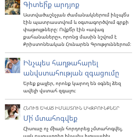
Գիտեի՞ք արդյոք
Աստվածաշնչյան ժամանակներում ինչպե՞ս
էին պատրաստվում և օգտագործվում գրքի
փաթույթները։ Ովքե՞ր էին «ավագ
քահանաները», որոնց մասին նշվում է
Քրիստոնեական Հունարեն Գրություններում։
Ինչպես հաղթահարել
անվստահության զգացումը
Երեք քայլեր, որոնք կարող են օգնել ձեզ
ավելի վստահ զգալու։
ՀՆՈՒՑ ԵԿԱԾ ԻՄԱՍՏՈՒՆ ՍԿԶԲՈՒՆՔՆԵՐ
Մի՛ մտահոգվեք
Հիսուսը ոչ միայն հորդորեց չմտահոգվել,
այլև բացատրեց ինչպես խուսափել