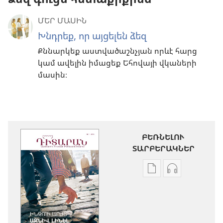
ՄԵՐ ՄԱՍԻՆ
Խնդրեք, որ այցելեն ձեզ
Քննարկեք աստվածաշնչյան որևէ հարց
կամ ավելին իմացեք Եհովայի վկաների
մասին։
ԲԵՌՆԵԼՈՒ
ՏԱՐԲԵՐԱԿՆԵՐ
Թվային
Աուդիոձայն
հրատարակությու
բեռնելու
բեռնելու
տարբերակն
տարբերակներ
ԴԻՏԱՐԱՆ
ԴԻՏԱՐԱՆ
Ինչո՞ւ