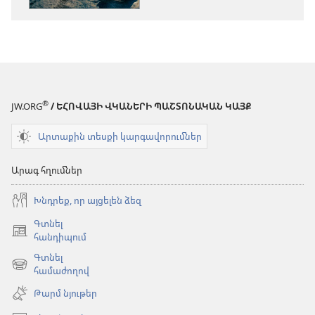
Ինչո՞ւ
արժե
արժե
ազնիվ
ազնիվ
լինել
լինել
®
JW.ORG
/ ԵՀՈՎԱՅԻ ՎԿԱՆԵՐԻ ՊԱՇՏՈՆԱԿԱՆ ԿԱՅՔ
Արտաքին տեսքի կարգավորումներ
Արագ հղումներ
Խնդրեք, որ այցելեն ձեզ
Գտնել
(բացվում
հանդիպում
է
Գտնել
նոր
(բացվում
համաժողով
պատուհան)
է
Թարմ նյութեր
նոր
պատուհան)