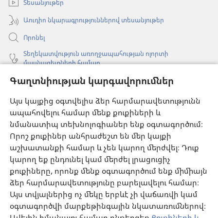
Տեսանյութեր
Աուդիո նկարագրություններով տեսանյութեր
Որոնել
Տեղեկատվություն առողջապահության ոլորտի
մասնագետների համար
Գլոբալ հաղորդակցություն
Գաղտնիության կարգավորումներ
Օգնություն
Այս կայքից օգտվելիս ձեր հարմարավետությունն
ապահովելու համար մենք քուքիների և
Նվիրատվություններ
նմանատիպ տեխնոլոգիաներ ենք օգտագործում։
(բացվում
է
Որոշ քուքիներ անհրաժեշտ են մեր կայքի
նոր
աշխատանքի համար և չեն կարող մերժվել։ Դուք
Դիտարանի ՕՆԼԱՅՆ ԳՐԱԴԱՐԱՆ
(բացվում
պատուհան)
կարող եք ընդունել կամ մերժել լրացուցիչ
է
®
JW Hub
քուքիները, որոնք մենք օգտագործում ենք միմիայն
նոր
(բացվում
պատուհան)
ձեր հարմարավետությունը բարելավելու համար։
է
®
JW Library
հավելված
նոր
Այս տվյալներից ոչ մեկը երբևէ չի վաճառվի կամ
պատուհան)
օգտագործվի մարքեթինգային նկատառումներով։
Watchtower Library
Ավելին իմանալու համար ընթերցեք
Քուքիների և