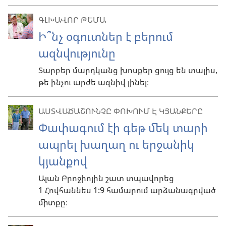
ԳԼԽԱՎՈՐ ԹԵՄԱ
Ի՞նչ օգուտներ է բերում
ազնվությունը
Տարբեր մարդկանց խոսքեր ցույց են տալիս,
թե ինչու արժե ազնիվ լինել։
ԱՍՏՎԱԾԱՇՈՒՆՉԸ ՓՈԽՈՒՄ Է ԿՅԱՆՔԵՐԸ
Փափագում էի գեթ մեկ տարի
ապրել խաղաղ ու երջանիկ
կյանքով
Ալան Բրոջիոյին շատ տպավորեց
1 Հովհաննես 1:9 համարում արձանագրված
միտքը։