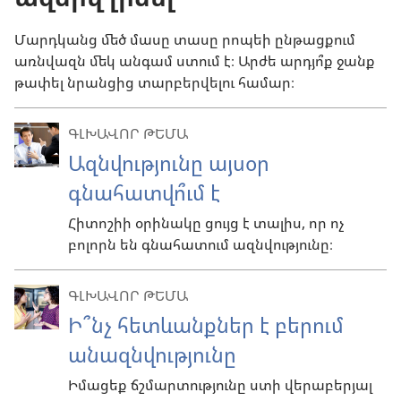
Մարդկանց մեծ մասը տասը րոպեի ընթացքում
առնվազն մեկ անգամ ստում է։ Արժե արդյո՞ք ջանք
թափել նրանցից տարբերվելու համար։
ԳԼԽԱՎՈՐ ԹԵՄԱ
Ազնվությունը այսօր
գնահատվո՞ւմ է
Հիտոշիի օրինակը ցույց է տալիս, որ ոչ
բոլորն են գնահատում ազնվությունը։
ԳԼԽԱՎՈՐ ԹԵՄԱ
Ի՞նչ հետևանքներ է բերում
անազնվությունը
Իմացեք ճշմարտությունը ստի վերաբերյալ