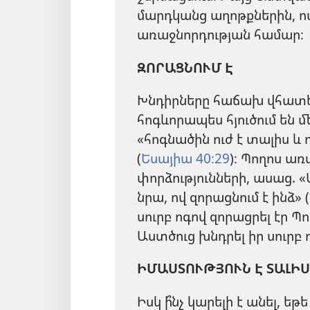
մարդկանց աղոթքներին, ով
առաջնորդության համար։
ԶՈՐԱՑՆՈՒՄ Է
Խնդիրները հաճախ վհատեց
հոգևորապես հյուծում են մե
«հոգնածին ուժ է տալիս և ո
(
Եսայիա 40։29
)։ Պողոս առ
փորձությունների, ասաց. «
նրա, ով զորացնում է ինձ» (
սուրբ ոգով զորացրել էր Պո
Աստծուց խնդրել իր սուրբ ո
ԻՄԱՍՏՈՒԹՅՈՒՆ Է ՏԱԼԻՍ
Իսկ ի՞նչ կարելի է անել, 