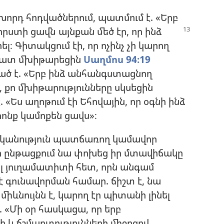
խորդ հոդվածներում, պատմում է. «Երբ
կորստի
ցավն այնքան մեծ էր, որ ինձ
ել։ Գիտակցում էի, որ ոչինչ չի կարող
 շատ մխիթարեցին
Սաղմոս 94։19
ած է. «Երբ ինձ անհանգստացնող
 քո մխիթարությունները սկսեցին
 «Ես աղոթում էի Եհովային, որ օգնի ինձ
րոնք կամոքեն ցավս»։
կանություն պատճառող կամավոր
 ընթացքում նա փոխեց իր մտավիճակը
ել յուղամատիտի հետ, որն անգամ
 գունավորման համար. ճիշտ է, նա
 միևնույնն է, կարող էր պիտանի լինել
. «Մի օր հասկացա, որ երբ
 և ճշմարտությունների միջոցով