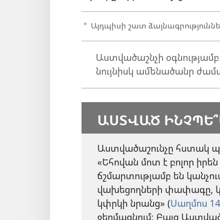
Այդպիսի շատ ձայնագրություններ
a
Աստվածաշնչի օգնությամբ 
նույնիսկ ամենածանր ժամ
ԱՍՏՎԱԾ ԻՆՉՊԵ՞
Աստվածաշունչը հստակ պ
«Եհովան մոտ է բոլոր իրեն
ճշմարտությամբ են կանչու
վախեցողների փափագը, կլս
կփրկի նրանց» (
Սաղմոս 14
ջերմացնում։ Բայց Աստվա