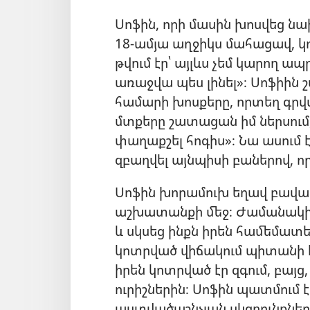
Սոֆին, որի մասին խոսվեց նա
18-ամյա աղջիկս մահացավ, 
թվում էր՝ այլևս չեմ կարող ապր
առաջվա պես լինել»։ Սոֆիին
համարի խոսքերը, որտեղ գրվ
մտքերը շատացան իմ ներսում,
փաղաքշել հոգիս»։ Նա ասում է.
զբաղվել այնպիսի բաներով, ո
Սոֆին խորամուխ եղավ բավա
աշխատանքի մեջ։ Ժամանակի
և սկսեց ինքն իրեն համեմատ
կոտրված վիճակում պիտանի է
իրեն կոտրված էր զգում, բայց,
ուրիշներին։ Սոֆին պատմում է
աստվածաշնչյան սկզբունքների