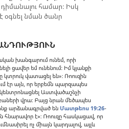
դիմանալու համար։ Իսկ
է օգնել նման ծանր
ԱՆԴՈՒԹՅՈՒՆ
կական խանգարում ունեմ, որի
 ցավեր եմ ունենում։ Իմ կյանքի
ը կտրուկ վատացել են»։ Ռոուզին
 էր այն, որ երբեմն պարզապես
քը կենտրոնացնել Աստվածաշնչի
 բաների վրա։ Բայց նրան մեծապես
որոնք արձանագրված են
Մատթեոս 19։26
-
ն հնարավոր է»։ Ռոուզը հասկացավ, որ
ւմնասիրել ոչ միայն կարդալով, այլև