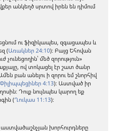
քեր անկեղծ սրտով իրեն են դիմում
նում ու ֆիզիկապես, զգացապես և
զ (
Առակներ 24։10
)։ Բայց Եհովան
ւժ չունեցողին՝ մեծ զորություն»
աքյալը, ով տոկացել էր շատ ծանր
Ամեն բան անելու ի զորու եմ շնորհիվ
Փիլիպպեցիներ 4։13
)։ Աստված իր
ղոսին։ Դուք նույնպես կարող եք
գին (
Ղուկաս 11։13
)։
եթե աստվածաշնչյան խորհուրդները