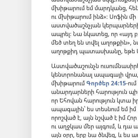
մխիթարում եմ մարդկանց, հե
ու մխիթարում ինձ»։ Սոֆին մի
աստվածաշնչյան կերպարների, 
ապրել։ Նա նկատեց, որ «այդ 
մեծ տեղ են տվել աղոթքին», 
աղոթքիդ պատասխանը, եթե Ա
Աստվածաշունչն ուսումնասիրել
կենտրոնանալ ապագայի վրա, 
մխիթարում
Գործեր 24։15
-ու
անարդարների հարություն պիտ
որ Եհովան հարություն կտա իր
ապագային՝ ես տեսնում եմ ի
որոշված է, այն նշված է իմ Հո
ու աղջկաս մեր այգում, և դա
այն օրը, երբ նա ծնվեց, և ես