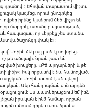
նց դրանով է Եհովան փարատում վիշտս
 ցուցակ կազմեց, որում ընդգրկեց
ովքեր իրենց կյանքում մեծ վիշտ են
բոլոր մարդիկ, առանց բացառության,
նաև հասկացավ, որ «երբեք չես ստանա
ստվածաշունչդ փակ է»։
ով՝ Սոֆին մեկ այլ բան էլ սովորեց.
ոչ թե անցյալի։ Նրան շատ են
մ գրված խոսքերը. «Թե՛ արդարների և թե՛
ի լինի»։ Իսկ որքանո՞վ է նա համոզված,
 աղջկան։ Սոֆին ասում է. «Նայելով
մ աղջկան։ Մեր հանդիպման օրն արդեն
ր օրացույցում։ Ես պատկերացնում եմ ինձ
 այնքան իրական է ինձ համար, որքան
 առաջին անգամ գիրկս առա նրան»։