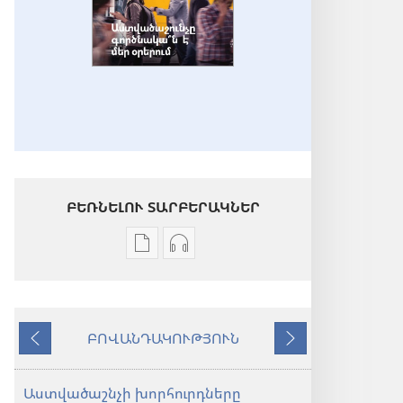
ԲԵՌՆԵԼՈՒ ՏԱՐԲԵՐԱԿՆԵՐ
Թվային
Աուդիոձայնագրությունները
հրատարակությունները
բեռնելու
բեռնելու
տարբերակներ
տարբերակներ
ԴԻՏԱՐԱՆ
ԲՈՎԱՆԴԱԿՈՒԹՅՈՒՆ
ԴԻՏԱՐԱՆ
Աստվածաշունչը
Նախորդ
Հաջորդ
Աստվածաշունչը
գործնակա՞ն
գործնակա՞ն
է
Աստվածաշնչի խորհուրդները