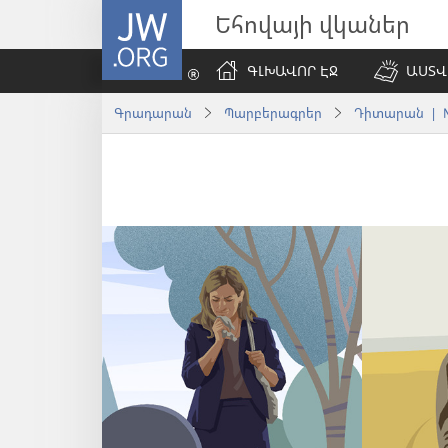
JW.ORG
Եհովայի վկաներ
ԳԼԽԱՎՈՐ ԷՋ
ԱՍՏՎ
Գրադարան
Պարբերագրեր
Դիտարան | №