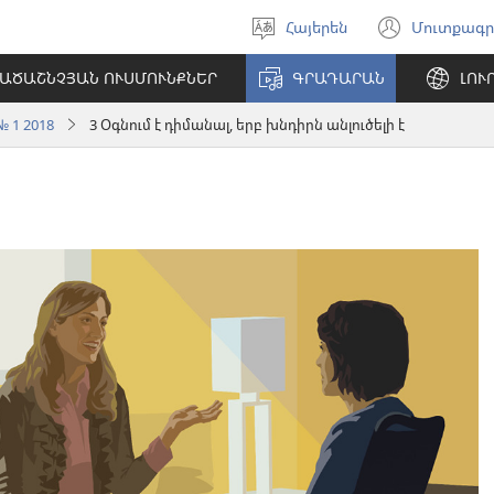
Հայերեն
Մուտքագր
Ընտրել
(բացվ
լեզուն
է
ԱԾԱՇՆՉՅԱՆ ՈՒՍՄՈՒՆՔՆԵՐ
ԳՐԱԴԱՐԱՆ
ԼՈՒ
նոր
պատո
 1 2018
3 Օգնում է դիմանալ, երբ խնդիրն անլուծելի է