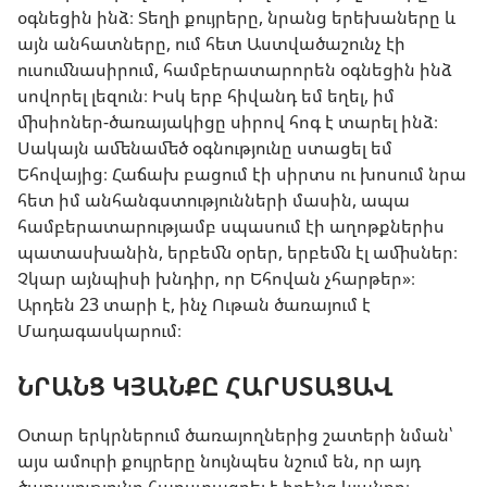
օգնեցին ինձ։ Տեղի քույրերը, նրանց երեխաները և
այն անհատները, ում հետ Աստվածաշունչ էի
ուսումնասիրում, համբերատարորեն օգնեցին ինձ
սովորել լեզուն։ Իսկ երբ հիվանդ եմ եղել, իմ
միսիոներ-ծառայակիցը սիրով հոգ է տարել ինձ։
Սակայն ամենամեծ օգնությունը ստացել եմ
Եհովայից։ Հաճախ բացում էի սիրտս ու խոսում նրա
հետ իմ անհանգստությունների մասին, ապա
համբերատարությամբ սպասում էի աղոթքներիս
պատասխանին, երբեմն օրեր, երբեմն էլ ամիսներ։
Չկար այնպիսի խնդիր, որ Եհովան չհարթեր»։
Արդեն 23 տարի է, ինչ Ութան ծառայում է
Մադագասկարում։
ՆՐԱՆՑ ԿՅԱՆՔԸ ՀԱՐՍՏԱՑԱՎ
Օտար երկրներում ծառայողներից շատերի նման՝
այս ամուրի քույրերը նույնպես նշում են, որ այդ
ծառայությունը հարստացրել է իրենց կյանքը։