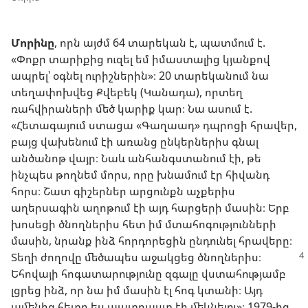
Մորինը
, որն այժմ 64 տարեկան է, պատմում է.
«Փոքր տարիքից ուզել եմ իմաստալից կյանքով
ապրել՝ օգնել ուրիշներին»։ 20 տարեկանում նա
տեղափոխվեց Քվեբեկ (Կանադա), որտեղ
ռահվիրաների մեծ կարիք կար։ Նա ասում է.
«Հետագայում ստացա «Գաղաադ» դպրոցի հրավեր,
բայց վախենում էի առանց ընկերներիս գնալ
անծանոթ վայր։ Նաև անհանգստանում էի, թե
ինչպես թողնեմ մորս, որը խնամում էր հիվանդ
հորս։ Շատ գիշերներ արցունքն աչքերիս
աղերսագին աղոթում էի այդ հարցերի մասին։ Երբ
խոսեցի ծնողներիս հետ իմ մտահոգությունների
մասին, նրանք ինձ հորդորեցին ընդունել հրավերը։
Տեղի ժողովը մեծապես աջակցեց ծնողներիս։
Եհովայի հոգատարությունը զգալը վստահությամբ
լցրեց ինձ, որ նա իմ մասին էլ հոգ կտանի։ Այդ
ամենից հետո ես պատրաստ էի մեկնելու»։ 1979-ից