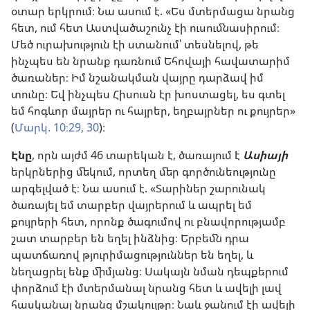
օտար երկրում։ Նա ասում է. «Ես մտերմացա նրանց
հետ, ում հետ Աստվածաշունչ էի ուսումնասիրում։
Մեծ ուրախություն էի ստանում՝ տեսնելով, թե
ինչպես են նրանք դառնում Եհովայի հավատարիմ
ծառաներ։ Իմ նշանակման վայրը դարձավ իմ
տունը։ Եվ ինչպես Հիսուսն էր խոստացել, ես գտել
եմ հոգևոր մայրեր ու հայրեր, եղբայրներ ու քույրեր»
(
Մարկ. 10։29, 30
)։
Էնը
, որն այժմ 46 տարեկան է, ծառայում է
Ասիայի
երկրներից մեկում, որտեղ մեր գործունեությունը
արգելված է։ Նա ասում է. «Տարիներ շարունակ
ծառայել եմ տարբեր վայրերում և ապրել եմ
քույրերի հետ, որոնք ծագումով ու բնավորությամբ
շատ տարբեր են եղել ինձնից։ Երբեմն դրա
պատճառով թյուրիմացություններ են եղել, և
նեղացրել ենք միմյանց։ Սակայն նման դեպքերում
փորձում էի մտերմանալ նրանց հետ և ավելի լավ
հասկանալ նրանց մշակույթը։ Նաև ջանում էի ավելի