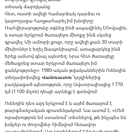
տեսակ մարդկանց
հետ, ուստի ավելի համարձակ դարձա ու
կարողացա հաղթահարել իմ խնդիրը։
Ռահվիրայությունը օգնեց ինձ ապավինել Եհովային,
և օտար երկրում ծառայելու միտքը ինձ սկսեց
գրավել։ Մի ամուրի քույր, որը ավելի քան 30 տարի
միսիոներ է եղել Ճապոնիայում, առաջարկեց ինձ
երեք ամսով գնալ այնտեղ։ Նրա հետ ծառայելը
մեծացրեց օտար երկրում ծառայելու իմ
ցանկությունը»։ 1980-ական թվականներին Ուենդին
տեղափոխվեց
Վանուատու՝
կղզիներից
բաղկացած պետություն, որը Ավստրալիայից 1 770
կմ (1 100 մղոն) դեպի արևելք է գտնվում։
Ուենդին դեռ այդ երկրում է և այժմ ծառայում է
թարգմանչական գրասենյակում։ Նա ասում է. «Մեծ
ուրախություն եմ ստանում՝ տեսնելով, թե ինչպես են
խմբեր ու ժողովներ հիմնվում հեռավոր
տարածքներում։ Այդ կղզիներում Եհովայի գործի