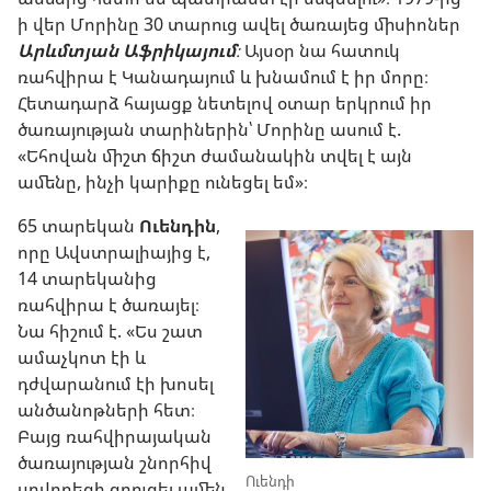
ի վեր Մորինը 30 տարուց ավել ծառայեց միսիոներ
Արևմտյան Աֆրիկայում
։
Այսօր նա հատուկ
ռահվիրա է Կանադայում և խնամում է իր մորը։
Հետադարձ հայացք նետելով օտար երկրում իր
ծառայության տարիներին՝ Մորինը ասում է.
«Եհովան միշտ ճիշտ ժամանակին տվել է այն
ամենը, ինչի կարիքը ունեցել եմ»։
65 տարեկան
Ուենդին
,
որը Ավստրալիայից է,
14 տարեկանից
ռահվիրա է ծառայել։
Նա հիշում է. «Ես շատ
ամաչկոտ էի և
դժվարանում էի խոսել
անծանոթների հետ։
Բայց ռահվիրայական
ծառայության շնորհիվ
Ուենդի
սովորեցի զրուցել ամեն