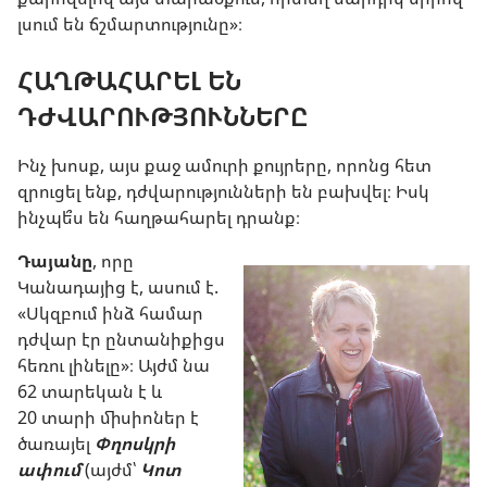
լսում են ճշմարտությունը»։
ՀԱՂԹԱՀԱՐԵԼ ԵՆ
ԴԺՎԱՐՈՒԹՅՈՒՆՆԵՐԸ
Ինչ խոսք, այս քաջ ամուրի քույրերը, որոնց հետ
զրուցել ենք, դժվարությունների են բախվել։ Իսկ
ինչպե՞ս են հաղթահարել դրանք։
Դայանը
, որը
Կանադայից է, ասում է.
«Սկզբում ինձ համար
դժվար էր ընտանիքիցս
հեռու լինելը»։ Այժմ նա
62 տարեկան է և
20 տարի միսիոներ է
ծառայել
Փղոսկրի
ափում
(այժմ՝
Կոտ