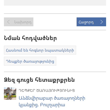
Նախորդ
Հաջորդ
Նման հոդվածներ
Հասնում են հոգևոր նպատակների
Դեպքեր ծառայությունից
Ձեզ գուցե հետաքրքրեն
ԴԵՊՔԵՐ ԾԱՌԱՅՈՒԹՅՈՒՆԻՑ
Անձնվիրաբար ծառայողների
կյանքից. Բուլղարիա