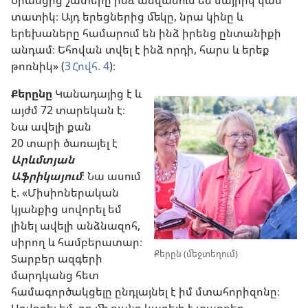
տատիկ։ Այդ երեցներից մեկը, նրա կինը և
երեխաները համարում են ինձ իրենց ընտանիքի
անդամ։ Եհովան տվել է ինձ որդի, հարս և երեք
թոռնիկ» (
3 Հովհ. 4
)։
Քերընը
Կանադայից է և
այժմ 72 տարեկան է։
Նա ավելի քան
20 տարի ծառայել է
Արևմտյան
Աֆրիկայում
։ Նա ասում
է. «Միսիոներական
կյանքից սովորել եմ
լինել ավելի անձնազոհ,
սիրող և համբերատար։
Քերըն (մեջտեղում)
Տարբեր ազգերի
մարդկանց հետ
համագործակցելը ընդլայնել է իմ մտահորիզոնը։
Սովորել եմ, որ մի բանը կարելի է տարբեր