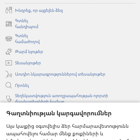
Խնդրեք, որ այցելեն ձեզ
Գտնել
(բացվում
հանդիպում
է
Գտնել
նոր
(բացվում
համաժողով
պատուհան)
է
Թարմ նյութեր
նոր
պատուհան)
Տեսանյութեր
Աուդիո նկարագրություններով տեսանյութեր
Որոնել
Տեղեկատվություն առողջապահության ոլորտի
մասնագետների համար
Գլոբալ հաղորդակցություն
Գաղտնիության կարգավորումներ
Օգնություն
Այս կայքից օգտվելիս ձեր հարմարավետությունն
ապահովելու համար մենք քուքիների և
Նվիրատվություններ