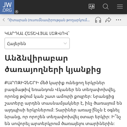
JW.ORG
Մուտքագրվել
(բացվում
Փոխել
Որոնում
ՑՈ
է
կայքի
JW.ORG
ՏԱ
Դիտարան (ուսումնասիրության թողարկում) | Հունվար 2017
նոր
լեզուն
կայքում
ՄԵ
պատուհան)
ԿԱՐԴԱԼ ՀԵՏԵՎՅԱԼ ԼԵԶՎՈՎ՝
Անձնվիրաբար
ծառայողների կյանքից
ՔԱՐՈԶԻՉՆԵՐԻ մեծ կարիք ունեցող երկրներ
բազմաթիվ եռանդուն Վկաներ են տեղափոխվել,
որոնց թվում կան շատ ամուրի քույրեր։ Նրանցից
շատերը արդեն տասնամյակներ է, ինչ ծառայում են
այդպիսի երկրներում։ Տարիներ առաջ ի՞նչն է օգնել
նրանց, որ որոշեն տեղափոխվել օտար երկիր։ Ի՞նչ
են սովորել արտերկրում ծառայելու տարիներին։