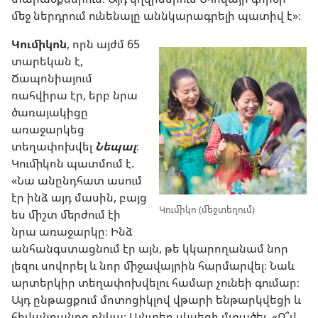
մեջ ներդրում ունենալը աննկարագրելի պատիվ է»։
Կումիկոն
, որն այժմ 65
տարեկան է,
Ճապոնիայում
ռահվիրա էր, երբ նրա
ծառայակիցը
առաջարկեց
տեղափոխվել
Նեպալ
։
Կումիկոն պատմում է.
«Նա անընդհատ ասում
էր ինձ այդ մասին, բայց
Կումիկո (մեջտեղում)
ես միշտ մերժում էի
նրա առաջարկը։ Ինձ
անհանգստացնում էր այն, թե կկարողանամ նոր
լեզու սովորել և նոր միջավայրին հարմարվել։ Նաև
արտերկիր տեղափոխվելու համար չունեի գումար։
Այդ ընթացքում մոտոցիկլով վթարի ենթարկվեցի և
հիվանդանոց ընկա։ Այնտեղ սկսեցի մտածել. «Ո՞վ