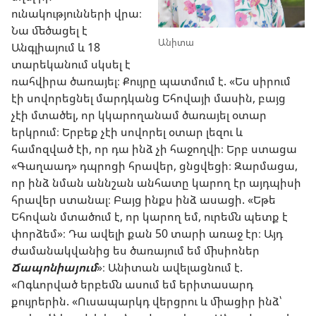
ունակությունների վրա։
Նա մեծացել է
Անիտա
Անգլիայում և 18
տարեկանում սկսել է
ռահվիրա ծառայել։ Քույրը պատմում է. «Ես սիրում
էի սովորեցնել մարդկանց Եհովայի մասին, բայց
չէի մտածել, որ կկարողանամ ծառայել օտար
երկրում։ Երբեք չէի սովորել օտար լեզու և
համոզված էի, որ դա ինձ չի հաջողվի։ Երբ ստացա
«Գաղաադ» դպրոցի հրավեր, ցնցվեցի։ Զարմացա,
որ ինձ նման աննշան անհատը կարող էր այդպիսի
հրավեր ստանալ։ Բայց ինքս ինձ ասացի. «Եթե
Եհովան մտածում է, որ կարող եմ, ուրեմն պետք է
փորձեմ»։ Դա ավելի քան 50 տարի առաջ էր։ Այդ
ժամանակվանից ես ծառայում եմ միսիոներ
Ճապոնիայում
»։ Անիտան ավելացնում է.
«Ոգևորված երբեմն ասում եմ երիտասարդ
քույրերին. «Ուսապարկդ վերցրու և միացիր ինձ՝