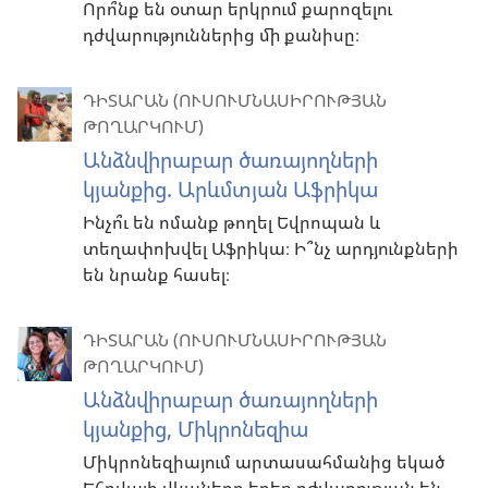
Որո՞նք են օտար երկրում քարոզելու
դժվարություններից մի քանիսը։
ԴԻՏԱՐԱՆ (ՈՒՍՈՒՄՆԱՍԻՐՈՒԹՅԱՆ
ԹՈՂԱՐԿՈՒՄ)
Անձնվիրաբար ծառայողների
կյանքից. Արևմտյան Աֆրիկա
Ինչո՞ւ են ոմանք թողել Եվրոպան և
տեղափոխվել Աֆրիկա։ Ի՞նչ արդյունքների
են նրանք հասել։
ԴԻՏԱՐԱՆ (ՈՒՍՈՒՄՆԱՍԻՐՈՒԹՅԱՆ
ԹՈՂԱՐԿՈՒՄ)
Անձնվիրաբար ծառայողների
կյանքից, Միկրոնեզիա
Միկրոնեզիայում արտասահմանից եկած