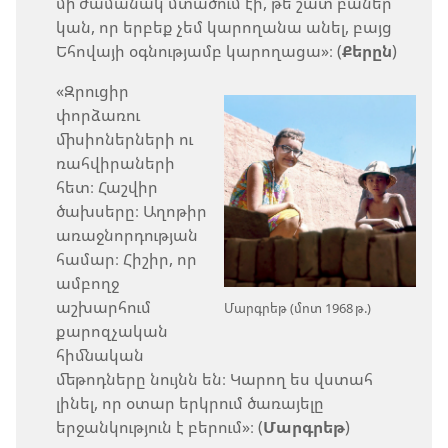
մի ժամանակ մտածում էի, թե շատ բաներ
կան, որ երբեք չեմ կարողանա անել, բայց
Եհովայի օգնությամբ կարողացա»։ (
Քերըն
)
«Զրուցիր
փորձառու
միսիոներների ու
ռահվիրաների
հետ։ Հաշվիր
ծախսերը։ Աղոթիր
առաջնորդության
համար։ Հիշիր, որ
ամբողջ
աշխարհում
Մարգրեթ (մոտ 1968 թ.)
քարոզչական
հիմնական
մեթոդները նույնն են։ Կարող ես վստահ
լինել, որ օտար երկրում ծառայելը
երջանկություն է բերում»։ (
Մարգրեթ
)