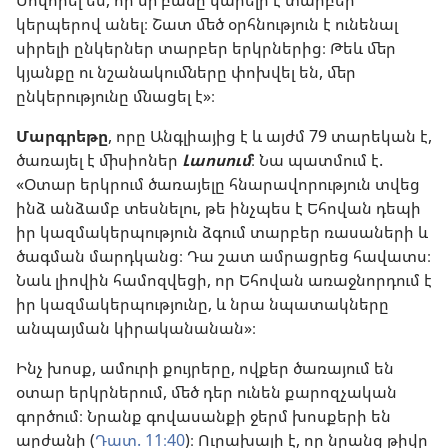
կերպերով անել։ Շատ մեծ օրհնություն է ունենալ
սիրելի ընկերներ տարբեր երկրներից։ Թեև մեր
կյանքը ու նշանակումները փոխվել են, մեր
ընկերությունը մնացել է»։
Մարգրեթը
, որը Անգլիայից է և այժմ 79 տարեկան է,
ծառայել է միսիոներ
Լաոսում
։ Նա պատմում է.
«Օտար երկրում ծառայելը հնարավորություն տվեց
ինձ անձամբ տեսնելու, թե ինչպես է Եհովան դեպի
իր կազմակերպություն ձգում տարբեր ռասաների և
ծագման մարդկանց։ Դա շատ ամրացրեց հավատս։
Նաև լիովին համոզվեցի, որ Եհովան առաջնորդում է
իր կազմակերպությունը, և նրա նպատակները
անպայման կիրականանան»։
Ինչ խոսք, ամուրի քույրերը, ովքեր ծառայում են
օտար երկրներում, մեծ դեր ունեն քարոզչական
գործում։ Նրանք գովասանքի ջերմ խոսքերի են
արժանի (
Դատ. 11։40
)։ Ուրախալի է, որ նրանց թիվը