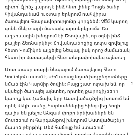
գիտի՝ է՛լ ինչ կարող է ինձ հետ լինել։ Գուցե ծանր
հիվանդանամ ու օտար երկրում ռահվիրա
ծառայելու հնարավորությունը կորցնեմ։ Չե՞մ կարող
գոնե մեկ տարի ծառայել արտերկրում»։ Ես
աղերսագին խնդրում էի Եհովային, որ օգնի ինձ
քայլեր ձեռնարկել»։ Հիվանդանոցից դուրս գրվելուց
հետո Կումիկոն այցելեց Նեպալ, իսկ որոշ ժամանակ
հետո իր ծառայակցի հետ տեղափոխվեց այնտեղ։
Մոտ տասը տարի Նեպալում ծառայելուց հետո
Կումիկոն ասում է. «Իմ առաջ եղած խոչընդոտները
նման էին Կարմիր ծովին։ Բայց շատ ուրախ եմ,
որ
սկսեցի ծառայել այնտեղ, որտեղ քարոզիչների
կարիք կա։ Հաճախ, երբ Աստվածաշնչից խոսում եմ
որևէ մեկի տանը, հարևաններից հինգ-վեց հոգի
գալիս են լսելու։ Անգամ փոքր երեխաներն են
մոտենում ու հարգանքով խնդրում Աստվածաշնչի
մասին թերթիկ։ Մեծ հաճույք եմ ստանում՝
քարոզելով այս տարածքում, որտեղ մարդիկ սիրով