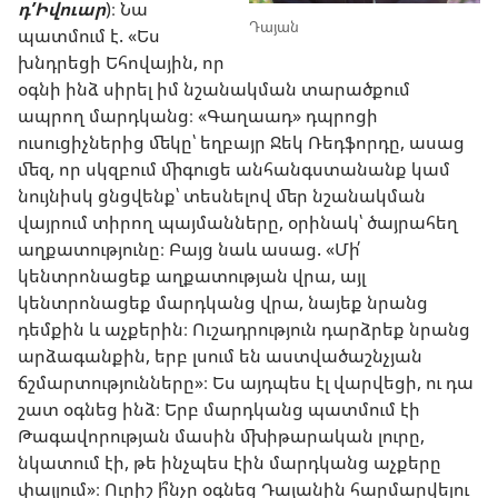
դ’Իվուար
)։ Նա
Դայան
պատմում է. «Ես
խնդրեցի Եհովային, որ
օգնի ինձ սիրել իմ նշանակման տարածքում
ապրող մարդկանց։ «Գաղաադ» դպրոցի
ուսուցիչներից մեկը՝ եղբայր Ջեկ Ռեդֆորդը, ասաց
մեզ, որ սկզբում միգուցե անհանգստանանք կամ
նույնիսկ ցնցվենք՝ տեսնելով մեր նշանակման
վայրում տիրող պայմանները, օրինակ՝ ծայրահեղ
աղքատությունը։ Բայց նաև ասաց. «Մի՛
կենտրոնացեք աղքատության վրա, այլ
կենտրոնացեք մարդկանց վրա, նայեք նրանց
դեմքին և աչքերին։ Ուշադրություն դարձրեք նրանց
արձագանքին, երբ լսում են աստվածաշնչյան
ճշմարտությունները»։ Ես այդպես էլ վարվեցի, ու դա
շատ օգնեց ինձ։ Երբ մարդկանց պատմում էի
Թագավորության մասին մխիթարական լուրը,
նկատում էի, թե ինչպես էին մարդկանց աչքերը
փայլում»։ Ուրիշ ի՞նչը օգնեց Դայանին հարմարվելու