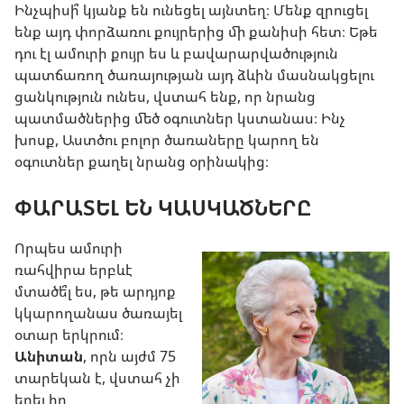
Ինչպիսի՞ կյանք են ունեցել այնտեղ։ Մենք զրուցել
ենք այդ փորձառու քույրերից մի քանիսի հետ։ Եթե
դու էլ ամուրի քույր ես և բավարարվածություն
պատճառող ծառայության այդ ձևին մասնակցելու
ցանկություն ունես, վստահ ենք, որ նրանց
պատմածներից մեծ օգուտներ կստանաս։ Ինչ
խոսք, Աստծու բոլոր ծառաները կարող են
օգուտներ քաղել նրանց օրինակից։
ՓԱՐԱՏԵԼ ԵՆ ԿԱՍԿԱԾՆԵՐԸ
Որպես ամուրի
ռահվիրա երբևէ
մտածե՞լ ես, թե արդյոք
կկարողանաս ծառայել
օտար երկրում։
Անիտան
, որն այժմ 75
տարեկան է, վստահ չի
եղել իր