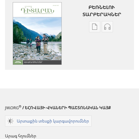
ԲԵՌՆԵԼՈՒ
ՏԱՐԲԵՐԱԿՆԵՐ
Թվային
Աուդիոձայն
հրատարակությու
բեռնելու
բեռնելու
տարբերակն
տարբերակներ
ԴԻՏԱՐԱՆ
ԴԻՏԱՐԱՆ
(ՈՒՍՈՒՄՆԱ
(ՈՒՍՈՒՄՆԱՍԻՐՈ
ԹՈՂԱՐԿՈՒՄ
ԹՈՂԱՐԿՈՒՄ)
Հունվար 201
Հունվար 2017
®
JW.ORG
/ ԵՀՈՎԱՅԻ ՎԿԱՆԵՐԻ ՊԱՇՏՈՆԱԿԱՆ ԿԱՅՔ
Արտաքին տեսքի կարգավորումներ
Արագ հղումներ