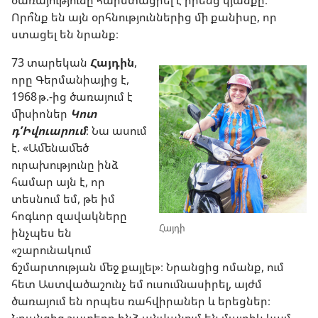
Որո՞նք են այն օրհնություններից մի քանիսը, որ
ստացել են նրանք։
73 տարեկան
Հայդին
,
որը Գերմանիայից է,
1968 թ.-ից ծառայում է
միսիոներ
Կոտ
դ’Իվուարում
։ Նա ասում
է. «Ամենամեծ
ուրախությունը ինձ
համար այն է, որ
տեսնում եմ, թե իմ
հոգևոր զավակները
Հայդի
ինչպես են
«շարունակում
ճշմարտության մեջ քայլել»։ Նրանցից ոմանք, ում
հետ Աստվածաշունչ եմ ուսումնասիրել, այժմ
ծառայում են որպես ռահվիրաներ և երեցներ։
Նրանցից շատերը ինձ անվանում են մայրիկ կամ