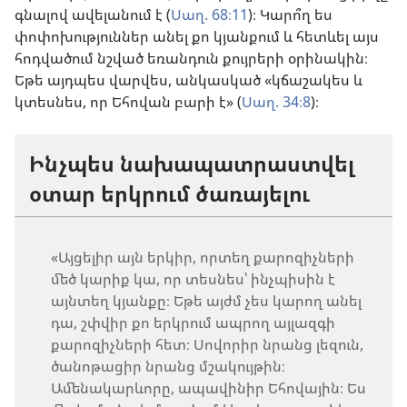
գնալով ավելանում է (
Սաղ. 68։11
)։ Կարո՞ղ ես
փոփոխություններ անել քո կյանքում և հետևել այս
հոդվածում նշված եռանդուն քույրերի օրինակին։
Եթե այդպես վարվես, անկասկած «կճաշակես և
կտեսնես, որ Եհովան բարի է» (
Սաղ. 34։8
)։
Ինչպես նախապատրաստվել
օտար երկրում ծառայելու
«Այցելիր այն երկիր, որտեղ քարոզիչների
մեծ կարիք կա, որ տեսնես՝ ինչպիսին է
այնտեղ կյանքը։ Եթե այժմ չես կարող անել
դա, շփվիր քո երկրում ապրող այլազգի
քարոզիչների հետ։ Սովորիր նրանց լեզուն,
ծանոթացիր նրանց մշակույթին։
Ամենակարևորը, ապավինիր Եհովային։ Ես