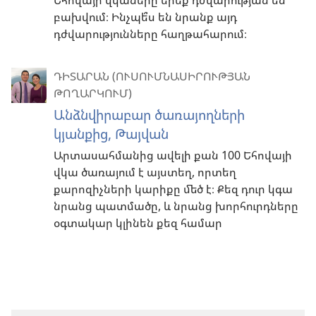
Եհովայի վկաները երեք դժվարության են
բախվում։ Ինչպե՞ս են նրանք այդ
դժվարությունները հաղթահարում։
ԴԻՏԱՐԱՆ (ՈՒՍՈՒՄՆԱՍԻՐՈՒԹՅԱՆ
ԹՈՂԱՐԿՈՒՄ)
Անձնվիրաբար ծառայողների
կյանքից, Թայվան
Արտասահմանից ավելի քան 100 Եհովայի
վկա ծառայում է այստեղ, որտեղ
քարոզիչների կարիքը մեծ է։ Քեզ դուր կգա
նրանց պատմածը, և նրանց խորհուրդները
օգտակար կլինեն քեզ համար