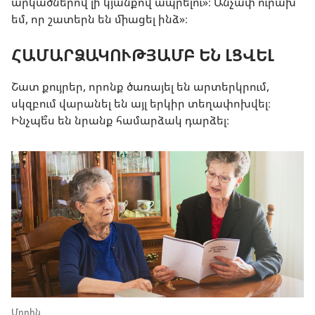
արկածներով լի կյանքով ապրելու»։ Անչափ ուրախ
եմ, որ շատերն են միացել ինձ»։
ՀԱՄԱՐՁԱԿՈՒԹՅԱՄԲ ԵՆ ԼՑՎԵԼ
Շատ քույրեր, որոնք ծառայել են արտերկրում,
սկզբում վարանել են այլ երկիր տեղափոխվել։
Ինչպե՞ս են նրանք համարձակ դարձել։
Մորին