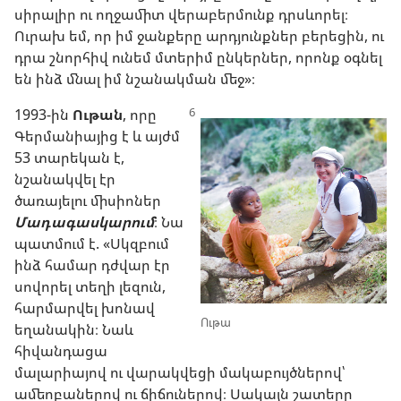
սիրալիր ու ողջամիտ վերաբերմունք դրսևորել։
Ուրախ եմ, որ իմ ջանքերը արդյունքներ բերեցին, ու
դրա շնորհիվ ունեմ մտերիմ ընկերներ, որոնք օգնել
են ինձ մնալ իմ նշանակման մեջ»։
1993-ին
Ութան
, որը
Գերմանիայից է և այժմ
53 տարեկան է,
նշանակվել էր
ծառայելու միսիոներ
Մադագասկարում
։ Նա
պատմում է. «Սկզբում
ինձ համար դժվար էր
սովորել տեղի լեզուն,
հարմարվել խոնավ
Ութա
եղանակին։ Նաև
հիվանդացա
մալարիայով ու վարակվեցի մակաբույծներով՝
ամեոբաներով ու ճիճուներով։ Սակայն շատերը