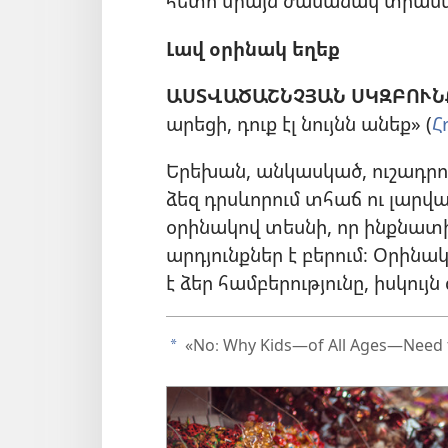
հետո միայն ժամանակ տրամա
Լավ օրինակ եղեք
ԱՍՏՎԱԾԱՇՆՉՅԱՆ ՍԿԶԲՈՒՆ
արեցի, դուք էլ նույնն անեք» (
Հ
Երեխան, անկասկած, ուշադրութ
ձեզ դրսևորում տհաճ ու լարվ
օրինակով տեսնի, որ ինքնատի
արդյունքներ է բերում։ Օրին
է ձեր համբերությունը, իսկույն 
«No։ Why Kids—of All Ages—Need to
a