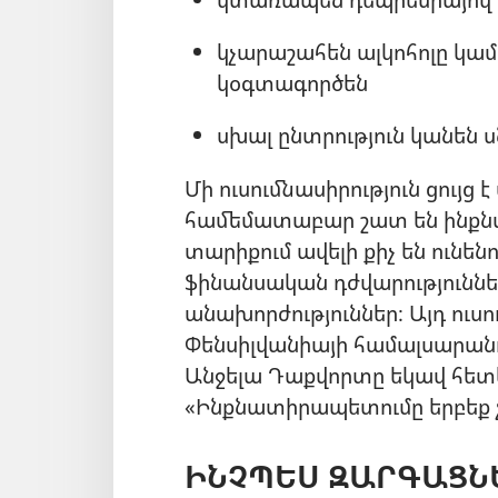
կչարաշահեն ալկոհոլը կամ
կօգտագործեն
սխալ ընտրություն կանեն ս
Մի ուսումնասիրություն ցույց 
համեմատաբար շատ են ինքն
տարիքում ավելի քիչ են ունե
ֆինանսական դժվարություննե
անախորժություններ։ Այդ ուսո
Փենսիլվանիայի համալսարան
Անջելա Դաքվորտը եկավ հետ
«Ինքնատիրապետումը երբեք չ
ԻՆՉՊԵՍ ԶԱՐԳԱՑՆ