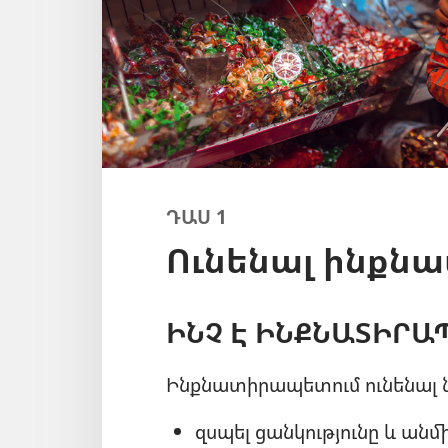
ԴԱՍ 1
Ունենալ ինքն
ԻՆՉ Է ԻՆՔՆԱՏԻՐԱ
Ինքնատիրապետում ունենալ ն
զսպել ցանկությունը և ան