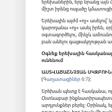
երեխաներին, երբ
նրանց այն 
միշտ իրենց ուզածը կմատուցի
Երեխային այժմ «ոչ» ասելով՝ 
կարողանա «ոչ» ասել իրեն, օ
օգտագործելու, մինչև ամուսնո
բան անելու գայթակղության ա
Օգնեք երեխային հասկանալ
ունենում
ԱՍՏՎԱԾԱՇՆՉՅԱՆ ՍԿԶԲՈՒՆ
(
Գաղատացիներ 6։7
)։
Երեխան պետք է հասկանա, որ
Հետևաբար ինքնատիրապետմա
արդյունքներ բերել։ Օրինակ, 
դուրս գալիս, երբ նրան մի բան