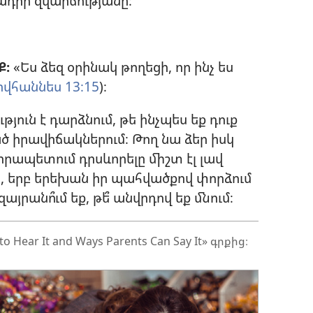
դրի զվարճությանը։
Ք։
«Ես ձեզ օրինակ թողեցի, որ ինչ ես
ովհաննես 13։15
)։
յուն է դարձնում, թե ինչպես եք դուք
ած իրավիճակներում։ Թող նա ձեր իսկ
րապետում դրսևորելը միշտ էլ լավ
ակ, երբ երեխան իր պահվածքով փորձում
զայրանո՞ւմ եք, թե՞ անվրդով եք մնում։
 Hear It and Ways Parents Can Say It» գրքից։