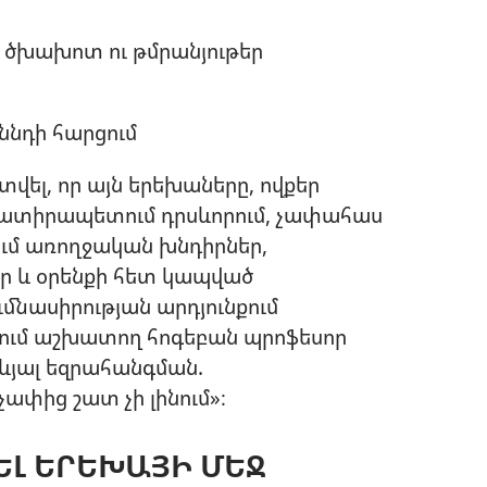
 ծխախոտ ու թմրանյութեր
ննդի հարցում
է տվել, որ այն երեխաները, ովքեր
ատիրապետում դրսևորում, չափահաս
նում առողջական խնդիրներ,
ր և օրենքի հետ կապված
ւմնասիրության արդյունքում
ում աշխատող հոգեբան պրոֆեսոր
ևյալ եզրահանգման.
ափից շատ չի լինում»։
ԵԼ ԵՐԵԽԱՅԻ ՄԵՋ