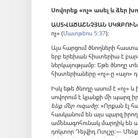
Սովորեք «ոչ» ասել և ձեր խ
ԱՍՏՎԱԾԱՇՆՉՅԱՆ ՍԿԶԲՈՒՆ
ոչ» (
Մատթեոս 5։37
)։
Այս հարցում ծնողների հաստ
երբ երեխան հիստերիա է բարձր
ներկայությամբ։ Եթե ծնողը տե
հիստերիաները «ոչ»-ը «այո» դ
Իսկ եթե ծնողը ասում է «ոչ» և
սովորում է կյանքի մի պարզ իր
ենք մեր ուզածը
։ «Որքան էլ 
հասկանում են այս պարզ իրողո
ամենագոհունակ մարդիկ են այ
դոկտոր Դեյվիդ Ուոլշը։— Մենք 