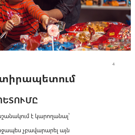
ատիրապետում
ՊԵՏՈՒՄԸ
շանակում է կարողանալ՝
միջապես չբավարարել այն