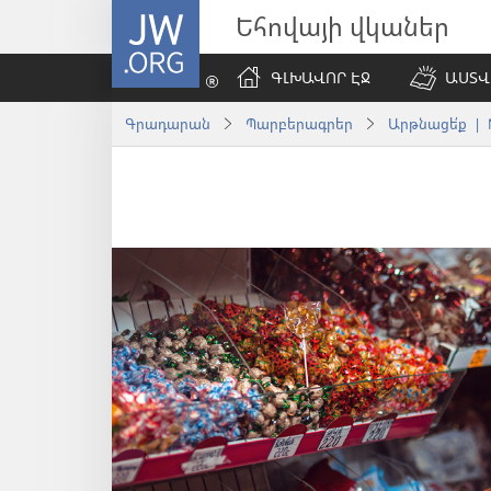
JW.ORG
Եհովայի վկաներ
ԳԼԽԱՎՈՐ ԷՋ
ԱՍՏՎ
Գրադարան
Պարբերագրեր
Արթնացե՛ք | 