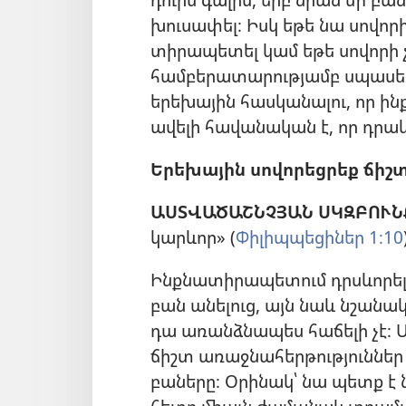
խուսափել։ Իսկ եթե նա սովոր
տիրապետել կամ եթե սովորի չ
համբերատարությամբ սպասել
երեխային հասկանալու, որ ի
ավելի հավանական է, որ դրակ
Երեխային սովորեցրեք ճիշտ
ԱՍՏՎԱԾԱՇՆՉՅԱՆ ՍԿԶԲՈՒՆ
կարևոր» (
Փիլիպպեցիներ 1։10
Ինքնատիրապետում դրսևորել 
բան անելուց, այն նաև նշանա
դա առանձնապես հաճելի չէ։ Ա
ճիշտ առաջնահերթություններ
բաները։ Օրինակ՝ նա պետք 