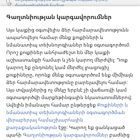
մասնագետների համար
Գլոբալ հաղորդակցություն
Գաղտնիության կարգավորումներ
Օգնություն
Այս կայքից օգտվելիս ձեր հարմարավետությունն
ապահովելու համար մենք քուքիների և
Նվիրատվություններ
նմանատիպ տեխնոլոգիաներ ենք օգտագործում։
(բացվում
է
Որոշ քուքիներ անհրաժեշտ են մեր կայքի
նոր
աշխատանքի համար և չեն կարող մերժվել։ Դուք
Դիտարանի ՕՆԼԱՅՆ ԳՐԱԴԱՐԱՆ
(բացվում
պատուհան)
կարող եք ընդունել կամ մերժել լրացուցիչ
է
®
JW Hub
քուքիները, որոնք մենք օգտագործում ենք միմիայն
նոր
(բացվում
պատուհան)
ձեր հարմարավետությունը բարելավելու համար։
է
®
JW Library
հավելված
նոր
Այս տվյալներից ոչ մեկը երբևէ չի վաճառվի կամ
պատուհան)
օգտագործվի մարքեթինգային նկատառումներով։
Watchtower Library
Ավելին իմանալու համար ընթերցեք
Քուքիների և
նմանատիպ տեխնոլոգիաների օգտագործման
վերաբերյալ համաշխարհային
քաղաքականություն
էջը։ Կարող եք ցանկացած
Copyright
© 2026 Watch Tower Bible and Tract Society of Pennsylvania.
պահի
Գաղտնիության կարգավորումներ
բաժնից
ՕԳՏԱԳՈՐԾՄԱՆ ՊԱՅՄԱՆՆԵՐ
|
ԳԱՂՏՆԻՈՒԹՅԱՆ