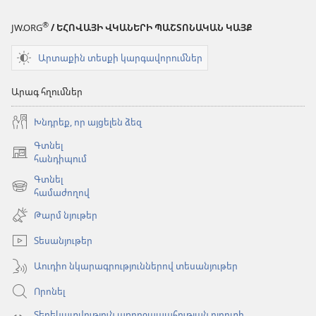
ծառայությունը»
ցուցումներ
հանդիպմանը
®
JW.ORG
/ ԵՀՈՎԱՅԻ ՎԿԱՆԵՐԻ ՊԱՇՏՈՆԱԿԱՆ ԿԱՅՔ
վերաբերող
ցուցումներ
Արտաքին տեսքի կարգավորումներ
Արագ հղումներ
Խնդրեք, որ այցելեն ձեզ
Գտնել
(բացվում
հանդիպում
է
Գտնել
նոր
(բացվում
համաժողով
պատուհան)
է
Թարմ նյութեր
նոր
պատուհան)
Տեսանյութեր
Աուդիո նկարագրություններով տեսանյութեր
Որոնել
Տեղեկատվություն առողջապահության ոլորտի