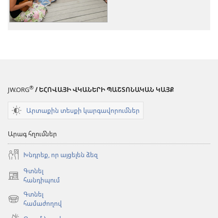
տարբերակներ
Թեմատիկ
Թեմատի
Թեմատիկ
երգեր
երգեր
երգեր
®
JW.ORG
/ ԵՀՈՎԱՅԻ ՎԿԱՆԵՐԻ ՊԱՇՏՈՆԱԿԱՆ ԿԱՅՔ
Արտաքին տեսքի կարգավորումներ
Արագ հղումներ
Խնդրեք, որ այցելեն ձեզ
Գտնել
(բացվում
հանդիպում
է
Գտնել
նոր
(բացվում
համաժողով
պատուհան)
է