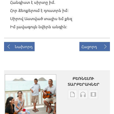
Հանգիստ է սիրտը իմ.
Հոր ձեռքերում է դուստրն իմ։
Սիրով Աստված տալիս եմ քեզ
Իմ լավագույն նվերն անգին։
Նախորդ
Հաջորդ
ԲԵՌՆԵԼՈՒ
ՏԱՐԲԵՐԱԿՆԵՐ
Թվային
Աուդիոձայնագր
Տեսանյու
հրատարակությունն
բեռնելու
բեռնելու
բեռնելու
տարբերակնե
տարբերա