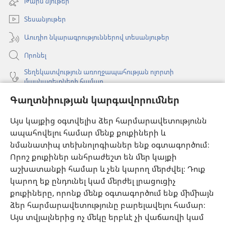
Թարմ նյութեր
նոր
պատուհան)
Տեսանյութեր
Աուդիո նկարագրություններով տեսանյութեր
Որոնել
Տեղեկատվություն առողջապահության ոլորտի
մասնագետների համար
Գլոբալ հաղորդակցություն
Գաղտնիության կարգավորումներ
Օգնություն
Այս կայքից օգտվելիս ձեր հարմարավետությունն
ապահովելու համար մենք քուքիների և
Նվիրատվություններ
նմանատիպ տեխնոլոգիաներ ենք օգտագործում։
(բացվում
է
Որոշ քուքիներ անհրաժեշտ են մեր կայքի
նոր
աշխատանքի համար և չեն կարող մերժվել։ Դուք
Դիտարանի ՕՆԼԱՅՆ ԳՐԱԴԱՐԱՆ
(բացվում
պատուհան)
կարող եք ընդունել կամ մերժել լրացուցիչ
է
®
JW Hub
քուքիները, որոնք մենք օգտագործում ենք միմիայն
նոր
(բացվում
պատուհան)
ձեր հարմարավետությունը բարելավելու համար։
է
®
JW Library
հավելված
նոր
Այս տվյալներից ոչ մեկը երբևէ չի վաճառվի կամ
պատուհան)