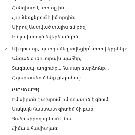
Հանգիստ է սիրտը իմ.
Հոր ձեռքերում է իմ որդին։
Սիրով Աստված տալիս եմ քեզ
Իմ լավագույն նվերն անգին։
2.
Մի դուստր, պարգև մեզ տվեցիր՝ սիրով կրթենք։
Անցան օրեր, ուրախ պահեր,
Տագնապ, արցունք... հասար բարձունք...
Հպարտանում ենք քեզանով։
(ԿՐԿՆԵՐԳ)
Իմ սիրտն է տխրում՝ իմ դուստրն է գնում,
Սակայն հաստատ գիտեմ մի բան.
Յահի սիրող գրկում է նա
Հիմա և հավիտյան։