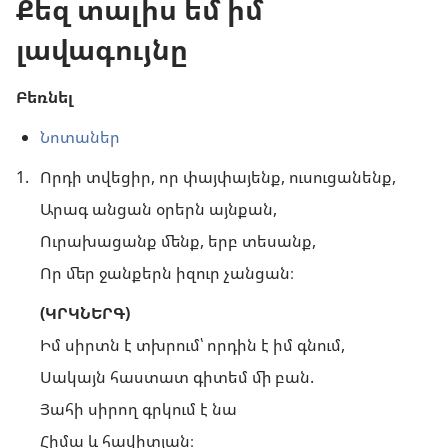
Քեզ տալիս եմ իմ
լավագույնը
Բեռնել
Նոտաներ
1.
Որդի տվեցիր, որ փայփայենք, ուսուցանենք,
Արագ անցան օրերն այնքան,
Ուրախացանք մենք, երբ տեսանք,
Որ մեր ջանքերն իզուր չանցան։
(ԿՐԿՆԵՐԳ)
Իմ սիրտն է տխրում՝ որդին է իմ գնում,
Սակայն հաստատ գիտեմ մի բան.
Յահի սիրող գրկում է նա
Հիմա և հավիտյան։