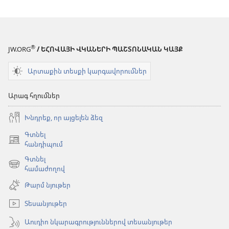
(վոկալային
կատարում)
®
JW.ORG
/ ԵՀՈՎԱՅԻ ՎԿԱՆԵՐԻ ՊԱՇՏՈՆԱԿԱՆ ԿԱՅՔ
Արտաքին տեսքի կարգավորումներ
Արագ հղումներ
Խնդրեք, որ այցելեն ձեզ
Գտնել
(բացվում
հանդիպում
է
Գտնել
նոր
(բացվում
համաժողով
պատուհան)
է
Թարմ նյութեր
նոր
պատուհան)
Տեսանյութեր
Աուդիո նկարագրություններով տեսանյութեր