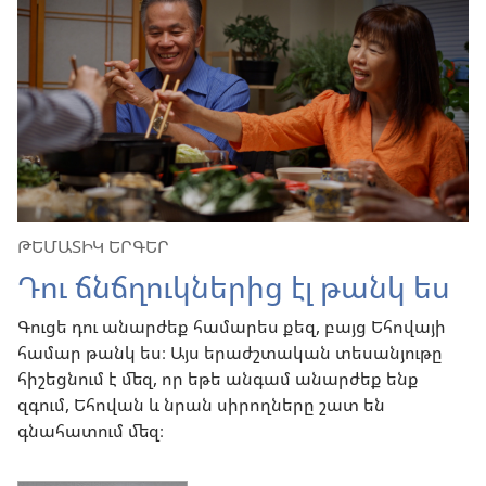
ԹԵՄԱՏԻԿ ԵՐԳԵՐ
Դու ճնճղուկներից էլ թանկ ես
Գուցե դու անարժեք համարես քեզ, բայց Եհովայի
համար թանկ ես։ Այս երաժշտական տեսանյութը
հիշեցնում է մեզ, որ եթե անգամ անարժեք ենք
զգում, Եհովան և նրան սիրողները շատ են
գնահատում մեզ։