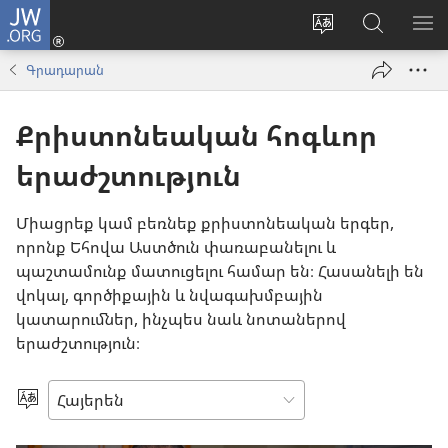
JW.ORG
Մուտքագրվել
(բացվում
Փոխել
Որոնում
ՑՈ
է
կայքի
JW.ORG
ՏԱ
Գրադարան
նոր
լեզուն
կայքում
ՄԵ
պատուհան)
Քրիստոնեական հոգևոր
երաժշտություն
Միացրեք կամ բեռնեք քրիստոնեական երգեր,
որոնք Եհովա Աստծուն փառաբանելու և
պաշտամունք մատուցելու համար են։ Հասանելի են
վոկալ, գործիքային և նվագախմբային
կատարումներ, ինչպես նաև նոտաներով
երաժշտություն։
Ընտրեք
լեզուն