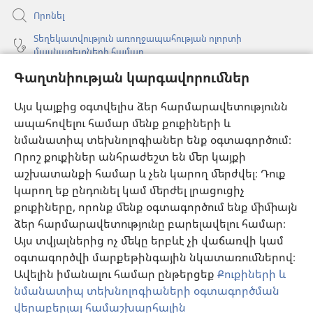
Որոնել
Տեղեկատվություն առողջապահության ոլորտի
մասնագետների համար
Գլոբալ հաղորդակցություն
Գաղտնիության կարգավորումներ
Օգնություն
Այս կայքից օգտվելիս ձեր հարմարավետությունն
ապահովելու համար մենք քուքիների և
Նվիրատվություններ
նմանատիպ տեխնոլոգիաներ ենք օգտագործում։
(բացվում
է
Որոշ քուքիներ անհրաժեշտ են մեր կայքի
նոր
աշխատանքի համար և չեն կարող մերժվել։ Դուք
Դիտարանի ՕՆԼԱՅՆ ԳՐԱԴԱՐԱՆ
(բացվում
պատուհան)
կարող եք ընդունել կամ մերժել լրացուցիչ
է
®
JW Hub
քուքիները, որոնք մենք օգտագործում ենք միմիայն
նոր
(բացվում
պատուհան)
ձեր հարմարավետությունը բարելավելու համար։
է
®
JW Library
հավելված
նոր
Այս տվյալներից ոչ մեկը երբևէ չի վաճառվի կամ
պատուհան)
օգտագործվի մարքեթինգային նկատառումներով։
Watchtower Library
Ավելին իմանալու համար ընթերցեք
Քուքիների և
նմանատիպ տեխնոլոգիաների օգտագործման
վերաբերյալ համաշխարհային