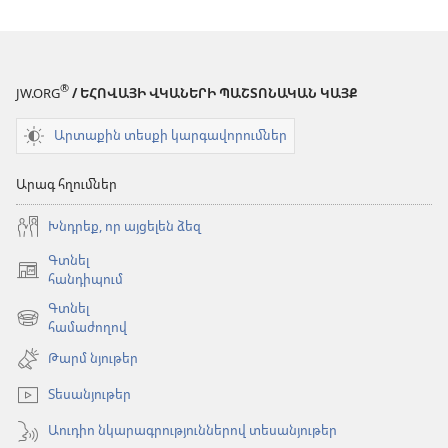
հարցերի
պատասխան
պատասխաններ
®
JW.ORG
/ ԵՀՈՎԱՅԻ ՎԿԱՆԵՐԻ ՊԱՇՏՈՆԱԿԱՆ ԿԱՅՔ
Արտաքին տեսքի կարգավորումներ
Արագ հղումներ
Խնդրեք, որ այցելեն ձեզ
Գտնել
(բացվում
հանդիպում
է
Գտնել
նոր
(բացվում
համաժողով
պատուհան)
է
Թարմ նյութեր
նոր
պատուհան)
Տեսանյութեր
Աուդիո նկարագրություններով տեսանյութեր