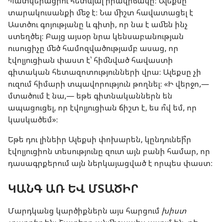
Պատկերացրու հետևյալ իրավիճակը։ Ալեքսը
տարակուսանքի մեջ է։ Նա միշտ հավատացել է
Աստծու գոյությանը և գիտի, որ նա է ամեն ինչ
ստեղծել։ Բայց այսօր նրա կենսաբանության
ուսուցիչը մեծ համոզվածությամբ ասաց, որ
էվոլյուցիան փաստ է՝ հիմնված հավաստի
գիտական հետազոտությունների վրա։ Ալեքսը չի
ուզում հիմարի տպավորություն թողնել։ «Ի վերջո,—
մտածում է նա,— եթե գիտնականներն են
ապացուցել, որ էվոլյուցիան ճիշտ է, ես ո՞վ եմ, որ
կասկածեմ»։
Եթե դու լինեիր Ալեքսի փոխարեն, կընդունեի՞ր
էվոլյուցիոն տեսությունը զուտ այն բանի համար, որ
դասագրքերում այն ներկայացված է որպես փաստ։
ԿԱՆԳ ԱՌ ԵՎ ՄՏԱԾԻՐ
Մարդկանց կարծիքներն այս հարցում
խիստ