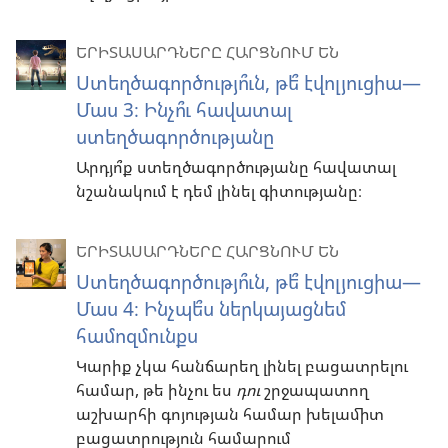
ԵՐԻՏԱՍԱՐԴՆԵՐԸ ՀԱՐՑՆՈՒՄ ԵՆ
Ստեղծագործությո՞ւն, թե՞ էվոլյուցիա—
Մաս 3։ Ինչո՞ւ հավատալ
ստեղծագործությանը
Արդյո՞ք ստեղծագործությանը հավատալ
նշանակում է դեմ լինել գիտությանը։
ԵՐԻՏԱՍԱՐԴՆԵՐԸ ՀԱՐՑՆՈՒՄ ԵՆ
Ստեղծագործությո՞ւն, թե՞ էվոլյուցիա—
Մաս 4։ Ինչպե՞ս ներկայացնեմ
համոզմունքս
Կարիք չկա հանճարեղ լինել բացատրելու
համար, թե ինչու ես
դու
շրջապատող
աշխարհի գոյության համար խելամիտ
բացատրություն համարում