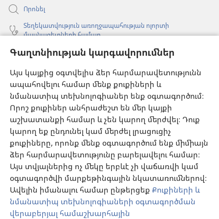
Որոնել
Տեղեկատվություն առողջապահության ոլորտի
մասնագետների համար
Գաղտնիության կարգավորումներ
Գլոբալ հաղորդակցություն
Օգնություն
Այս կայքից օգտվելիս ձեր հարմարավետությունն
ապահովելու համար մենք քուքիների և
Նվիրատվություններ
նմանատիպ տեխնոլոգիաներ ենք օգտագործում։
(բացվում
է
Որոշ քուքիներ անհրաժեշտ են մեր կայքի
նոր
աշխատանքի համար և չեն կարող մերժվել։ Դուք
Դիտարանի ՕՆԼԱՅՆ ԳՐԱԴԱՐԱՆ
(բացվում
պատուհան)
կարող եք ընդունել կամ մերժել լրացուցիչ
է
®
JW Hub
քուքիները, որոնք մենք օգտագործում ենք միմիայն
նոր
(բացվում
պատուհան)
ձեր հարմարավետությունը բարելավելու համար։
է
®
JW Library
հավելված
նոր
Այս տվյալներից ոչ մեկը երբևէ չի վաճառվի կամ
պատուհան)
օգտագործվի մարքեթինգային նկատառումներով։
Watchtower Library
Ավելին իմանալու համար ընթերցեք
Քուքիների և
նմանատիպ տեխնոլոգիաների օգտագործման
վերաբերյալ համաշխարհային