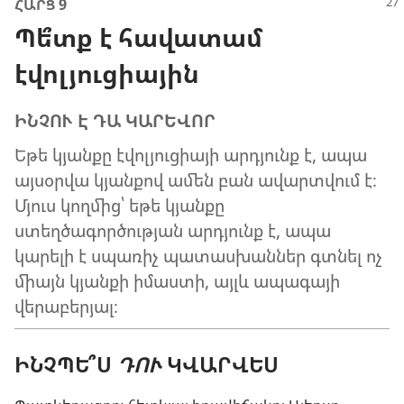
ՀԱՐՑ 9
Պե՞տք է հավատամ
էվոլյուցիային
ԻՆՉՈՒ Է ԴԱ ԿԱՐԵՎՈՐ
Եթե կյանքը էվոլյուցիայի արդյունք է, ապա
այսօրվա կյանքով ամեն բան ավարտվում է։
Մյուս կողմից՝ եթե կյանքը
ստեղծագործության արդյունք է, ապա
կարելի է սպառիչ պատասխաններ գտնել ոչ
միայն կյանքի իմաստի, այլև ապագայի
վերաբերյալ։
ԻՆՉՊԵ՞Ս
ԴՈՒ
ԿՎԱՐՎԵՍ