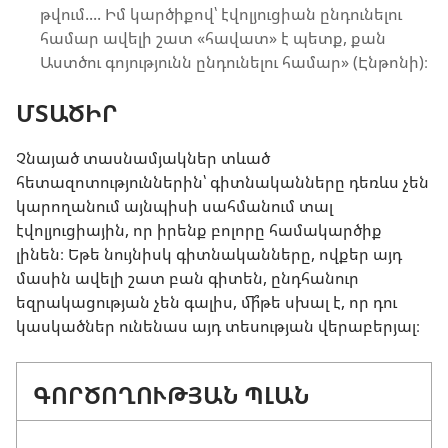
թվում.... Իմ կարծիքով՝ էվոլյուցիան ընդունելու
համար ավելի շատ «հավատ» է պետք, քան
Աստծու գոյությունն ընդունելու համար» (Էնթոնի)։
ՄՏԱԾԻՐ
Չնայած տասնամյակներ տևած
հետազոտություններին՝ գիտնականները դեռևս չեն
կարողանում այնպիսի սահմանում տալ
էվոլյուցիային, որ իրենք բոլորը համակարծիք
լինեն։ Եթե նույնիսկ գիտնականները, ովքեր այդ
մասին ավելի շատ բան գիտեն, ընդհանուր
եզրակացության չեն գալիս, մի՞թե սխալ է, որ դու
կասկածներ ունենաս այդ տեսության վերաբերյալ։
ԳՈՐԾՈՂՈՒԹՅԱՆ ՊԼԱՆ