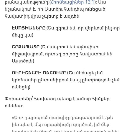
բանականությունդ (
Հռոմեացիներ 12։1
)։ Սա
նշանակում է, որ Աստծու հանդեպ ունեցած
հավատիդ վրա չպետք է ազդեն
ԷՄՈՑԻԱՆԵՐԸ
(Ես զգում եմ, որ վերևում ինչ-որ
մեկը կա)
ՇՐՋԱՊԱՏԸ
(Ես ապրում եմ այնպիսի
միջավայրում, որտեղ բոլորը հավատում են
Աստծուն)
ՈՒՐԻՇՆԵՐԻ ՃՆՇՈՒՄԸ
(Ես մեծացել եմ
կրոնասեր ընտանիքում և այլ ընտրություն չեմ
ունեցել)
Փոխարենը՝ հավատդ պետք է ամուր հիմքեր
ունենա։
«Երբ դպրոցում ուսուցիչը բացատրում է, թե
ինչպես է մեր օրգանիզմը գործում, իմ մեջ
կասկած չի մնում, որ Աստված գոյություն ունի։