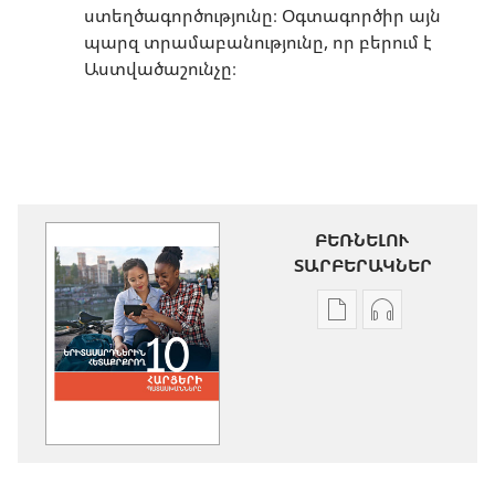
ստեղծագործությունը։ Օգտագործիր այն
պարզ տրամաբանությունը, որ բերում է
Աստվածաշունչը։
ԲԵՌՆԵԼՈՒ
ՏԱՐԲԵՐԱԿՆԵՐ
Թվային
Աուդիոձայն
հրատարակությու
բեռնելու
բեռնելու
տարբերակն
տարբերակներ
Երիտասարդ
Երիտասարդներ
հետաքրքրո
հետաքրքրող
10
10
հարցերի