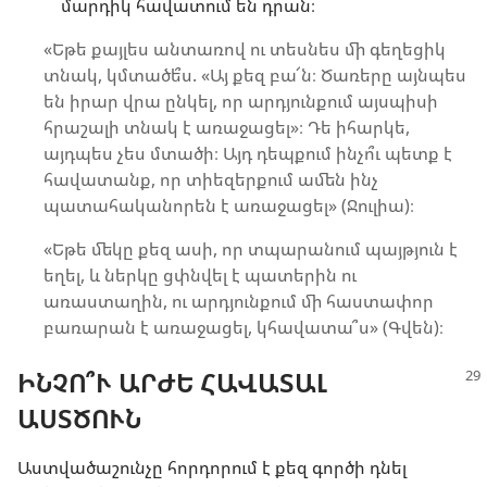
մարդիկ հավատում են դրան։
«Եթե քայլես անտառով ու տեսնես մի գեղեցիկ
տնակ, կմտածե՞ս. «Այ քեզ բա՜ն։ Ծառերը այնպես
են իրար վրա ընկել, որ արդյունքում այսպիսի
հրաշալի տնակ է առաջացել»։ Դե իհարկե,
այդպես չես մտածի։ Այդ դեպքում ինչո՞ւ պետք է
հավատանք, որ տիեզերքում ամեն ինչ
պատահականորեն է առաջացել» (Ջուլիա)։
«Եթե մեկը քեզ ասի, որ տպարանում պայթյուն է
եղել, և ներկը ցփնվել է պատերին ու
առաստաղին, ու արդյունքում մի հաստափոր
բառարան է առաջացել, կհավատա՞ս» (Գվեն)։
ԻՆՉՈ՞Ւ ԱՐԺԵ ՀԱՎԱՏԱԼ
ԱՍՏԾՈՒՆ
Աստվածաշունչը հորդորում է քեզ գործի դնել