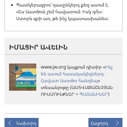
Պատկերացրու՝ դասընկերդ քեզ ասում է.
«Ես Աստծուն չեմ հավատում։ Իսկ դո՞ւ»։
Ստորև գրի առ, թե ինչ կպատասխանես։
ԻՄԱՑԻՐ ԱՎԵԼԻՆ
www.jw.org կայքում դիտիր «
Ինչ
են ասում հասակակիցներդ։
Հավատ Աստծու հանդեպ
»
տեսանյութը (ԱՍՏՎԱԾԱՇՆՉՅԱՆ
ՈՒՍՄՈՒՆՔՆԵՐ >
ՊԱՏԱՆԻՆԵՐ
)
Նախորդ
Հաջորդ