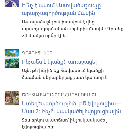
Ի՞նչ է ասում Աստվածաշունչը
արարչագործության մասին
Աստվածաշնչում խոսվում է վեց
արարչագործական «օրերի» մասին։ Դրանք
24-ժամյա օրե՞ր էին։
ԳՐՔՈՒՅԿՆԵՐ
Ինչպե՞ս է կյանքն առաջացել
Այն, թե ինչին եք հավատում կյանքի
ծագման վերաբերյալ, շատ կարևոր է։
ԵՐԻՏԱՍԱՐԴՆԵՐԸ ՀԱՐՑՆՈՒՄ ԵՆ
Ստեղծագործությո՞ւն, թե՞ էվոլյուցիա—
Մաս 2։ Ինչո՞ւ կասկածել էվոլյուցիային
Տես երկու պատճառ՝ ինչու կասկածել
էվոլյուցիային։