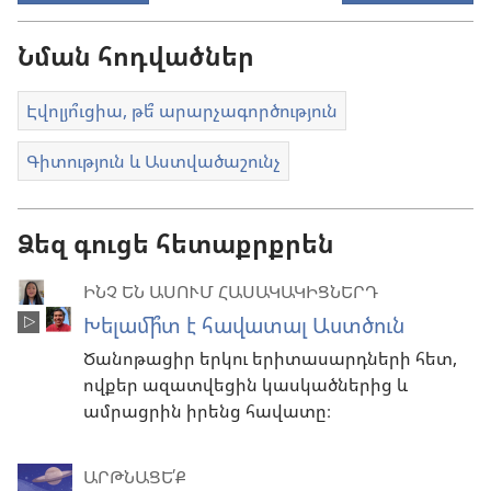
Նման հոդվածներ
Էվոլյո՞ւցիա, թե՞ արարչագործություն
Գիտություն և Աստվածաշունչ
Ձեզ գուցե հետաքրքրեն
ԻՆՉ ԵՆ ԱՍՈՒՄ ՀԱՍԱԿԱԿԻՑՆԵՐԴ
Խելամի՞տ է հավատալ Աստծուն
Ծանոթացիր երկու երիտասարդների հետ,
ովքեր ազատվեցին կասկածներից և
ամրացրին իրենց հավատը։
ԱՐԹՆԱՑԵ՛Ք