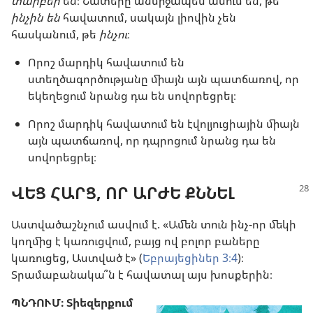
տարբեր
են։ Շատերը անմիջապես ասում են, թե
ինչին են
հավատում, սակայն լիովին չեն
հասկանում, թե
ինչու
։
Որոշ մարդիկ հավատում են
ստեղծագործությանը միայն այն պատճառով, որ
եկեղեցում նրանց դա են սովորեցրել։
Որոշ մարդիկ հավատում են էվոլյուցիային միայն
այն պատճառով, որ դպրոցում նրանց դա են
սովորեցրել։
ՎԵՑ ՀԱՐՑ, ՈՐ ԱՐԺԵ ՔՆՆԵԼ
Աստվածաշնչում ասվում է. «Ամեն տուն ինչ-որ մեկի
կողմից է կառուցվում, բայց ով բոլոր բաները
կառուցեց, Աստված է» (
Եբրայեցիներ 3։4
)։
Տրամաբանակա՞ն է հավատալ այս խոսքերին։
ՊՆԴՈՒՄ։ Տիեզերքում