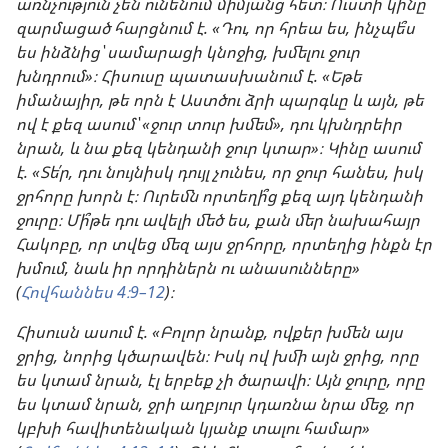
առնչություն չեն ունենում միմյանց հետ։ Ուստի կինը
զարմացած հարցնում է. «Դու, որ հրեա ես, ինչպե՞ս
ես ինձնից՝ սամարացի կնոջից, խմելու ջուր
խնդրում»։ Հիսուսը պատասխանում է. «Եթե
իմանայիր, թե որն է Աստծու ձրի պարգևը և այն, թե
ով է քեզ ասում՝ «ջուր տուր խմեմ», դու կխնդրեիր
նրան, և նա քեզ կենդանի ջուր կտար»։ Կինը ասում
է. «Տե՛ր, դու նույնիսկ դույլ չունես, որ ջուր հանես, իսկ
ջրհորը խորն է։ Ուրեմն որտեղի՞ց քեզ այդ կենդանի
ջուրը։ Մի՞թե դու ավելի մեծ ես, քան մեր նախահայր
Հակոբը, որ տվեց մեզ այս ջրհորը, որտեղից ինքն էր
խմում, նաև իր որդիներն ու անասունները»
(
Հովհաննես 4։9–12
)։
Հիսուսն ասում է. «Բոլոր նրանք, ովքեր խմեն այս
ջրից, նորից կծարավեն։ Իսկ ով խմի այն ջրից, որը
ես կտամ նրան, էլ երբեք չի ծարավի։ Այն ջուրը, որը
ես կտամ նրան, ջրի աղբյուր կդառնա նրա մեջ, որ
կբխի հավիտենական կյանք տալու համար»