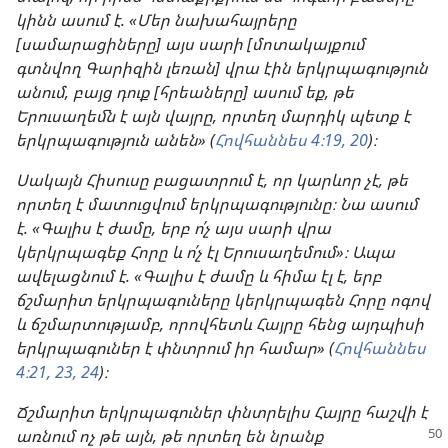
կինն ասում է. «Մեր նախահայրերը
[սամարացիները] այս սարի [մոտակայքում
գտնվող Գարիզին լեռան] վրա էին երկրպագություն
անում, բայց դուք [հրեաները] ասում եք, թե
Երուսաղեմն է այն վայրը, որտեղ մարդիկ պետք է
երկրպագություն անեն» (
Հովհաննես 4։19, 20
)։
Սակայն Հիսուսը բացատրում է, որ կարևոր չէ, թե
որտեղ է մատուցվում երկրպագությունը։ Նա ասում
է. «Գալիս է ժամը, երբ ո՛չ այս սարի վրա
կերկրպագեք Հորը և ո՛չ էլ Երուսաղեմում»։ Ապա
ավելացնում է. «Գալիս է ժամը և հիմա էլ է, երբ
ճշմարիտ երկրպագուները կերկրպագեն Հորը ոգով
և ճշմարտությամբ, որովհետև Հայրը հենց այդպիսի
երկրպագուներ է փնտրում իր համար» (
Հովհաննես
4։21,
23, 24
)։
Ճշմարիտ երկրպագուներ փնտրելիս Հայրը հաշվի է
առնում ոչ թե այն, թե որտեղ են
նրանք