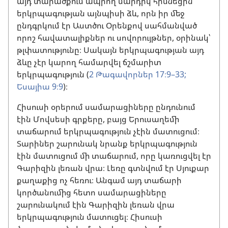
այդ տարածքում ապրող մարդիկ հիմնեցին
երկրպագության այնպիսի ձև, որն իր մեջ
ընդգրկում էր Աստծու Օրենքով սահմանված
որոշ հավատալիքներ ու սովորույթներ, օրինակ՝
թլփատությունը։ Սակայն երկրպագության այդ
ձևը չէր կարող համարվել ճշմարիտ
երկրպագություն (
2 Թագավորներ 17։9–33;
Եսայիա 9։9
)։
Հիսուսի օրերում սամարացիները ընդունում
էին Մովսեսի գրքերը, բայց Երուսաղեմի
տաճարում երկրպագություն չէին մատուցում։
Տարիներ շարունակ նրանք երկրպագություն
էին մատուցում մի տաճարում, որը կառուցվել էր
Գարիզին լեռան վրա։ Լեռը գտնվում էր Սյուքար
քաղաքից ոչ հեռու։ Անգամ այդ տաճարի
կործանումից հետո սամարացիները
շարունակում էին Գարիզին լեռան վրա
երկրպագություն մատուցել։ Հիսուսի