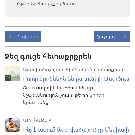
մ.թ. 30թ. Պասեքից հետո։
Նախորդ
Հաջորդ
Ձեզ գուցե հետաքրքրեն
Աստվածաշնչյան հիմնական ուսմունքներ
Բոլո՞ր կրոններն են ընդունելի Աստծուն
Շատ մարդիկ կարծում են, որ
նշանակություն չունի, թե որ կրոնը
կընտրենք։
ԱՐԹՆԱՑԵ՛Ք
Ինչ է ասում Աստվածաշունչը Մեսիայի