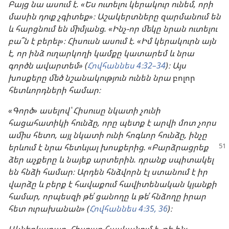
Բայց նա ասում է. «Ես ուտելու կերակուր ունեմ, որի
մասին դուք չգիտեք»։ Աշակերտները զարմանում են
և հարցնում են միմյանց. «Ինչ-որ մեկը նրան ուտելու
բա՞ն է բերել»։ Հիսուսն ասում է. «Իմ կերակուրն այն
է, որ ինձ ուղարկողի կամքը կատարեմ և նրա
գործն ավարտեմ» (
Հովհաննես 4։32–34
)։ Այս
խոսքերը մեծ նշանակություն ունեն նրա
բոլոր
հետևորդների համար։
«Գործ» ասելով՝ Հիսուսը նկատի չունի
հացահատիկի հունձը, որը պետք է արվի մոտ չորս
ամիս հետո, այլ նկատի ունի հոգևոր հունձը, ինչը
երևում է նրա հետևյալ խոսքերից. «Բարձրացրեք
ձեր աչքերը և նայեք արտերին. դրանք սպիտակել
են հնձի համար։ Արդեն հնձվորն էլ ստանում է իր
վարձը և բերք է հավաքում հավիտենական կյանքի
համար, որպեսզի թե՛ ցանողը և թե՛ հնձողը իրար
հետ ուրախանան» (
Հովհաննես 4։35, 36
)։
Ակներևաբար, Հիսուսը հասկանում է, թե ինչ