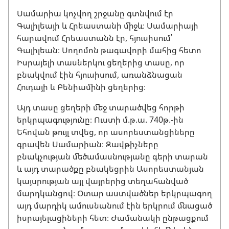
Սամարիա կոչվող շրջանը գտնվում էր
Գալիլեայի և Հրեաստանի միջև։ Սամարիայի
հարավում Հրեաստանն էր, հյուսիսում՝
Գալիլեան։ Սողոմոն թագավորի մահից հետո
Իսրայելի տասներկու ցեղերից տասը, որ
բնակվում էին հյուսիսում, առանձնացան
Հուդայի և Բենիամինի ցեղերից։
Այդ տասը ցեղերի մեջ տարածվեց հորթի
երկրպագությունը։ Ուստի մ.թ.ա. 740թ.-ին
Եհովան թույլ տվեց, որ ասորեստանցիները
գրավեն Սամարիան։ Զավթիչները
բնակչության մեծամասնությանը գերի տարան
և այդ տարածքը բնակեցրին Ասորեստանյան
կայսրության այլ վայրերից տեղահանված
մարդկանցով։ Օտար աստվածներ երկրպագող
այդ մարդիկ ամուսնանում էին երկրում մնացած
իսրայելացիների հետ։ Ժամանակի ընթացքում