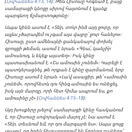
(
Հովհաննես 4։13, 14
)։ Թեև Հիսուսը հոգնած է, բայց
սամարացի կնոջը սիրով հայտնում է կյանք
պարգևող ճշմարտությունը։
Ապա կինն ասում է. «Տե՛ր, տո՛ւր ինձ այդ ջուրը, որ
այլևս չծարավեմ ու չգամ այս վայրը՝ ջուր հանելու»։
Հիսուսը, ըստ ամենայնի ցանկանալով փոխել
զրույցի թեման, ասում է նրան. «Գնա՛, կանչի՛ր
ամուսնուդ, և եկեք այստեղ»։ Իսկ կինը
պատասխանում է. «Ես ամուսին չունեմ»։ Կարելի է
պատկերացնել, թե որքան է կինը զարմանում, երբ
Հիսուսը ասում է նրան. «Լա՛վ ասացիր, թե՝ «ամուսին
չունեմ», որովհետև դու հինգ ամուսին ես ունեցել,
իսկ այն մարդը, որի հետ հիմա ապրում ես, քո
ամուսինը չէ» (
Հովհաննես 4։15–18
)։
Այդ խոսքերը լսելով՝ սամարացի կինը հասկանում
է, որ Հիսուսը սովորական մարդ չէ։ Նա ասում է.
«Տե՛ր, տեսնում եմ, որ դու մարգարե ես»։ Ապա ցույց
տալով, որ իրեն հետաքրքրում են հոգևոր բաները՝