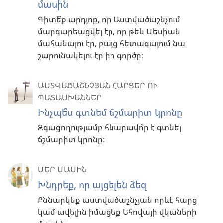
մասին
Գիտե՞ք արդյոք, որ Աստվածաշնչում
մարգարեացվել էր, որ թեև Մեսիան
մահանալու էր, բայց հետագայում նա
շարունակելու էր իր գործը։
ԱՍՏՎԱԾԱՇՆՉՅԱՆ ՀԱՐՑԵՐ ՈՒ
ՊԱՏԱՍԽԱՆՆԵՐ
Ինչպե՞ս գտնեմ ճշմարիտ կրոնը
Զգացողությամբ հնարավո՞ր է գտնել
ճշմարիտ կրոնը։
ՄԵՐ ՄԱՍԻՆ
Խնդրեք, որ այցելեն ձեզ
Քննարկեք աստվածաշնչյան որևէ հարց
կամ ավելին իմացեք Եհովայի վկաների