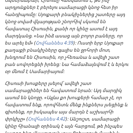
արդյունքներ է բերելու սամարացի կնոջ հետ իր
հանդիպումը։ Սյուքարի բնակիչներից շատերը այդ
կնոջ տված վկայության շնորհիվ սկսում են
հավատալ Հիսուսին, քանի որ կինը ասում է այդ
մարդկանց. «Նա ինձ ասաց այն բոլոր բաները, որ
ես արել եմ» (
Հովհաննես 4։39
)։ Ուստի երբ Սյուքար
քաղաքի բնակիչները գալիս են ջրհորի մոտ,
խնդրում են Հիսուսին, որ չհեռանա և ավելի շատ
բան սովորեցնի իրենց։ Նա համաձայնվում է և երկու
օր մնում է Սամարիայում։
Հիսուսի խոսքերը լսելով՝ ավելի շատ
սամարացիներ են հավատում նրան։ Այդ մարդիկ
ասում են կնոջը. «Այլևս քո խոսքերի համար չէ, որ
հավատում ենք, որովհետև մենք ինքներս լսեցինք և
գիտենք, որ իսկապես այս մարդն է աշխարհի
փրկիչը» (
Հովհաննես 4։42
)։ Անշուշտ, սամարացի
կինը հիանալի օրինակ է այն հարցում, թե ինչպես
կարող ենք վկայություն տալ Քրիստոսի մասին և