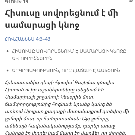
ԳԼՈՒԽ 19
Հիսուսը սովորեցնում է մի
սամարացի կնոջ
ՀՈՎՀԱՆՆԵՍ 4։3–43
ՀԻՍՈՒՍԸ ՍՈՎՈՐԵՑՆՈՒՄ Է ՍԱՄԱՐԱՑԻ ԿՆՈՋԸ
ԵՎ ՈՒՐԻՇՆԵՐԻՆ
ԵՐԿՐՊԱԳՈՒԹՅՈՒՆ, ՈՐԸ ՀԱՃԵԼԻ Է ԱՍՏԾՈՒՆ
Հրեաստանից դեպի հյուսիս՝ Գալիլեա գնալիս
Հիսուսն ու իր աշակերտները անցնում են
Սամարիայի շրջանով։ Կեսօրին մոտ,
ճամփորդությունից հոգնած, նրանք կանգ են
առնում Սյուքար քաղաքի մոտակայքում գտնվող մի
ջրհորի մոտ, որ հանգստանան։ Այդ ջրհորը,
ամենայն հավանականությամբ, դարեր առաջ
Հակոբն էր փորել կամ մարդ էր վարձել, որ փորեն։