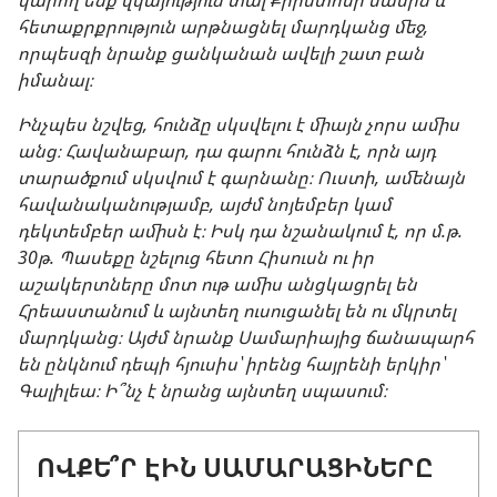
հետաքրքրություն արթնացնել մարդկանց մեջ,
որպեսզի նրանք ցանկանան ավելի շատ բան
իմանալ։
Ինչպես նշվեց, հունձը սկսվելու է միայն չորս ամիս
անց։ Հավանաբար, դա գարու հունձն է, որն այդ
տարածքում սկսվում է գարնանը։ Ուստի, ամենայն
հավանականությամբ, այժմ նոյեմբեր կամ
դեկտեմբեր ամիսն է։ Իսկ դա նշանակում է, որ մ.թ.
30թ. Պասեքը նշելուց հետո Հիսուսն ու իր
աշակերտները մոտ ութ ամիս անցկացրել են
Հրեաստանում և այնտեղ ուսուցանել են ու մկրտել
մարդկանց։ Այժմ նրանք Սամարիայից ճանապարհ
են ընկնում դեպի հյուսիս՝ իրենց հայրենի երկիր՝
Գալիլեա։ Ի՞նչ է նրանց այնտեղ սպասում։
ՈՎՔԵ՞Ր ԷԻՆ ՍԱՄԱՐԱՑԻՆԵՐԸ