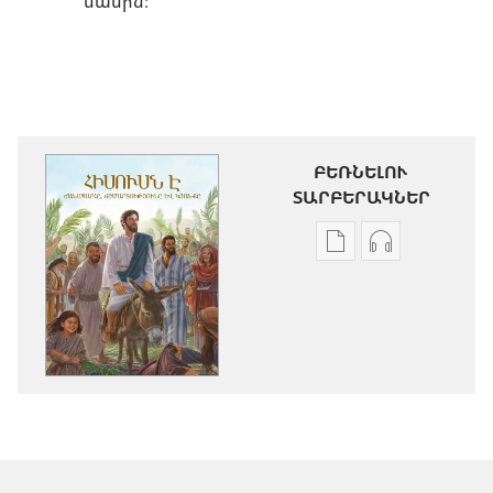
մասին։
ԲԵՌՆԵԼՈՒ
ՏԱՐԲԵՐԱԿՆԵՐ
Թվային
Աուդիոձայն
հրատարակությու
բեռնելու
բեռնելու
տարբերակն
տարբերակներ
Հիսուսն
Հիսուսն
է
է
ճանապարհը
ճանապարհը,
ճշմարտությո
ճշմարտությունը
և
և
կյանքը
կյանքը