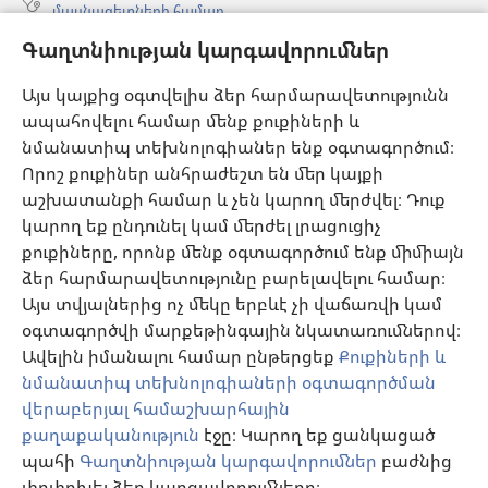
մասնագետների համար
Գաղտնիության կարգավորումներ
Գլոբալ հաղորդակցություն
Օգնություն
Այս կայքից օգտվելիս ձեր հարմարավետությունն
ապահովելու համար մենք քուքիների և
Նվիրատվություններ
նմանատիպ տեխնոլոգիաներ ենք օգտագործում։
(բացվում
է
Որոշ քուքիներ անհրաժեշտ են մեր կայքի
նոր
աշխատանքի համար և չեն կարող մերժվել։ Դուք
Դիտարանի ՕՆԼԱՅՆ ԳՐԱԴԱՐԱՆ
(բացվում
պատուհան)
կարող եք ընդունել կամ մերժել լրացուցիչ
է
®
JW Hub
քուքիները, որոնք մենք օգտագործում ենք միմիայն
նոր
(բացվում
պատուհան)
ձեր հարմարավետությունը բարելավելու համար։
է
®
JW Library
հավելված
նոր
Այս տվյալներից ոչ մեկը երբևէ չի վաճառվի կամ
պատուհան)
օգտագործվի մարքեթինգային նկատառումներով։
Watchtower Library
Ավելին իմանալու համար ընթերցեք
Քուքիների և
նմանատիպ տեխնոլոգիաների օգտագործման
վերաբերյալ համաշխարհային
քաղաքականություն
էջը։ Կարող եք ցանկացած
պահի
Գաղտնիության կարգավորումներ
բաժնից
Copyright
© 2026 Watch Tower Bible and Tract Society of Pennsylvania.
ՕԳՏԱԳՈՐԾՄԱՆ ՊԱՅՄԱՆՆԵՐ
|
ԳԱՂՏՆԻՈՒԹՅԱՆ
փոփոխել ձեր կարգավորումները։