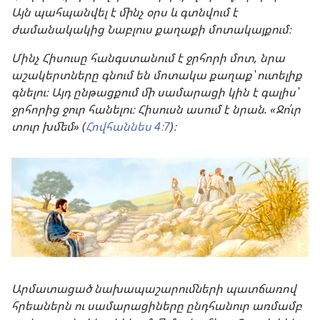
Այն պահպանվել է մինչ օրս և գտնվում է
ժամանակակից Նաբլուս քաղաքի մոտակայքում։
Մինչ Հիսուսը հանգստանում է ջրհորի մոտ, նրա
աշակերտները գնում են մոտակա քաղաք՝ ուտելիք
գնելու։ Այդ ընթացքում մի սամարացի կին է գալիս՝
ջրհորից ջուր հանելու։ Հիսուսն ասում է նրան. «Ջո՛ւր
տուր խմեմ» (
Հովհաննես 4։7
)։
Արմատացած նախապաշարումների պատճառով
հրեաներն ու սամարացիները ընդհանուր առմամբ