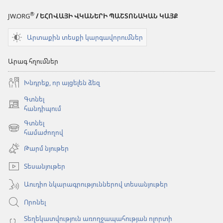
®
JW.ORG
/ ԵՀՈՎԱՅԻ ՎԿԱՆԵՐԻ ՊԱՇՏՈՆԱԿԱՆ ԿԱՅՔ
Արտաքին տեսքի կարգավորումներ
Արագ հղումներ
Խնդրեք, որ այցելեն ձեզ
Գտնել
(բացվում
հանդիպում
է
Գտնել
նոր
(բացվում
համաժողով
պատուհան)
է
Թարմ նյութեր
նոր
պատուհան)
Տեսանյութեր
Աուդիո նկարագրություններով տեսանյութեր
Որոնել
Տեղեկատվություն առողջապահության ոլորտի