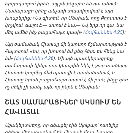
երկրպագում իրեն, այլ թե ինչպես են դա անում։
Սամարացի կինը անչափ տպավորվում է այդ
խոսքերից։ «Ես գիտեմ, որ Մեսիան, որը Քրիստոս է
կոչվում, գալու է,— ասում է նա։— Եվ երբ որ գա, նա
մեզ ամեն ինչ բացահայտ կասի» (
Հովհաննես 4։25
)։
Այդ ժամանակ Հիսուսը մի կարևոր ճշմարտություն է
հայտնում. «Ես, որ խոսում եմ քեզ հետ, ես հենց նա
եմ» (
Հովհաննես 4։26
)։ Միայն պատկերացրեք.
սամարացի կինը, որը կեսօրին եկել է ջուր տանելու,
Հիսուսի կողմից մեծ պատվի է արժանանում, և
Հիսուսը նրան բացահայտ ասում է մի բան, ինչը դեռ
ոչ մեկի չի ասել. այն, որ ինքն է Մեսիան։
ՇԱՏ ՍԱՄԱՐԱՑԻՆԵՐ ՍԿՍՈՒՄ ԵՆ
ՀԱՎԱՏԱԼ
Աշակերտները, որ գնացել էին Սյուքար՝ ուտելիք
գնելու, վերադառնում են Հիսուսի մոտ։ Նրանք