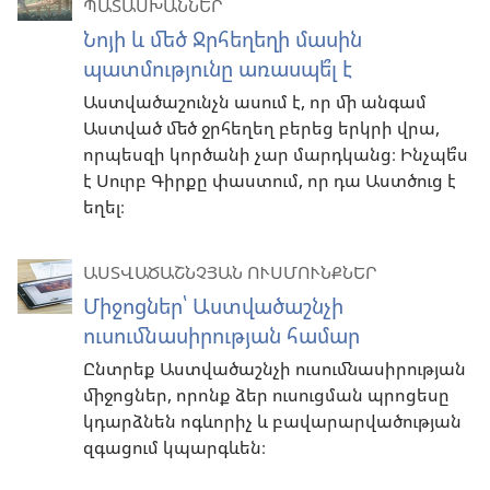
ՊԱՏԱՍԽԱՆՆԵՐ
Նոյի և մեծ Ջրհեղեղի մասին
պատմությունը առասպե՞լ է
Աստվածաշունչն ասում է, որ մի անգամ
Աստված մեծ ջրհեղեղ բերեց երկրի վրա,
որպեսզի կործանի չար մարդկանց։ Ինչպե՞ս
է Սուրբ Գիրքը փաստում, որ դա Աստծուց է
եղել։
ԱՍՏՎԱԾԱՇՆՉՅԱՆ ՈՒՍՄՈՒՆՔՆԵՐ
Միջոցներ՝ Աստվածաշնչի
ուսումնասիրության համար
Ընտրեք Աստվածաշնչի ուսումնասիրության
միջոցներ, որոնք ձեր ուսուցման պրոցեսը
կդարձնեն ոգևորիչ և բավարարվածության
զգացում կպարգևեն։