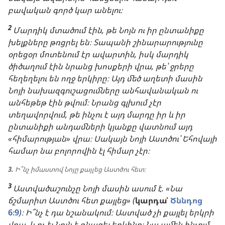
բավական գործ կար անելու։
2
Մարդիկ մտածում էին, թե Նոյն ու իր ընտանիքը
խելքները թռցրել են։ Տապանի շինարարությունը
օրեցօր մոտենում էր ավարտին, իսկ մարդիկ
ծիծաղում էին նրանց խոսքերի վրա, թե՝ ջրերը
հեղեղելու են ողջ երկիրը։ Այդ մեծ աղետի մասին
Նոյի նախազգուշացումները անհավանական ու
անհեթեթ էին թվում։ Նրանց գլխում չէր
տեղավորվում, թե ինչու է այդ մարդը իր և իր
ընտանիքի անդամների կյանքը վատնում այդ
«հիմարության» վրա։ Սակայն Նոյի Աստծու՝ Եհովայի
համար նա բոլորովին էլ հիմար չէր։
3.
Ի՞նչ իմաստով Նոյը քայլեց Աստծու հետ։
3
Աստվածաշունչը Նոյի մասին ասում է. «Նա
ճշմարիտ Աստծու հետ քայլեց» (
կարդա՛
Ծննդոց
6։9
)։ Ի՞նչ է դա նշանակում։ Աստված չի քայլել երկրի
վրա, և ոչ էլ Նոյն է գնացել երկինք։ Նա ամեն ինչում