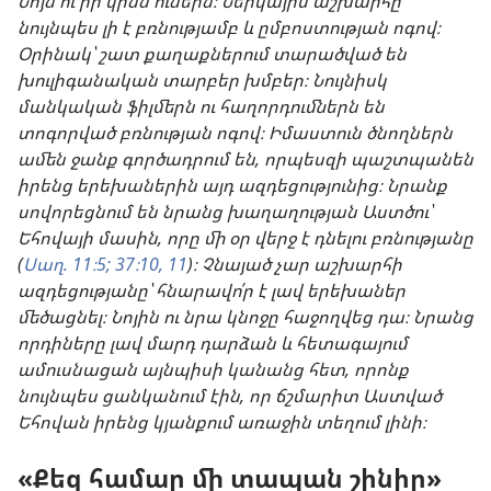
Նոյն ու իր կինն ունեին։ Ներկայիս աշխարհը
նույնպես լի է բռնությամբ և ըմբոստության ոգով։
Օրինակ՝ շատ քաղաքներում տարածված են
խուլիգանական տարբեր խմբեր։ Նույնիսկ
մանկական ֆիլմերն ու հաղորդումներն են
տոգորված բռնության ոգով։ Իմաստուն ծնողներն
ամեն ջանք գործադրում են, որպեսզի պաշտպանեն
իրենց երեխաներին այդ ազդեցությունից։ Նրանք
սովորեցնում են նրանց խաղաղության Աստծու՝
Եհովայի մասին, որը մի օր վերջ է դնելու բռնությանը
(
Սաղ. 11։5;
37։10, 11
)։ Չնայած չար աշխարհի
ազդեցությանը՝ հնարավո՛ր է լավ երեխաներ
մեծացնել։ Նոյին ու նրա կնոջը հաջողվեց դա։ Նրանց
որդիները լավ մարդ դարձան և հետագայում
ամուսնացան այնպիսի կանանց հետ, որոնք
նույնպես ցանկանում էին, որ ճշմարիտ Աստված
Եհովան իրենց կյանքում առաջին տեղում լինի։
«Քեզ համար մի տապան շինիր»