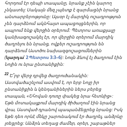
հորդում էր դեպի տապանը, նրանք չէին կարող
չնկատել։ Սակայն մեզ չպետք է զարմացնի նրանց
անտարբերությունը։ Այսօր էլ մարդիկ ուշադրություն
չեն դարձնում ակնհայտ ապացույցներին, որ
ապրում ենք վերջին օրերում։ Պետրոս առաքյալը
կանխագուշակել էր, որ վերջին օրերում մարդիկ
ծաղրելու են նրանց, ովքեր ուշադրություն են
դարձնում Աստծու նախազգուշացումներին
(
կարդա՛
2 Պետրոս 3։3–6
)։ Նույն ձևով էլ ծաղրում էին
Նոյին ու նրա ընտանիքին։
22
Ե՞րբ վերջ դրվեց ծաղրուծանակին։
Աստվածաշնչում ասվում է, որ երբ Նոյը իր
ընտանիքին և կենդանիներին ներս բերեց
տապան, «Եհովան դուռը փակեց նրա հետևից»։
Եթե մոտակայքում մարդիկ ծիծաղում էին նրանց
վրա, Աստված դրանով պապանձեցրեց նրանց։ Իսկ
եթե դեռ որևէ մեկը շարունակում էր ծաղրել, անձրևը
լռեցրեց։ Անձրև տեղաց ժամեր, օրեր, շաբաթներ