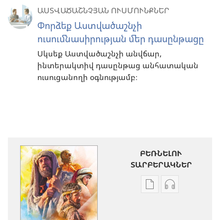
ԱՍՏՎԱԾԱՇՆՉՅԱՆ ՈՒՍՄՈՒՆՔՆԵՐ
Փորձեք Աստվածաշնչի
ուսումնասիրության մեր դասընթացը
Սկսեք Աստվածաշնչի անվճար,
ինտերակտիվ դասընթաց անհատական
ուսուցանողի օգնությամբ։
ԲԵՌՆԵԼՈՒ
ՏԱՐԲԵՐԱԿՆԵՐ
Թվային
Աուդիոձայն
հրատարակությու
բեռնելու
բեռնելու
տարբերակն