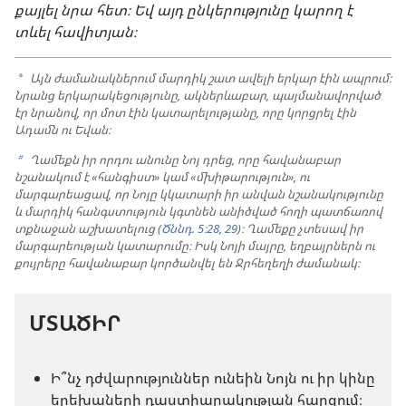
քայլել նրա հետ։ Եվ այդ ընկերությունը կարող է
տևել հավիտյան։
Այն ժամանակներում մարդիկ շատ ավելի երկար էին ապրում։
a
Նրանց երկարակեցությունը, ակներևաբար, պայմանավորված
էր նրանով, որ մոտ էին կատարելությանը, որը կորցրել էին
Ադամն ու Եվան։
Ղամեքն իր որդու անունը Նոյ դրեց, որը հավանաբար
b
նշանակում է «հանգիստ» կամ «մխիթարություն», ու
մարգարեացավ, որ Նոյը կկատարի իր անվան նշանակությունը
և մարդիկ հանգստություն կգտնեն անիծված հողի պատճառով
տքնաջան աշխատելուց (
Ծննդ. 5։28, 29
)։ Ղամեքը չտեսավ իր
մարգարեության կատարումը։ Իսկ Նոյի մայրը, եղբայրներն ու
քույրերը հավանաբար կործանվել են Ջրհեղեղի ժամանակ։
ՄՏԱԾԻՐ
Ի՞նչ դժվարություններ ունեին Նոյն ու իր կինը
երեխաների դաստիարակության հարցում։