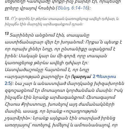
մեջտեղի հատվածը փոքր-ինչ բարձր էր, որպեսզի
ջրերը վրայով հոսեին (
Ծննդ. 6։14–16
)։
13.
Ո՞ր գործն էր թերևս տապան կառուցելուց ավելի դժվար, և
ինչպե՞ս էին մարդիկ արձագանքում դրան։
13
Տարիներն անցնում էին, տապանը
աստիճանաբար վեր էր խոյանում։ Որքա՜ն պետք է
որ ուրախ լիներ Նոյը, որ ընտանիքը աջակցում է
իրեն։ Սակայն կար ևս մի գործ, որը տապան
կառուցելուց թերևս ավելի դժվար էր։
Աստվածաշունչը հայտնում է, որ Նոյը
«արդարության քարոզիչ» էր (
կարդա՛
2 Պետրոս
2։5
)։ Նա չար և անաստված մարդկանց խիզախորեն
զգուշացնում էր մոտալուտ կործանման մասին։ Իսկ
ինչպե՞ս էին նրանք արձագանքում։ Հետագայում
Հիսուս Քրիստոսը, խոսելով այդ ժամանակների
մասին, ասաց, որ նրանք «ուշադրություն
չդարձրին»։ Նրանք այնքան էին տարված իրենց
առօրյայով՝ ուտելով, խմելով և ամուսնանալով, որ