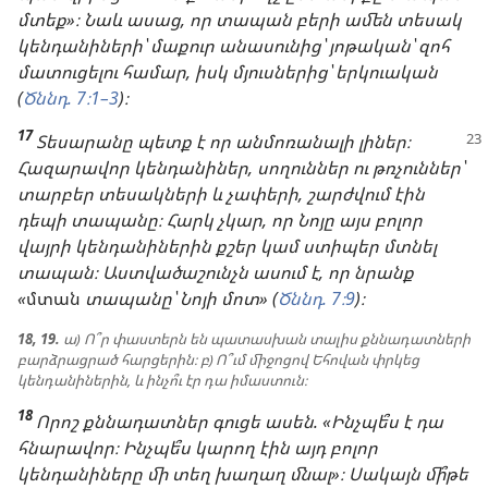
մտեք»։ Նաև ասաց, որ տապան բերի ամեն տեսակ
կենդանիների՝ մաքուր անասունից՝ յոթական՝ զոհ
մատուցելու համար, իսկ մյուսներից՝ երկուական
(
Ծննդ. 7։1–3
)։
17
Տեսարանը պետք է որ անմոռանալի լիներ։
Հազարավոր կենդանիներ, սողուններ ու թռչուններ՝
տարբեր տեսակների և չափերի, շարժվում էին
դեպի տապանը։ Հարկ չկար, որ Նոյը այս բոլոր
վայրի կենդանիներին քշեր կամ ստիպեր մտնել
տապան։ Աստվածաշունչն ասում է, որ նրանք
«
մտան
տապանը՝ Նոյի մոտ» (
Ծննդ. 7։9
)։
18, 19.
ա) Ո՞ր փաստերն են պատասխան տալիս քննադատների
բարձրացրած հարցերին։ բ) Ո՞ւմ միջոցով Եհովան փրկեց
կենդանիներին, և ինչո՞ւ էր դա իմաստուն։
18
Որոշ քննադատներ գուցե ասեն. «Ինչպե՞ս է դա
հնարավոր։ Ինչպե՞ս կարող էին այդ բոլոր
կենդանիները մի տեղ խաղաղ մնալ»։ Սակայն մի՞թե