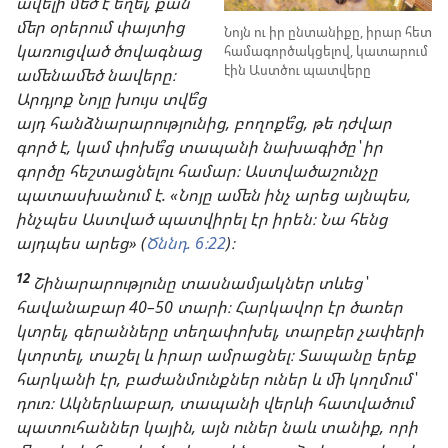
ավելի մեծ է եղել, քան
մեր օրերում փայտից
Նոյն ու իր ընտանիքը, իրար հետ
կառուցված ծովագնաց
համագործակցելով, կատարում
էին Աստծու պատվերը
ամենամեծ նավերը։
Արդյոք Նոյը խույս տվե՞ց
այդ հանձնարարությունից, բողոքե՞ց, թե դժվար
գործ է, կամ փոխե՞ց տապանի նախագիծը՝ իր
գործը հեշտացնելու համար։ Աստվածաշունչը
պատասխանում է. «Նոյը ամեն ինչ արեց այնպես,
ինչպես Աստված պատվիրել էր իրեն։ Նա հենց
այդպես արեց» (
Ծննդ. 6։22
)։
12
Շինարարությունը տասնամյակներ տևեց՝
հավանաբար 40–50 տարի։ Հարկավոր էր ծառեր
կտրել, գերանները տեղափոխել, տարբեր չափերի
կտրտել, տաշել և իրար ամրացնել։ Տապանը երեք
հարկանի էր, բաժանմունքներ ուներ և մի կողմում՝
դուռ։ Ակներևաբար, տապանի վերևի հատվածում
պատուհաններ կային, այն ուներ նաև տանիք, որի