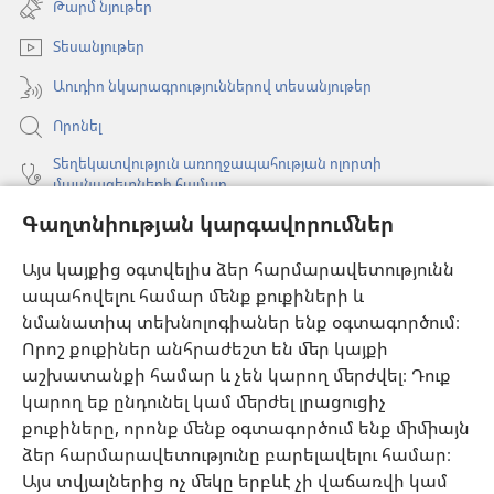
Թարմ նյութեր
նոր
պատուհան)
Տեսանյութեր
Աուդիո նկարագրություններով տեսանյութեր
Որոնել
Տեղեկատվություն առողջապահության ոլորտի
մասնագետների համար
Գաղտնիության կարգավորումներ
Գլոբալ հաղորդակցություն
Օգնություն
Այս կայքից օգտվելիս ձեր հարմարավետությունն
ապահովելու համար մենք քուքիների և
Նվիրատվություններ
նմանատիպ տեխնոլոգիաներ ենք օգտագործում։
(բացվում
է
Որոշ քուքիներ անհրաժեշտ են մեր կայքի
նոր
աշխատանքի համար և չեն կարող մերժվել։ Դուք
Դիտարանի ՕՆԼԱՅՆ ԳՐԱԴԱՐԱՆ
(բացվում
պատուհան)
կարող եք ընդունել կամ մերժել լրացուցիչ
է
®
JW Hub
քուքիները, որոնք մենք օգտագործում ենք միմիայն
նոր
(բացվում
պատուհան)
ձեր հարմարավետությունը բարելավելու համար։
է
®
JW Library
հավելված
նոր
Այս տվյալներից ոչ մեկը երբևէ չի վաճառվի կամ