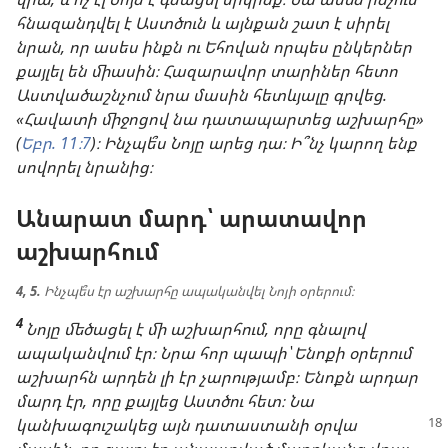
հնազանդվել է Աստծուն և այնքան շատ է սիրել
նրան, որ ասես ինքն ու Եհովան որպես ընկերներ
քայլել են միասին։ Հազարավոր տարիներ հետո
Աստվածաշնչում նրա մասին հետևյալը գրվեց.
«Հավատի միջոցով նա դատապարտեց աշխարհը»
(
Եբր. 11։7
)։ Ինչպե՞ս Նոյը արեց դա։ Ի՞նչ կարող ենք
սովորել նրանից։
Անարատ մարդ՝ արատավոր
աշխարհում
4, 5.
Ինչպե՞ս էր աշխարհը ապականվել Նոյի օրերում։
4
Նոյը մեծացել է մի աշխարհում, որը գնալով
ապականվում էր։ Նրա հոր պապի՝ Ենոքի օրերում
աշխարհն արդեն լի էր չարությամբ։ Ենոքն արդար
մարդ էր, որը քայլեց Աստծու հետ։ Նա
կանխագուշակեց
այն դատաստանի օրվա