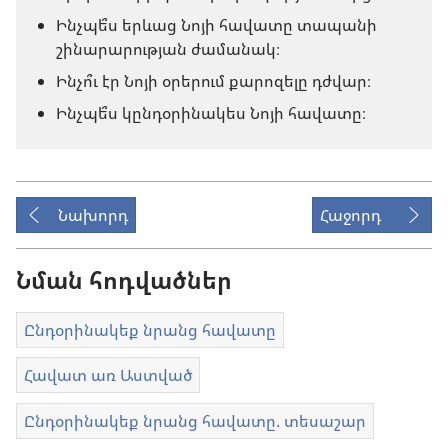
Ինչպե՞ս երևաց Նոյի հավատը տապանի
շինարարության ժամանակ։
Ինչո՞ւ էր Նոյի օրերում քարոզելը դժվար։
Ինչպե՞ս կընդօրինակես Նոյի հավատը։
Նախորդ
Հաջորդ
Նման հոդվածներ
Ընդօրինակեք նրանց հավատը
Հավատ առ Աստված
Ընդօրինակեք նրանց հավատը. տեսաշար