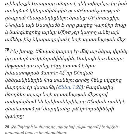
տիեզերքն Արարողը անզոր է ղեկավարելու իր իսկ
ստեղծած կենդանիներին ու անհրաժեշտության
դեպքում հնազանդեցնելու նրանց։ Մի՛ մոռացիր,
Եհովան այն Աստվածն է, որը բացեց Կարմիր ծովը
և կանգնեցրեց արևը։ Մի՞թե չէր կարող անել այն
ամենը, ինչ նկարագրված է Նոյի պատմության մեջ։
19
Ինչ խոսք, Եհովան կարող էր մեկ այլ կերպ փրկել
իր ստեղծած կենդանիներին։ Սակայն նա մարդու
միջոցով դա արեց, ինչը խոսում է նրա
իմաստության մասին։ Չէ՞ որ Եհովան
կենդանիներին հոգ տանելու գործը հենց սկզբից
մարդուն էր վստահել (
Ծննդ. 1։28
)։ Բազմաթիվ
ծնողներ այսօր Նոյի պատմության միջոցով
սովորեցնում են երեխաներին, որ Եհովան թանկ է
գնահատում թե՛ մարդկանց, թե՛ կենդանիների
կյանքը։
20.
Ջրհեղեղին նախորդող յոթ օրերի ընթացքում ինչո՞վ էին
զբաղված Նոյն ու իր ընտանիքը։