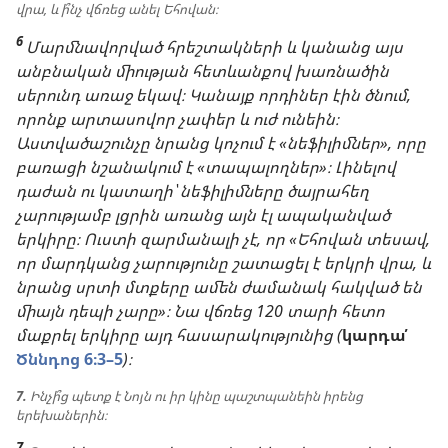
վրա, և ի՞նչ վճռեց անել Եհովան։
6
Մարմնավորված հրեշտակների և կանանց այս
անբնական միության հետևանքով խառնածին
սերունդ առաջ եկավ։ Կանայք որդիներ էին ծնում,
որոնք արտասովոր չափեր և ուժ ունեին։
Աստվածաշունչը նրանց կոչում է «նեֆիլիմներ», որը
բառացի նշանակում է «տապալողներ»։ Լինելով
դաժան ու կատաղի՝ նեֆիլիմները ծայրահեղ
չարությամբ լցրին առանց այն էլ ապականված
երկիրը։ Ուստի զարմանալի չէ, որ «Եհովան տեսավ,
որ մարդկանց չարությունը շատացել է երկրի վրա, և
նրանց սրտի մտքերը ամեն ժամանակ հակված են
միայն դեպի չարը»։ Նա վճռեց 120 տարի հետո
մաքրել երկիրը այդ հասարակությունից (
կարդա՛
Ծննդոց 6։3–5
)։
7.
Ինչի՞ց պետք է Նոյն ու իր կինը պաշտպանեին իրենց
երեխաներին։
7