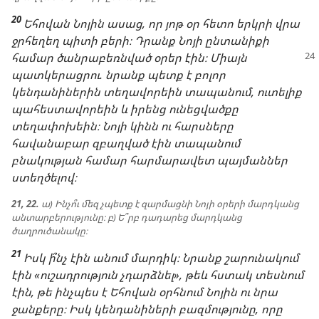
20
Եհովան Նոյին ասաց, որ յոթ օր հետո երկրի վրա
ջրհեղեղ պիտի բերի։ Դրանք Նոյի ընտանիքի
համար ծանրաբեռնված օրեր էին։
Միայն
պատկերացրու. նրանք պետք է բոլոր
կենդանիներին տեղավորեին տապանում, ուտելիք
պահեստավորեին և իրենց ունեցվածքը
տեղափոխեին։ Նոյի կինն ու հարսները
հավանաբար զբաղված էին տապանում
բնակության համար հարմարավետ պայմաններ
ստեղծելով։
21, 22.
ա) Ինչո՞ւ մեզ չպետք է զարմացնի Նոյի օրերի մարդկանց
անտարբերությունը։ բ) Ե՞րբ դադարեց մարդկանց
ծաղրուծանակը։
21
Իսկ ի՞նչ էին անում մարդիկ։ Նրանք շարունակում
էին «ուշադրություն չդարձնել», թեև հստակ տեսնում
էին, թե ինչպես է Եհովան օրհնում Նոյին ու նրա
ջանքերը։ Իսկ կենդանիների բազմությունը, որը