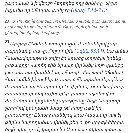
շարունակ և ի վերջո հեղեղեց ողջ երկիրը, ճիշտ
ինչպես որ Եհովան ասել էր (
Ծննդ. 7։16–21
)։
23.
ա) Որտեղի՞ց գիտենք, որ Եհովային հաճույք չէր պատճառում
Նոյի օրերի չար մարդկանց մահը։ բ) Ինչո՞ւ է իմաստուն
ընդօրինակել Նոյի հավատը։
23
Արդյոք Եհովան ուրախացա՞վ՝ տեսնելով չար
մարդկանց մահը։ Բոլորովի՛ն (
Եզեկ. 33։11
)։ Նա ամեն
հնարավորություն տվել էր նրանց փոխելու իրենց
ընթացքը։ Կարո՞ղ էին նրանք փրկվել։ Նոյի կյանքը
լուռ պատասխանն է այս հարցի։ Քայլելով Եհովայի
հետ՝ ամեն ինչում իր Աստծուն հնազանդվելով՝ նա
փաստեց, որ հնարավոր էր փրկվել։ Նրա հավատը
դատապարտեց աշխարհը՝ բացահայտելով իր
ժամանակակիցների չարությունը։ Նոյի հավատի
շնորհիվ կենդանի մնաց թե՛ ինքը և թե՛ իր
ընտանիքը։ Ընդօրինակելով նրա հավատը՝ դու էլ
թերևս կարողանաս փրկել քեզ ու քո սիրելիներին։
Նոյի պես՝ դու էլ կարող ես Աստծու ընկերը լինել ու