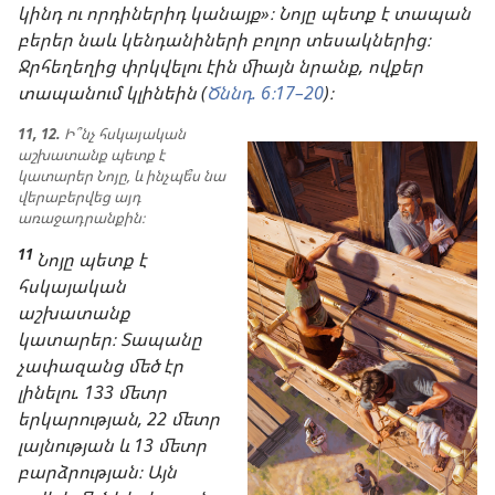
կինդ ու որդիներիդ կանայք»։ Նոյը պետք է տապան
բերեր նաև կենդանիների բոլոր տեսակներից։
Ջրհեղեղից փրկվելու էին միայն նրանք, ովքեր
տապանում կլինեին (
Ծննդ. 6։17–20
)։
11, 12.
Ի՞նչ հսկայական
աշխատանք պետք է
կատարեր Նոյը, և ինչպե՞ս նա
վերաբերվեց այդ
առաջադրանքին։
11
Նոյը պետք է
հսկայական
աշխատանք
կատարեր։ Տապանը
չափազանց մեծ էր
լինելու. 133 մետր
երկարության, 22 մետր
լայնության և 13 մետր
բարձրության։ Այն