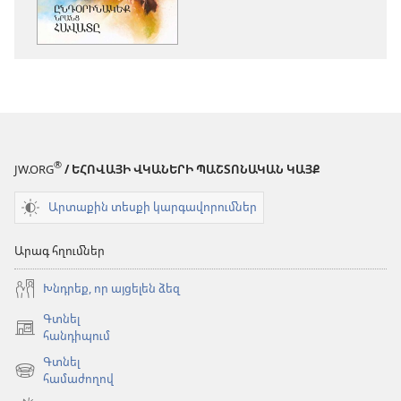
տարբերակներ
Ընդօրինակ
Ընդօրինակեք
նրանց
նրանց
հավատը
հավատը
®
JW.ORG
/ ԵՀՈՎԱՅԻ ՎԿԱՆԵՐԻ ՊԱՇՏՈՆԱԿԱՆ ԿԱՅՔ
Արտաքին տեսքի կարգավորումներ
Արագ հղումներ
Խնդրեք, որ այցելեն ձեզ
Գտնել
(բացվում
հանդիպում
է
Գտնել
նոր
(բացվում
համաժողով
պատուհան)
է