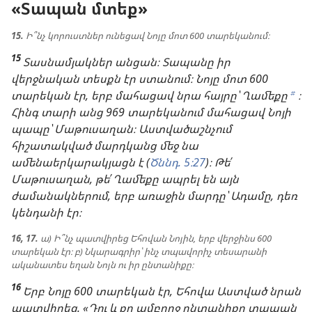
«Տապան մտեք»
15.
Ի՞նչ կորուստներ ունեցավ Նոյը մոտ 600 տարեկանում։
15
Տասնամյակներ անցան։ Տապանը իր
վերջնական տեսքն էր ստանում։ Նոյը մոտ 600
տարեկան էր, երբ մահացավ նրա հայրը՝ Ղամեքը
։
b
Հինգ տարի անց 969 տարեկանում մահացավ Նոյի
պապը՝ Մաթուսաղան։ Աստվածաշնչում
հիշատակված մարդկանց մեջ նա
ամենաերկարակյացն է (
Ծննդ. 5։27
)։ Թե՛
Մաթուսաղան, թե՛ Ղամեքը ապրել են այն
ժամանակներում, երբ առաջին մարդը՝ Ադամը, դեռ
կենդանի էր։
16, 17.
ա) Ի՞նչ պատվիրեց Եհովան Նոյին, երբ վերջինս 600
տարեկան էր։ բ) Նկարագրիր՝ ինչ տպավորիչ տեսարանի
ականատես եղան Նոյն ու իր ընտանիքը։
16
Երբ Նոյը 600 տարեկան էր, Եհովա Աստված նրան
պատվիրեց. «Դու և քո ամբողջ ընտանիքը տապան