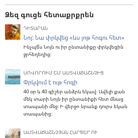
Ձեզ գուցե հետաքրքրեն
ԴԻՏԱՐԱՆ
Նոյ: Նա փրկվեց «ևս յոթ հոգու հետ»
Ինչպե՞ս Նոյն ու իր ընտանիքը փրկվեցին
ջրհեղեղից։
ՍՈՎՈՐՈՒՄ ԵՄ ԱՍՏՎԱԾԱՇՆՉԻՑ
Փրկվում է ութ հոգի
40 օր և 40 գիշեր անձրև եկավ։ Ավելի քան
մեկ տարի Նոյն իր ընտանիքի հետ մնաց
տապանի մեջ։ Ի վերջո նրանք դուրս եկան
տապանից։
ԱՍՏՎԱԾԱՇՆՉՅԱՆ ՀԱՐՑԵՐ ՈՒ