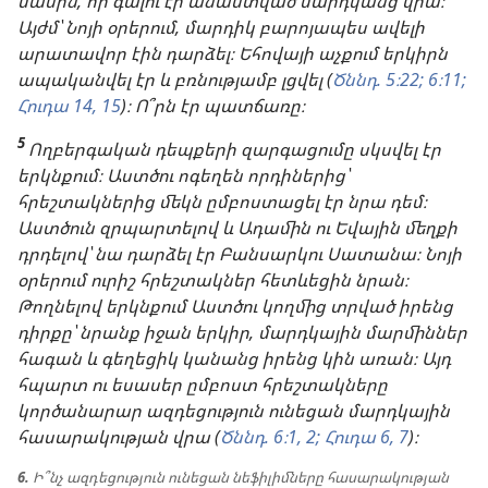
մասին, որ գալու էր անաստված մարդկանց վրա։
Այժմ՝ Նոյի օրերում, մարդիկ բարոյապես ավելի
արատավոր էին դարձել։ Եհովայի աչքում երկիրն
ապականվել էր և բռնությամբ լցվել (
Ծննդ. 5։22;
6։11;
Հուդա 14, 15
)։ Ո՞րն էր պատճառը։
5
Ողբերգական դեպքերի զարգացումը սկսվել էր
երկնքում։ Աստծու ոգեղեն որդիներից՝
հրեշտակներից մեկն ըմբոստացել էր նրա դեմ։
Աստծուն զրպարտելով և Ադամին ու Եվային մեղքի
դրդելով՝ նա դարձել էր Բանսարկու Սատանա։ Նոյի
օրերում ուրիշ հրեշտակներ հետևեցին նրան։
Թողնելով երկնքում Աստծու կողմից տրված իրենց
դիրքը՝ նրանք իջան երկիր, մարդկային մարմիններ
հագան և գեղեցիկ կանանց իրենց կին առան։ Այդ
հպարտ ու եսասեր ըմբոստ հրեշտակները
կործանարար ազդեցություն ունեցան մարդկային
հասարակության վրա (
Ծննդ. 6։1, 2;
Հուդա 6, 7
)։
6.
Ի՞նչ ազդեցություն ունեցան նեֆիլիմները հասարակության