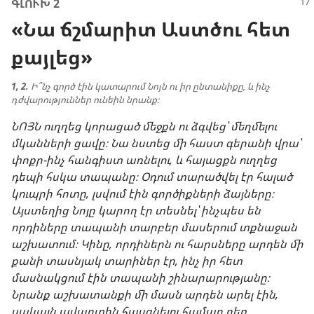
ԳԼՈՒԽ 2
«Նա ճշմարիտ Աստծու հետ
քայլեց»
1, 2.
Ի՞նչ գործ էին կատարում Նոյն ու իր ընտանիքը, և ինչ
դժվարություններ ունեին նրանք։
ՆՈՅՆ ուղղեց կորացած մեջքն ու ձգվեց՝ մեղմելու
մկանների ցավը։ Նա նստեց մի հաստ գերանի վրա՝
փոքր-ինչ հանգիստ առնելու, և հայացքն ուղղեց
դեպի հսկա տապանը։ Օդում տարածվել էր հալած
կուպրի հոտը, լսվում էին գործիքների ձայները։
Այստեղից Նոյը կարող էր տեսնել՝ ինչպես են
որդիները տապանի տարբեր մասերում տքնաջան
աշխատում։ Կինը, որդիներն ու հարսները արդեն մի
քանի տասնյակ տարիներ էր, ինչ իր հետ
մասնակցում էին տապանի շինարարությանը։
Նրանք աշխատանքի մի մասն արդեն արել էին,
սակայն ավարտին հասցնելու համար դեռ