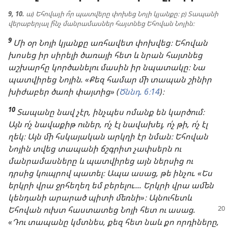
9, 10.
ա) Եհովայի ո՞ր պատվերը փոխեց Նոյի կյանքը։ բ) Տապանի
վերաբերյալ ի՞նչ մանրամասներ հայտնեց Եհովան Նոյին։
9
Մի օր Նոյի կյանքը առհավետ փոխվեց։ Եհովան
խոսեց իր սիրելի ծառայի հետ և նրան հայտնեց
աշխարհը կործանելու մասին իր նպատակը։ Նա
պատվիրեց Նոյին. «Քեզ համար մի տապան շինիր
խիժաբեր ծառի փայտից» (
Ծննդ. 6։14
)։
10
Տապանը նավ չէր, ինչպես ոմանք են կարծում։
Այն ո՛չ նավաքիթ ուներ, ո՛չ էլ նավախել, ո՛չ թի, ո՛չ էլ
ղեկ։ Այն մի հսկայական արկղի էր նման։ Եհովան
Նոյին տվեց տապանի ճշգրիտ չափսերն ու
մանրամասները և պատվիրեց այն ներսից ու
դրսից կուպրով պատել։ Ապա ասաց, թե ինչու. «Ես
երկրի վրա ջրհեղեղ եմ բերելու.... Երկրի վրա ամեն
կենդանի արարած պիտի մեռնի»։ Այնուհետև
Եհովան ուխտ
հաստատեց Նոյի հետ ու ասաց.
«Դու տապանը կմտնես, քեզ հետ նաև քո որդիները,