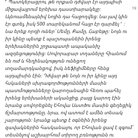
Պատկերացրու, թե որքան դժվար էր այդպիսի
միջավայրում
երեխա դաստիարակելը։
Այնուամենայնիվ Նոյին դա հաջողվեց։ Նա լավ կին
էր գտել, իսկ 500 տարեկանում հայր էր դարձել
։
a
Նա երեք որդի ուներ՝ Սեմը, Քամը, Հաբեթը։ Նոյն ու
իր կինը պետք է պաշտպանեին իրենց
երեխաներին շրջապատի ապականիչ
ազդեցությունից։ Սովորաբար տղաները հիանում
են ուժ և հեղինակություն ունեցող
տղամարդկանցով, իսկ նեֆիլիմները հենց
այդպիսին էին։ Դժվար թե Նոյն ու իր կինը այդ
հսկաների սխրագործությունների մասին
պատմությունները կարողանային հեռու պահել
իրենց երեխաների ականջից, բայց կարող էին
նրանց սովորեցնել Եհովա Աստծու մասին գեղեցիկ
ճշմարտությունը, նրա, ով ատում է ամեն տեսակ
չարություն։ Նրանք պետք է օգնեին իրենց
զավակներին հասկանալու, որ Եհովան ցավ է զգում՝
տեսնելով աշխարհում տիրող բռնությունն ու