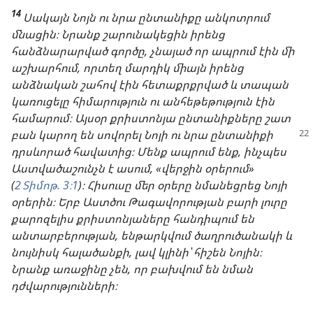
14
Սակայն Նոյն ու նրա ընտանիքը անկոտրում
մնացին։ Նրանք շարունակեցին իրենց
հանձնարարված գործը, չնայած որ ապրում էին մի
աշխարհում, որտեղ մարդիկ միայն իրենց
անձնական շահով էին հետաքրքրված և տապան
կառուցելը հիմարություն ու անհեթեթություն էին
համարում։ Այսօր քրիստոնյա ընտանիքները շատ
բան կարող են
սովորել Նոյի ու նրա ընտանիքի
դրսևորած հավատից։ Մենք ապրում ենք, ինչպես
Աստվածաշունչն է ասում, «վերջին օրերում»
(
2 Տիմոթ. 3։1
)։ Հիսուսը մեր օրերը նմանեցրեց Նոյի
օրերին։ Երբ Աստծու Թագավորության բարի լուրը
քարոզելիս քրիստոնյաները հանդիպում են
անտարբերության, ենթարկվում ծաղրուծանակի և
նույնիսկ հալածանքի, լավ կլինի՝ հիշեն Նոյին։
Նրանք առաջինը չեն, որ բախվում են նման
դժվարությունների։