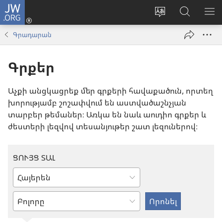
JW.ORG
Մուտքագրվել
(բացվում
Փոխել
Որոնում
ՑՈ
է
կայքի
JW.ORG
ՏԱ
Գրադարան
նոր
լեզուն
կայքում
ՄԵ
պատուհան)
Գրքեր
Աչքի անցկացրեք մեր գրքերի հավաքածուն, որտեղ
խորությամբ շոշափվում են աստվածաշնչյան
տարբեր թեմաներ։ Առկա են նաև աուդիո գրքեր և
ժեստերի լեզվով տեսանյութեր շատ լեզուներով։
ՑՈՒՅՑ ՏԱԼ
Գրեք
կամ
Մուտքագրեք
ընտրեք
առարկան
լեզուն