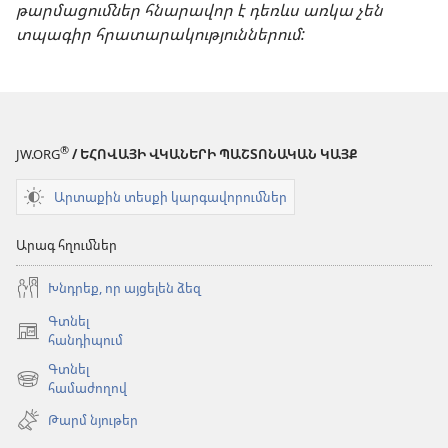
թարմացումներ հնարավոր է դեռևս առկա չեն
տպագիր հրատարակություններում:
®
JW.ORG
/ ԵՀՈՎԱՅԻ ՎԿԱՆԵՐԻ ՊԱՇՏՈՆԱԿԱՆ ԿԱՅՔ
Արտաքին տեսքի կարգավորումներ
Արագ հղումներ
Խնդրեք, որ այցելեն ձեզ
Գտնել
(բացվում
հանդիպում
է
Գտնել
նոր
(բացվում
համաժողով
պատուհան)
է
Թարմ նյութեր
նոր
պատուհան)