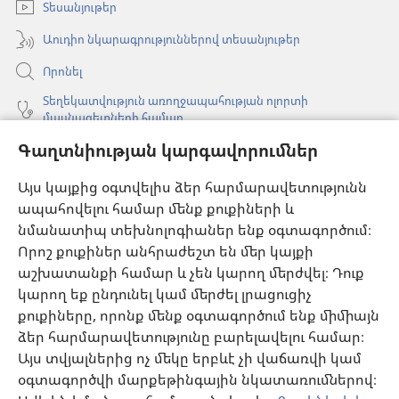
Տեսանյութեր
Աուդիո նկարագրություններով տեսանյութեր
Որոնել
Տեղեկատվություն առողջապահության ոլորտի
մասնագետների համար
Գլոբալ հաղորդակցություն
Գաղտնիության կարգավորումներ
Օգնություն
Այս կայքից օգտվելիս ձեր հարմարավետությունն
ապահովելու համար մենք քուքիների և
Նվիրատվություններ
նմանատիպ տեխնոլոգիաներ ենք օգտագործում։
(բացվում
է
Որոշ քուքիներ անհրաժեշտ են մեր կայքի
նոր
աշխատանքի համար և չեն կարող մերժվել։ Դուք
Դիտարանի ՕՆԼԱՅՆ ԳՐԱԴԱՐԱՆ
(բացվում
պատուհան)
կարող եք ընդունել կամ մերժել լրացուցիչ
է
®
JW Hub
քուքիները, որոնք մենք օգտագործում ենք միմիայն
նոր
(բացվում
պատուհան)
ձեր հարմարավետությունը բարելավելու համար։
է
®
JW Library
հավելված
նոր
Այս տվյալներից ոչ մեկը երբևէ չի վաճառվի կամ
պատուհան)
օգտագործվի մարքեթինգային նկատառումներով։
Watchtower Library