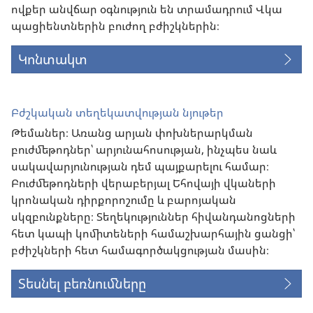
ովքեր անվճար օգնություն են տրամադրում Վկա
պացիենտներին բուժող բժիշկներին։
Կոնտակտ
Բժշկական տեղեկատվության նյութեր
Թեմաներ։ Առանց արյան փոխներարկման
բուժմեթոդներ՝ արյունահոսության, ինչպես նաև
սակավարյունության դեմ պայքարելու համար։
Բուժմեթոդների վերաբերյալ Եհովայի վկաների
կրոնական դիրքորոշումը և բարոյական
սկզբունքները։ Տեղեկություններ հիվանդանոցների
հետ կապի կոմիտեների համաշխարհային ցանցի՝
բժիշկների հետ համագործակցության մասին։
Տեսնել բեռնումները