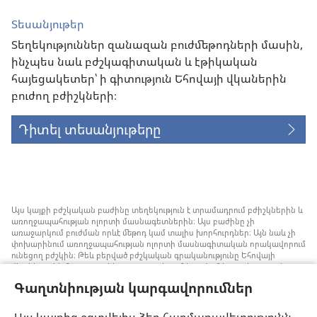
Տեսանյութեր
Տեղեկություններ զանազան բուժմեթոդների մասին,
ինչպես նաև բժշկագիտական և էթիկական
հայեցակետեր՝ ի գիտություն Եհովայի վկաներին
բուժող բժիշկների։
Դիտել տեսանյութերը
Այս կայքի բժշկական բաժինը տեղեկություն է տրամադրում բժիշկներին և
առողջապահության ոլորտի մասնագետներին։ Այս բաժինը չի
առաջարկում բուժման որևէ մեթոդ կամ տալիս խորհուրդներ։ Այն նաև չի
փոխարինում առողջապահության ոլորտի մասնագիտական որակավորում
ունեցող բժշկին։ Թեև բերված բժշկական գրականությունը Եհովայի
վկաները չեն հրատարակել, բայց դրանցում խոսվում է առանց արյան
փոխներարկման ստրատեգիաների մասին, որոնք կարելի է հաշվի առնել։
Գաղտնիության կարգավորումներ
Յուրաքանչյուր մասնագետի պատասխանատվություն է իրազեկ լինել
բժշկության ոլորտում վերջին ձեռքբերումներին, պացիենտների հետ
քննարկել բուժման մեթոդները և օգնել նրանց որոշում կայացնելու՝ հաշվի