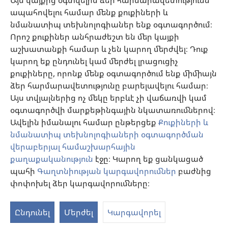
Այս կայքից օգտվելիս ձեր հարմարավետությունն
առնելով հիվանդի առողջական վիճակը, ցանկությունը, արժեքներն ու
ապահովելու համար մենք քուքիների և
հավատալիքները։ Թվարկված ոչ բոլոր ստրատեգիաներն են ընդունելի և
հասանելի բոլոր պացիենտների համար։
նմանատիպ տեխնոլոգիաներ ենք օգտագործում։
Պացիենտներ: Ձեր առողջական վիճակի կամ բուժման վերաբերյալ
Որոշ քուքիներ անհրաժեշտ են մեր կայքի
խորհուրդներ հարցրեք ձեզ բուժող բժշկից կամ համապատասխան
աշխատանքի համար և չեն կարող մերժվել։ Դուք
որակավորում ունեցող այլ մասնագետից։ Դիմեք բժշկի, եթե կասկածում
եք, որ որևէ հիվանդություն ունեք։
կարող եք ընդունել կամ մերժել լրացուցիչ
քուքիները, որոնք մենք օգտագործում ենք միմիայն
Օգտվելու կարգը սահմանված է կայքից օգտվելու պայմաններով։
ձեր հարմարավետությունը բարելավելու համար։
Այս տվյալներից ոչ մեկը երբևէ չի վաճառվի կամ
օգտագործվի մարքեթինգային նկատառումներով։
Ավելին իմանալու համար ընթերցեք
Քուքիների և
Արտաքին տեսքի կարգավորումներ
նմանատիպ տեխնոլոգիաների օգտագործման
վերաբերյալ համաշխարհային
քաղաքականություն
էջը։ Կարող եք ցանկացած
պահի
Գաղտնիության կարգավորումներ
բաժնից
Copyright
© 2026 Watch Tower Bible and Tract Society of Pennsylvania.
ՕԳՏԱԳՈՐԾՄԱՆ ՊԱՅՄԱՆՆԵՐ
|
ԳԱՂՏՆԻՈՒԹՅԱՆ
փոփոխել ձեր կարգավորումները։
ՔԱՂԱՔԱԿԱՆՈՒԹՅՈՒՆ
|
ԳԱՂՏՆԻՈՒԹՅԱՆ ԿԱՐԳԱՎՈՐՈՒՄՆԵՐ
Ընդունել
Մերժել
Կարգավորել