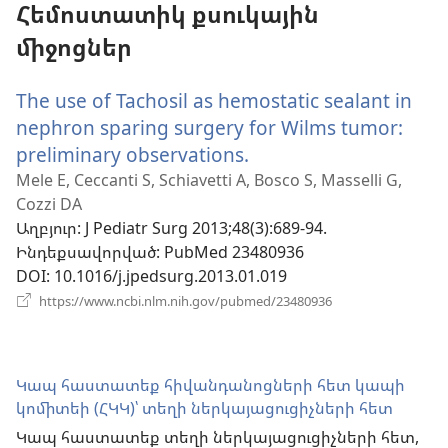
Հեմոստատիկ քսուկային
միջոցներ
The use of Tachosil as hemostatic sealant in
nephron sparing surgery for Wilms tumor:
preliminary observations.
(բացվում
է
Mele E, Ceccanti S, Schiavetti A, Bosco S, Masselli G,
Cozzi DA
նոր
Աղբյուր
‎: J Pediatr Surg 2013;48(3):689-94.
պատուհան)
Ինդեքսավորված
‎: PubMed 23480936
DOI
‎: 10.1016/j.jpedsurg.2013.01.019
(բացվում
https://www.ncbi.nlm.nih.gov/pubmed/23480936
է
նոր
պատուհան)
Կապ հաստատեք հիվանդանոցների հետ կապի
կոմիտեի (ՀԿԿ)՝ տեղի ներկայացուցիչների հետ
Կապ հաստատեք տեղի ներկայացուցիչների հետ,