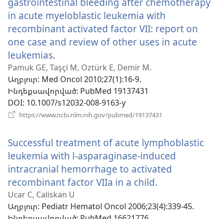
gastrointestinal bleeding after chemotherapy
in acute myeloblastic leukemia with
recombinant activated factor VII: report on
one case and review of other uses in acute
leukemias.
(բացվում
է
Pamuk GE, Taşçi M, Oztürk E, Demir M.
Աղբյուր
‎: Med Oncol 2010;27(1):16-9.
նոր
Ինդեքսավորված
‎: PubMed 19137431
պատուհան)
DOI
‎: 10.1007/s12032-008-9163-y
(բացվում
https://www.ncbi.nlm.nih.gov/pubmed/19137431
է
նոր
Successful treatment of acute lymphoblastic
պատուհան)
leukemia with l-asparaginase-induced
intracranial hemorrhage to activated
recombinant factor VIIa in a child.
(բացվում
է
Ucar C, Caliskan U
Աղբյուր
‎: Pediatr Hematol Oncol 2006;23(4):339-45.
նոր
Ինդեքսավորված
‎: PubMed 16621776