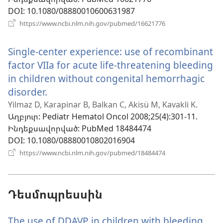
պատուհան)
DOI
‎: 10.1080/08880010600631987
(բացվում
https://www.ncbi.nlm.nih.gov/pubmed/16621776
է
նոր
Single-center experience: use of recombinant
պատուհան)
factor VIIa for acute life-threatening bleeding
in children without congenital hemorrhagic
disorder.
(բացվում
է
Yilmaz D, Karapinar B, Balkan C, Akisü M, Kavakli K.
Աղբյուր
‎: Pediatr Hematol Oncol 2008;25(4):301-11.
նոր
Ինդեքսավորված
‎: PubMed 18484474
պատուհան)
DOI
‎: 10.1080/08880010802016904
(բացվում
https://www.ncbi.nlm.nih.gov/pubmed/18484474
է
նոր
պատուհան)
Դեսմոպրեսսին
The use of DDAVP in children with bleeding