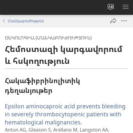
Փոխել
ՑՈ
կայքի
ՏԱ
Մանկաբուժություն
լեզուն
ՄԵ
ՕՆԿՈԼՈԳԻԱ (ՄԱՆԿԱԲՈՒԺՈՒԹՅՈՒՆ)
Հեմոստազի կարգավորում
և հսկողություն
Հակաֆիբրինոլիտիկ
դեղանյութեր
Epsilon aminocaproic acid prevents bleeding
in severely thrombocytopenic patients with
hematological malignancies.
(բացվում
է
Antun AG, Gleason S, Arellano M, Langston AA,