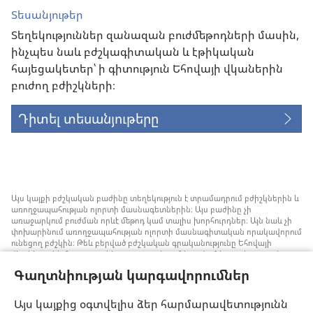
Տեսանյութեր
Տեղեկություններ զանազան բուժմեթոդների մասին,
ինչպես նաև բժշկագիտական և էթիկական
հայեցակետեր՝ ի գիտություն Եհովայի վկաներին
բուժող բժիշկների։
Դիտել տեսանյութերը
Այս կայքի բժշկական բաժինը տեղեկություն է տրամադրում բժիշկներին և
առողջապահության ոլորտի մասնագետներին։ Այս բաժինը չի
առաջարկում բուժման որևէ մեթոդ կամ տալիս խորհուրդներ։ Այն նաև չի
փոխարինում առողջապահության ոլորտի մասնագիտական որակավորում
ունեցող բժշկին։ Թեև բերված բժշկական գրականությունը Եհովայի
վկաները չեն հրատարակել, բայց դրանցում խոսվում է առանց արյան
փոխներարկման ստրատեգիաների մասին, որոնք կարելի է հաշվի առնել։
Գաղտնիության կարգավորումներ
Յուրաքանչյուր մասնագետի պատասխանատվություն է իրազեկ լինել
բժշկության ոլորտում վերջին ձեռքբերումներին, պացիենտների հետ
քննարկել բուժման մեթոդները և օգնել նրանց որոշում կայացնելու՝ հաշվի
Այս կայքից օգտվելիս ձեր հարմարավետությունն
առնելով հիվանդի առողջական վիճակը, ցանկությունը, արժեքներն ու