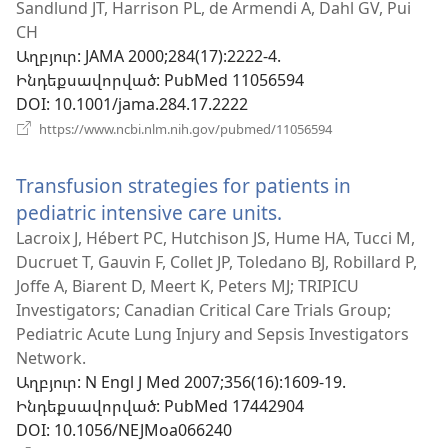
Sandlund JT, Harrison PL, de Armendi A, Dahl GV, Pui
նոր
CH
պատուհան)
Աղբյուր
‎: JAMA 2000;284(17):2222-4.
Ինդեքսավորված
‎: PubMed 11056594
DOI
‎: 10.1001/jama.284.17.2222
(բացվում
https://www.ncbi.nlm.nih.gov/pubmed/11056594
է
նոր
Transfusion strategies for patients in
պատուհան)
pediatric intensive care units.
(բացվում
է
Lacroix J, Hébert PC, Hutchison JS, Hume HA, Tucci M,
Ducruet T, Gauvin F, Collet JP, Toledano BJ, Robillard P,
նոր
Joffe A, Biarent D, Meert K, Peters MJ; TRIPICU
պատուհան)
Investigators; Canadian Critical Care Trials Group;
Pediatric Acute Lung Injury and Sepsis Investigators
Network.
Աղբյուր
‎: N Engl J Med 2007;356(16):1609-19.
Ինդեքսավորված
‎: PubMed 17442904
DOI
‎: 10.1056/NEJMoa066240