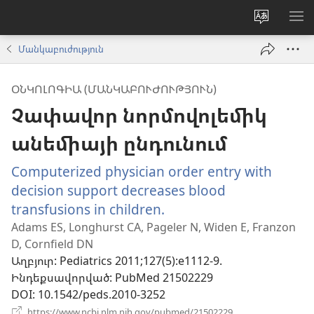
Փոխել
ՑՈ
կայքի
ՏԱ
Մանկաբուժություն
լեզուն
ՄԵ
ՕՆԿՈԼՈԳԻԱ (ՄԱՆԿԱԲՈՒԺՈՒԹՅՈՒՆ)
Չափավոր նորմովոլեմիկ
անեմիայի ընդունում
Computerized physician order entry with
decision support decreases blood
transfusions in children.
(բացվում
է
Adams ES, Longhurst CA, Pageler N, Widen E, Franzon
D, Cornfield DN
նոր
Աղբյուր
‎: Pediatrics 2011;127(5):e1112-9.
պատուհան)
Ինդեքսավորված
‎: PubMed 21502229
DOI
‎: 10.1542/peds.2010-3252
(բացվում
https://www.ncbi.nlm.nih.gov/pubmed/21502229