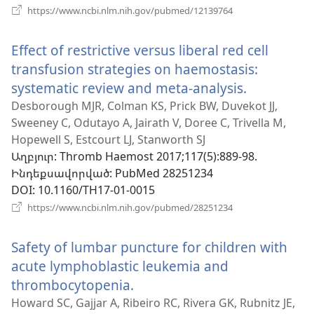
(բացվում
https://www.ncbi.nlm.nih.gov/pubmed/12139764
է
նոր
Effect of restrictive versus liberal red cell
պատուհան)
transfusion strategies on haemostasis:
systematic review and meta-analysis.
(բացվում
է
Desborough MJR, Colman KS, Prick BW, Duvekot JJ,
Sweeney C, Odutayo A, Jairath V, Doree C, Trivella M,
նոր
Hopewell S, Estcourt LJ, Stanworth SJ
պատուհ
Աղբյուր
‎: Thromb Haemost 2017;117(5):889-98.
Ինդեքսավորված
‎: PubMed 28251234
DOI
‎: 10.1160/TH17-01-0015
(բացվում
https://www.ncbi.nlm.nih.gov/pubmed/28251234
է
նոր
Safety of lumbar puncture for children with
պատուհան)
acute lymphoblastic leukemia and
thrombocytopenia.
(բացվում
է
Howard SC, Gajjar A, Ribeiro RC, Rivera GK, Rubnitz JE,