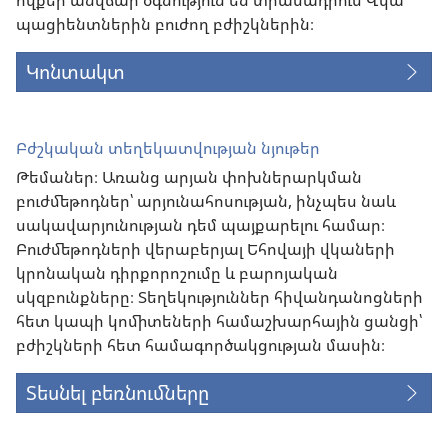
պացիենտներին բուժող բժիշկներին։
Կոնտակտ
Բժշկական տեղեկատվության նյութեր
Թեմաներ։ Առանց արյան փոխներարկման
բուժմեթոդներ՝ արյունահոսության, ինչպես նաև
սակավարյունության դեմ պայքարելու համար։
Բուժմեթոդների վերաբերյալ Եհովայի վկաների
կրոնական դիրքորոշումը և բարոյական
սկզբունքները։ Տեղեկություններ հիվանդանոցների
հետ կապի կոմիտեների համաշխարհային ցանցի՝
բժիշկների հետ համագործակցության մասին։
Տեսնել բեռնումները