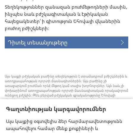
Տեղեկություններ զանազան բուժմեթոդների մասին,
ինչպես նաև բժշկագիտական և էթիկական
հայեցակետեր՝ ի գիտություն Եհովայի վկաներին
բուժող բժիշկների։
Դիտել տեսանյութերը
Այս կայքի բժշկական բաժինը տեղեկություն է տրամադրում բժիշկներին և
առողջապահության ոլորտի մասնագետներին։ Այս բաժինը չի
առաջարկում բուժման որևէ մեթոդ կամ տալիս խորհուրդներ։ Այն նաև չի
փոխարինում առողջապահության ոլորտի մասնագիտական որակավորում
ունեցող բժշկին։ Թեև բերված բժշկական գրականությունը Եհովայի
վկաները չեն հրատարակել, բայց դրանցում խոսվում է առանց արյան
փոխներարկման ստրատեգիաների մասին, որոնք կարելի է հաշվի առնել։
Գաղտնիության կարգավորումներ
Յուրաքանչյուր մասնագետի պատասխանատվություն է իրազեկ լինել
բժշկության ոլորտում վերջին ձեռքբերումներին, պացիենտների հետ
քննարկել բուժման մեթոդները և օգնել նրանց որոշում կայացնելու՝ հաշվի
Այս կայքից օգտվելիս ձեր հարմարավետությունն
առնելով հիվանդի առողջական վիճակը, ցանկությունը, արժեքներն ու
ապահովելու համար մենք քուքիների և
հավատալիքները։ Թվարկված ոչ բոլոր ստրատեգիաներն են ընդունելի և