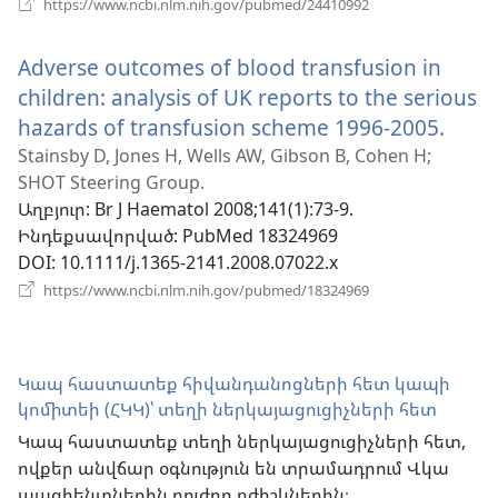
https://www.ncbi.nlm.nih.gov/pubmed/24410992
է
նոր
Adverse outcomes of blood transfusion in
պատուհան)
children: analysis of UK reports to the serious
hazards of transfusion scheme 1996-2005.
(բաց
է
Stainsby D, Jones H, Wells AW, Gibson B, Cohen H;
SHOT Steering Group.
նոր
Աղբյուր
‎: Br J Haematol 2008;141(1):73-9.
պատ
Ինդեքսավորված
‎: PubMed 18324969
DOI
‎: 10.1111/j.1365-2141.2008.07022.x
(բացվում
https://www.ncbi.nlm.nih.gov/pubmed/18324969
է
նոր
պատուհան)
Կապ հաստատեք հիվանդանոցների հետ կապի
կոմիտեի (ՀԿԿ)՝ տեղի ներկայացուցիչների հետ
Կապ հաստատեք տեղի ներկայացուցիչների հետ,
ովքեր անվճար օգնություն են տրամադրում Վկա
պացիենտներին բուժող բժիշկներին։