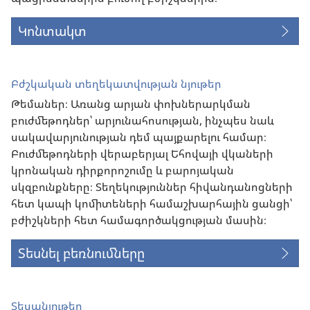
Կոնտակտ
Բժշկական տեղեկատվության նյութեր
Թեմաներ։ Առանց արյան փոխներարկման
բուժմեթոդներ՝ արյունահոսության, ինչպես նաև
սակավարյունության դեմ պայքարելու համար։
Բուժմեթոդների վերաբերյալ Եհովայի վկաների
կրոնական դիրքորոշումը և բարոյական
սկզբունքները։ Տեղեկություններ հիվանդանոցների
հետ կապի կոմիտեների համաշխարհային ցանցի՝
բժիշկների հետ համագործակցության մասին։
Տեսնել բեռնումները
Տեսանյութեր