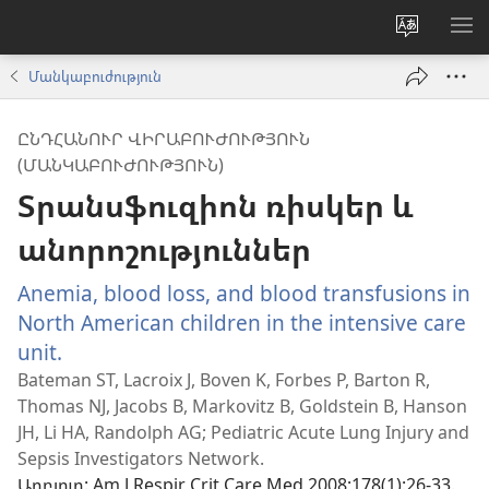
Փոխել
ՑՈ
կայքի
ՏԱ
Մանկաբուժություն
լեզուն
ՄԵ
ԸՆԴՀԱՆՈՒՐ ՎԻՐԱԲՈՒԺՈՒԹՅՈՒՆ
(ՄԱՆԿԱԲՈՒԺՈՒԹՅՈՒՆ)
Տրանսֆուզիոն ռիսկեր և
անորոշություններ
Anemia, blood loss, and blood transfusions in
North American children in the intensive care
unit.
(բացվում
է
Bateman ST, Lacroix J, Boven K, Forbes P, Barton R,
Thomas NJ, Jacobs B, Markovitz B, Goldstein B, Hanson
նոր
JH, Li HA, Randolph AG; Pediatric Acute Lung Injury and
պատուհան)
Sepsis Investigators Network.
Աղբյուր
‎: Am J Respir Crit Care Med 2008;178(1):26-33.