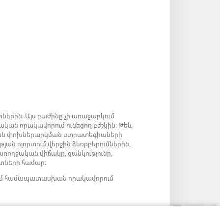
ներին։ Այս բաժինը չի առաջարկում
ական որակավորում ունեցող բժշկին։ Թեև
արյան փոխներարկման ստրատեգիաների
թյան ոլորտում վերջին ձեռքբերումներին,
 առողջական վիճակը, ցանկությունը,
նտների համար։
ց կամ համապատասխան որակավորում