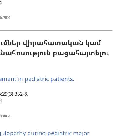
4
ն)
(բացվում
467904
է
նոր
պատուհան)
ումներ վիրահատական կամ
նահոսություն բացահայտելու
ment in pediatric patients.
(բացվում
է
;29(3):352-8.
նոր
4
պատուհան)
(բացվում
844864
է
նոր
ulopathy during pediatric major
պատուհան)