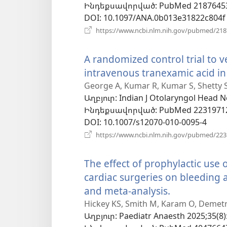
Ինդեքսավորված
‎: PubMed 2187645
DOI
‎: 10.1097/ANA.0b013e31822c804f
https://www.ncbi.nlm.nih.gov/pubmed/21
A randomized control trial to ve
intravenous tranexamic acid in 
George A, Kumar R, Kumar S, Shetty S
Աղբյուր
‎: Indian J Otolaryngol Head 
Ինդեքսավորված
‎: PubMed 2231971
DOI
‎: 10.1007/s12070-010-0095-4
https://www.ncbi.nlm.nih.gov/pubmed/22
The effect of prophylactic use o
cardiac surgeries on bleeding 
and meta-analysis.
(բացվում
է
Hickey KS, Smith M, Karam O, Demetre
Աղբյուր
‎: Paediatr Anaesth 2025;35(8)
նոր