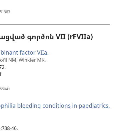
(բացվում
851983
է
նոր
պատուհան)
ված գործոն VII (rFVIIa)
binant factor VIIa.
(բացվում
է
Tofil NM, Winkler MK.
72.
նոր
1
պատուհան)
(բացվում
255041
է
նոր
hilia bleeding conditions in paediatrics.
պատուհան)
:738-46.