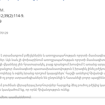
 M.
2;39(2):114-9.
9
(բացվում
670129
է
նոր
պատուհան)
ն է տրամադրում բժիշկներին և առողջապահության ոլորտի մասնագետ
ներ։ Այն նաև չի փոխարինում առողջապահության ոլորտի մասնագիտ
յի վկաները չեն հրատարակել, բայց դրանցում խոսվում է առանց 
րաքանչյուր մասնագետի պատասխանատվություն է իրազեկ լինել բժշկու
ները և օգնել նրանց որոշում կայացնելու՝ հաշվի առնելով հիվանդի
 ոչ բոլոր ստրատեգիաներն են ընդունելի և հասանելի բոլոր պացիե
մ բուժման վերաբերյալ խորհուրդներ հարցրեք ձեզ բուժող բժշկի
 կասկածում եք, որ որևէ հիվանդություն ունեք։
վելու պայմաններով։