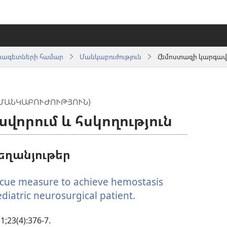
սնագետների համար
Մանկաբուժություն
Հեմոստազի կարգավոր
(ՄԱՆԿԱԲՈՒԺՈՒԹՅՈՒՆ)
որում և հսկողություն
եղանյութեր
escue measure to achieve hemostasis
ediatric neurosurgical patient.
(բացվում
է
1;23(4):376-7.
նոր