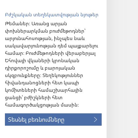
Բժշկական տեղեկատվության նյութեր
Թեմաներ։ Առանց արյան
փոխներարկման բուժմեթոդներ՝
արյունահոսության, ինչպես նաև
սակավարյունության դեմ պայքարելու
համար։ Բուժմեթոդների վերաբերյալ
Եհովայի վկաների կրոնական
դիրքորոշումը և բարոյական
ն)
սկզբունքները։ Տեղեկություններ
հիվանդանոցների հետ կապի
կոմիտեների համաշխարհային
ցանցի՝ բժիշկների հետ
համագործակցության մասին։
Տեսնել բեռնումները