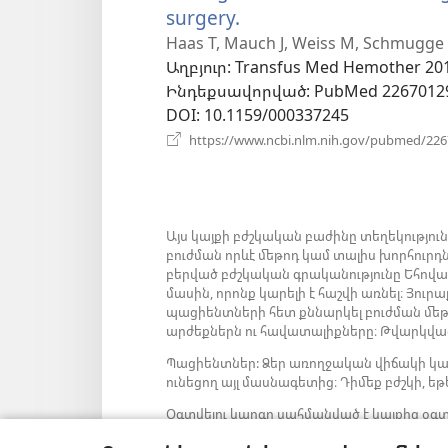
surgery.
(բացվում
է
Haas T, Mauch J, Weiss M, Schmugge
Աղբյուր
‎: Transfus Med Hemother 201
նոր
Ինդեքսավորված
‎: PubMed 2267012
պատուհան)
DOI
‎: 10.1159/000337245
https://www.ncbi.nlm.nih.gov/pubmed/22
Այս կայքի բժշկական բաժինը տեղեկությու
բուժման որևէ մեթոդ կամ տալիս խորհուրդ
բերված բժշկական գրականությունը Եհովա
մասին, որոնք կարելի է հաշվի առնել։ Յու
պացիենտների հետ քննարկել բուժման մեթոդ
արժեքներն ու հավատալիքները։ Թվարկված
Պացիենտներ: Ձեր առողջական վիճակի կա
ունեցող այլ մասնագետից։ Դիմեք բժշկի, եթե
Օգտվելու կարգը սահմանված է կայքից օգտ