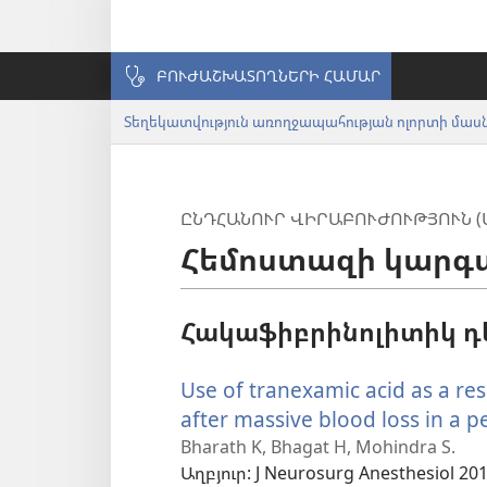
ԲՈՒԺԱՇԽԱՏՈՂՆԵՐԻ ՀԱՄԱՐ
Տեղեկատվություն առողջապահության ոլորտի մա
ԸՆԴՀԱՆՈՒՐ ՎԻՐԱԲՈՒԺՈՒԹՅՈՒՆ 
Հեմոստազի կարգավ
Հակաֆիբրինոլիտիկ դ
Use of tranexamic acid as a r
after massive blood loss in a p
Bharath K, Bhagat H, Mohindra S.
Աղբյուր
‎: J Neurosurg Anesthesiol 201