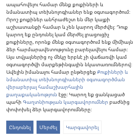
ապահովելու համար մենք քուքիների և
պացիենտներին բուժող բժիշկներին։
նմանատիպ տեխնոլոգիաներ ենք օգտագործում։
Կոնտակտ
Որոշ քուքիներ անհրաժեշտ են մեր կայքի
աշխատանքի համար և չեն կարող մերժվել։ Դուք
կարող եք ընդունել կամ մերժել լրացուցիչ
քուքիները, որոնք մենք օգտագործում ենք միմիայն
Բժշկական տեղեկատվության նյութեր
ձեր հարմարավետությունը բարելավելու համար։
Թեմաներ։ Առանց արյան փոխներարկման
Այս տվյալներից ոչ մեկը երբևէ չի վաճառվի կամ
բուժմեթոդներ՝ արյունահոսության, ինչպես նաև
օգտագործվի մարքեթինգային նկատառումներով։
սակավարյունության դեմ պայքարելու համար։
Ավելին իմանալու համար ընթերցեք
Քուքիների և
Բուժմեթոդների վերաբերյալ Եհովայի վկաների
նմանատիպ տեխնոլոգիաների օգտագործման
կրոնական դիրքորոշումը և բարոյական
վերաբերյալ համաշխարհային
սկզբունքները։ Տեղեկություններ հիվանդանոցների
քաղաքականություն
էջը։ Կարող եք ցանկացած
հետ կապի կոմիտեների համաշխարհային ցանցի՝
պահի
Գաղտնիության կարգավորումներ
բաժնից
բժիշկների հետ համագործակցության մասին։
փոփոխել ձեր կարգավորումները։
Տեսնել բեռնումները
Ընդունել
Մերժել
Կարգավորել