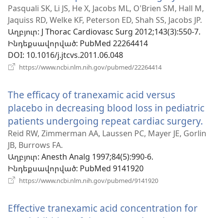
է
Pasquali SK, Li JS, He X, Jacobs ML, O'Brien SM, Hall M,
Jaquiss RD, Welke KF, Peterson ED, Shah SS, Jacobs JP.
նոր
Աղբյուր
‎: J Thorac Cardiovasc Surg 2012;143(3):550-7.
պատու
Ինդեքսավորված
‎: PubMed 22264414
DOI
‎: 10.1016/j.jtcvs.2011.06.048
(բացվում
https://www.ncbi.nlm.nih.gov/pubmed/22264414
է
նոր
The efficacy of tranexamic acid versus
պատուհան)
placebo in decreasing blood loss in pediatric
patients undergoing repeat cardiac surgery.
(բ
է
Reid RW, Zimmerman AA, Laussen PC, Mayer JE, Gorlin
JB, Burrows FA.
նո
Աղբյուր
‎: Anesth Analg 1997;84(5):990-6.
պա
Ինդեքսավորված
‎: PubMed 9141920
(բացվում
https://www.ncbi.nlm.nih.gov/pubmed/9141920
է
նոր
Effective tranexamic acid concentration for
պատուհան)