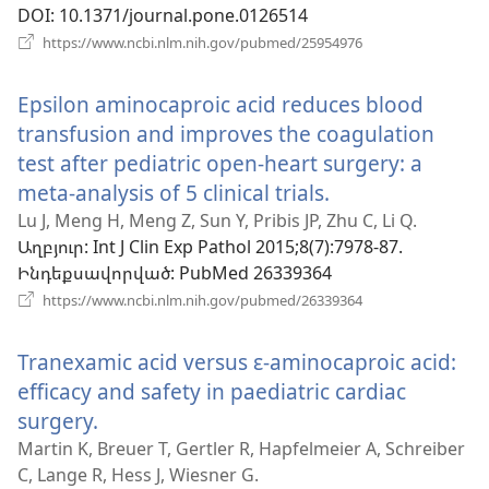
DOI
‎: 10.1371/journal.pone.0126514
(բացվում
https://www.ncbi.nlm.nih.gov/pubmed/25954976
է
նոր
Epsilon aminocaproic acid reduces blood
պատուհան)
transfusion and improves the coagulation
test after pediatric open-heart surgery: a
meta-analysis of 5 clinical trials.
(բացվում
է
Lu J, Meng H, Meng Z, Sun Y, Pribis JP, Zhu C, Li Q.
Աղբյուր
‎: Int J Clin Exp Pathol 2015;8(7):7978-87.
նոր
Ինդեքսավորված
‎: PubMed 26339364
պատուհան)
(բացվում
https://www.ncbi.nlm.nih.gov/pubmed/26339364
է
նոր
Tranexamic acid versus ɛ-aminocaproic acid:
պատուհան)
efficacy and safety in paediatric cardiac
surgery.
(բացվում
է
Martin K, Breuer T, Gertler R, Hapfelmeier A, Schreiber
C, Lange R, Hess J, Wiesner G.
նոր