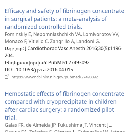
նոր
Efficacy and safety of fibrinogen concentrate
պատուհան)
in surgical patients: a meta-analysis of
randomized controlled trials.
(բացվում
է
Fominskiy E, Nepomniashchikh VA, Lomivorotov VV,
Monaco F, Vitiello C, Zangrillo A, Landoni G.
նոր
Աղբյուր
‎: J Cardiothorac Vasc Anesth 2016;30(5):1196-
պատուհան)
204.
Ինդեքսավորված
‎: PubMed 27493092
DOI
‎: 10.1053/j.jvca.2016.04.015
(բացվում
https://www.ncbi.nlm.nih.gov/pubmed/27493092
է
նոր
Hemostatic effects of fibrinogen concentrate
պատուհան)
compared with cryoprecipitate in children
after cardiac surgery: a randomized pilot
trial.
(բացվում
է
Galas FR, de Almeida JP, Fukushima JT, Vincent JL,