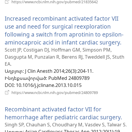
(բացվում
https://www.ncbi.nlm.nih.gov/pubmed/21835642
է
նոր
Increased recombinant activated factor VII
պատուհան)
use and need for surgical reexploration
following a switch from aprotinin to epsilon-
aminocaproic acid in infant cardiac surgery.
(բա
է
Scott JP, Costigan DJ, Hoffman GM, Simpson PM,
Dasgupta M, Punzalan R, Berens RJ, Tweddell JS, Stuth
նոր
EA.
պա
Աղբյուր
‎: J Clin Anesth 2014;26(3):204-11.
Ինդեքսավորված
‎: PubMed 24809789
DOI
‎: 10.1016/j.jclinane.2013.10.015
(բացվում
https://www.ncbi.nlm.nih.gov/pubmed/24809789
է
նոր
Recombinant activated factor VII for
պատուհան)
hemorrhage after pediatric cardiac surgery.
(բ
է
Singh SP, Chauhan S, Choudhary M, Vasdev S, Talwar S.
Աղբյուր
‎: Asian Cardiovasc Thorac Ann 2012;20(1):19-