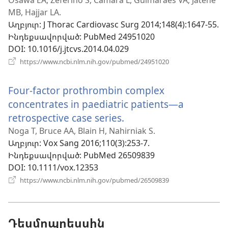
Osawa EA, Zeferino S, Câmara L, Guimarães VA, Jatene
նոր
MB, Hajjar LA.
պատուհան)
Աղբյուր
‎: J Thorac Cardiovasc Surg 2014;148(4):1647-55.
Ինդեքսավորված
‎: PubMed 24951020
DOI
‎: 10.1016/j.jtcvs.2014.04.029
(բացվում
https://www.ncbi.nlm.nih.gov/pubmed/24951020
է
նոր
Four-factor prothrombin complex
պատուհան)
concentrates in paediatric patients—a
retrospective case series.
(բացվում
է
Noga T, Bruce AA, Blain H, Nahirniak S.
Աղբյուր
‎: Vox Sang 2016;110(3):253-7.
նոր
Ինդեքսավորված
‎: PubMed 26509839
պատուհան)
DOI
‎: 10.1111/vox.12353
(բացվում
https://www.ncbi.nlm.nih.gov/pubmed/26509839
է
նոր
պատուհան)
Դեսմոպրեսսին