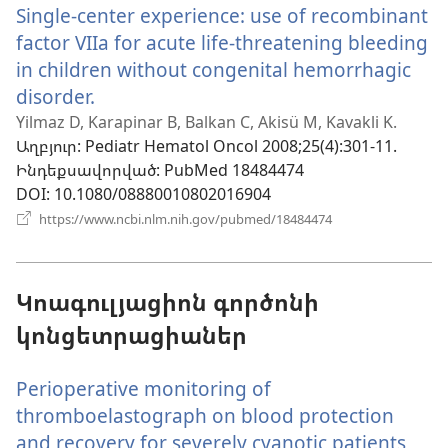
Single-center experience: use of recombinant
պատուհան)
factor VIIa for acute life-threatening bleeding
in children without congenital hemorrhagic
disorder.
(բացվում
է
Yilmaz D, Karapinar B, Balkan C, Akisü M, Kavakli K.
Աղբյուր
‎: Pediatr Hematol Oncol 2008;25(4):301-11.
նոր
Ինդեքսավորված
‎: PubMed 18484474
պատուհան)
DOI
‎: 10.1080/08880010802016904
(բացվում
https://www.ncbi.nlm.nih.gov/pubmed/18484474
է
նոր
պատուհան)
Կոագուլյացիոն գործոնի
կոնցետրացիաներ
Perioperative monitoring of
thromboelastograph on blood protection
and recovery for severely cyanotic patients