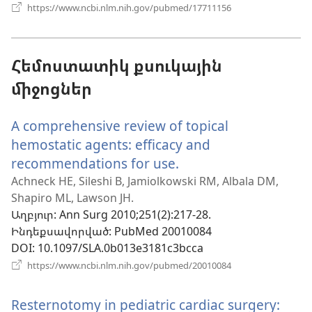
(բացվում
https://www.ncbi.nlm.nih.gov/pubmed/17711156
է
նոր
պատուհան)
Հեմոստատիկ քսուկային
միջոցներ
A comprehensive review of topical
hemostatic agents: efficacy and
recommendations for use.
(բացվում
է
Achneck HE, Sileshi B, Jamiolkowski RM, Albala DM,
Shapiro ML, Lawson JH.
նոր
Աղբյուր
‎: Ann Surg 2010;251(2):217-28.
պատուհան)
Ինդեքսավորված
‎: PubMed 20010084
DOI
‎: 10.1097/SLA.0b013e3181c3bcca
(բացվում
https://www.ncbi.nlm.nih.gov/pubmed/20010084
է
նոր
Resternotomy in pediatric cardiac surgery:
պատուհան)