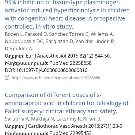
95% inhibition of tissue-type plasminogen
activator induced hyperfibrinolysis in children
with congenital heart disease: A prospective,
controlled, in-vitro study.
(բացվում
է
Rozen L, Faraoni D, Sanchez Torres C, Willems A,
Noubouossie DC, Barglazan D, Van der Linden P,
նոր
Demulder A.
պատուհան)
Աղբյուր
‎: Eur J Anaesthesiol 2015;32(12):844-50.
Ինդեքսավորված
‎: PubMed 26258658
DOI
‎: 10.1097/EJA.0000000000000316
(բացվում
https://www.ncbi.nlm.nih.gov/pubmed/26258658
է
նոր
Comparison of different doses of ε-
պատուհան)
aminocaproic acid in children for tetralogy of
Fallot surgery: clinical efficacy and safety.
(բացվ
է
Sarupria A, Makhija N, Lakshmy R, Kiran U.
Աղբյուր
‎: J Cardiothorac Vasc Anesth 2013;27(1):23-9.
նոր
Ինդեքսավորված
‎: PubMed 22995453