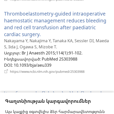
է
նոր
Thromboelastometry-guided intraoperative
պատուհան)
haemostatic management reduces bleeding
and red cell transfusion after paediatric
cardiac surgery.
(բացվում
է
Nakayama Y, Nakajima Y, Tanaka KA, Sessler DI, Maeda
S, Iida J, Ogawa S, Mizobe T.
նոր
Աղբյուր
‎: Br J Anaesth 2015;114(1):91-102.
պատուհան)
Ինդեքսավորված
‎: PubMed 25303988
DOI
‎: 10.1093/bja/aeu339
(բացվում
https://www.ncbi.nlm.nih.gov/pubmed/25303988
է
նոր
պատուհան)
Կապ հաստատեք հիվանդանոցների հետ կապի
կոմիտեի (ՀԿԿ)՝ տեղի ներկայացուցիչների հետ
Գաղտնիության կարգավորումներ
Կապ հաստատեք տեղի ներկայացուցիչների հետ,
Այս կայքից օգտվելիս ձեր հարմարավետությունն
ովքեր անվճար օգնություն են տրամադրում Վկա