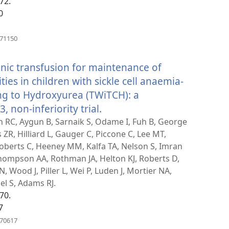
72.
0
(բացվում
571150
է
նոր
ic transfusion for maintenance of
պատուհան)
ties in children with sickle cell anaemia-
g to Hydroxyurea (TWiTCH): a
, non-inferiority trial.
(բացվում
է
 RC, Aygun B, Sarnaik S, Odame I, Fuh B, George
R, Hilliard L, Gauger C, Piccone C, Lee MT,
նոր
 Roberts C, Heeney MM, Kalfa TA, Nelson S, Imran
պատուհան)
hompson AA, Rothman JA, Helton KJ, Roberts D,
, Wood J, Piller L, Wei P, Luden J, Mortier NA,
el S, Adams RJ.
70.
7
(բացվում
670617
է