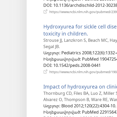
DOI
‎: 10.1136/archdischild-2012-3023
https://www.ncbi.nlm.nih.gov/pubmed/23
Hydroxyurea for sickle cell dis
toxicity in children.
(բացվում
է
Strouse JJ, Lanzkron S, Beach MC, Ha
Segal JB.
նոր
Աղբյուր
‎: Pediatrics 2008;122(6):1332-
պատուհա
Ինդեքսավորված
‎: PubMed 1904725
DOI
‎: 10.1542/peds.2008-0441
https://www.ncbi.nlm.nih.gov/pubmed/19
Impact of hydroxyurea on clinic
Thornburg CD, Files BA, Luo Z, Miller 
Alvarez O, Thompson B, Ware RE, Wa
Աղբյուր
‎: Blood 2012;120(22):4304-10.
Ինդեքսավորված
‎: PubMed 2291564