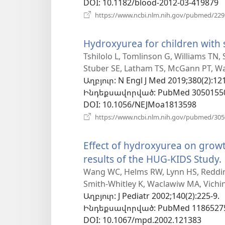
DOI
‎: 10.1182/blood-2012-03-419879
https://www.ncbi.nlm.nih.gov/pubmed/22
Hydroxyurea for children with s
Tshilolo L, Tomlinson G, Williams TN,
Stuber SE, Latham TS, McGann PT, Wa
Աղբյուր
‎: N Engl J Med 2019;380(2):12
Ինդեքսավորված
‎: PubMed 3050155
DOI
‎: 10.1056/NEJMoa1813598
https://www.ncbi.nlm.nih.gov/pubmed/30
Effect of hydroxyurea on growth
results of the HUG-KIDS Study.
Wang WC, Helms RW, Lynn HS, Reddin
Smith-Whitley K, Waclawiw MA, Vichins
Աղբյուր
‎: J Pediatr 2002;140(2):225-9.
Ինդեքսավորված
‎: PubMed 1186527
DOI
‎: 10.1067/mpd.2002.121383