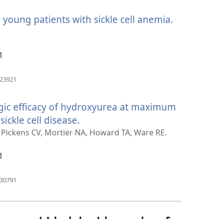
նոր
young patients with sickle cell anemia.
(բացվում
պատուհան)
է
նոր
1
պատուհ
(բացվում
223921
է
նոր
gic efficacy of hydroxyurea at maximum
պատուհան)
sickle cell disease.
(բացվում
է
 Pickens CV, Mortier NA, Howard TA, Ware RE.
նոր
1
պատուհան)
(բացվում
630791
է
նոր
պատուհան)