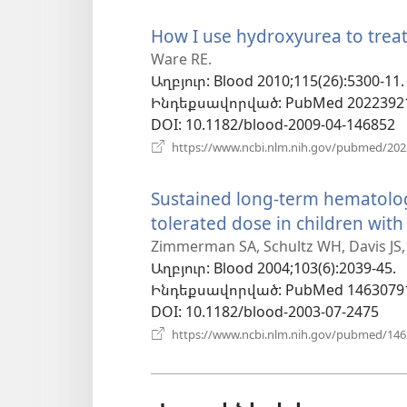
How I use hydroxyurea to treat 
Ware RE.
Աղբյուր
‎: Blood 2010;115(26):5300-11.
Ինդեքսավորված
‎: PubMed 2022392
DOI
‎: 10.1182/blood-2009-04-146852
https://www.ncbi.nlm.nih.gov/pubmed/20
Sustained long-term hematolo
tolerated dose in children with 
Zimmerman SA, Schultz WH, Davis JS,
Աղբյուր
‎: Blood 2004;103(6):2039-45.
Ինդեքսավորված
‎: PubMed 1463079
DOI
‎: 10.1182/blood-2003-07-2475
https://www.ncbi.nlm.nih.gov/pubmed/14