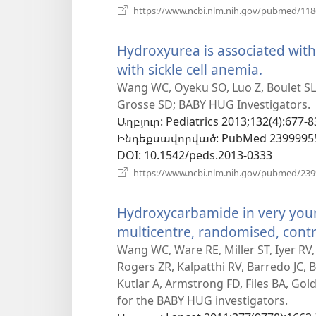
https://www.ncbi.nlm.nih.gov/pubmed/11
Hydroxyurea is associated with
with sickle cell anemia.
(բացվո
է
Wang WC, Oyeku SO, Luo Z, Boulet SL, 
Grosse SD; BABY HUG Investigators.
նոր
Աղբյուր
‎: Pediatrics 2013;132(4):677-8
պատու
Ինդեքսավորված
‎: PubMed 2399995
DOI
‎: 10.1542/peds.2013-0333
https://www.ncbi.nlm.nih.gov/pubmed/23
Hydroxycarbamide in very young
multicentre, randomised, contr
Wang WC, Ware RE, Miller ST, Iyer RV, 
Rogers ZR, Kalpatthi RV, Barredo JC,
Kutlar A, Armstrong FD, Files BA, G
for the BABY HUG investigators.