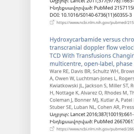
Աղբյուր
‎: Lancet 2011;377(9778):1663-
Ինդեքսավորված
‎: PubMed 2157115
DOI
‎: 10.1016/S0140-6736(11)60355-3
https://www.ncbi.nlm.nih.gov/pubmed/21
Hydroxycarbamide versus chron
transcranial doppler flow veloci
TCD With Transfusions Changin
multicentre, open-label, phase 3
Ware RE, Davis BR, Schultz WH, Brown
A, Owen W, Luchtman-Jones L, Rogers Z
Kwiatkowski JL, Jackson S, Miller ST,
H, Nottage K, Alvarez O, Rhodes M, T
Coleman J, Bonner MJ, Kutlar A, Patel N
Stuber SE, Luban NL, Cohen AR, Press
Աղբյուր
‎: Lancet 2016;387(10019):661-
Ինդեքսավորված
‎: PubMed 2667061
https://www.ncbi.nlm.nih.gov/pubmed/26