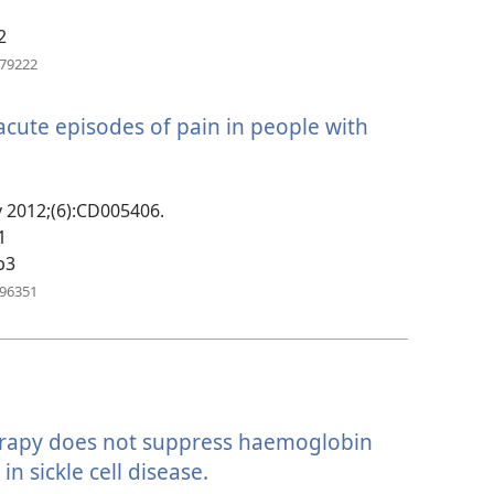
նոր
2
պատուհան)
(բացվում
779222
է
նոր
acute episodes of pain in people with
պատուհան)
v 2012;(6):CD005406.
1
)
b3
(բացվում
696351
է
նոր
պատուհան)
erapy does not suppress haemoglobin
in sickle cell disease.
(բացվում