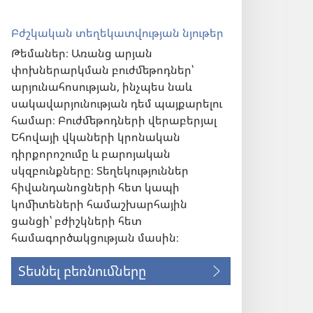
Բժշկական տեղեկատվության նյութեր
Թեմաներ։ Առանց արյան
փոխներարկման բուժմեթոդներ՝
արյունահոսության, ինչպես նաև
սակավարյունության դեմ պայքարելու
համար։ Բուժմեթոդների վերաբերյալ
Եհովայի վկաների կրոնական
դիրքորոշումը և բարոյական
սկզբունքները։ Տեղեկություններ
հիվանդանոցների հետ կապի
կոմիտեների համաշխարհային
ցանցի՝ բժիշկների հետ
համագործակցության մասին։
Տեսնել բեռնումները