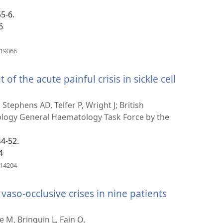
է
55-6.
նոր
6
պատուհան)
(բացվում
419066
է
նոր
f the acute painful crisis in sickle cell
պատուհան)
tephens AD, Telfer P, Wright J; British
logy General Haematology Task Force by the
44-52.
4
(բացվում
614204
է
նոր
aso-occlusive crises in nine patients
պատուհան)
ւմ
e M, Brinquin L, Fain O.