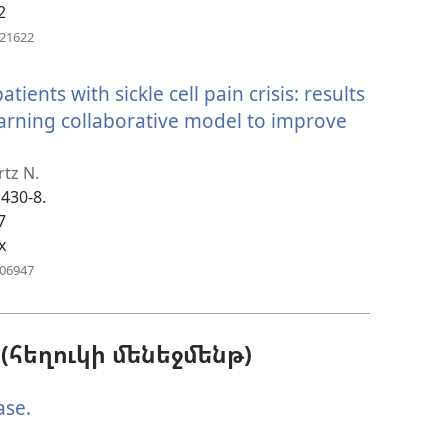
2
(բացվում
721622
է
նոր
ents with sickle cell pain crisis: results
պատուհան)
arning collaborative model to improve
ում
rtz N.
:430-8.
7
ւհան)
x
(բացվում
506947
է
նոր
պատուհան)
հեղուկի մենեջմենթ)
ase.
(բացվում
է