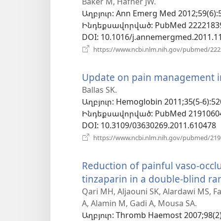
է
Baker M, Hafner JW.
Աղբյուր
‎: Ann Emerg Med 2012;59(6):
նոր
Ինդեքսավորված
‎: PubMed 2222183
պատուհան)
DOI
‎: 10.1016/j.annemergmed.2011.1
https://www.ncbi.nlm.nih.gov/pubmed/22
Update on pain management in s
Ballas SK.
Աղբյուր
‎: Hemoglobin 2011;35(5-6):52
Ինդեքսավորված
‎: PubMed 2191060
DOI
‎: 10.3109/03630269.2011.610478
https://www.ncbi.nlm.nih.gov/pubmed/21
Reduction of painful vaso-occlus
tinzaparin in a double-blind ra
Qari MH, Aljaouni SK, Alardawi MS, Fat
A, Alamin M, Gadi A, Mousa SA.
Աղբյուր
‎: Thromb Haemost 2007;98(2)