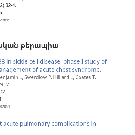
2):82-4.
5
հան)
(բացվում
828815
է
նոր
պատուհան)
ռական թերապիա
 in sickle cell disease: phase I study of
 management of acute chest syndrome.
(բացվում
է
enjamin L, Swerdlow P, Hilliard L, Coates T,
l JM.
նոր
02.
պատուհան
1
(բացվում
182051
է
նոր
t acute pulmonary complications in
պատուհան)