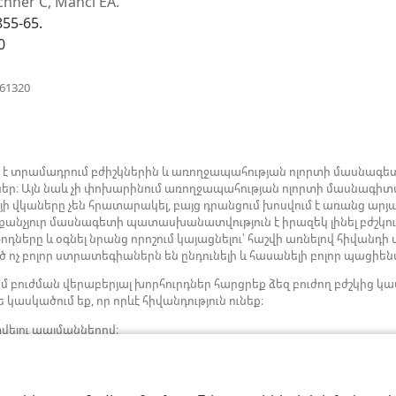
chner C, Manci EA.
նոր
855-65.
պատուհան)
0
(բացվում
861320
է
նոր
պատուհան)
ն է տրամադրում բժիշկներին և առողջապահության ոլորտի մասնագետ
ներ։ Այն նաև չի փոխարինում առողջապահության ոլորտի մասնագիտ
յի վկաները չեն հրատարակել, բայց դրանցում խոսվում է առանց 
րաքանչյուր մասնագետի պատասխանատվություն է իրազեկ լինել բժշկու
ները և օգնել նրանց որոշում կայացնելու՝ հաշվի առնելով հիվանդի
 ոչ բոլոր ստրատեգիաներն են ընդունելի և հասանելի բոլոր պացիե
մ բուժման վերաբերյալ խորհուրդներ հարցրեք ձեզ բուժող բժշկի
 կասկածում եք, որ որևէ հիվանդություն ունեք։
վելու պայմաններով։