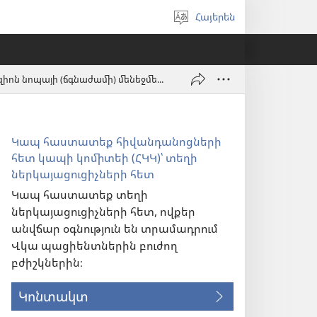
Հայերեն
Ընտրել
լեզուն
Վազո-օկլյուզիոն նոպայի (ճգնաժամի) մենեջմենթ և սուր թոքային համախտանիշ
Կապ հաստատեք հիվանդանոցների
հետ կապի կոմիտեի (ՀԿԿ)՝ տեղի
ներկայացուցիչների հետ
Կապ հաստատեք տեղի
ներկայացուցիչների հետ, ովքեր
անվճար օգնություն են տրամադրում
Վկա պացիենտներին բուժող
բժիշկներին։
Կոնտակտ