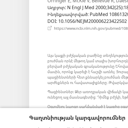
Orringer E, McKie V, Bellevue R, Daes
Աղբյուր
‎: N Engl J Med 2000;342(25):1
Ինդեքսավորված
‎: PubMed 1086132
DOI
‎: 10.1056/NEJM200006223422502
https://www.ncbi.nlm.nih.gov/pubmed/10
Այս կայքի բժշկական բաժինը տեղեկությու
բուժման որևէ մեթոդ կամ տալիս խորհուրդ
բերված բժշկական գրականությունը Եհովա
մասին, որոնք կարելի է հաշվի առնել։ Յու
պացիենտների հետ քննարկել բուժման մեթոդ
արժեքներն ու հավատալիքները։ Թվարկված
Պացիենտներ: Ձեր առողջական վիճակի կա
ունեցող այլ մասնագետից։ Դիմեք բժշկի, եթե
Օգտվելու կարգը սահմանված է կայքից օգտ
Գաղտնիության կարգավորումներ