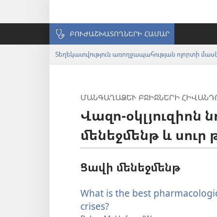
ԲՈՒԺԱՇԽԱՏՈՂՆԵՐԻ ՀԱՄԱՐ
ՄԱՆԳԱՂԱՁԵՒ ԲՋԻՋՆԵՐԻ ՀԻՎԱՆԴՈ
Վազո-օկլյուզիոն 
մենեջմենթ և սու
Ցավի մենեջմենթ
What is the best pharmacologic 
crises?
(բացվում