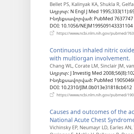
է
Bellet PS, Kalinyak KA, Shukla R, Gel
Աղբյուր
‎: N Engl J Med 1995;333(11):6
նոր
Ինդեքսավորված
‎: PubMed 7637747
պատուհա
DOI
‎: 10.1056/NEJM199509143331104
https://www.ncbi.nlm.nih.gov/pubmed/76
Continuous inhaled nitric oxide 
with multiorgan involvement.
(
է
Chang WL, Corate LM, Sinclair JM, va
Աղբյուր
‎: J Investig Med 2008;56(8):10
ն
Ինդեքսավորված
‎: PubMed 1905046
DOI
‎: 10.2310/JIM.0b013e31818cb612
https://www.ncbi.nlm.nih.gov/pubmed/19
Causes and outcomes of the acu
National Acute Chest Syndrom
Vichinsky EP, Neumayr LD, Earles AN, 