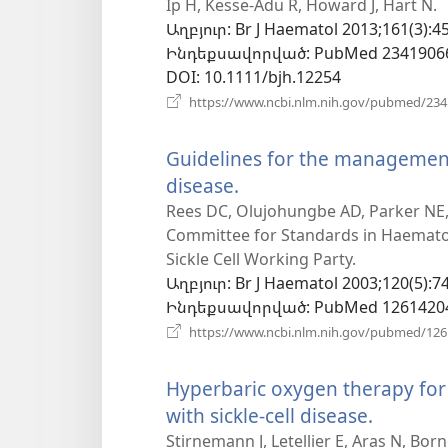
Ip H, Kesse-Adu R, Howard J, Hart N.
Աղբյուր
‎: Br J Haematol 2013;161(3):4
Ինդեքսավորված
‎: PubMed 2341906
DOI
‎: 10.1111/bjh.12254
https://www.ncbi.nlm.nih.gov/pubmed/23
Guidelines for the management o
disease.
(բացվում
է
Rees DC, Olujohungbe AD, Parker NE, S
Committee for Standards in Haemato
նոր
Sickle Cell Working Party.
պատուհան)
Աղբյուր
‎: Br J Haematol 2003;120(5):7
Ինդեքսավորված
‎: PubMed 1261420
https://www.ncbi.nlm.nih.gov/pubmed/12
Hyperbaric oxygen therapy for v
with sickle-cell disease.
(բացվո
է
Stirnemann J, Letellier E, Aras N, Born