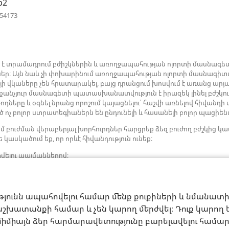
b2
(բացվում
054173
է
նոր
պատուհան)
ն է տրամադրում բժիշկներին և առողջապահության ոլորտի մասնագետ
ներ։ Այն նաև չի փոխարինում առողջապահության ոլորտի մասնագիտ
յի վկաները չեն հրատարակել, բայց դրանցում խոսվում է առանց 
րաքանչյուր մասնագետի պատասխանատվություն է իրազեկ լինել բժշկու
ները և օգնել նրանց որոշում կայացնելու՝ հաշվի առնելով հիվանդի
 ոչ բոլոր ստրատեգիաներն են ընդունելի և հասանելի բոլոր պացիե
մ բուժման վերաբերյալ խորհուրդներ հարցրեք ձեզ բուժող բժշկի
 կասկածում եք, որ որևէ հիվանդություն ունեք։
վելու պայմաններով։
թյունն ապահովելու համար մենք քուքիների և նմանատ
շխատանքի համար և չեն կարող մերժվել։ Դուք կարող եք
միմիայն ձեր հարմարավետությունը բարելավելու համար։ 