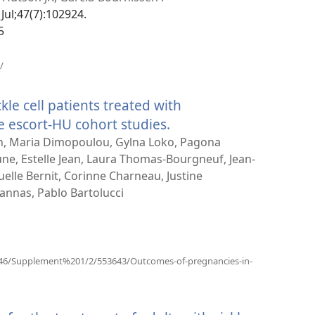
 Jul;47(7):102924.
5
(բացվում
/
է
նոր
le cell patients treated with
պատուհան)
e escort-HU cohort studies.
(բացվում
է
n, Maria Dimopoulou, Gylna Loko, Pagona
eune, Estelle Jean, Laura Thomas-Bourgneuf, Jean-
նոր
lle Bernit, Corinne Charneau, Justine
պատուհան)
annas, Pablo Bartolucci
e/146/Supplement%201/2/553643/Outcomes-of-pregnancies-in-