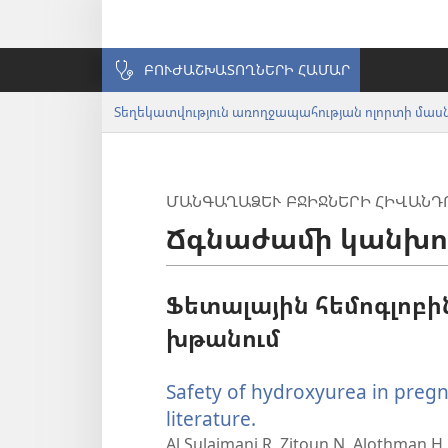
ԲՈՒԺԱՇԽԱՏՈՂՆԵՐԻ ՀԱՄԱՐ
Տեղեկատվություն առողջապահության ոլորտի մա
ՄԱՆԳԱՂԱՁԵՒ ԲՋԻՋՆԵՐԻ ՀԻՎԱՆԴՈ
Ճգնաժամի կանխո
Ֆետալային հեմոգլոբ
խթանում
Safety of hydroxyurea in pregn
literature.
(բացվում
է
Al Sulaimani R, Zitoun N, Alothman H