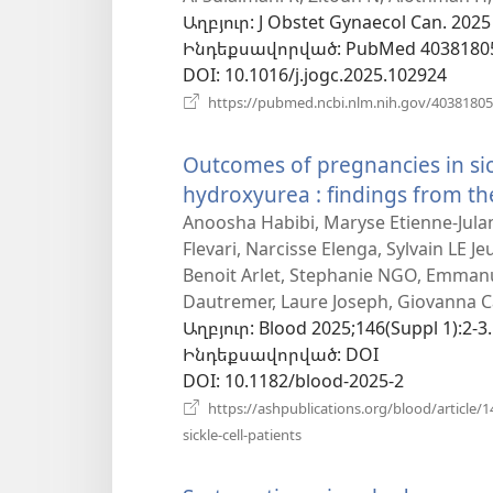
Աղբյուր
‎: J Obstet Gynaecol Can. 2025
նոր
Ինդեքսավորված
‎: PubMed 4038180
պատուհան)
DOI
‎: 10.1016/j.jogc.2025.102924
https://pubmed.ncbi.nlm.nih.gov/40381805
Outcomes of pregnancies in sick
hydroxyurea : findings from th
Anoosha Habibi, Maryse Etienne-Jula
Flevari, Narcisse Elenga, Sylvain LE J
Benoit Arlet, Stephanie NGO, Emmanue
Dautremer, Laure Joseph, Giovanna C
Աղբյուր
‎: Blood 2025;146(Suppl 1):2-3.
Ինդեքսավորված
‎: DOI
DOI
‎: 10.1182/blood-2025-2
https://ashpublications.org/blood/articl
(բացվում
sickle-cell-patients
է
նոր