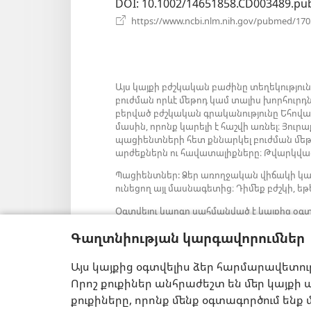
DOI
‎: 10.1002/14651858.CD003489.pu
https://www.ncbi.nlm.nih.gov/pubmed/17
Այս կայքի բժշկական բաժինը տեղեկությու
բուժման որևէ մեթոդ կամ տալիս խորհուրդ
բերված բժշկական գրականությունը Եհովա
մասին, որոնք կարելի է հաշվի առնել։ Յու
պացիենտների հետ քննարկել բուժման մեթոդ
արժեքներն ու հավատալիքները։ Թվարկված
Պացիենտներ: Ձեր առողջական վիճակի կա
ունեցող այլ մասնագետից։ Դիմեք բժշկի, եթե
Օգտվելու կարգը սահմանված է կայքից օգտ
Գաղտնիության կարգավորումներ
Այս կայքից օգտվելիս ձեր հարմարավետու
Արտաքին տեսքի կարգավորումներ
Որոշ քուքիներ անհրաժեշտ են մեր կայքի ա
քուքիները, որոնք մենք օգտագործում ենք 