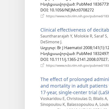
Ինդեքսավորված
‎: PubMed 1836773
DOI
‎: 10.1056/NEJMct0708272
https://www.ncbi.nlm.nih.gov/pubmed/18
Clinical effectiveness of decitab
Saunthararajah Y, Molokie R, Saraf S,
DeSimone J.
Աղբյուր
‎: Br J Haematol 2008;141(1):1
Ինդեքսավորված
‎: PubMed 1832497
DOI
‎: 10.1111/j.1365-2141.2008.07027.
https://www.ncbi.nlm.nih.gov/pubmed/18
The effect of prolonged admin
and mortality in adult patients 
17-year, single-center trial (LaS
Voskaridou E, Christoulas D, Bilalis A
Sinopoulou K, Balassopoulou A, Louk