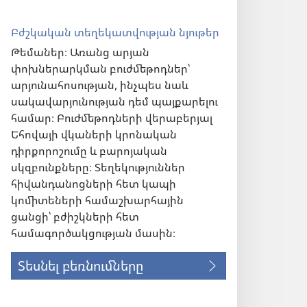
Բժշկական տեղեկատվության նյութեր
Թեմաներ։ Առանց արյան
փոխներարկման բուժմեթոդներ՝
արյունահոսության, ինչպես նաև
սակավարյունության դեմ պայքարելու
համար։ Բուժմեթոդների վերաբերյալ
Եհովայի վկաների կրոնական
դիրքորոշումը և բարոյական
սկզբունքները։ Տեղեկություններ
հիվանդանոցների հետ կապի
կոմիտեների համաշխարհային
ցանցի՝ բժիշկների հետ
համագործակցության մասին։
Տեսնել բեռնումները