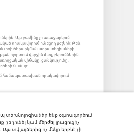
ներին։ Այս բաժինը չի առաջարկում
ական որակավորում ունեցող բժշկին։ Թեև
արյան փոխներարկման ստրատեգիաների
թյան ոլորտում վերջին ձեռքբերումներին,
 առողջական վիճակը, ցանկությունը,
նտների համար։
ց կամ համապատասխան որակավորում
իպ տեխնոլոգիաներ ենք օգտագործում։
 ընդունել կամ մերժել լրացուցիչ
Այս տվյալներից ոչ մեկը երբևէ չի